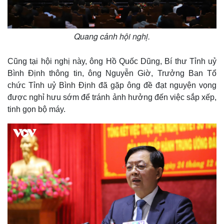
Quang cảnh hội nghị.
Cũng tại hội nghị này, ông Hồ Quốc Dũng, Bí thư Tỉnh uỷ
Bình Định thông tin, ông Nguyễn Giờ, Trưởng Ban Tổ
Kinh tế
Thị trường
chức Tỉnh uỷ Bình Định đã gặp ông đề đạt nguyện vọng
Bất động sản
Giá vàng
Khởi nghiệp
Tiêu dùng
được nghỉ hưu sớm để tránh ảnh hưởng đến việc sắp xếp,
Tỷ giá
tinh gọn bộ máy.
Chứng khoán
Giá cà phê