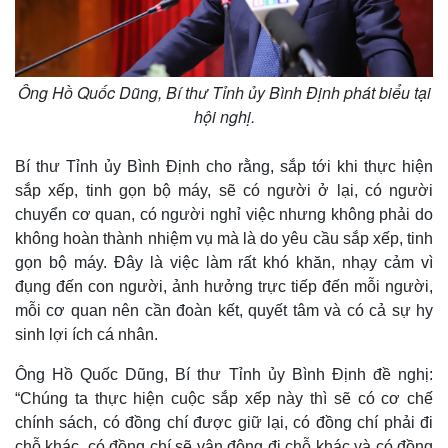
Ông Hồ Quốc Dũng, Bí thư Tỉnh ủy Bình Định phát biểu tại
hội nghị.
Pháp luật
Quân sự - Quốc phòng
Vụ án
Vũ khí
Bí thư Tỉnh ủy Bình Định cho rằng, sắp tới khi thực hiện
Tin nóng
Việt Nam
sắp xếp, tinh gọn bộ máy, sẽ có người ở lại, có người
Tư vấn luật
Phân tích
chuyển cơ quan, có người nghỉ việc nhưng không phải do
không hoàn thành nhiệm vụ mà là do yêu cầu sắp xếp, tinh
gọn bộ máy. Đây là việc làm rất khó khăn, nhạy cảm vì
đụng đến con người, ảnh hưởng trực tiếp đến mỗi người,
mỗi cơ quan nên cần đoàn kết, quyết tâm và có cả sự hy
sinh lợi ích cá nhân.
Ông Hồ Quốc Dũng, Bí thư Tỉnh ủy Bình Định đề nghị:
“Chúng ta thực hiện cuộc sắp xếp này thì sẽ có cơ chế
chính sách, có đồng chí được giữ lại, có đồng chí phải đi
chỗ khác, có đồng chí sẽ vận động đi chỗ khác và có đồng