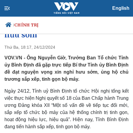
English
Tinh gọn bộ máy: Trưởng Ban Tổ
chức Tỉnh ủy Bình Định xin nghỉ
CHÍNH TRỊ
/
hưu sớm
Thứ Ba, 18:17, 24/12/2024
Chính trị
Xã hội
VOV.VN - Ông Nguyễn Giờ, Trưởng Ban Tổ chức Tỉnh
Đảng
Tin 24h
ủy Bình Định đã gặp trực tiếp Bí thư Tỉnh ủy Bình Định
Tổ chức nhân sự
Dự báo thời tiết
đề đạt nguyện vọng xin nghỉ hưu sớm, ủng hộ chủ
Quốc hội
Giáo dục
trương sắp xếp, tinh gọn bộ máy.
Nhận diện sự thật
Dấu ấn VOV
Việc làm
Ngày 24/12, Tỉnh uỷ Bình Định tổ chức Hội nghị tổng kết
Biển đảo
việc thực hiện Nghị quyết số 18 của Ban Chấp hành Trung
ương Đảng khóa XII “Một số vấn đề về tiếp tục đổi mới,
sắp xếp tổ chức bộ máy của hệ thống chính trị tinh gọn,
hoạt động hiệu lực, hiệu quả”. Hiện nay, Tỉnh Bình Định
đang tiến hành sắp xếp, tinh gọn bộ máy.