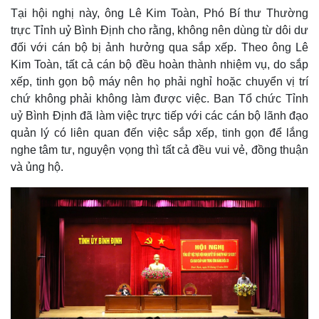
Tại hội nghị này, ông Lê Kim Toàn, Phó Bí thư Thường
trực Tỉnh uỷ Bình Định cho rằng, không nên dùng từ dôi dư
đối với cán bộ bị ảnh hưởng qua sắp xếp. Theo ông Lê
Kim Toàn, tất cả cán bộ đều hoàn thành nhiệm vụ, do sắp
xếp, tinh gọn bộ máy nên họ phải nghỉ hoặc chuyển vị trí
chứ không phải không làm được việc. Ban Tổ chức Tỉnh
uỷ Bình Định đã làm việc trực tiếp với các cán bộ lãnh đạo
quản lý có liên quan đến việc sắp xếp, tinh gọn để lắng
Thế giới
Multimedia
nghe tâm tư, nguyện vọng thì tất cả đều vui vẻ, đồng thuận
Quan sát
Video
và ủng hộ.
Cuộc sống đó đây
Ảnh
Hồ sơ
E-Magazine
Infographic