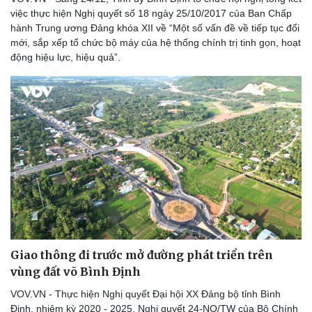
việc thực hiện Nghị quyết số 18 ngày 25/10/2017 của Ban Chấp
Dinh dưỡng - món ngon
Nhà đẹp
hành Trung ương Đảng khóa XII về “Một số vấn đề về tiếp tục đổi
Cây thuốc
Blog
mới, sắp xếp tổ chức bộ máy của hệ thống chính trị tinh gọn, hoạt
Sản phụ khoa
Tình yêu - Gia đình
động hiệu lực, hiệu quả”.
Nhi khoa
Nam khoa
Làm đẹp - giảm cân
Phòng mạch online
Ăn sạch sống khỏe
Giao thông đi trước mở đường phát triển trên
vùng đất võ Bình Định
VOV.VN - Thực hiện Nghị quyết Đại hội XX Đảng bộ tỉnh Bình
Định, nhiệm kỳ 2020 - 2025, Nghị quyết 24-NQ/TW của Bộ Chính