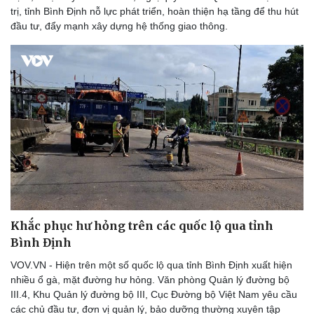
trị, tỉnh Bình Định nỗ lực phát triển, hoàn thiện hạ tầng để thu hút
đầu tư, đẩy mạnh xây dựng hệ thống giao thông.
Văn hóa
Giải trí
Sân khấu - Điện ảnh
Nghệ sĩ
Văn học
Thời trang
Âm nhạc
Sao Việt
Di sản
Khắc phục hư hỏng trên các quốc lộ qua tỉnh
Bình Định
VOV.VN - Hiện trên một số quốc lộ qua tỉnh Bình Định xuất hiện
nhiều ổ gà, mặt đường hư hỏng. Văn phòng Quản lý đường bộ
III.4, Khu Quản lý đường bộ III, Cục Đường bộ Việt Nam yêu cầu
các chủ đầu tư, đơn vị quản lý, bảo dưỡng thường xuyên tập
Du lịch
Podcast