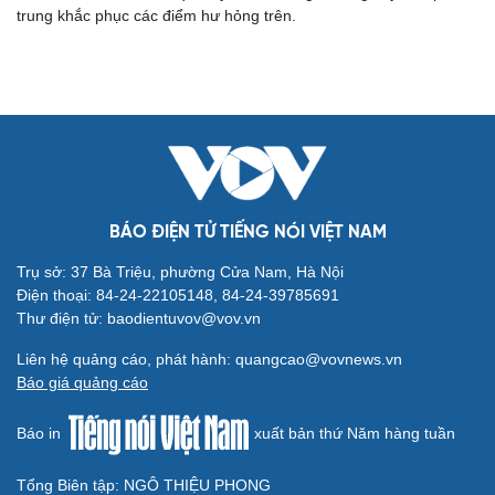
trung khắc phục các điểm hư hỏng trên.
Tư vấn
Câu chuyện thời sự
Săn Tour
Đọc truyện đêm khuya
check-in
Cửa sổ tình yêu
Kể chuyện cho bé
Hạt giống tâm hồn
BÁO ĐIỆN TỬ TIẾNG NÓI VIỆT NAM
Trụ sở: 37 Bà Triệu, phường Cửa Nam, Hà Nội
Điện thoại: 84-24-22105148, 84-24-39785691
Thư điện tử: baodientuvov@vov.vn
Liên hệ quảng cáo, phát hành: quangcao@vovnews.vn
Báo giá quảng cáo
Báo in
xuất bản thứ Năm hàng tuần
Cải chính
Tổng Biên tập: NGÔ THIỆU PHONG