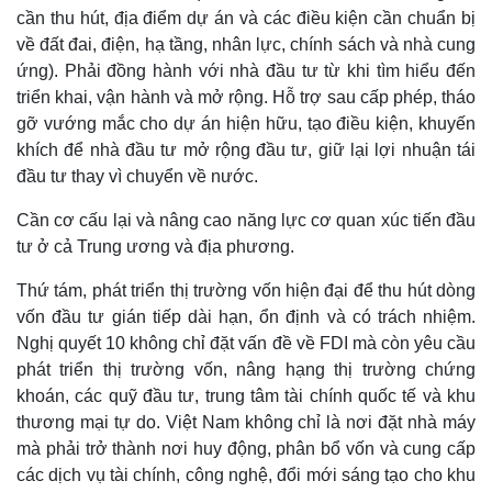
cần thu hút, địa điểm dự án và các điều kiện cần chuẩn bị
về đất đai, điện, hạ tầng, nhân lực, chính sách và nhà cung
ứng). Phải đồng hành với nhà đầu tư từ khi tìm hiểu đến
triển khai, vận hành và mở rộng. Hỗ trợ sau cấp phép, tháo
gỡ vướng mắc cho dự án hiện hữu, tạo điều kiện, khuyến
khích để nhà đầu tư mở rộng đầu tư, giữ lại lợi nhuận tái
đầu tư thay vì chuyển về nước.
Cần cơ cấu lại và nâng cao năng lực cơ quan xúc tiến đầu
tư ở cả Trung ương và địa phương.
Thứ tám, phát triển thị trường vốn hiện đại để thu hút dòng
vốn đầu tư gián tiếp dài hạn, ổn định và có trách nhiệm.
Nghị quyết 10 không chỉ đặt vấn đề về FDI mà còn yêu cầu
phát triển thị trường vốn, nâng hạng thị trường chứng
khoán, các quỹ đầu tư, trung tâm tài chính quốc tế và khu
thương mại tự do. Việt Nam không chỉ là nơi đặt nhà máy
mà phải trở thành nơi huy động, phân bổ vốn và cung cấp
các dịch vụ tài chính, công nghệ, đổi mới sáng tạo cho khu