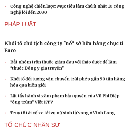
Công nghệ chiến lược: Mục tiêu làm chủ ít nhất 10 công
nghệ lõi đến 2030
PHÁP LUẬT
Khởi tố chủ tịch công ty "nổ" sở hữu hàng chục tỉ
Euro
Bắt nhóm trộn thuốc giảm đau với thảo dược để làm
"thuốc Đông y gia truyền"
Khởi tố đối tượng vận chuyển trái phép gần 50 tấn hàng
hóa qua biên giới
Lật tẩy hành vi xâm phạm bản quyền của Vũ Phi Điệp –
“ông trùm” Việt KTV
Truy tố tài xế xe tải vụ nữ sinh tử vong ở Vĩnh Long
TỔ CHỨC NHÂN SỰ