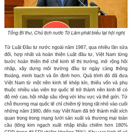
Tổng Bí thư, Chủ tịch nước Tô Lâm phát biểu tại hội nghị
Từ Luật Đầu tư nước ngoài năm 1987, qua nhiều lần sửa
đổi, hợp nhất và hoàn thiện Luật đầu tư, Việt Nam từng
bước hoàn thiện thể chế kinh tế thị trường, mở rộng hội
nhập, xây dựng môi trường đầu tư ngày càng thông
thoáng, minh bạch và ổn định hơn. Quá trình đó đã đưa
Việt Nam từ một nền kinh tế khép kín, thiếu vốn và phụ
Thế giới
Multimedia
thuộc nhiều vào viện trợ quốc tế trở thành nền kinh tế có
Quan sát
Video
độ mở cao, hội nhập sâu rộng với khu vực và thế giới. Từ
Cuộc sống đó đây
Ảnh
chỗ thương mại quốc tế chỉ chiếm tỷ trọng rất nhỏ vào cuối
Hồ sơ
E-Magazine
những năm 1980, đến nay Việt Nam đã trở thành mắt xích
Infographic
quan trọng trong mạng lưới sản xuất và thương mại toàn
cầu (tổng kim ngạch xuất nhập khẩu chiếm hơn 180%