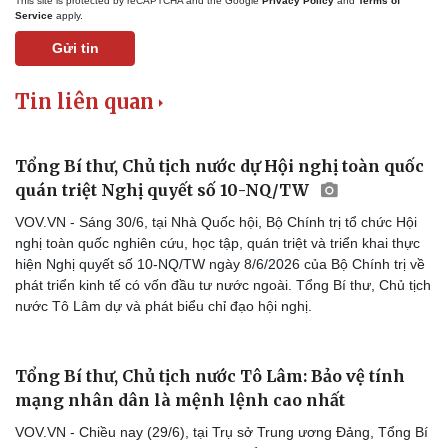
This site is protected by reCAPTCHA and the Google
Privacy Policy
and
Terms of
Service
apply.
Gửi tin
Tin liên quan
Tổng Bí thư, Chủ tịch nước dự Hội nghị toàn quốc
quán triệt Nghị quyết số 10-NQ/TW
VOV.VN - Sáng 30/6, tại Nhà Quốc hội, Bộ Chính trị tổ chức Hội
nghị toàn quốc nghiên cứu, học tập, quán triệt và triển khai thực
hiện Nghị quyết số 10-NQ/TW ngày 8/6/2026 của Bộ Chính trị về
phát triển kinh tế có vốn đầu tư nước ngoài. Tổng Bí thư, Chủ tịch
Văn hóa
Giải trí
nước Tô Lâm dự và phát biểu chỉ đạo hội nghị.
Sân khấu - Điện ảnh
Nghệ sĩ
Văn học
Thời trang
Âm nhạc
Sao Việt
Tổng Bí thư, Chủ tịch nước Tô Lâm: Bảo vệ tính
Di sản
mạng nhân dân là mệnh lệnh cao nhất
VOV.VN - Chiều nay (29/6), tại Trụ sở Trung ương Đảng, Tổng Bí