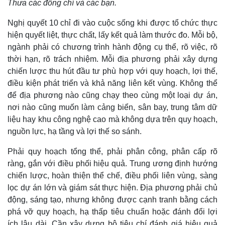
Thưa các đồng chí và các bạn.
Nghị quyết 10 chỉ đi vào cuộc sống khi được tổ chức thực
hiện quyết liệt, thực chất, lấy kết quả làm thước đo. Mỗi bộ,
ngành phải có chương trình hành động cụ thể, rõ việc, rõ
Doanh nghiệp
Công nghệ
thời hạn, rõ trách nhiệm. Mỗi địa phương phải xây dựng
Thông tin doanh nghiệp
Sành điệu
chiến lược thu hút đầu tư phù hợp với quy hoạch, lợi thế,
Doanh nghiệp 24h
Tin Công nghệ
Doanh nhân
Trải nghiệm
điều kiện phát triển và khả năng liên kết vùng. Không thể
Vì cộng đồng
Chuyển đổi số
để địa phương nào cũng chạy theo cùng một loại dự án,
nơi nào cũng muốn làm cảng biển, sân bay, trung tâm dữ
liệu hay khu công nghệ cao mà không dựa trên quy hoạch,
nguồn lực, hạ tầng và lợi thế so sánh.
Phải quy hoạch tổng thể, phải phân công, phân cấp rõ
ràng, gắn với điều phối hiệu quả. Trung ương định hướng
chiến lược, hoàn thiện thể chế, điều phối liên vùng, sàng
lọc dự án lớn và giám sát thực hiện. Địa phương phải chủ
động, sáng tạo, nhưng không được cạnh tranh bằng cách
phá vỡ quy hoạch, hạ thấp tiêu chuẩn hoặc đánh đổi lợi
ích lâu dài. Cần xây dựng bộ tiêu chí đánh giá hiệu quả