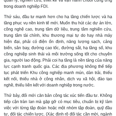
quản lý, nghiên cứu, thiết kế và vận hành chuỗi cung ứng
Thể thao
Ô tô - Xe máy
trong doanh nghiệp FDI.
Bóng đá
Ô tô
Lịch thi đấu bóng đá
Xe máy
Thứ sáu, đầu tư mạnh hơn cho hạ tầng chiến lược và hạ
Thế giới thể thao
Tư vấn
tầng phục vụ nền kinh tế mới. Muốn thu hút các dự án lớn,
eSports
công nghệ cao, trung tâm dữ liệu, trung tâm nghiên cứu,
Hậu trường
trung tâm tài chính, khu thương mại tự do hay nhà máy
hiện đại, phải có điện ổn định, năng lượng sạch, cảng
biển, sân bay, đường cao tốc, đường sắt, hạ tầng số, khu
công nghiệp sinh thái và môi trường sống tốt cho chuyên
gia, người lao động. Phải coi hạ tầng là nền tảng của năng
lực cạnh tranh quốc gia. Các địa phương không thể tiếp
tục phát triển Khu công nghiệp manh mún, dàn trải, thiếu
kết nối, thiếu nhà ở công nhân, dịch vụ xã hội, đào tạo
nghề, thiếu liên kết với doanh nghiệp trong nước.
Thứ bảy, đổi mới căn bản công tác xúc tiến đầu tư. Không
tiếp cận tràn lan mà gặp gỡ có mục tiêu, chuẩn bị kỹ làm
việc với từng tập đoàn hoặc một nhóm tập đoàn, quỹ đầu
tư, đối tác chiến lược. (Xác định rõ đối tác cần mời, ngành