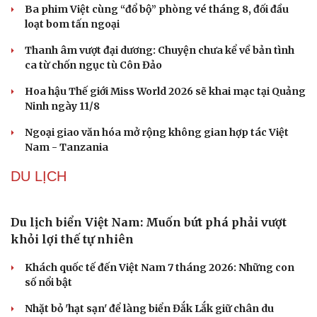
Ba phim Việt cùng “đổ bộ” phòng vé tháng 8, đối đầu
loạt bom tấn ngoại
Thanh âm vượt đại dương: Chuyện chưa kể về bản tình
ca từ chốn ngục tù Côn Đảo
Hoa hậu Thế giới Miss World 2026 sẽ khai mạc tại Quảng
Ninh ngày 11/8
Ngoại giao văn hóa mở rộng không gian hợp tác Việt
Nam - Tanzania
DU LỊCH
Du lịch biển Việt Nam: Muốn bứt phá phải vượt
khỏi lợi thế tự nhiên
Khách quốc tế đến Việt Nam 7 tháng 2026: Những con
số nổi bật
Cải chính
Nhặt bỏ 'hạt sạn' để làng biển Đắk Lắk giữ chân du