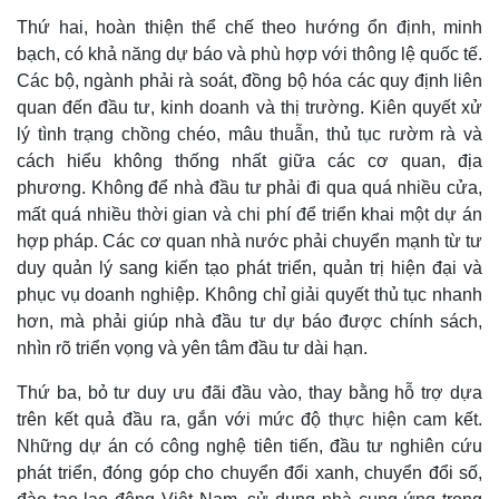
Vụ án
Vũ khí
Thứ hai, hoàn thiện thể chế theo hướng ổn định, minh
Tin nóng
Việt Nam
Tư vấn luật
Phân tích
bạch, có khả năng dự báo và phù hợp với thông lệ quốc tế.
Các bộ, ngành phải rà soát, đồng bộ hóa các quy định liên
quan đến đầu tư, kinh doanh và thị trường. Kiên quyết xử
lý tình trạng chồng chéo, mâu thuẫn, thủ tục rườm rà và
cách hiểu không thống nhất giữa các cơ quan, địa
phương. Không để nhà đầu tư phải đi qua quá nhiều cửa,
mất quá nhiều thời gian và chi phí để triển khai một dự án
hợp pháp. Các cơ quan nhà nước phải chuyển mạnh từ tư
duy quản lý sang kiến tạo phát triển, quản trị hiện đại và
phục vụ doanh nghiệp. Không chỉ giải quyết thủ tục nhanh
hơn, mà phải giúp nhà đầu tư dự báo được chính sách,
nhìn rõ triển vọng và yên tâm đầu tư dài hạn.
Thứ ba, bỏ tư duy ưu đãi đầu vào, thay bằng hỗ trợ dựa
trên kết quả đầu ra, gắn với mức độ thực hiện cam kết.
Những dự án có công nghệ tiên tiến, đầu tư nghiên cứu
phát triển, đóng góp cho chuyển đổi xanh, chuyển đổi số,