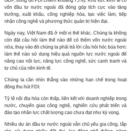
GDP, trong đó FDI chiếm khoảng 75%). Khu vực kinh tế có
vốn đầu tư nước ngoài đã đóng góp tích cực vào tăng
trưởng, xuất khẩu, công nghiệp hóa, tạo việc làm, tiếp
nhận công nghệ và phương thức quản trị hiện đại.
Ngày nay, Việt Nam đã ở một vị thế khác. Chúng ta không
còn đặt câu hỏi làm thế nào để có thêm vốn nước ngoài
nữa, thay vào đó chúng ta phải trả lời câu hỏi hóc búa hơn:
làm thế nào sử dụng hiệu quả nguồn lực nước ngoài để
nâng cao nội lực, năng lực công nghệ, sức cạnh tranh và
tự chủ của nền kinh tế.
Chúng ta cần nhìn thẳng vào những hạn chế trong hoạt
động thu hút FDI:
Tỷ lệ nội địa hóa còn thấp, liên kết với doanh nghiệp trong
nước, chuyển giao công nghệ, nghiên cứu phát triển và
đào tạo nhân lực chất lượng cao chưa đạt như kỳ vọng.
Nhiều dự án đầu tư nước ngoài vẫn chủ yếu gia công, lắp