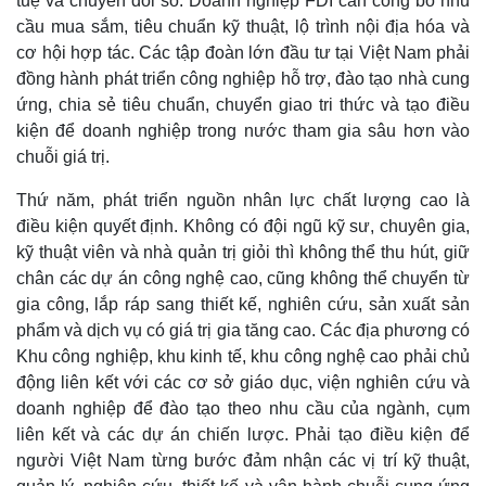
tuệ và chuyển đổi số. Doanh nghiệp FDI cần công bố nhu
cầu mua sắm, tiêu chuẩn kỹ thuật, lộ trình nội địa hóa và
cơ hội hợp tác. Các tập đoàn lớn đầu tư tại Việt Nam phải
đồng hành phát triển công nghiệp hỗ trợ, đào tạo nhà cung
ứng, chia sẻ tiêu chuẩn, chuyển giao tri thức và tạo điều
kiện để doanh nghiệp trong nước tham gia sâu hơn vào
chuỗi giá trị.
Thứ năm, phát triển nguồn nhân lực chất lượng cao là
điều kiện quyết định. Không có đội ngũ kỹ sư, chuyên gia,
kỹ thuật viên và nhà quản trị giỏi thì không thể thu hút, giữ
chân các dự án công nghệ cao, cũng không thể chuyển từ
gia công, lắp ráp sang thiết kế, nghiên cứu, sản xuất sản
phẩm và dịch vụ có giá trị gia tăng cao. Các địa phương có
Khu công nghiệp, khu kinh tế, khu công nghệ cao phải chủ
động liên kết với các cơ sở giáo dục, viện nghiên cứu và
doanh nghiệp để đào tạo theo nhu cầu của ngành, cụm
liên kết và các dự án chiến lược. Phải tạo điều kiện để
người Việt Nam từng bước đảm nhận các vị trí kỹ thuật,