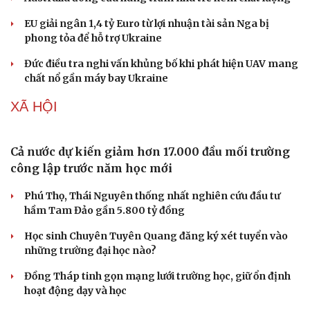
EU giải ngân 1,4 tỷ Euro từ lợi nhuận tài sản Nga bị
phong tỏa để hỗ trợ Ukraine
Đức điều tra nghi vấn khủng bố khi phát hiện UAV mang
chất nổ gần máy bay Ukraine
XÃ HỘI
Cả nước dự kiến giảm hơn 17.000 đầu mối trường
công lập trước năm học mới
Phú Thọ, Thái Nguyên thống nhất nghiên cứu đầu tư
hầm Tam Đảo gần 5.800 tỷ đồng
Học sinh Chuyên Tuyên Quang đăng ký xét tuyển vào
Du lịch
Podcast
những trường đại học nào?
Tư vấn
Câu chuyện thời sự
Đồng Tháp tinh gọn mạng lưới trường học, giữ ổn định
Săn Tour
Đọc truyện đêm khuya
hoạt động dạy và học
check-in
Cửa sổ tình yêu
Kể chuyện cho bé