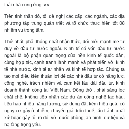
thái nhà cung ứng, v.v…
Trên tinh thần đó, tôi đề nghị các cấp, các ngành, các địa
phương tập trung quán triệt và tổ chức thực hiện tốt 08
nhiệm vụ trọng tâm.
Thứ nhất, phải thống nhất nhận thức, đổi mới mạnh mẽ tư
duy về đầu tư nước ngoài. Kinh tế có vốn đầu tư nước
ngoài là bộ phận quan trọng của nền kinh tế quốc dân,
cùng hợp tác, cạnh tranh lành mạnh và phát triển với kinh
tế nhà nước, kinh tế tư nhân và kinh tế hợp tác. Chúng ta
tạo mọi điều kiện thuận lợi để các nhà đầu tư có năng lực,
công nghệ, trách nhiệm và cam kết lâu dài đầu tư, kinh
doanh thành công tại Việt Nam. Đồng thời, phải sàng lọc
chặt chẽ, không tiếp nhận các dự án công nghệ lạc hậu,
tiêu hao nhiều năng lượng, sử dụng đất kém hiệu quả, có
nguy cơ gây ô nhiễm, chuyển giá, trốn thuế, lẩn tránh xuất
xứ hoặc gây rủi ro đối với quốc phòng, an ninh, dữ liệu và
Pháp luật
Quân sự - Quốc phòng
hạ tầng trọng yếu.