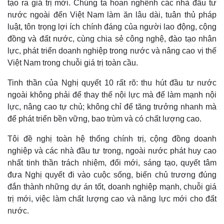
tạo ra giá trị mới. Chúng ta hoan nghênh các nhà đầu tư
nước ngoài đến Việt Nam làm ăn lâu dài, tuân thủ pháp
luật, tôn trọng lợi ích chính đáng của người lao động, cộng
đồng và đất nước, cùng chia sẻ công nghệ, đào tạo nhân
lực, phát triển doanh nghiệp trong nước và nâng cao vị thế
Việt Nam trong chuỗi giá trị toàn cầu.
Sức khỏe
Đời sống
Tinh thần của Nghị quyết 10 rất rõ: thu hút đầu tư nước
Dinh dưỡng - món ngon
Nhà đẹp
ngoài không phải để thay thế nội lực mà để làm mạnh nội
Cây thuốc
Blog
lực, nâng cao tự chủ; không chỉ để tăng trưởng nhanh mà
Sản phụ khoa
Tình yêu - Gia đình
để phát triển bền vững, bao trùm và có chất lượng cao.
Nhi khoa
Nam khoa
Tôi đề nghị toàn hệ thống chính trị, cộng đồng doanh
Làm đẹp - giảm cân
nghiệp và các nhà đầu tư trong, ngoài nước phát huy cao
Phòng mạch online
nhất tinh thần trách nhiệm, đổi mới, sáng tạo, quyết tâm
Ăn sạch sống khỏe
đưa Nghị quyết đi vào cuộc sống, biến chủ trương đúng
đắn thành những dự án tốt, doanh nghiệp mạnh, chuỗi giá
trị mới, việc làm chất lượng cao và năng lực mới cho đất
nước.