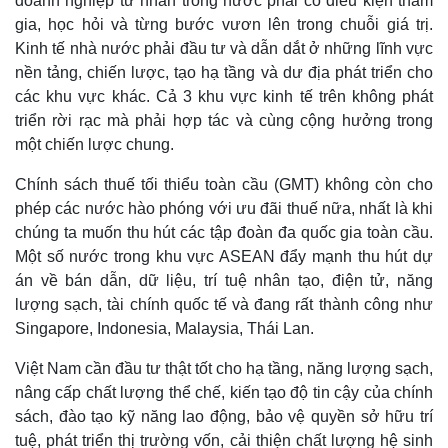
doanh nghiệp tư nhân trong nước phải có điều kiện tham
gia, học hỏi và từng bước vươn lên trong chuỗi giá trị.
Kinh tế nhà nước phải đầu tư và dẫn dắt ở những lĩnh vực
nền tảng, chiến lược, tạo hạ tầng và dư địa phát triển cho
các khu vực khác. Cả 3 khu vực kinh tế trên không phát
triển rời rạc mà phải hợp tác và cùng cộng hưởng trong
một chiến lược chung.
Chính sách thuế tối thiểu toàn cầu (GMT) không còn cho
phép các nước hào phóng với ưu đãi thuế nữa, nhất là khi
chúng ta muốn thu hút các tập đoàn đa quốc gia toàn cầu.
Một số nước trong khu vực ASEAN đẩy mạnh thu hút dự
án về bán dẫn, dữ liệu, trí tuệ nhân tạo, điện tử, năng
lượng sạch, tài chính quốc tế và đang rất thành công như
Singapore, Indonesia, Malaysia, Thái Lan.
Việt Nam cần đầu tư thật tốt cho hạ tầng, năng lượng sạch,
nâng cấp chất lượng thể chế, kiến tạo độ tin cậy của chính
sách, đào tạo kỹ năng lao động, bảo vệ quyền sở hữu trí
tuệ, phát triển thị trường vốn, cải thiện chất lượng hệ sinh