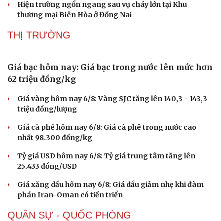
Hiện trường ngổn ngang sau vụ cháy lớn tại Khu
Hạt giống tâm hồn
thương mại Biên Hòa ở Đồng Nai
THỊ TRƯỜNG
Giá bạc hôm nay: Giá bạc trong nước lên mức hơn
62 triệu đồng/kg
Giá vàng hôm nay 6/8: Vàng SJC tăng lên 140,3 - 143,3
triệu đồng/lượng
Giá cà phê hôm nay 6/8: Giá cà phê trong nước cao
nhất 98.300 đồng/kg
Tỷ giá USD hôm nay 6/8: Tỷ giá trung tâm tăng lên
25.433 đồng/USD
Giá xăng dầu hôm nay 6/8: Giá dầu giảm nhẹ khi đàm
phán Iran-Oman có tiến triển
QUÂN SỰ - QUỐC PHÒNG