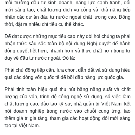
môi trường đầu tư kinh doanh, năng lực cạnh tranh, đổi
mới sáng tạo, chất lượng dịch vụ công và khả năng tiếp
nhận các dự án đầu tư nước ngoài chất lượng cao. Đồng
thời, đặt ra nhiều chỉ tiêu cụ thể khác.
Để đạt được những mục tiêu cao này đòi hỏi chúng ta phải
nhận thức sâu sắc toàn bộ nội dung Nghị quyết để hành
động quyết liệt hơn, nhanh hơn và thực chất hơn trong tư
duy về đầu tư nước ngoài. Đó là:
Phải chủ động tiếp cận, lựa chọn, dẫn dắt và sử dụng hiệu
quả các dòng vốn quốc tế để bồi đắp năng lực quốc gia.
Phải tính toàn hiệu quả thu hút bằng năng suất và chất
lượng của vốn, trình độ công nghệ sử dụng, số việc làm
chất lượng cao, đào tạo kỹ sư, nhà quản trị Việt Nam, kết
Kinh tế
Thị trường
nối doanh nghiệp trong nước vào chuỗi cung ứng, tạo
Bất động sản
Giá vàng
thêm giá trị gia tăng, tham gia các hoạt động đổi mới sáng
Khởi nghiệp
Tiêu dùng
Tỷ giá
tạo tại Việt Nam.
Chứng khoán