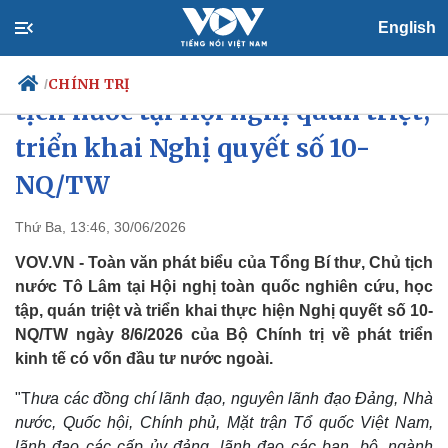
English
Phát biểu của Tổng Bí thư, Chủ
CHÍNH TRỊ
/
tịch nước tại Hội nghị quán triệt,
triển khai Nghị quyết số 10-
NQ/TW
Chính trị
Xã hội
Đảng
Tin 24h
Thứ Ba, 13:46, 30/06/2026
Tổ chức nhân sự
Dự báo thời tiết
Quốc hội
Giáo dục
VOV.VN - Toàn văn phát biểu của Tổng Bí thư, Chủ tịch
Nhận diện sự thật
Dấu ấn VOV
nước Tô Lâm tại Hội nghị toàn quốc nghiên cứu, học
Việc làm
tập, quán triệt và triển khai thực hiện Nghị quyết số 10-
Biển đảo
NQ/TW ngày 8/6/2026 của Bộ Chính trị về phát triển
kinh tế có vốn đầu tư nước ngoài.
"T
hưa các đồng chí lãnh đạo, nguyên lãnh đạo Đảng, Nhà
nước, Quốc hội, Chính phủ, Mặt trận Tổ quốc Việt Nam,
lãnh đạo các cấp ủy đảng, lãnh đạo các ban, bộ, ngành