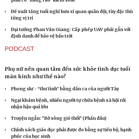
Cà Mau bổ nhiệm 3 phó giám đốc sở
Bổ nhiệm 2 Thứ trưởng Bộ Ngoại giao
Đại tá Lê Hồng Giang giữ chức Phó Giám đốc Công an
Cao Bằng
Sau 1 tháng sáp nhập tổ dân phố: Công nghệ không thể
thay cán bộ đi gặp dân
QUỐC HỘI
Gỡ "điểm nghẽn", kiến tạo nguồn cầu cho xuất
bản
Cho ngân hàng quản lý tài sản bảo đảm trái phiếu: Cần
ngăn "mua bia kèm lạc"
Đại biểu Quốc hội: Trao quyền lớn cho Petrovietnam
phải có “hàng rào” kiểm soát