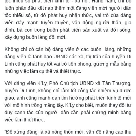
tộc thiểu số phát triển kinh tế - xã hội. Hàng năm, chi bộ
luôn phấn đấu kết nạp thêm một đảng viên mới người dân
tộc thiểu số, từ đó phát huy nhận thức, vai trò của đảng
viên đẩy mạnh tuyên truyền, vận động người thân, gia
đình, bà con trong buôn phát triển sản xuất và đời sống,
xây dựng buôn làng đổi mới.
Không chỉ có cán bộ đảng viên ở các buôn làng, những
đảng viên là lãnh đạo UBND các xã, thị trấn của huyện Di
Linh cũng phát huy tốt vai trò tiên phong, gương mẫu bằng
những việc làm cụ thể và thiết thực.
Với đảng viên K’Ly, Phó Chủ tịch UBND xã Tân Thượng,
huyện Di Linh, không chỉ làm tốt công tác nhiệm vụ được
giao, anh cũng mạnh dạn tìm hướng phát triển kinh tế mới
với mô hình trồng măng tây. K’Ly cho biết, muốn thay đổi tư
duy canh tác của người dân cần phải chứng minh bằng
việc làm thiết thực.
“Để xứng đáng là xã nông thôn mới, vấn đề nâng cao thu