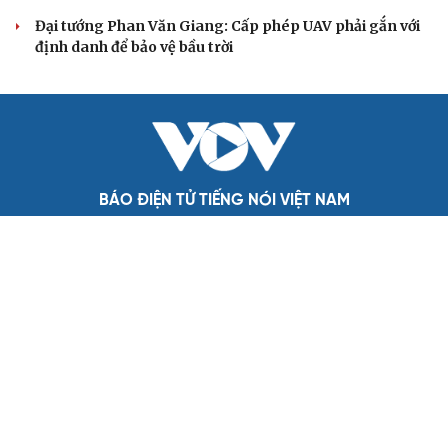
Đảng ủy các cơ quan Đảng Trung ương xây dựng phần
mềm đánh giá cán bộ theo KPI
Đồng chí Trần Cẩm Tú: Bộ chỉ số đánh giá công việc
phải đo được kết quả thực chất
QUỐC HỘI
Gỡ "điểm nghẽn", kiến tạo nguồn cầu cho xuất
bản
Cho ngân hàng quản lý tài sản bảo đảm trái phiếu: Cần
ngăn "mua bia kèm lạc"
Đại biểu Quốc hội: Trao quyền lớn cho Petrovietnam
phải có “hàng rào” kiểm soát
Đề xuất tăng tuổi nghỉ hưu sĩ quan quân đội, tùy đặc thù
từng vị trí