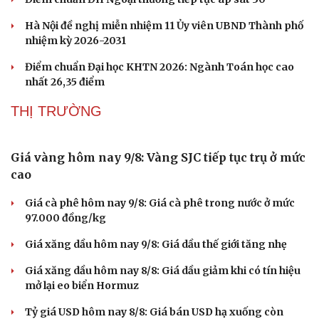
Sức khỏe
Đời sống
Hà Nội đề nghị miễn nhiệm 11 Ủy viên UBND Thành phố
Dinh dưỡng - món ngon
Nhà đẹp
nhiệm kỳ 2026-2031
Cây thuốc
Blog
Sản phụ khoa
Tình yêu - Gia đình
Điểm chuẩn Đại học KHTN 2026: Ngành Toán học cao
Nhi khoa
nhất 26,35 điểm
Nam khoa
Làm đẹp - giảm cân
THỊ TRƯỜNG
Phòng mạch online
Ăn sạch sống khỏe
Giá vàng hôm nay 9/8: Vàng SJC tiếp tục trụ ở mức