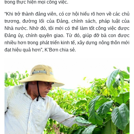
trong thực hiện mọi công việc.
Thế giới
Multimedia
“Khi trở thành đảng viên, có cơ hội hiểu rõ hơn về các chủ
Quan sát
Video
trương, đường lối của Đảng, chính sách, pháp luật của
Cuộc sống đó đây
Ảnh
Nhà nước. Nhờ đó, tôi mới có thể làm tốt công việc được
Hồ sơ
E-Magazine
Đảng ủy, chính quyền giao. Từ đó, giúp đỡ bà con được
Infographic
nhiều hơn trong phát triển kinh tế, xây dựng nông thôn mới
đạt hiệu quả hơn”, K’Bơn chia sẻ.