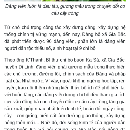
Đảng viên luôn là đầu tàu, gương mẫu trong chuyển đổi cơ
cấu cây trồng
Từ chỗ chú trọng công tác xây dựng đảng, xây dựng hệ
thống chính trị vững mạnh, đến nay, Đảng bộ xã Gia Bắc
đã phát triển được 96 đảng viên, phần lớn là đảng viên
người dân tộc thiểu số, sinh hoạt tại 9 chi bộ.
Theo ông K’Thanh, Bí thư chi bộ buôn Ka Sá, xã Gia Bắc,
huyện Di Linh, đảng viên phải gương mẫu trong thực hiện
các chủ trương, đường lối, chính sách của Đảng và pháp
luật của Nhà nước. Vì vậy, ngoài không ngừng học tập, rèn
luyện, trau dồi thêm những kiến thức bổ ích để phổ biến lại
với buôn làng, các đảng viên trong chi bộ đều tham gia tích
cực vận động bà con chuyển đổi cơ cấu cây trồng, tăng gia
sản xuất, giúp nhau phát triển kinh tế, hoán đổi ngày công,
cây – con giống, hiến đất làm đường giao thông, xây dựng
nông thôn mới… Nhờ đó, đời sống kinh tế của người dân
trong buôn Ka Sá nói chung, xã Gia Bắc nói riêng đã