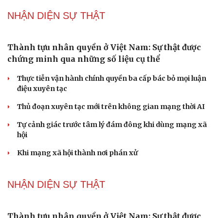
Đề xuất tăng tuổi nghỉ hưu sĩ quan quân đội, tùy đặc thù
từng vị trí
Đại tướng Phan Văn Giang: Cấp phép UAV phải gắn với
định danh để bảo vệ bầu trời
PODCAST
Phụ nữ nên quan tâm đến sức khỏe tình dục tuổi
mãn kinh như thế nào?
Phong slư - “thư tình” bằng dân ca của người Tày
Ngại khám bệnh, nhiều người tự chữa bệnh xã hội rồi
nhận hậu quả lớn
Truyện ngắn: "Bờ sông gió thổi" (Phần đầu)
Chính sách giáo dục phải được đo bằng sự tiến bộ, hạnh
phúc của học sinh