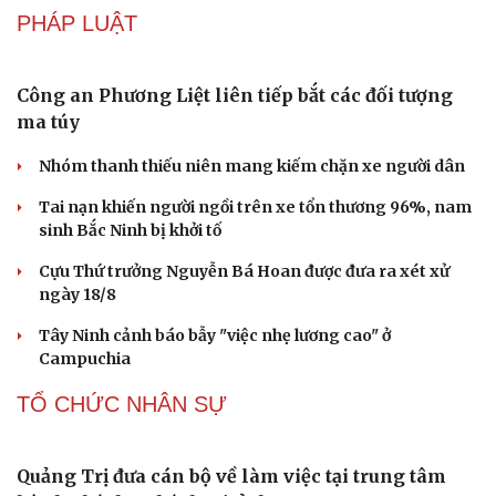
Những hương vị đưa TP.HCM thành thiên đường ẩm
thực đường phố hàng đầu thế giới
Nối đà tăng trưởng, du lịch Vĩnh Long hấp dẫn khách
quốc tế
CÔNG NGHỆ
Giá thu cũ iPhone tăng, Apple muốn người dùng
lên đời
Các nhà khoa học Nhật Bản phát hiện dấu hiệu của “hạt
ma” trong vũ trụ
Vì sao các hãng từ bỏ pin tháo rời trên điện thoại?
Microsoft tăng tốc đầu tư hạ tầng AI tại Ấn Độ
Trung Quốc đưa vào hoạt động cơ sở điện toán AI lớn
nhất thế giới