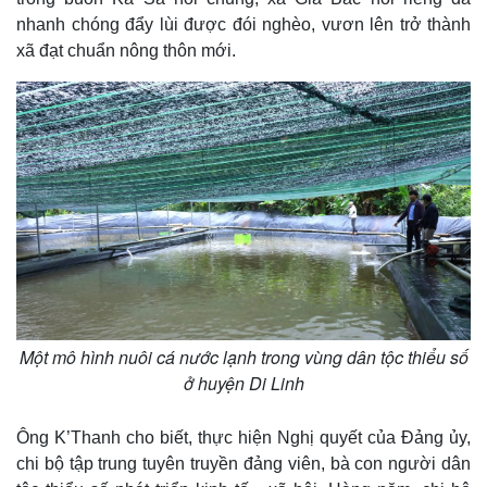
nhanh chóng đẩy lùi được đói nghèo, vươn lên trở thành
xã đạt chuẩn nông thôn mới.
Kinh tế
Thị trường
Một mô hình nuôi cá nước lạnh trong vùng dân tộc thiểu số
Bất động sản
Giá vàng
Khởi nghiệp
Tiêu dùng
ở huyện Di Linh
Tỷ giá
Chứng khoán
Ông K’Thanh cho biết, thực hiện Nghị quyết của Đảng ủy,
Giá cà phê
chi bộ tập trung tuyên truyền đảng viên, bà con người dân