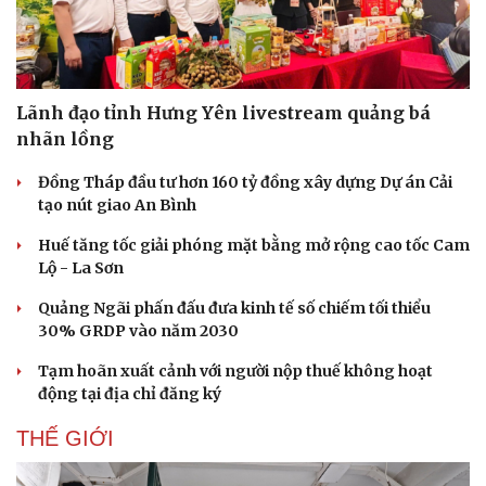
Lãnh đạo tỉnh Hưng Yên livestream quảng bá
nhãn lồng
Đồng Tháp đầu tư hơn 160 tỷ đồng xây dựng Dự án Cải
tạo nút giao An Bình
Doanh nghiệp
Công nghệ
Huế tăng tốc giải phóng mặt bằng mở rộng cao tốc Cam
Thông tin doanh nghiệp
Sành điệu
Lộ - La Sơn
Doanh nghiệp 24h
Tin Công nghệ
Doanh nhân
Trải nghiệm
Quảng Ngãi phấn đấu đưa kinh tế số chiếm tối thiểu
Vì cộng đồng
Chuyển đổi số
30% GRDP vào năm 2030
Tạm hoãn xuất cảnh với người nộp thuế không hoạt
động tại địa chỉ đăng ký
THẾ GIỚI