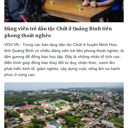
Đảng viên trẻ dân tộc Chứt ở Quảng Bình tiên
phong thoát nghèo
VOV.VN - Trong các bản làng dân tộc Chứt ở huyện Minh Hóa,
tỉnh Quảng Bình có nhiều đảng viên trẻ tiên phong thoát nghèo, là
tấm gương để đồng bào học tập. Đây là những nhân tố tích cực,
điển hình giúp đồng bào thay đổi tư duy, nhận thức, vươn lên
phát triển kinh tế, giảm nghèo, xây dựng cuộc sống ấm no hạnh
phúc ở vùng cao.
Thể thao
Ô tô - Xe máy
Bóng đá
Ô tô
Lịch thi đấu bóng đá
Xe máy
Thế giới thể thao
Tư vấn