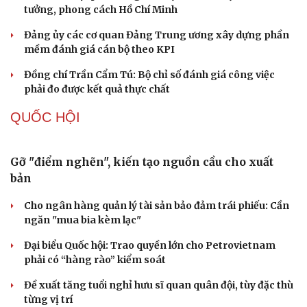
chứng minh qua những số liệu cụ thể
Thực tiễn vận hành chính quyền ba cấp bác bỏ mọi luận
điệu xuyên tạc
Thủ đoạn xuyên tạc mới trên không gian mạng thời AI
Tự cảnh giác trước tâm lý đám đông khi dùng mạng xã
hội
Khi mạng xã hội thành nơi phán xử
XÂY DỰNG, CHỈNH ĐỐN ĐẢNG
Cô giáo trẻ lấy sự tiến bộ của học sinh làm thước
đo thực hành Chỉ thị 07
Đối ngoại linh hoạt dựa trên nền tảng chính trị vững
chắc
Điểm mới đột phá trong Chỉ thị số 07 về thực hành tư
tưởng, phong cách Hồ Chí Minh