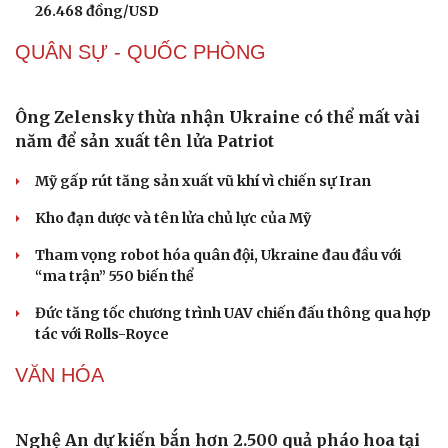
cao
Giá cà phê hôm nay 9/8: Giá cà phê trong nước ở mức
97.000 đồng/kg
Giá xăng dầu hôm nay 9/8: Giá dầu thế giới tăng nhẹ
Giá xăng dầu hôm nay 8/8: Giá dầu giảm khi có tín hiệu
mở lại eo biển Hormuz
Tỷ giá USD hôm nay 8/8: Giá bán USD hạ xuống còn
26.468 đồng/USD
QUÂN SỰ - QUỐC PHÒNG