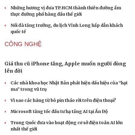
Gỡ "điểm nghẽn", kiến tạo nguồn cầu cho xuất bản
Tinh hoa võ Việt: Từ miền đất võ vươn ra thế giới
“Spider-Man: Brand New Day” dẫn đầu doanh số phòng
vé Mỹ
Phong slư - “thư tình” bằng dân ca của người Tày
DU LỊCH
Huế khảo sát du lịch đường thủy, phương án thoát
lũ
Thổ cẩm Chăm Mỹ Nghiệp: Từ ngôn ngữ văn hóa đến
sản phẩm du lịch độc đáo
Vì sao lượng khách Philippines đến Việt Nam tăng
trưởng vượt bậc?