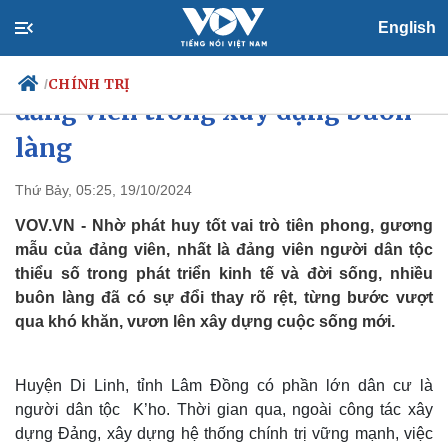
English
Phát huy vai trò nòng cốt của
CHÍNH TRỊ
/
đảng viên trong xây dựng buôn
làng
Chính trị
Xã hội
Thứ Bảy, 05:25, 19/10/2024
Đảng
Tin 24h
VOV.VN - Nhờ phát huy tốt vai trò tiên phong, gương
Tổ chức nhân sự
Dự báo thời tiết
mẫu của đảng viên, nhất là đảng viên người dân tộc
Quốc hội
Giáo dục
thiểu số trong phát triển kinh tế và đời sống, nhiều
Nhận diện sự thật
Dấu ấn VOV
buôn làng đã có sự đổi thay rõ rệt, từng bước vượt
Việc làm
Biển đảo
qua khó khăn, vươn lên xây dựng cuộc sống mới.
Huyện Di Linh, tỉnh Lâm Đồng có phần lớn dân cư là
người dân tộc K’ho. Thời gian qua, ngoài công tác xây
dựng Đảng, xây dựng hệ thống chính trị vững mạnh, việc