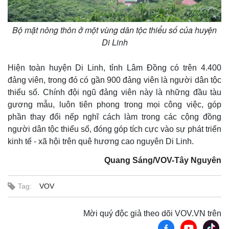
Bộ mặt nông thôn ở một vùng dân tộc thiểu số của huyện
Di Linh
Hiện toàn huyện Di Linh, tỉnh Lâm Đồng có trên 4.400
Pháp luật
Quân sự - Quốc phòng
đảng viên, trong đó có gần 900 đảng viên là người dân tộc
Vụ án
Vũ khí
thiểu số. Chính đội ngũ đảng viên này là những đầu tàu
Tin nóng
Việt Nam
Tư vấn luật
Phân tích
gương mẫu, luôn tiên phong trong mọi công việc, góp
phần thay đổi nếp nghĩ cách làm trong các cộng đồng
người dân tộc thiểu số, đóng góp tích cực vào sự phát triển
kinh tế - xã hội trên quê hương cao nguyên Di Linh.
Quang Sáng/VOV-Tây Nguyên
Tag:
VOV
Mời quý độc giả theo dõi VOV.VN trên