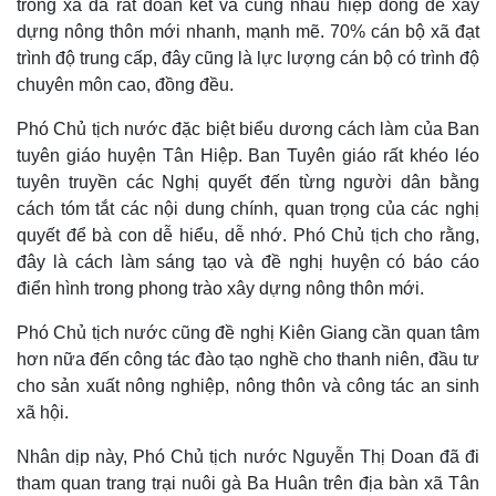
trong xã đã rất đoàn kết và cùng nhau hiệp đồng để xây
dựng nông thôn mới nhanh, mạnh mẽ. 70% cán bộ xã đạt
trình độ trung cấp, đây cũng là lực lượng cán bộ có trình độ
chuyên môn cao, đồng đều.
Phó Chủ tịch nước đặc biệt biểu dương cách làm của Ban
tuyên giáo huyện Tân Hiệp. Ban Tuyên giáo rất khéo léo
tuyên truyền các Nghị quyết đến từng người dân bằng
cách tóm tắt các nội dung chính, quan trọng của các nghị
quyết để bà con dễ hiểu, dễ nhớ. Phó Chủ tịch cho rằng,
đây là cách làm sáng tạo và đề nghị huyện có báo cáo
điển hình trong phong trào xây dựng nông thôn mới.
Phó Chủ tịch nước cũng đề nghị Kiên Giang cần quan tâm
hơn nữa đến công tác đào tạo nghề cho thanh niên, đầu tư
cho sản xuất nông nghiệp, nông thôn và công tác an sinh
xã hội.
Nhân dịp này, Phó Chủ tịch nước Nguyễn Thị Doan đã đi
tham quan trang trại nuôi gà Ba Huân trên địa bàn xã Tân
Thế giới
Multimedia