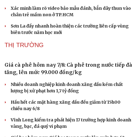
Tìm thấy hài cốt 2 liệt sĩ ở Đà Nẵng từ thông tin
nhân dân cung cấp
Thôn có 95% đồng bào dân tộc Dao ở Lào Cai được công
nhận "Thôn số"
Bộ Y tế chấn chỉnh hoạt động kinh doanh dược liệu
không rõ nguồn gốc
Xác minh làm rõ video bảo mẫu đánh, bắn dây thun vào
chân trẻ mầm non ở TP.HCM
Sơn La đẩy nhanh hoàn thiện các trường liên cấp vùng
biên trước năm học mới
THỊ TRƯỜNG