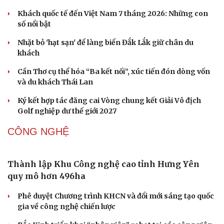
Từ vụ MCK gỡ 19 ca khúc: Không thể gây sốc rồi
chỉ xin lỗi là xong
Hà Nội sắp cải tạo 131 vòm cầu đá: Đánh thức di sản giữa
lòng phố cổ
Đưa bản sắc văn hóa người Mường trở thành động lực
phát triển du lịch cộng đồng
Ba phim Việt cùng “đổ bộ” phòng vé tháng 8, đối đầu
loạt bom tấn ngoại
Thanh âm vượt đại dương: Chuyện chưa kể về bản tình
ca từ chốn ngục tù Côn Đảo
DU LỊCH
Du lịch biển Việt Nam: Muốn bứt phá phải vượt
khỏi lợi thế tự nhiên