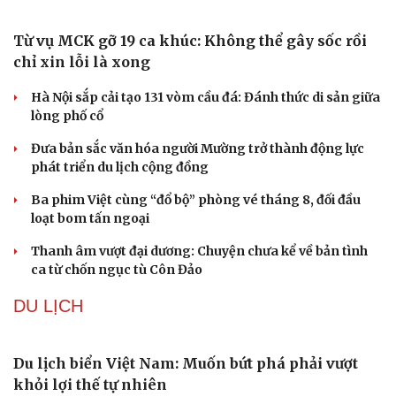
triệu đồng/kg
QUÂN SỰ - QUỐC PHÒNG
Mỹ bác thông tin thiếu hụt đạn dược sau nhiều
tháng giao tranh với Iran
Phê duyệt Kế hoạch bồi dưỡng kiến thức quốc phòng và
an ninh cho đối tượng 1
Bế mạc Vòng Chung kết Hội thao Công an Nhân dân
năm 2026
Tăng cường tuyên truyền, bảo vệ vững chắc biên giới
Việt Nam – Campuchia
Hải quân Mỹ lần đầu tiên huấn luyện UAV cảm tử tại Hàn
Quốc
VĂN HÓA