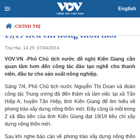
English
Phó Chủ tịch nước thăm xã đạt
CHÍNH TRỊ
/
19/19 tiêu chí nông thôn mới
Thứ Hai, 14:29, 07/04/2014
VOV.VN -Phó Chủ tịch nước đề nghị Kiên Giang cần
Chính trị
Xã hội
quan tâm hơn đến công tác đào tạo nghề cho thanh
Đảng
Tin 24h
niên, đầu tư cho sản xuất nông nghiệp.
Tổ chức nhân sự
Dự báo thời tiết
Quốc hội
Giáo dục
Sáng 7/4, Phó Chủ tịch nước Nguyễn Thị Doan và đoàn
Nhận diện sự thật
Dấu ấn VOV
Việc làm
công tác Trung ương đã đến thăm và làm việc tại xã Tân
Biển đảo
Hiệp A, huyện Tân Hiệp, tỉnh Kiên Giang để tìm hiểu về
phong trào xây dựng nông thôn mới. Đây cũng là một trong
2 xã đầu tiên của tỉnh Kiên Giang đạt 19/19 tiêu chí xây
dựng nông thôn mới.
Sau khi nghe báo cáo về phong trào xây dựng nông thôn