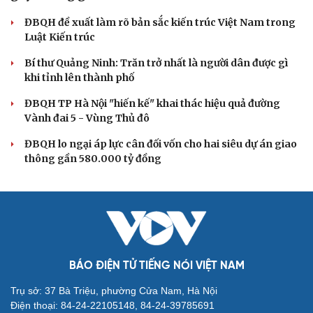
Đảng ủy các cơ quan Đảng Trung ương xây dựng
phần mềm đánh giá cán bộ theo KPI
Đồng chí Trần Cẩm Tú: Bộ chỉ số đánh giá công việc
phải đo được kết quả thực chất
Bộ Chính trị: Giải thể hội quần chúng hoạt động kém
hiệu quả, không đúng tôn chỉ
Quy định số 207: Siết trách nhiệm đảng viên khi sử dụng
mạng xã hội
Thành Lập Ban Chỉ đạo TW về tổng kết thực tiễn,
nghiên cứu sửa Điều lệ Đảng
QUỐC HỘI
Không để quá trình đô thị hóa Bắc Ninh làm đứt
gãy không gian văn hóa Kinh Bắc