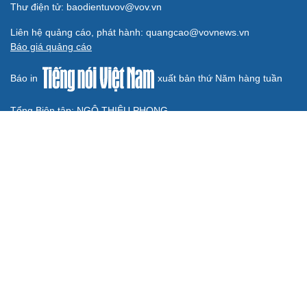
ĐBQH đề xuất làm rõ bản sắc kiến trúc Việt Nam trong
Luật Kiến trúc
Bí thư Quảng Ninh: Trăn trở nhất là người dân được gì
khi tỉnh lên thành phố
ĐBQH TP Hà Nội "hiến kế" khai thác hiệu quả đường
Vành đai 5 - Vùng Thủ đô
ĐBQH lo ngại áp lực cân đối vốn cho hai siêu dự án giao
thông gần 580.000 tỷ đồng
BÁO ĐIỆN TỬ TIẾNG NÓI VIỆT NAM
Trụ sở: 37 Bà Triệu, phường Cửa Nam, Hà Nội
Điện thoại: 84-24-22105148, 84-24-39785691
Thư điện tử: baodientuvov@vov.vn