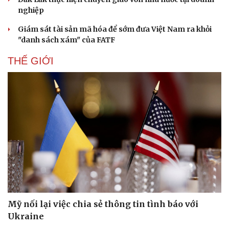
nghiệp
Giám sát tài sản mã hóa để sớm đưa Việt Nam ra khỏi
"danh sách xám" của FATF
THẾ GIỚI
Mỹ nối lại việc chia sẻ thông tin tình báo với
Doanh nghiệp
Công nghệ
Ukraine
Thông tin doanh nghiệp
Sành điệu
Doanh nghiệp 24h
Tin Công nghệ