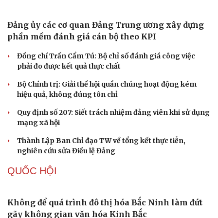
Khi mạng xã hội thành nơi phán xử
NHẬN DIỆN SỰ THẬT
Thành tựu nhân quyền ở Việt Nam: Sự thật được
chứng minh qua những số liệu cụ thể
Thực tiễn vận hành chính quyền ba cấp bác bỏ mọi luận
điệu xuyên tạc
Thủ đoạn xuyên tạc mới trên không gian mạng thời AI
Tự cảnh giác trước tâm lý đám đông khi dùng mạng xã
hội
Khi mạng xã hội thành nơi phán xử
XÂY DỰNG, CHỈNH ĐỐN ĐẢNG