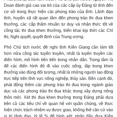
Doan đánh giá cao vai trò của các cấp ủy Đảng từ tỉnh đến
cơ sở trong thực hiện các phong trào của tỉnh. Lãnh đạo
tỉnh, huyện xã rất quan tâm đến phong trào thi đua khen
thưởng, các cấp thấm nhuần tư duy và nhận thức tốt về
công tác thi đua khen thưởng, triển khai kịp thời các Chỉ
thị, Nghị quyết, quyết định của Trung ương.
Phó Chủ tịch nước đề nghị tỉnh Kiên Giang cần làm tốt
hơn nữa công tác tuyên truyền, nhất là tuyên truyền các
điển hình, mô hình tiên tiến trong nhân dân. Trọng tâm là
để các điển hình đó đi vào cuộc sống, tập trung khen
thưởng vào đúng đối tượng, nhất là những người lao động
trực tiếp trên lĩnh vực nông nghiệp, thủy sản. Bên cạnh đó,
phát động thêm các phong trào thi đua trong ngành giáo
dục và các phong trào thi đua khác trong xây dựng nông
thôn mới. Xét thi đua khen thưởng trong Đảng phải dựa
trên cả các tiêu chí về quan hệ với quần chúng, về thực
hiện chức trách nhiệm vụ được giao, không thể căn cứ vào
vị trí lãnh đạo, tỷ lệ % để bình xét; phấn đấu đưa Kiên