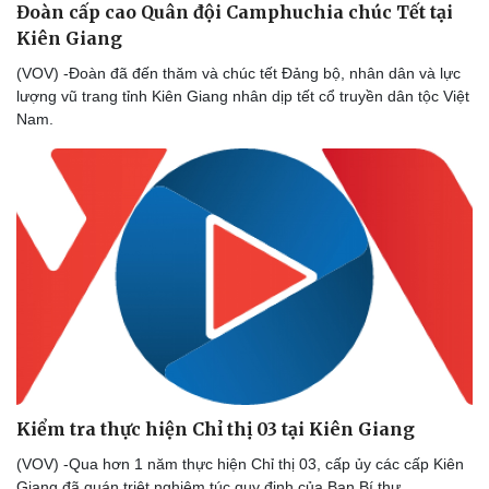
Đoàn cấp cao Quân đội Camphuchia chúc Tết tại
Kiên Giang
(VOV) -Đoàn đã đến thăm và chúc tết Đảng bộ, nhân dân và lực
lượng vũ trang tỉnh Kiên Giang nhân dịp tết cổ truyền dân tộc Việt
Nam.
Kiểm tra thực hiện Chỉ thị 03 tại Kiên Giang
(VOV) -Qua hơn 1 năm thực hiện Chỉ thị 03, cấp ủy các cấp Kiên
Pháp luật
Quân sự - Quốc phòng
Giang đã quán triệt nghiêm túc quy định của Ban Bí thư