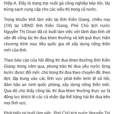
Hiệp A. Đây là trang trại nuôi gà công nghiệp kép kín, lấy
Quan sát
Video
trứng sạch cung cấp cho các siêu thị trong cả nước.
Cuộc sống đó đây
Ảnh
Hồ sơ
E-Magazine
Trong khuôn khổ làm việc tại tỉnh Kiên Giang, chiều nay
Infographic
(7/4) tại UBND tỉnh Kiên Giang, Phó Chủ tịch nước
Nguyễn Thị Doan đã có buổi làm việc với lãnh đạo tỉnh về
vấn đề công tác thi đua khen thưởng và kết quả thực hiện
chương trình mục tiêu quốc gia về xây dựng nông thôn
mới của tỉnh.
Theo báo cáo của hội đồng thi đua khen thưởng tỉnh Kiên
Giang: trong năm qua, phong trào thi đua yêu nước từng
bước được đổi mới, chú trọng thi đua theo chuyên đề, theo
đợt, tập trung vào các lĩnh vực phát triển kinh tế xã hội,
đảm bảo an ninh quốc phòng, xây dựng nông thôn mới.
Qua đó cho thấy công tác thi đua khen thưởng thực sự là
động lực khích lệ các cá nhân tập thể hăng hái thi đua trên
mọi lĩnh vực.
Phát biểu tại buổi làm việc, Phó Chủ tịch nước Nguyễn Thị