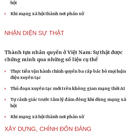
Du lịch biển Việt Nam: Muốn bứt phá phải vượt khỏi lợi
thế tự nhiên
Vì một phút buông thả sau hơi men, tôi bàng hoàng
phát hiện mắc bệnh tình dục
Ranh giới mong manh giữa hài hước và phản cảm
NHẬN DIỆN SỰ THẬT
Thành tựu nhân quyền ở Việt Nam: Sự thật được
chứng minh qua những số liệu cụ thể
Thực tiễn vận hành chính quyền ba cấp bác bỏ mọi luận
điệu xuyên tạc
Thủ đoạn xuyên tạc mới trên không gian mạng thời AI
Tự cảnh giác trước tâm lý đám đông khi dùng mạng xã
hội
Cải chính