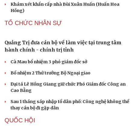
Nguy cơ mất tài khoản Microsoft chỉ vì kết nối mạng Wi-
Fi khách sạn
Một việc nhiều gia đình bỏ quên có thể khiến điện mặt
trời giảm tới 40% hiệu suất
PHÁP LUẬT
Bàn giao nhóm đối tượng bị Interpol truy nã đỏ,
lừa đảo hơn 327 tỷ đồng
Bắt giữ người phụ nữ giả danh công an lừa đảo "chạy
án" 400 triệu đồng
Tạm giữ hình sự người đàn ông đạp ngã chồng cũ của
bạn gái giữa đường
Cha dượng đánh đập, bắt bé gái 11 tuổi ở Đồng Nai quỳ
đến 1h sáng
Khám xét khẩn cấp nhà Bùi Xuân Huấn (Huấn Hoa