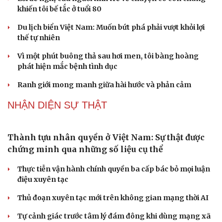
gãy không gian văn hóa Kinh Bắc
ĐBQH đề xuất làm rõ bản sắc kiến trúc Việt Nam trong
Luật Kiến trúc
Bí thư Quảng Ninh: Trăn trở nhất là người dân được gì
khi tỉnh lên thành phố
ĐBQH TP Hà Nội "hiến kế" khai thác hiệu quả đường
Vành đai 5 - Vùng Thủ đô
ĐBQH lo ngại áp lực cân đối vốn cho hai siêu dự án giao
thông gần 580.000 tỷ đồng
PODCAST
"Loạn" biển hiệu tiếng nước ngoài: Đã đến lúc
chấn chỉnh
Lời đề nghị của người tình trẻ về chuyện có con chung
khiến tôi bế tắc ở tuổi 80