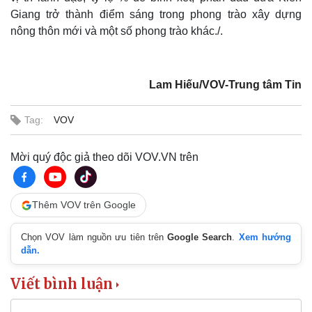
Giang trở thành điểm sáng trong phong trào xây dựng
nông thôn mới và một số phong trào khác./.
Lam Hiếu/VOV-Trung tâm Tin
Tag:
VOV
Kinh tế
Thị trường
Mời quý độc giả theo dõi VOV.VN trên
Bất động sản
Giá vàng
Khởi nghiệp
Tiêu dùng
Tỷ giá
Chứng khoán
Thêm VOV trên Google
Giá cà phê
Chọn VOV làm nguồn ưu tiên trên
Google Search
.
Xem hướng
dẫn.
Viết bình luận