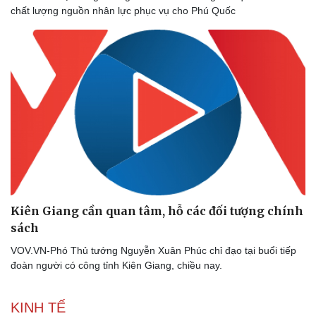
chất lượng nguồn nhân lực phục vụ cho Phú Quốc
Thể thao
Ô tô - Xe máy
Bóng đá
Ô tô
Lịch thi đấu bóng đá
Xe máy
Thế giới thể thao
Tư vấn
eSports
Hậu trường
Kiên Giang cần quan tâm, hỗ các đối tượng chính
sách
VOV.VN-Phó Thủ tướng Nguyễn Xuân Phúc chỉ đạo tại buổi tiếp
đoàn người có công tỉnh Kiên Giang, chiều nay.
KINH TẾ