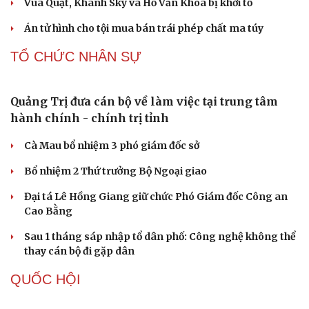
Nóng 24h ngày 8/8: Công an làm việc với bảo mẫu
bạo hành trẻ ở TP.HCM
Bổ sung thẩm quyền xử phạt vi phạm hành chính với
nhiều chức danh
Công an xử lý vụ bảo mẫu có hành vi bạo hành trẻ em tại
TP.HCM
Vua Quạt, Khánh Sky và Hồ Văn Khoa bị khởi tố
Án tử hình cho tội mua bán trái phép chất ma túy
TỔ CHỨC NHÂN SỰ
Quảng Trị đưa cán bộ về làm việc tại trung tâm
hành chính - chính trị tỉnh
Cà Mau bổ nhiệm 3 phó giám đốc sở