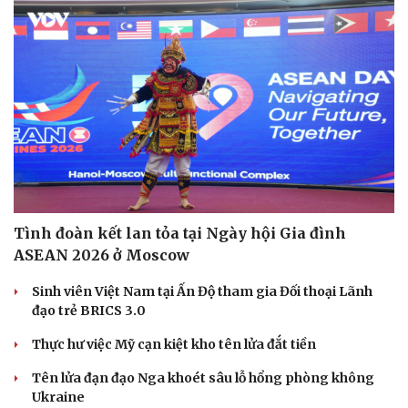
Doanh nghiệp
Công nghệ
Thông tin doanh nghiệp
Sành điệu
Doanh nghiệp 24h
Tin Công nghệ
Doanh nhân
Trải nghiệm
Vì cộng đồng
Chuyển đổi số
Tình đoàn kết lan tỏa tại Ngày hội Gia đình
ASEAN 2026 ở Moscow
Sinh viên Việt Nam tại Ấn Độ tham gia Đối thoại Lãnh
đạo trẻ BRICS 3.0
Thực hư việc Mỹ cạn kiệt kho tên lửa đắt tiền
Tên lửa đạn đạo Nga khoét sâu lỗ hổng phòng không
Ukraine