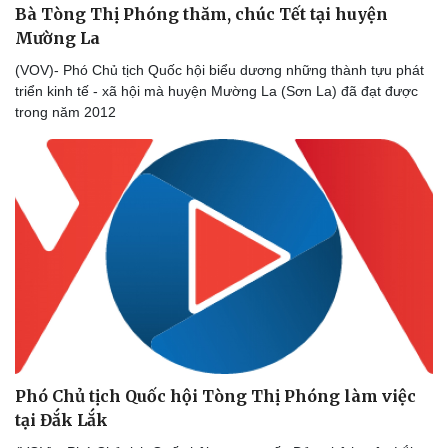
Bà Tòng Thị Phóng thăm, chúc Tết tại huyện
Mường La
(VOV)- Phó Chủ tịch Quốc hội biểu dương những thành tựu phát
triển kinh tế - xã hội mà huyện Mường La (Sơn La) đã đạt được
Pháp luật
Quân sự - Quốc phòng
trong năm 2012
Vụ án
Vũ khí
Tin nóng
Việt Nam
Tư vấn luật
Phân tích
Phó Chủ tịch Quốc hội Tòng Thị Phóng làm việc
tại Đắk Lắk