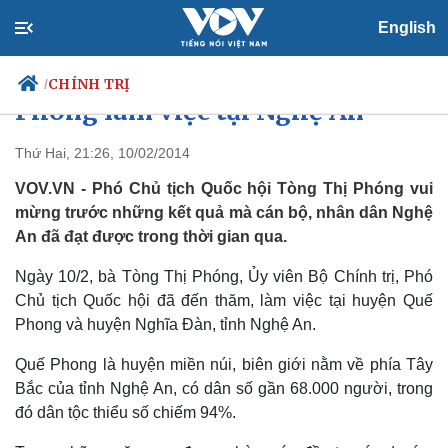
English
Phó CT Quốc hội Tòng Thị
CHÍNH TRỊ
/
Phóng làm việc tại Nghệ An
Thứ Hai, 21:26, 10/02/2014
VOV.VN - Phó Chủ tịch Quốc hội Tòng Thị Phóng vui
Chính trị
Xã hội
mừng trước những kết quả mà cán bộ, nhân dân Nghệ
Đảng
Tin 24h
An đã đạt được trong thời gian qua.
Tổ chức nhân sự
Dự báo thời tiết
Quốc hội
Giáo dục
Ngày 10/2, bà Tòng Thị Phóng, Ủy viên Bộ Chính trị, Phó
Nhận diện sự thật
Dấu ấn VOV
Việc làm
Chủ tịch Quốc hội đã đến thăm, làm việc tại huyện Quế
Biển đảo
Phong và huyện Nghĩa Đàn, tỉnh Nghệ An.
Quế Phong là huyện miền núi, biên giới nằm về phía Tây
Bắc của tỉnh Nghệ An, có dân số gần 68.000 người, trong
đó dân tộc thiểu số chiếm 94%.