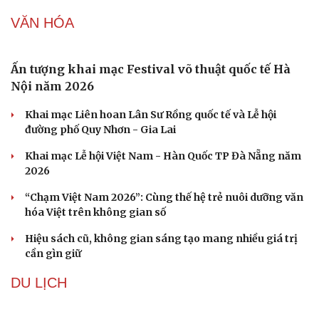
Ban hành danh mục trang thiết bị phục vụ ứng phó tình
trạng khẩn cấp
Vì sao ông Trump “nóng mặt” trước tin Mỹ thiếu tên
lửa?
Lâm Đồng lập đơn vị chuyên trách tìm kiếm, quy tập hài
cốt liệt sĩ
Mỹ duy trì sức mạnh tiêm kích F-22 tại Trung Đông
bằng “mạch máu” KC-135
VĂN HÓA
Ấn tượng khai mạc Festival võ thuật quốc tế Hà
Nội năm 2026
Khai mạc Liên hoan Lân Sư Rồng quốc tế và Lễ hội
đường phố Quy Nhơn - Gia Lai
Khai mạc Lễ hội Việt Nam - Hàn Quốc TP Đà Nẵng năm