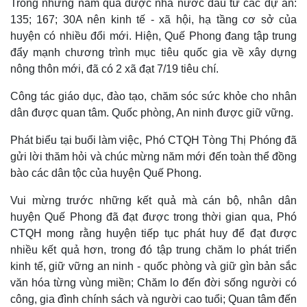
Trong những năm qua được nhà nước đầu tư các dự án:
135; 167; 30A nên kinh tế - xã hội, hạ tầng cơ sở của
huyện có nhiều đổi mới. Hiện, Quế Phong đang tập trung
đẩy mạnh chương trình mục tiêu quốc gia về xây dựng
nông thôn mới, đã có 2 xã đạt 7/19 tiêu chí.
Công tác giáo dục, đào tạo, chăm sóc sức khỏe cho nhân
dân được quan tâm. Quốc phòng, An ninh được giữ vững.
Phát biểu tại buổi làm việc, Phó CTQH Tòng Thị Phóng đã
gửi lời thăm hỏi và chúc mừng năm mới đến toàn thể đồng
bào các dân tộc của huyện Quế Phong.
Vui mừng trước những kết quả mà cán bộ, nhân dân
huyện Quế Phong đã đạt được trong thời gian qua, Phó
CTQH mong rằng huyện tiếp tục phát huy để đạt được
nhiều kết quả hơn, trong đó tập trung chăm lo phát triển
kinh tế, giữ vững an ninh - quốc phòng và giữ gìn bản sắc
văn hóa từng vùng miền; Chăm lo đến đời sống người có
công, gia đình chính sách và người cao tuổi; Quan tâm đến