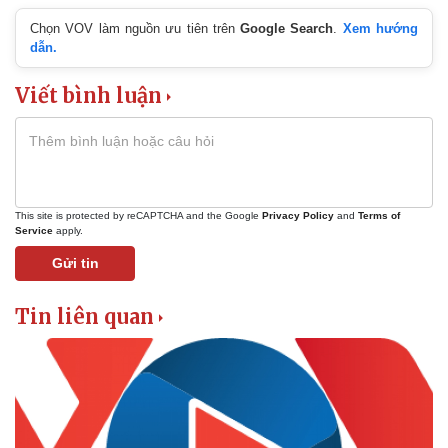
Chọn VOV làm nguồn ưu tiên trên
Google Search
.
Xem hướng
Thế giới
Multimedia
dẫn.
Quan sát
Video
Cuộc sống đó đây
Ảnh
Viết bình luận
Hồ sơ
E-Magazine
Infographic
This site is protected by reCAPTCHA and the Google
Privacy Policy
and
Terms of
Service
apply.
Gửi tin
Tin liên quan