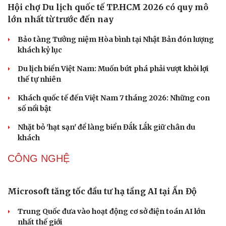
2026
“Chạm Việt Nam 2026”: Cùng thế hệ trẻ nuôi dưỡng văn
hóa Việt trên không gian số
Hiệu sách cũ, không gian sáng tạo mang nhiều giá trị
cần gìn giữ
DU LỊCH
Hội chợ Du lịch quốc tế TP.HCM 2026 có quy mô
lớn nhất từ trước đến nay
Bảo tàng Tưởng niệm Hòa bình tại Nhật Bản đón lượng
Văn hóa
Giải trí
khách kỷ lục
Sân khấu - Điện ảnh
Nghệ sĩ
Văn học
Thời trang
Du lịch biển Việt Nam: Muốn bứt phá phải vượt khỏi lợi
Âm nhạc
Sao Việt
thế tự nhiên
Di sản
Khách quốc tế đến Việt Nam 7 tháng 2026: Những con
số nổi bật