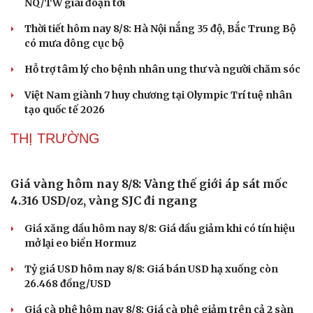
NQ/TW giai đoạn tới
Thời tiết hôm nay 8/8: Hà Nội nắng 35 độ, Bắc Trung Bộ
có mưa dông cục bộ
Hỗ trợ tâm lý cho bệnh nhân ung thư và người chăm sóc
Việt Nam giành 7 huy chương tại Olympic Trí tuệ nhân
tạo quốc tế 2026
THỊ TRƯỜNG
Sức khỏe
Đời sống
Dinh dưỡng - món ngon
Nhà đẹp