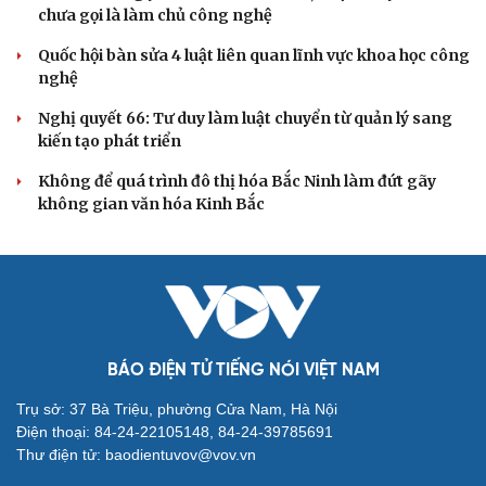
Bộ Chính trị: Giải thể hội quần chúng hoạt động kém
hiệu quả, không đúng tôn chỉ
QUỐC HỘI
Giảm thủ tục và điều kiện phải đi kèm các công cụ
quản lý thay thế đủ mạnh
ĐBQH: Trong y tế nếu chỉ mua sắm, nhận máy móc thì
chưa gọi là làm chủ công nghệ
Quốc hội bàn sửa 4 luật liên quan lĩnh vực khoa học công
nghệ
Nghị quyết 66: Tư duy làm luật chuyển từ quản lý sang
kiến tạo phát triển
Không để quá trình đô thị hóa Bắc Ninh làm đứt gãy
không gian văn hóa Kinh Bắc