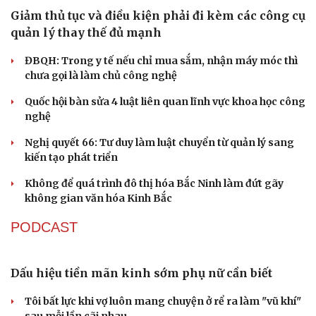
Bổ nhiệm 2 Thứ trưởng Bộ Ngoại giao
Đại tá Lê Hồng Giang giữ chức Phó Giám đốc Công an
Cao Bằng
Du lịch
Podcast
Sau 1 tháng sáp nhập tổ dân phố: Công nghệ không thể
Tư vấn
Câu chuyện thời sự
thay cán bộ đi gặp dân
Săn Tour
Đọc truyện đêm khuya
check-in
Cửa sổ tình yêu
QUỐC HỘI
Kể chuyện cho bé
Hạt giống tâm hồn
Giảm thủ tục và điều kiện phải đi kèm các công cụ
quản lý thay thế đủ mạnh
ĐBQH: Trong y tế nếu chỉ mua sắm, nhận máy móc thì
chưa gọi là làm chủ công nghệ
Quốc hội bàn sửa 4 luật liên quan lĩnh vực khoa học công
nghệ
Nghị quyết 66: Tư duy làm luật chuyển từ quản lý sang
kiến tạo phát triển