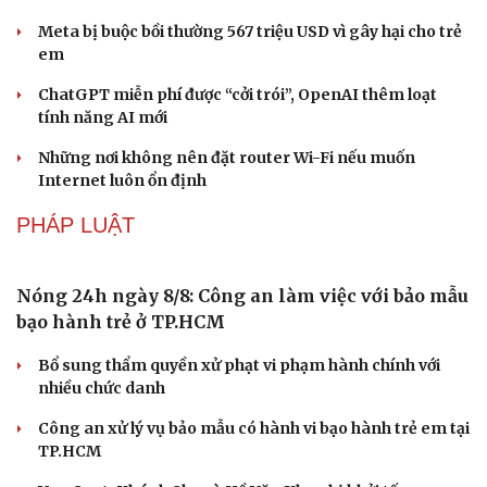
Nhặt bỏ 'hạt sạn' để làng biển Đắk Lắk giữ chân du
khách
CÔNG NGHỆ
Microsoft tăng tốc đầu tư hạ tầng AI tại Ấn Độ
Trung Quốc đưa vào hoạt động cơ sở điện toán AI lớn
nhất thế giới
Meta bị buộc bồi thường 567 triệu USD vì gây hại cho trẻ
em
ChatGPT miễn phí được “cởi trói”, OpenAI thêm loạt
tính năng AI mới
Những nơi không nên đặt router Wi-Fi nếu muốn
Internet luôn ổn định
PHÁP LUẬT