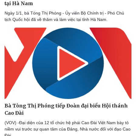
tại Hà Nam
Ngày 1/1, bà Tòng Thị Phóng - Ủy viên Bộ Chính trị - Phó Chủ
tịch Quốc hội đã về thăm và làm việc tại tỉnh Hà Nam.
Kinh tế
Thị trường
Bất động sản
Giá vàng
Khởi nghiệp
Tiêu dùng
Bà Tòng Thị Phóng tiếp Đoàn đại biểu Hội thánh
Tỷ giá
Cao Đài
Chứng khoán
Giá cà phê
(VOV) -Đại diện của 12 tổ chức hệ phái Cao Đài Việt Nam bày tỏ
niềm vui trước sự quan tâm của Đảng, Nhà nước đối với đạo Cao
Đài.