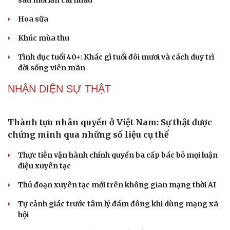
Không để quá trình đô thị hóa Bắc Ninh làm đứt gãy
không gian văn hóa Kinh Bắc
PODCAST
Dấu hiệu tiền mãn kinh sớm phụ nữ cần biết
Tôi bất lực khi vợ luôn mang chuyện ở rể ra làm "vũ khí"
sau mỗi lần cãi nhau
Hoa sữa
Khúc mùa thu
Tình dục tuổi 40+: Khác gì tuổi đôi mươi và cách duy trì
đời sống viên mãn
NHẬN DIỆN SỰ THẬT