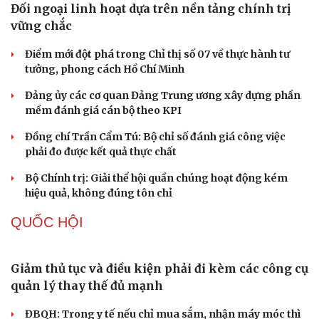
Thủ đoạn xuyên tạc mới trên không gian mạng thời AI
Tự cảnh giác trước tâm lý đám đông khi dùng mạng xã
hội
Khi mạng xã hội thành nơi phán xử
XÂY DỰNG, CHỈNH ĐỐN ĐẢNG
Đối ngoại linh hoạt dựa trên nền tảng chính trị
vững chắc
Điểm mới đột phá trong Chỉ thị số 07 về thực hành tư
tưởng, phong cách Hồ Chí Minh
Đảng ủy các cơ quan Đảng Trung ương xây dựng phần
mềm đánh giá cán bộ theo KPI
Đồng chí Trần Cẩm Tú: Bộ chỉ số đánh giá công việc
phải đo được kết quả thực chất