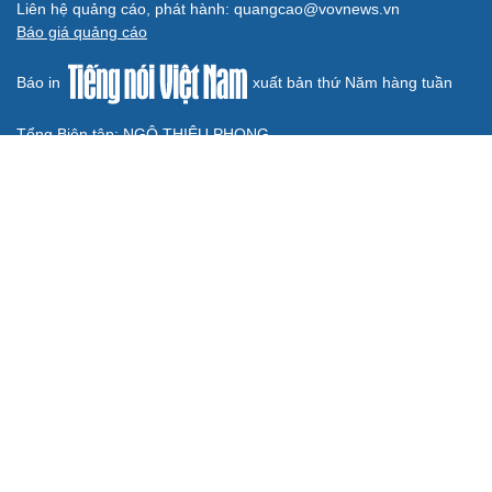
BÁO ĐIỆN TỬ TIẾNG NÓI VIỆT NAM
Trụ sở: 37 Bà Triệu, phường Cửa Nam, Hà Nội
Điện thoại: 84-24-22105148, 84-24-39785691
Thư điện tử: baodientuvov@vov.vn
Liên hệ quảng cáo, phát hành: quangcao@vovnews.vn
Báo giá quảng cáo
Báo in
xuất bản thứ Năm hàng tuần
Tổng Biên tập: NGÔ THIỆU PHONG
Phó Tổng Biên tập: Phạm Công Hân, Đặng Thị Khanh, Giang
Trung Sơn, Nguyễn Tuyết Yến
Cơ quan chủ quản: ĐÀI TIẾNG NÓI VIỆT NAM