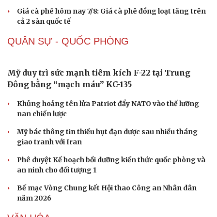
Ăn sạch sống khỏe
lại giảm?
Giá bạc hôm nay: Giá bạc trong nước ở mức 61,9 triệu
đồng/kg
Quảng Ninh chấm dứt hoạt động các cơ sở giết mổ nhỏ lẻ
trước ngày 31/10/2026
Giá vàng hôm nay 7/8: Vàng trong nước có giá 139,2-
142,2 triệu đồng/lượng
Giá cà phê hôm nay 7/8: Giá cà phê đồng loạt tăng trên
cả 2 sàn quốc tế
QUÂN SỰ - QUỐC PHÒNG
Mỹ duy trì sức mạnh tiêm kích F-22 tại Trung
Đông bằng “mạch máu” KC-135
Khủng hoảng tên lửa Patriot đẩy NATO vào thế lưỡng