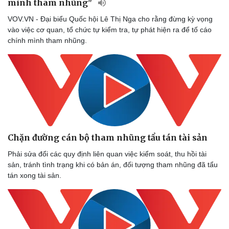
mình tham nhũng"
VOV.VN - Đại biểu Quốc hội Lê Thị Nga cho rằng đừng kỳ vọng
vào việc cơ quan, tổ chức tự kiểm tra, tự phát hiện ra để tố cáo
chính mình tham nhũng.
Thể thao
Ô tô - Xe máy
Chặn đường cán bộ tham nhũng tẩu tán tài sản
Bóng đá
Ô tô
Lịch thi đấu bóng đá
Xe máy
Phải sửa đổi các quy định liên quan việc kiểm soát, thu hồi tài
Thế giới thể thao
Tư vấn
sản, tránh tình trạng khi có bản án, đối tượng tham nhũng đã tẩu
eSports
tán xong tài sản.
Hậu trường