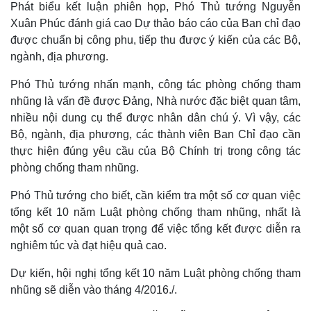
Phát biểu kết luận phiên họp, Phó Thủ tướng Nguyễn
Thế giới
Multimedia
Xuân Phúc đánh giá cao Dự thảo báo cáo của Ban chỉ đạo
Quan sát
Video
được chuẩn bị công phu, tiếp thu được ý kiến của các Bộ,
Cuộc sống đó đây
Ảnh
Hồ sơ
E-Magazine
ngành, địa phương.
Infographic
Phó Thủ tướng nhấn mạnh, công tác phòng chống tham
nhũng là vấn đề được Đảng, Nhà nước đặc biệt quan tâm,
nhiều nội dung cụ thể được nhân dân chú ý. Vì vậy, các
Bộ, ngành, địa phương, các thành viên Ban Chỉ đạo cần
thực hiện đúng yêu cầu của Bộ Chính trị trong công tác
phòng chống tham nhũng.
Phó Thủ tướng cho biết, cần kiểm tra một số cơ quan việc
tổng kết 10 năm Luật phòng chống tham nhũng, nhất là
một số cơ quan quan trọng để việc tổng kết được diễn ra
nghiêm túc và đạt hiệu quả cao.
Dự kiến, hội nghị tổng kết 10 năm Luật phòng chống tham
nhũng sẽ diễn vào tháng 4/2016./.