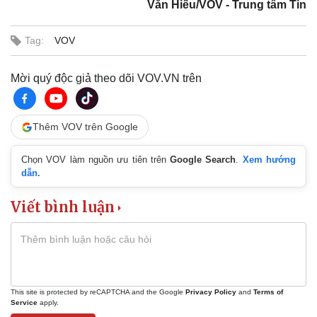
Văn Hiếu/VOV - Trung tâm Tin
Tag:
VOV
Mời quý độc giả theo dõi VOV.VN trên
Thêm VOV trên Google
Chọn VOV làm nguồn ưu tiên trên
Google Search
.
Xem hướng
dẫn.
Viết bình luận
This site is protected by reCAPTCHA and the Google
Privacy Policy
and
Terms of
Service
apply.