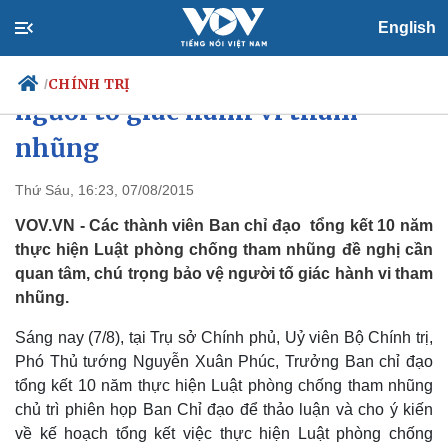
English
Quan tâm, chú trọng bảo vệ
CHÍNH TRỊ
/
người tố giác hành vi tham
nhũng
Chính trị
Xã hội
Thứ Sáu, 16:23, 07/08/2015
Đảng
Tin 24h
VOV.VN - Các thành viên Ban chỉ đạo tổng kết 10 năm
Tổ chức nhân sự
Dự báo thời tiết
thực hiện Luật phòng chống tham nhũng đề nghị cần
Quốc hội
Giáo dục
quan tâm, chú trọng bảo vệ người tố giác hành vi tham
Nhận diện sự thật
Dấu ấn VOV
nhũng.
Việc làm
Biển đảo
Sáng nay (7/8), tại Trụ sở Chính phủ, Uỷ viên Bộ Chính trị,
Phó Thủ tướng Nguyễn Xuân Phúc, Trưởng Ban chỉ đạo
tổng kết 10 năm thực hiện Luật phòng chống tham nhũng
chủ trì phiên họp Ban Chỉ đạo để thảo luận và cho ý kiến
về kế hoạch tổng kết việc thực hiện Luật phòng chống