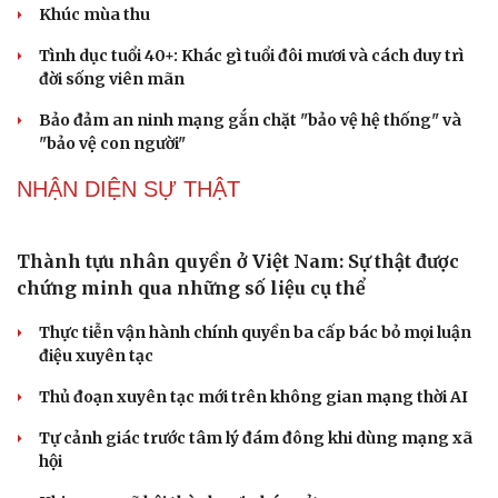
khi tỉnh lên thành phố
PODCAST
Tôi bất lực khi vợ luôn mang chuyện ở rể ra làm
"vũ khí" sau mỗi lần cãi nhau
Hoa sữa
Khúc mùa thu
Tình dục tuổi 40+: Khác gì tuổi đôi mươi và cách duy trì
đời sống viên mãn
Bảo đảm an ninh mạng gắn chặt "bảo vệ hệ thống" và
"bảo vệ con người"
NHẬN DIỆN SỰ THẬT