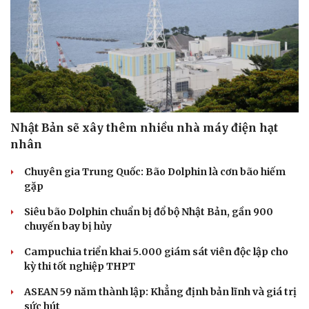
Doanh nghiệp
Công nghệ
Thông tin doanh nghiệp
Sành điệu
Doanh nghiệp 24h
Tin Công nghệ
Doanh nhân
Trải nghiệm
Vì cộng đồng
Chuyển đổi số
Nhật Bản sẽ xây thêm nhiều nhà máy điện hạt
nhân
Chuyên gia Trung Quốc: Bão Dolphin là cơn bão hiếm
gặp
Siêu bão Dolphin chuẩn bị đổ bộ Nhật Bản, gần 900
chuyến bay bị hủy
Campuchia triển khai 5.000 giám sát viên độc lập cho
kỳ thi tốt nghiệp THPT
ASEAN 59 năm thành lập: Khẳng định bản lĩnh và giá trị
sức hút