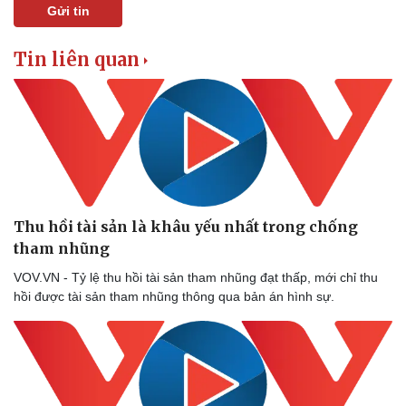
Gửi tin
Tin liên quan
Kinh tế
Thị trường
Thu hồi tài sản là khâu yếu nhất trong chống
Bất động sản
Giá vàng
tham nhũng
Khởi nghiệp
Tiêu dùng
VOV.VN - Tỷ lệ thu hồi tài sản tham nhũng đạt thấp, mới chỉ thu
Tỷ giá
hồi được tài sản tham nhũng thông qua bản án hình sự.
Chứng khoán
Giá cà phê