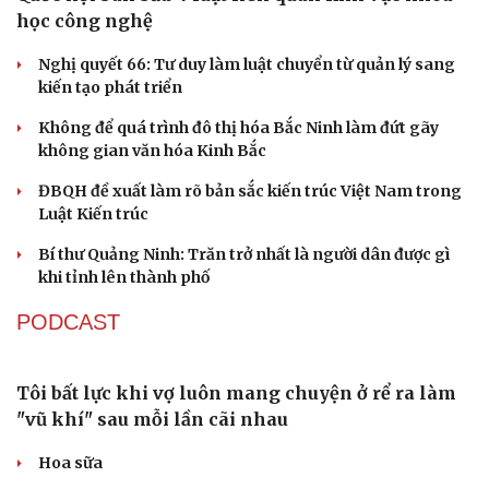
Kể chuyện cho bé
Đại tá Lê Hồng Giang giữ chức Phó Giám đốc Công an
Hạt giống tâm hồn
Cao Bằng
Sau 1 tháng sáp nhập tổ dân phố: Công nghệ không thể
thay cán bộ đi gặp dân
QUỐC HỘI
Quốc hội bàn sửa 4 luật liên quan lĩnh vực khoa
học công nghệ
Nghị quyết 66: Tư duy làm luật chuyển từ quản lý sang
kiến tạo phát triển
Không để quá trình đô thị hóa Bắc Ninh làm đứt gãy
không gian văn hóa Kinh Bắc
ĐBQH đề xuất làm rõ bản sắc kiến trúc Việt Nam trong
Luật Kiến trúc
Bí thư Quảng Ninh: Trăn trở nhất là người dân được gì