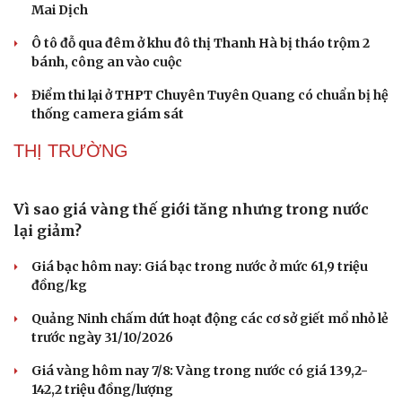
Mai Dịch
Ô tô đỗ qua đêm ở khu đô thị Thanh Hà bị tháo trộm 2
bánh, công an vào cuộc
Điểm thi lại ở THPT Chuyên Tuyên Quang có chuẩn bị hệ
thống camera giám sát
THỊ TRƯỜNG
Sức khỏe
Đời sống
Dinh dưỡng - món ngon
Nhà đẹp
Cây thuốc
Blog
Sản phụ khoa
Tình yêu - Gia đình
Nhi khoa
Nam khoa
Làm đẹp - giảm cân
Phòng mạch online
Vì sao giá vàng thế giới tăng nhưng trong nước