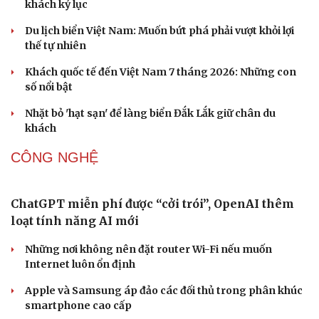
Người trẻ và hành trình đưa di sản “chạm” vào đương đại
DU LỊCH
Hội chợ Du lịch quốc tế TP.HCM 2026 có quy mô
Văn hóa
Giải trí
lớn nhất từ trước đến nay
Sân khấu - Điện ảnh
Nghệ sĩ
Văn học
Thời trang
Bảo tàng Tưởng niệm Hòa bình tại Nhật Bản đón lượng
Âm nhạc
Sao Việt
khách kỷ lục
Di sản
Du lịch biển Việt Nam: Muốn bứt phá phải vượt khỏi lợi
thế tự nhiên
Khách quốc tế đến Việt Nam 7 tháng 2026: Những con
số nổi bật
Nhặt bỏ 'hạt sạn' để làng biển Đắk Lắk giữ chân du
khách
CÔNG NGHỆ