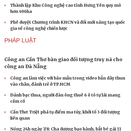
ChatGPT miễn phí được “cởi trói”, OpenAI thêm
loạt tính năng AI mới
Những nơi không nên đặt router Wi-Fi nếu muốn
Internet luôn ổn định
Apple và Samsung áp đảo các đối thủ trong phân khúc
smartphone cao cấp
Thành lập Khu Công nghệ cao tỉnh Hưng Yên quy mô
hơn 496ha
Phê duyệt Chương trình KHCN và đổi mới sáng tạo quốc
gia về công nghệ chiến lược
PHÁP LUẬT
Công an Cần Thơ bàn giao đối tượng truy nã cho
công an Đà Nẵng