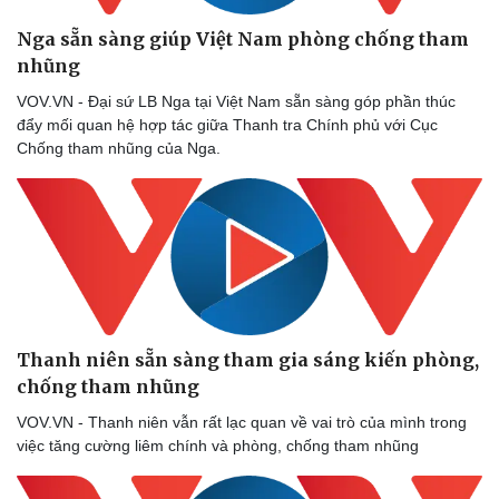
Nga sẵn sàng giúp Việt Nam phòng chống tham
Pháp luật
Quân sự - Quốc phòng
nhũng
Vụ án
Vũ khí
Tin nóng
Việt Nam
VOV.VN - Đại sứ LB Nga tại Việt Nam sẵn sàng góp phần thúc
Tư vấn luật
Phân tích
đẩy mối quan hệ hợp tác giữa Thanh tra Chính phủ với Cục
Chống tham nhũng của Nga.
Thanh niên sẵn sàng tham gia sáng kiến phòng,
chống tham nhũng
VOV.VN - Thanh niên vẫn rất lạc quan về vai trò của mình trong
việc tăng cường liêm chính và phòng, chống tham nhũng