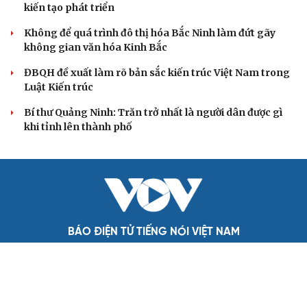
Quy định số 207: Siết trách nhiệm đảng viên khi sử dụng
mạng xã hội
QUỐC HỘI
Quốc hội bàn sửa 4 luật liên quan lĩnh vực khoa
học công nghệ
Nghị quyết 66: Tư duy làm luật chuyển từ quản lý sang
kiến tạo phát triển
Không để quá trình đô thị hóa Bắc Ninh làm đứt gãy
không gian văn hóa Kinh Bắc
ĐBQH đề xuất làm rõ bản sắc kiến trúc Việt Nam trong
Luật Kiến trúc
Bí thư Quảng Ninh: Trăn trở nhất là người dân được gì
khi tỉnh lên thành phố