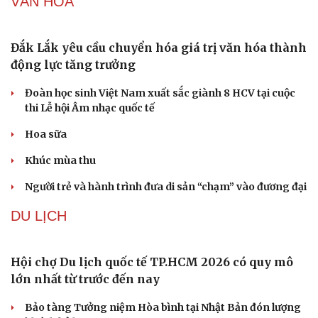
nan chiến lược
Mỹ bác thông tin thiếu hụt đạn dược sau nhiều tháng
giao tranh với Iran
Phê duyệt Kế hoạch bồi dưỡng kiến thức quốc phòng và
an ninh cho đối tượng 1
Bế mạc Vòng Chung kết Hội thao Công an Nhân dân
năm 2026
VĂN HÓA
Đắk Lắk yêu cầu chuyển hóa giá trị văn hóa thành
động lực tăng trưởng
Đoàn học sinh Việt Nam xuất sắc giành 8 HCV tại cuộc
thi Lễ hội Âm nhạc quốc tế
Hoa sữa
Khúc mùa thu