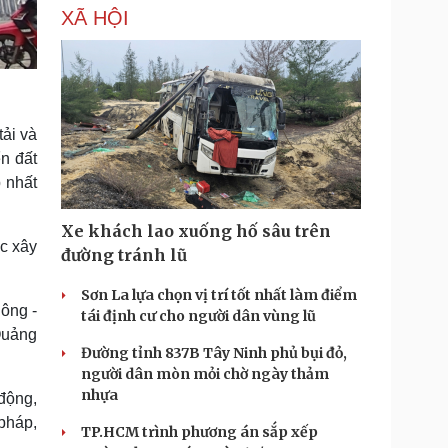
XÃ HỘI
ải và
n đất
 nhất
Xe khách lao xuống hố sâu trên
c xây
đường tránh lũ
Sơn La lựa chọn vị trí tốt nhất làm điểm
ông -
tái định cư cho người dân vùng lũ
Quảng
Đường tỉnh 837B Tây Ninh phủ bụi đỏ,
người dân mòn mỏi chờ ngày thảm
nhựa
động,
pháp,
TP.HCM trình phương án sắp xếp