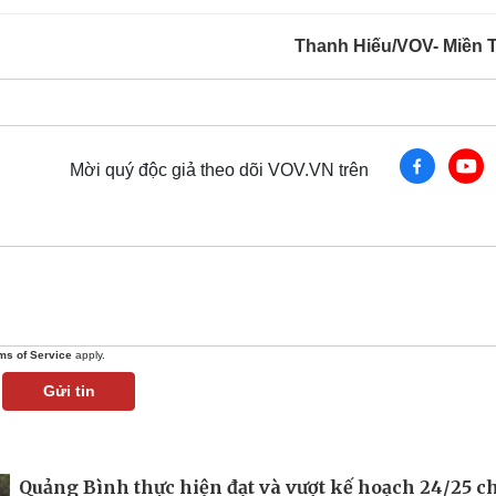
Thanh Hiếu/VOV- Miền 
Mời quý độc giả theo dõi VOV.VN trên
ms of Service
apply.
Gửi tin
Quảng Bình thực hiện đạt và vượt kế hoạch 24/25 ch