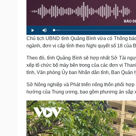
Tin nóng
Việt Nam
Tư vấn luật
Phân tích
L
P
M
Sức khỏe
Đời sống
o
l
u
a
Chủ tịch UBND tỉnh Quảng Bình vừa có Thông báo
a
t
Dinh dưỡng - món ngon
Nhà đẹp
d
y
e
e
ngành, đơn vị cấp tỉnh theo Nghị quyết số 18 củ
d
Cây thuốc
Blog
:
2
Sản phụ khoa
Tình yêu - Gia đình
.
Theo đó, tỉnh Quảng Bình sẽ hợp nhất Sở Tài ngu
7
Nhi khoa
6
xếp tổ chức bộ máy bên trong của các đơn vị Than
%
Nam khoa
tỉnh, Văn phòng Ủy ban Nhân dân tỉnh, Ban Quản 
Làm đẹp - giảm cân
Phòng mạch online
Sở Nông nghiệp và Phát triển nông thôn phối hợp
Ăn sạch sống khỏe
hướng của Trung ương, bao gồm phương án sắp xếp
Cải chính