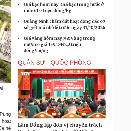
Giá bạc hôm nay: Giá bạc trong nước ở
mức 61,9 triệu đồng/kg
Quảng Ninh chấm dứt hoạt động các cơ
sở giết mổ nhỏ lẻ trước ngày 31/10/2026
Giá vàng hôm nay 7/8: Vàng trong
nước có giá 139,2-142,2 triệu
đồng/lượng
QUÂN SỰ - QUỐC PHÒNG
uả
Trung
, hoạt
Lâm Đồng lập đơn vị chuyên trách
ủa hệ