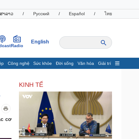
ສາລາວ
/
Русский
/
Español
/
ไทย
English
dcast
Radio
ệp
Công nghệ
Sức khỏe
Đời sống
Văn hóa
Giải trí
inh tế
Thị trường
KINH TẾ
ất động sản
Giá vàng
ị
hởi nghiệp
Tiêu dùng
Tỷ giá
Chứng khoán
Giá cà phê
ác cơ
oanh nghiệp
Công nghệ
hông tin doanh nghiệp
Sành điệu