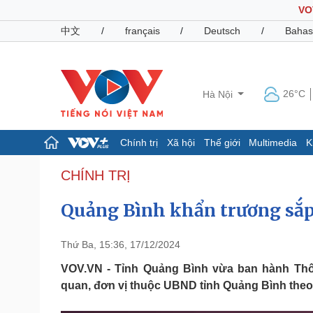
VO
中文
/
français
/
Deutsch
/
Bahas
26°C
Hà Nội
Chính trị
Xã hội
Thế giới
Multimedia
K
Chính trị
Xã hội
CHÍNH TRỊ
Đảng
Tin 24h
Quảng Bình khẩn trương sắp 
Tổ chức nhân sự
Dự báo thời tiết
Quốc hội
Giáo dục
Nhận diện sự thật
Dấu ấn VOV
Thứ Ba, 15:36, 17/12/2024
Việc làm
Biển đảo
VOV.VN - Tỉnh Quảng Bình vừa ban hành Thô
quan, đơn vị thuộc UBND tỉnh Quảng Bình the
Pháp luật
Quân sự - Quốc phòng
Vụ án
Vũ khí