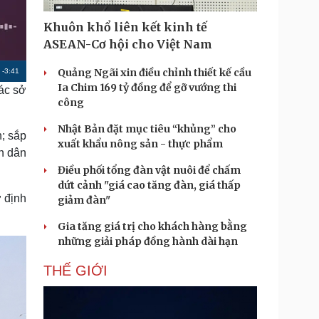
Doanh nghiệp 24h
Tin Công nghệ
Doanh nhân
Trải nghiệm
Khuôn khổ liên kết kinh tế
ì cộng đồng
Chuyển đổi số
ASEAN-Cơ hội cho Việt Nam
Quảng Ngãi xin điều chỉnh thiết kế cầu
R
-
3:41
u lịch
Podcast
Ia Chim 169 tỷ đồng để gỡ vướng thi
ác sở
e
Tư vấn
Câu chuyện thời sự
công
Săn Tour
Đọc truyện đêm khuya
m
heck-in
Cửa sổ tình yêu
Nhật Bản đặt mục tiêu “khủng” cho
; sắp
a
Kể chuyện cho bé
xuất khẩu nông sản - thực phẩm
n dân
Hạt giống tâm hồn
i
Điều phối tổng đàn vật nuôi để chấm
n
dứt cảnh "giá cao tăng đàn, giá thấp
 định
giảm đàn"
i
n
Gia tăng giá trị cho khách hàng bằng
những giải pháp đồng hành dài hạn
g
T
THẾ GIỚI
i
m