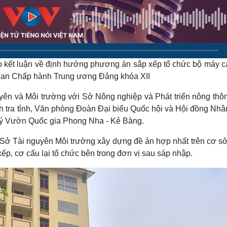
Lịch thi đấu bóng đá
Xe máy
Thế giới thể thao
Tư vấn
eSports
V
Hậu trường
Văn hóa
Giải trí
D
 kết luận về định hướng phương án sắp xếp tổ chức bộ máy c
Sân khấu - Điện ảnh
Nghệ sĩ
a Ban Chấp hành Trung ương Đảng khóa XII
Văn học
Thời trang
Âm nhạc
Sao Việt
c
yên và Môi trường với Sở Nông nghiệp và Phát triển nông thôn
Di sản
h tra tỉnh, Văn phòng Đoàn Đại biểu Quốc hội và Hội đồng Nhâ
lý Vườn Quốc gia Phong Nha - Kẻ Bàng.
 Sở Tài nguyên Môi trường xây dựng đề án hợp nhất trên cơ sở
, cơ cấu lại tổ chức bên trong đơn vị sau sáp nhập.