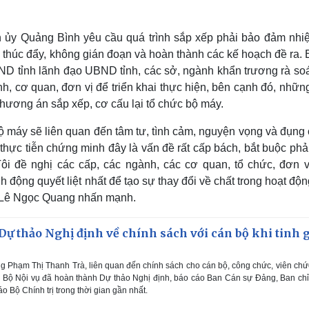
nh ủy Quảng Bình yêu cầu quá trình sắp xếp phải bảo đảm nhi
 thúc đẩy, không gián đoạn và hoàn thành các kế hoạch đề ra. 
D tỉnh lãnh đạo UBND tỉnh, các sở, ngành khẩn trương rà soá
h, cơ quan, đơn vị để triển khai thực hiện, bên cạnh đó, nhữ
phương án sắp xếp, cơ cấu lại tổ chức bộ máy.
n bộ máy sẽ liên quan đến tâm tư, tình cảm, nguyện vọng và đụn
, thực tiễn chứng minh đây là vấn đề rất cấp bách, bắt buộc phả
i đề nghị các cấp, các ngành, các cơ quan, tổ chức, đơn vị
h động quyết liệt nhất để tạo sự thay đổi về chất trong hoạt độ
nh Lê Ngọc Quang nhấn mạnh.
ự thảo Nghị định về chính sách với cán bộ khi tinh 
 Phạm Thị Thanh Trà, liên quan đến chính sách cho cán bộ, công chức, viên chứ
, Bộ Nội vụ đã hoàn thành Dự thảo Nghị định, báo cáo Ban Cán sự Đảng, Ban ch
 Bộ Chính trị trong thời gian gần nhất.