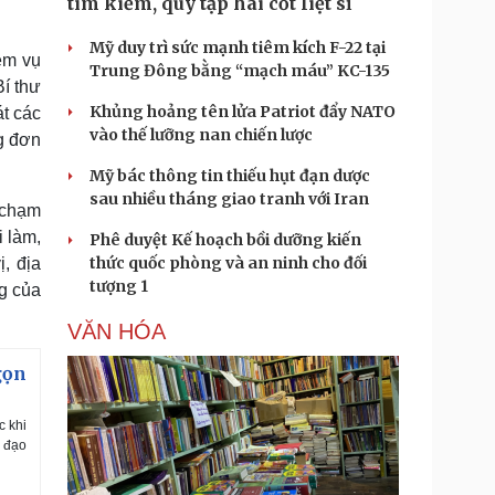
tìm kiếm, quy tập hài cốt liệt sĩ
Mỹ duy trì sức mạnh tiêm kích F-22 tại
ệm vụ
Trung Đông bằng “mạch máu” KC-135
Bí thư
Khủng hoảng tên lửa Patriot đẩy NATO
t các
vào thế lưỡng nan chiến lược
ng đơn
Mỹ bác thông tin thiếu hụt đạn dược
sau nhiều tháng giao tranh với Iran
g chạm
i làm,
Phê duyệt Kế hoạch bồi dưỡng kiến
thức quốc phòng và an ninh cho đối
, địa
tượng 1
ng của
VĂN HÓA
gọn
c khi
ỉ đạo