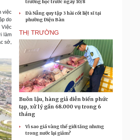
trường học trước ngày 10/8
 việc
Đà Nẵng quy tập 3 hài cốt liệt sĩ tại
phường Điện Bàn
ập do
 Việc
THỊ TRƯỜNG
i làm
c sở,
Buôn lậu, hàng giả diễn biến phức
tạp, xử lý gần 68.000 vụ trong 6
tháng
Vì sao giá vàng thế giới tăng nhưng
trong nước lại giảm?