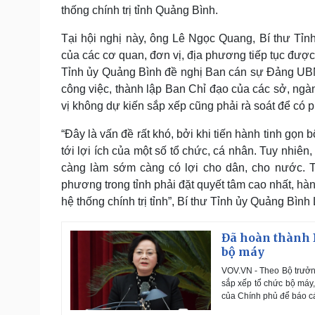
thống chính trị tỉnh Quảng Bình.
Tại hội nghị này, ông Lê Ngọc Quang, Bí thư Tỉ
của các cơ quan, đơn vị, địa phương tiếp tục được
Tỉnh ủy Quảng Bình đề nghị Ban cán sự Đảng UBN
công việc, thành lập Ban Chỉ đạo của các sở, ngàn
vị không dự kiến sắp xếp cũng phải rà soát để có 
“Đây là vấn đề rất khó, bởi khi tiến hành tinh gọ
tới lợi ích của một số tổ chức, cá nhân. Tuy nhiên
càng làm sớm càng có lợi cho dân, cho nước. Tô
phương trong tỉnh phải đặt quyết tâm cao nhất, hàn
hệ thống chính trị tỉnh”, Bí thư Tỉnh ủy Quảng Bì
Đã hoàn thành D
bộ máy
VOV.VN - Theo Bộ trưởng
sắp xếp tổ chức bộ máy
của Chính phủ để báo cáo