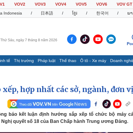
V1
VOV2
VOV3
VOV4
VOV5
VOV6
VOV GT
a Indonesia
/
日本語
/
ខ្មែរ
/
한국어
/
ພາ
Thứ Sáu, ngày 7 tháng 8 năm 2026
Po
inh tế
Thị trường
Pháp luật
Thể thao
Ô tô - Xe máy
Doanh nghi
Thế giới
Multimedia
K
Quan sát
Video
B
xếp, hợp nhất các sở, ngành, đơn v
Cuộc sống đó đây
Ảnh
K
Hồ sơ
E-Magazine
Infographic
ng báo kết luận định hướng sắp xếp tổ chức bộ máy c
o Nghị quyết số 18 của Ban Chấp hành Trung ương Đảng.
Thể thao
Ô tô - Xe máy
D
Bóng đá
Ô tô
T