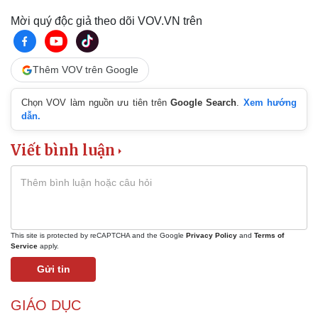
Mời quý độc giả theo dõi VOV.VN trên
Thêm VOV trên Google
Chọn VOV làm nguồn ưu tiên trên
Google Search
.
Xem hướng
dẫn.
Viết bình luận
Doanh nghiệp
Công nghệ
This site is protected by reCAPTCHA and the Google
Privacy Policy
and
Terms of
Service
apply.
Thông tin doanh nghiệp
Sành điệu
Doanh nghiệp 24h
Tin Công nghệ
Gửi tin
Doanh nhân
Trải nghiệm
Vì cộng đồng
Chuyển đổi số
GIÁO DỤC