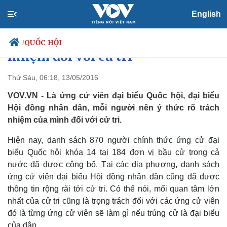
English
Ứng cử viên phải ý thức rõ trách
QUỐC HỘI
/
nhiệm đối với cử tri
Thứ Sáu, 06:18, 13/05/2016
VOV.VN - Là ứng cử viên đại biểu Quốc hội, đại biểu
Chính trị
Xã hội
Hội đồng nhân dân, mỗi người nên ý thức rõ trách
Đảng
Tin 24h
nhiệm của mình đối với cử tri.
Tổ chức nhân sự
Dự báo thời tiết
Quốc hội
Giáo dục
Hiện nay, danh sách 870 người chính thức ứng cử đại
Nhận diện sự thật
Dấu ấn VOV
Việc làm
biểu Quốc hội khóa 14 tại 184 đơn vị bầu cử trong cả
Biển đảo
nước đã được công bố. Tại các địa phương, danh sách
ứng cử viên đại biểu Hội đồng nhân dân cũng đã được
thông tin rộng rãi tới cử tri. Có thể nói, mối quan tâm lớn
nhất của cử tri cũng là trọng trách đối với các ứng cử viên
đó là từng ứng cử viên sẽ làm gì nếu trúng cử là đại biểu
của dân.