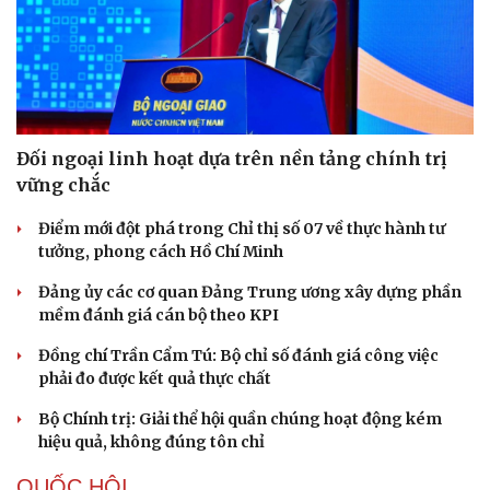
Du lịch
Podcast
Tư vấn
Câu chuyện thời sự
Đối ngoại linh hoạt dựa trên nền tảng chính trị
Săn Tour
Đọc truyện đêm khuya
vững chắc
check-in
Cửa sổ tình yêu
Kể chuyện cho bé
Điểm mới đột phá trong Chỉ thị số 07 về thực hành tư
Hạt giống tâm hồn
tưởng, phong cách Hồ Chí Minh
Đảng ủy các cơ quan Đảng Trung ương xây dựng phần
mềm đánh giá cán bộ theo KPI
Đồng chí Trần Cẩm Tú: Bộ chỉ số đánh giá công việc
phải đo được kết quả thực chất
Bộ Chính trị: Giải thể hội quần chúng hoạt động kém
hiệu quả, không đúng tôn chỉ
QUỐC HỘI