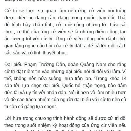
Cử tri sẽ thực sự quan tâm nếu ứng cử viên nói trúng
được điều họ đang cần, đang mong muốn thay đổi. Thái
độ trình bày chân tình, cởi mở cùng những lời hứa sát
thực, cụ thể của ứng cử viên sẽ là những điểm cộng, tạo
ấn tượng tốt với cử tri. Ứng cử viên cũng nên dành thời
gian lắng nghe câu hỏi của cử tri đặt ra để trả lời một cách
sắc sảo và có tính thuyết phục.
Đại biểu Phạm Trường Dân, đoàn Quảng Nam cho rằng
cử tri đặt niềm tin vào những đại biểu nói đi đôi với làm. Vì
thế, không nên hứa suông, hứa tràn lan. “Trong khóa 14
sắp tới, lựa chọn đại biểu Quốc hội thận trọng, bảo đảm
đức tài và uy tín với nhân dân. Nói ít hơn và làm nhiều hơn
và đề cao trách nhiệm của người đại biểu với cử tri nên cử
tri cần cố gắng lựa chọn”.
Pháp luật
Quân sự - Quốc phòng
Lời hứa trong chương trình hành động sẽ được cử tri dõi
Vụ án
Vũ khí
theo trong suốt nhiệm kỳ hoạt động của ứng cử viên nếu
Tin nóng
Việt Nam