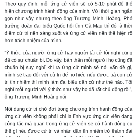
Quan sát
Video
Theo quy định, mỗi ứng cử viên sẽ có 5-10 phút để thể
Cuộc sống đó đây
Ảnh
hiện chương trình hành động của mình. Với thời gian ngắn
Hồ sơ
E-Magazine
gọn như vậy nhưng theo ông Trương Minh Hoàng, Phó
Infographic
trưởng đoàn đại biểu Quốc hội tỉnh Cà Mau thì đó là thời
điểm cử tri nên sáng suốt và ứng cử viên nên thể hiện rõ
hơn trách nhiệm của mình.
“Ý thức của người ứng cử hay người tái cử tôi nghĩ cũng
đã có sự chuẩn bị. Do vậy, bản thân mỗi người họ cũng đã
chuẩn bị suy nghĩ khi ra ứng cử mình sẽ nói vấn đề gì,
mình sẽ trao đổi với cử tri để họ hiểu nếu được bà con cử
tri tín nhiệm thì mình làm đại biểu dân cử như thế nào. Tôi
nghĩ mỗi người với ý thức như vậy họ đã rất chủ động rồi”,
ông Trương Minh Hoàng nói.
Nội dung cử tri chờ đợi trong chương trình hành động của
ứng cử viên không phải chỉ là lĩnh vực ứng cử viên đang
công tác mà quan trọng ứng cử viên sẽ có hành động cụ
thể gì nếu được cử tri và nhân dân tín nhiệm trở thành đại