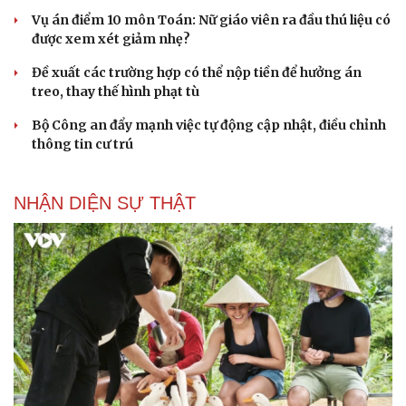
Vụ án điểm 10 môn Toán: Nữ giáo viên ra đầu thú liệu có
được xem xét giảm nhẹ?
Đề xuất các trường hợp có thể nộp tiền để hưởng án
treo, thay thế hình phạt tù
Bộ Công an đẩy mạnh việc tự động cập nhật, điều chỉnh
thông tin cư trú
NHẬN DIỆN SỰ THẬT
Văn hóa
Giải trí
Sân khấu - Điện ảnh
Nghệ sĩ
Văn học
Thời trang
Âm nhạc
Sao Việt
Di sản