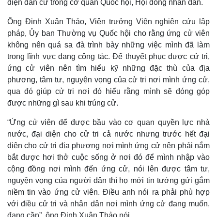
diện dân cử trong cơ quan Quốc hội, Hội đồng nhân dân.
Ông Đinh Xuân Thảo, Viện trưởng Viện nghiên cứu lập
pháp, Ủy ban Thường vụ Quốc hội cho rằng ứng cử viên
không nên quá sa đà trình bày những việc mình đã làm
trong lĩnh vực đang công tác. Để thuyết phục được cử tri,
ứng cử viên nên tìm hiểu kỹ những đặc thù của địa
phương, tâm tư, nguyện vọng của cử tri nơi mình ứng cử,
Kinh tế
Thị trường
qua đó giúp cử tri nơi đó hiểu rằng mình sẽ đóng góp
Bất động sản
Giá vàng
được những gì sau khi trúng cử.
Khởi nghiệp
Tiêu dùng
Tỷ giá
“Ứng cử viên để được bầu vào cơ quan quyền lực nhà
Chứng khoán
nước, đại diện cho cử tri cả nước nhưng trước hết đại
Giá cà phê
diện cho cử tri địa phương nơi mình ứng cử nên phải nắm
bắt được hơi thở cuộc sống ở nơi đó để mình nhập vào
cộng đồng nơi mình đến ứng cử, nói lên được tâm tư,
nguyện vọng của người dân thì họ mới tin tưởng gửi gắm
niềm tin vào ứng cử viên. Điều anh nói ra phải phù hợp
với điều cử tri và nhân dân nơi mình ứng cử đang muốn,
đang cần”, ông Đinh Xuân Thảo nói.