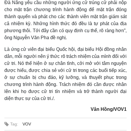
Đà Nẵng yêu cầu những người ứng cử trúng cử phải nộp
cho mặt trận chương trình hành động để mặt trận đóng
thành quyển và phát cho các thành viên mặt trận giám sát
cả nhiệm kỳ. Những hình thức đó đều là tự phát của địa
phương thôi. Tới đây cần có quy định cụ thể, rõ ràng hơn”,
Thể thao
Ô tô - Xe máy
ông Nguyễn Văn Pha đề nghị.
Bóng đá
Ô tô
Lịch thi đấu bóng đá
Xe máy
Là ứng cử viên đại biểu Quốc hội, đại biểu Hội đồng nhân
Thế giới thể thao
Tư vấn
dân, mỗi người nên ý thức rõ trách nhiệm của mình đối với
eSports
cử tri. Nó thể hiện ở sự chân tình, cởi mở với tâm nguyện
Hậu trường
được hiểu, được chia sẻ với cử tri trong các buổi tiếp xúc,
ở sự chuẩn bị chu đáo, kỹ lưỡng, và thuyết phục trong
chương trình hành động. Trách nhiệm đó cần được nhân
lên khi họ được cử tri tín nhiệm và trở thành người đại
diện thực sự của cử tri./.
Vân Hồng/VOV1
Tag:
VOV