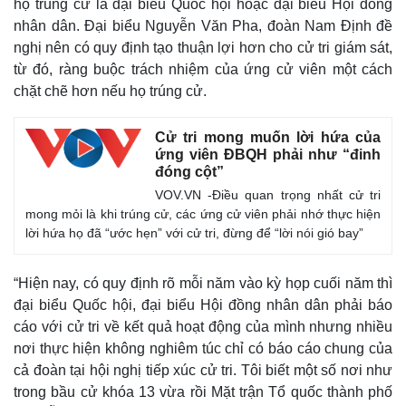
họ trúng cử là đại biểu Quốc hội hoặc đại biểu Hội đồng
Tư vấn luật
Phân tích
nhân dân. Đại biểu Nguyễn Văn Pha, đoàn Nam Định đề
nghị nên có quy định tạo thuận lợi hơn cho cử tri giám sát,
từ đó, ràng buộc trách nhiệm của ứng cử viên một cách
chặt chẽ hơn nếu họ trúng cử.
Cử tri mong muốn lời hứa của
ứng viên ĐBQH phải như “đinh
đóng cột”
VOV.VN -Điều quan trọng nhất cử tri
mong mỏi là khi trúng cử, các ứng cử viên phải nhớ thực hiện
lời hứa họ đã “ước hẹn” với cử tri, đừng để “lời nói gió bay”
“Hiện nay, có quy định rõ mỗi năm vào kỳ họp cuối năm thì
đại biểu Quốc hội, đại biểu Hội đồng nhân dân phải báo
cáo với cử tri về kết quả hoạt động của mình nhưng nhiều
nơi thực hiện không nghiêm túc chỉ có báo cáo chung của
cả đoàn tại hội nghị tiếp xúc cử tri. Tôi biết một số nơi như
trong bầu cử khóa 13 vừa rồi Mặt trận Tổ quốc thành phố