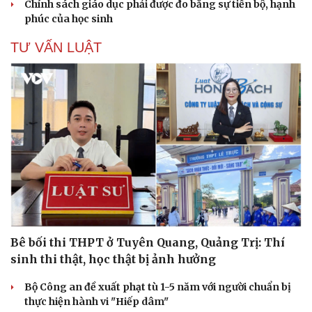
Chính sách giáo dục phải được đo bằng sự tiến bộ, hạnh
phúc của học sinh
TƯ VẤN LUẬT
Sức khỏe
Đời sống
Dinh dưỡng - món ngon
Nhà đẹp
Cây thuốc
Blog
Sản phụ khoa
Tình yêu - Gia đình
Nhi khoa
Nam khoa
Làm đẹp - giảm cân
Phòng mạch online
Ăn sạch sống khỏe
Bê bối thi THPT ở Tuyên Quang, Quảng Trị: Thí
sinh thi thật, học thật bị ảnh hưởng
Bộ Công an đề xuất phạt tù 1-5 năm với người chuẩn bị
thực hiện hành vi "Hiếp dâm"