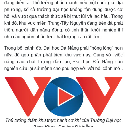
đang diễn ra, Thủ tướng nhấn mạnh, nếu một quốc gia, địa
phương, kể cả trường đại học không tận dụng được cơ
hội và vượt qua thách thức sẽ bị thụt lùi và lạc hậu. Trong
khi đó, khu vực miền Trung-Tây Nguyên đang trên đà phát
triển, người dân năng động, có tinh thần khởi nghiệp thì
nhu cầu nguồn nhân lực chất lượng cao rất lớn.
Trong bối cảnh đó, Đại học Đà Nẵng phải
“nóng lòng” hơn
Thế giới
Multimedia
nữa để góp phần phát triển khu vực này. Cùng với việc
Quan sát
Video
nâng cao chất lượng đào tạo, Đại học Đà Nẵng cần
Cuộc sống đó đây
Ảnh
nghiên cứu lại sứ mệnh cho phù hợp với với bối cảnh mới.
Hồ sơ
E-Magazine
Infographic
Thủ tướng thăm khu thực hành cơ khí của Trường Đại học