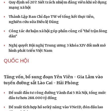
điệu xuyên tạc
Thủ đoạn xuyên tạc mới trên không gian mạng thời AI
Tự cảnh giác trước tâm lý đám đông khi dùng mạng xã
hội
Khi mạng xã hội thành nơi phán xử
NHẬN DIỆN SỰ THẬT
Thành tựu nhân quyền ở Việt Nam: Sự thật được
chứng minh qua những số liệu cụ thể
Thực tiễn vận hành chính quyền ba cấp bác bỏ mọi luận
điệu xuyên tạc
Thủ đoạn xuyên tạc mới trên không gian mạng thời AI
Tự cảnh giác trước tâm lý đám đông khi dùng mạng xã
hội