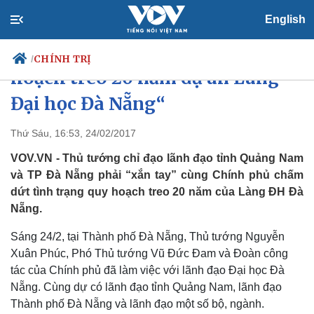
English
Thủ tướng: “Chấm dứt quy
CHÍNH TRỊ
/
hoạch treo 20 năm dự án Làng
Đại học Đà Nẵng“
Chính trị
Xã hội
Thứ Sáu, 16:53, 24/02/2017
Đảng
Tin 24h
VOV.VN - Thủ tướng chỉ đạo lãnh đạo tỉnh Quảng Nam
Tổ chức nhân sự
Dự báo thời tiết
và TP Đà Nẵng phải “xắn tay” cùng Chính phủ chấm
Quốc hội
Giáo dục
dứt tình trạng quy hoạch treo 20 năm của Làng ĐH Đà
Nhận diện sự thật
Dấu ấn VOV
Nẵng.
Việc làm
Biển đảo
Sáng 24/2, tại Thành phố Đà Nẵng, Thủ tướng Nguyễn
Xuân Phúc, Phó Thủ tướng Vũ Đức Đam và Đoàn công
tác của Chính phủ đã làm việc với lãnh đạo Đại học Đà
Nẵng.
Cùng dự có lãnh đạo tỉnh Quảng Nam, lãnh đạo
Thành phố Đà Nẵng và lãnh đạo một số bộ, ngành.