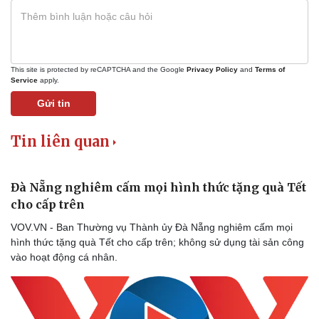
Thể thao
Ô tô - Xe máy
Bóng đá
Ô tô
Lịch thi đấu bóng đá
Xe máy
This site is protected by reCAPTCHA and the Google
Privacy Policy
and
Terms of
Thế giới thể thao
Tư vấn
Service
apply.
eSports
Hậu trường
Gửi tin
Tin liên quan
Đà Nẵng nghiêm cấm mọi hình thức tặng quà Tết
cho cấp trên
VOV.VN - Ban Thường vụ Thành ủy Đà Nẵng nghiêm cấm mọi
hình thức tặng quà Tết cho cấp trên; không sử dụng tài sản công
vào hoạt động cá nhân.