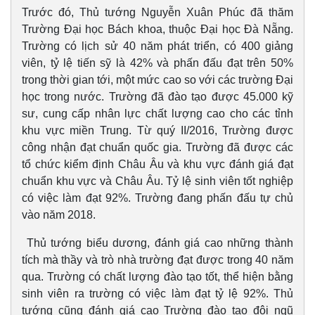
Trước đó, Thủ tướng Nguyễn Xuân Phúc đã thăm
Trường Đại học Bách khoa, thuộc Đại học Đà Nẵng.
Trường có lịch sử 40 năm phát triển, có 400 giảng
viên, tỷ lệ tiến sỹ là 42% và phấn đấu đạt trên 50%
Pháp luật
Quân sự - Quốc phòng
trong thời gian tới, một mức cao so với các trường Đại
Vụ án
Vũ khí
học trong nước. Trường đã đào tạo được 45.000 kỹ
Tin nóng
Việt Nam
sư, cung cấp nhân lực chất lượng cao cho các tỉnh
Tư vấn luật
Phân tích
khu vực miền Trung. Từ quý II/2016, Trường được
công nhận đạt chuẩn quốc gia. Trường đã được các
tổ chức kiểm định Châu Âu và khu vực đánh giá đạt
chuẩn khu vực và Châu Âu. Tỷ lệ sinh viên tốt nghiệp
có việc làm đạt 92%. Trường đang phấn đấu tự chủ
vào năm 2018.
Thủ tướng biểu dương, đánh giá cao những thành
tích mà thầy và trò nhà trường đạt được trong 40 năm
qua. Trường có chất lượng đào tạo tốt, thể hiện bằng
sinh viên ra trường có việc làm đạt tỷ lệ 92%. Thủ
tướng cũng đánh giá cao Trường đào tạo đội ngũ