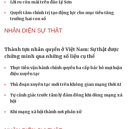
dự án
QUỐC HỘI
Tăng vốn, bổ sung đoạn Yên Viên - Gia Lâm vào
tuyến đường sắt Lào Cai - Hải Phòng
Đề xuất đầu tư công đường Vành đai 5 Hà Nội, tổng mức
đầu tư hơn 288.000 tỷ đồng
Đề xuất tích hợp hồ sơ kỹ năng vào VNeID, đón đầu lao
động chất lượng cao
Phải khắc phục triệt để tình trạng xuất bản phẩm xúc
phạm, bịa đặt về lãnh tụ
Cải chính
ĐBQH đề nghị bịt "lỗ hổng" quản lý lao động bị trục xuất
khỏi nước ngoài
PODCAST