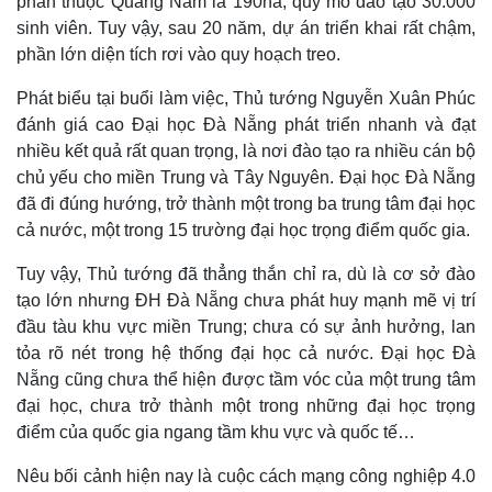
phần thuộc Quảng Nam là 190ha, quy mô đào tạo 30.000
sinh viên. Tuy vậy, sau 20 năm, dự án triển khai rất chậm,
phần lớn diện tích rơi vào quy hoạch treo.
Phát biểu tại buổi làm việc, Thủ tướng Nguyễn Xuân Phúc
đánh giá cao Đại học Đà Nẵng phát triển nhanh và đạt
nhiều kết quả rất quan trọng, là nơi đào tạo ra nhiều cán bộ
chủ yếu cho miền Trung và Tây Nguyên. Đại học Đà Nẵng
đã đi đúng hướng, trở thành một trong ba trung tâm đại học
cả nước, một trong 15 trường đại học trọng điểm quốc gia.
Tuy vậy, Thủ tướng đã thẳng thắn chỉ ra, dù là cơ sở đào
tạo lớn nhưng ĐH Đà Nẵng chưa phát huy mạnh mẽ vị trí
đầu tàu khu vực miền Trung; chưa có sự ảnh hưởng, lan
tỏa rõ nét trong hệ thống đại học cả nước. Đại học Đà
Nẵng cũng chưa thể hiện được tầm vóc của một trung tâm
đại học, chưa trở thành một trong những đại học trọng
điểm của quốc gia ngang tầm khu vực và quốc tế…
Nêu bối cảnh hiện nay là cuộc cách mạng công nghiệp 4.0