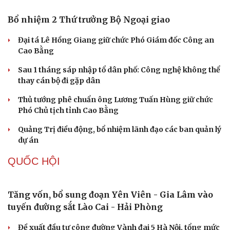
check-in
Cửa sổ tình yêu
Kể chuyện cho bé
Một việc nhiều gia đình bỏ quên có thể khiến điện mặt
Hạt giống tâm hồn
trời giảm tới 40% hiệu suất
Trung Quốc tăng tốc tự chủ chip tiên tiến với kế hoạch
đầy tham vọng
Phú Thọ ký hợp tác với nhiều bộ, ngành trong thực hiện
Nghị quyết 57
Công nghệ chiến lược: Mục tiêu làm chủ ít nhất 10 công
nghệ lõi đến 2030
PHÁP LUẬT
Lật tẩy hành vi xâm phạm bản quyền của Vũ Phi
Điệp – “ông trùm” Việt KTV
Truy tố tài xế xe tải vụ nữ sinh tử vong ở Vĩnh Long
Bùng nổ trí tuệ nhân tạo (AI) và những thách thức mới