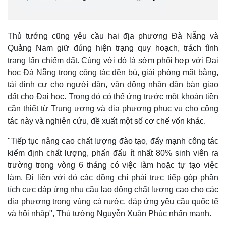
Thủ tướng cũng yêu cầu hai địa phương Đà Nẵng và
Quảng Nam giữ đúng hiện trạng quy hoạch, trách tình
trạng lấn chiếm đất. Cùng với đó là sớm phối hợp với Đại
Kinh tế
Thị trường
học Đà Nẵng trong công tác đền bù, giải phóng mặt bằng,
Bất động sản
Giá vàng
tái định cư cho người dân, vận động nhân dân bàn giao
Khởi nghiệp
Tiêu dùng
đất cho Đại học. Trong đó có thể ứng trước một khoản tiền
Tỷ giá
cần thiết từ Trung ương và địa phương phục vụ cho công
Chứng khoán
tác này và nghiên cứu, đề xuất một số cơ chế vốn khác.
Giá cà phê
"Tiếp tục nâng cao chất lượng đào tạo, đẩy mạnh công tác
kiểm định chất lượng, phấn đấu ít nhất 80% sinh viên ra
trường trong vòng 6 tháng có việc làm hoặc tự tạo việc
làm. Đi liền với đó các đồng chí phải trực tiếp góp phần
tích cực đáp ứng nhu cầu lao động chất lượng cao cho các
địa phương trong vùng cả nước, đáp ứng yêu cầu quốc tế
và hội nhập", Thủ tướng Nguyễn Xuân Phúc nhấn mạnh.