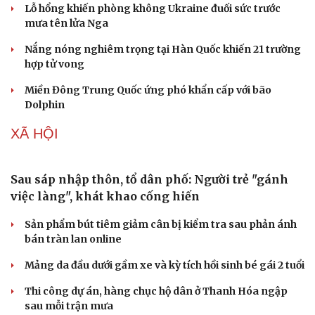
Cây thuốc
Blog
Lỗ hổng khiến phòng không Ukraine đuối sức trước
Sản phụ khoa
Tình yêu - Gia đình
mưa tên lửa Nga
Nhi khoa
Nam khoa
Nắng nóng nghiêm trọng tại Hàn Quốc khiến 21 trường
Làm đẹp - giảm cân
hợp tử vong
Phòng mạch online
Miền Đông Trung Quốc ứng phó khẩn cấp với bão
Ăn sạch sống khỏe
Dolphin
XÃ HỘI