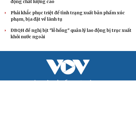
Khi mạng xã hội thành nơi phán xử
XÂY DỰNG, CHỈNH ĐỐN ĐẢNG
Bộ Chính trị: Giải thể hội quần chúng hoạt động
kém hiệu quả, không đúng tôn chỉ
Quy định số 207: Siết trách nhiệm đảng viên khi sử dụng
mạng xã hội
Thành Lập Ban Chỉ đạo TW về tổng kết thực tiễn,
nghiên cứu sửa Điều lệ Đảng
Công tác dư luận xã hội góp phần củng cố "thế trận lòng
dân"
Nghị quyết Hội nghị Trung ương 3 khóa XIV đổi mới mô
hình phát triển Việt Nam
QUỐC HỘI