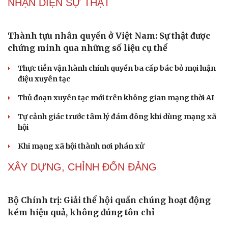
Vì một phút buông thả sau hơi men, tôi bàng
hoàng phát hiện mắc bệnh tình dục
Ranh giới mong manh giữa hài hước và phản cảm
“Đô thị xanh - từ yêu cầu thích ứng đến động lực phát
triển”
Lời ru còn mãi trên đảo Lý Sơn
Quyết tâm chính trị tạo động lực cho mục tiêu tăng
trưởng hai con số
NHẬN DIỆN SỰ THẬT
Thành tựu nhân quyền ở Việt Nam: Sự thật được
chứng minh qua những số liệu cụ thể
Thực tiễn vận hành chính quyền ba cấp bác bỏ mọi luận