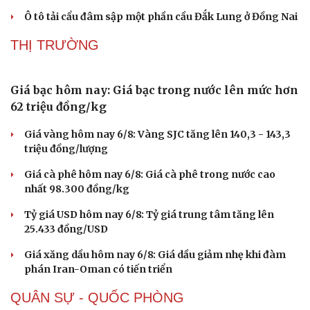
Sau sáp nhập thôn, tổ dân phố: Người trẻ "gánh
việc làng", khát khao cống hiến
Sản phẩm bút tiêm giảm cân bị kiểm tra sau phản ánh
bán tràn lan online
Mảng da đầu dưới gầm xe và kỳ tích hồi sinh bé gái 2 tuổi
Thi công dự án, hàng chục hộ dân ở Thanh Hóa ngập
sau mỗi trận mưa
Ô tô tải cẩu đâm sập một phần cầu Đắk Lung ở Đồng Nai
THỊ TRƯỜNG