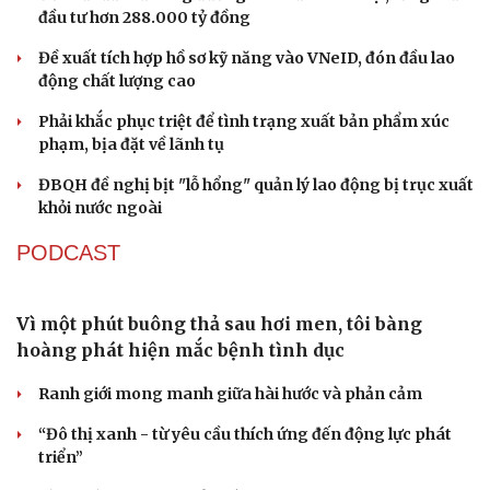
với an ninh quốc gia
Nóng 24h: Khởi tố nữ ca sĩ và giám đốc hợp tác với BH
Media
Đối tượng điều hành tổ chức phản động núp bóng tôn
giáo lĩnh án 7 năm 6 tháng tù
TỔ CHỨC NHÂN SỰ
Bổ nhiệm 2 Thứ trưởng Bộ Ngoại giao
Đại tá Lê Hồng Giang giữ chức Phó Giám đốc Công an
Cao Bằng
Sau 1 tháng sáp nhập tổ dân phố: Công nghệ không thể
thay cán bộ đi gặp dân
Thủ tướng phê chuẩn ông Lương Tuấn Hùng giữ chức
Phó Chủ tịch tỉnh Cao Bằng
Quảng Trị điều động, bổ nhiệm lãnh đạo các ban quản lý