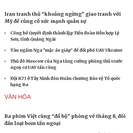
Giá bạc hôm nay: Giá bạc trong nước lên mức hơn
62 triệu đồng/kg
Giá vàng hôm nay 6/8: Vàng SJC tăng lên 140,3 - 143,3
triệu đồng/lượng
Giá cà phê hôm nay 6/8: Giá cà phê trong nước cao
nhất 98.300 đồng/kg
Tỷ giá USD hôm nay 6/8: Tỷ giá trung tâm tăng lên
25.433 đồng/USD
Giá xăng dầu hôm nay 6/8: Giá dầu giảm nhẹ khi đàm
phán Iran-Oman có tiến triển
QUÂN SỰ - QUỐC PHÒNG
Văn hóa
Giải trí