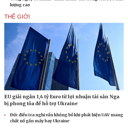
lượng cao
THẾ GIỚI
EU giải ngân 1,4 tỷ Euro từ lợi nhuận tài sản Nga
bị phong tỏa để hỗ trợ Ukraine
Đức điều tra nghi vấn khủng bố khi phát hiện UAV mang
Sức khỏe
Đời sống
chất nổ gần máy bay Ukraine
Dinh dưỡng - món ngon
Nhà đẹp