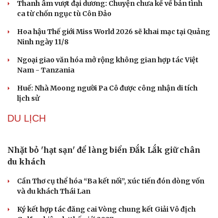
Sân khấu - Điện ảnh
Nghệ sĩ
Văn học
Thời trang
Âm nhạc
Sao Việt
Di sản
Iran tranh thủ “khoảng ngừng” giao tranh với
Mỹ để củng cố sức mạnh quân sự
Công bố Quyết định thành lập Tiểu đoàn Hỗn hợp Lý
Sơn, tỉnh Quảng Ngãi
Tàu ngầm Nga "mặc áo giáp” để đối phó UAV Ukraine
Thủ đô Moscow của Nga tăng cường phòng thủ trước
nguy cơ UAV tấn công