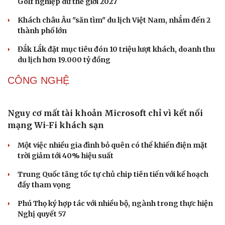
Đội K73 ở Tây Ninh đón Huân chương Bảo vệ Tổ quốc
hạng Ba
VĂN HÓA
Ba phim Việt cùng “đổ bộ” phòng vé tháng 8, đối
đầu loạt bom tấn ngoại
Thanh âm vượt đại dương: Chuyện chưa kể về bản tình
ca từ chốn ngục tù Côn Đảo
Hoa hậu Thế giới Miss World 2026 sẽ khai mạc tại Quảng
Ninh ngày 11/8
Ngoại giao văn hóa mở rộng không gian hợp tác Việt
Nam - Tanzania
Huế: Nhà Moong người Pa Cô được công nhận di tích
lịch sử
DU LỊCH