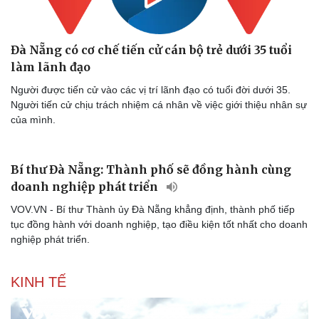
Doanh nghiệp
Công nghệ
Thông tin doanh nghiệp
Sành điệu
Doanh nghiệp 24h
Tin Công nghệ
Đà Nẵng có cơ chế tiến cử cán bộ trẻ dưới 35 tuổi
Doanh nhân
Trải nghiệm
làm lãnh đạo
Vì cộng đồng
Chuyển đổi số
Người được tiến cử vào các vị trí lãnh đạo có tuổi đời dưới 35.
Người tiến cử chịu trách nhiệm cá nhân về việc giới thiệu nhân sự
của mình.
Bí thư Đà Nẵng: Thành phố sẽ đồng hành cùng
doanh nghiệp phát triển
VOV.VN - Bí thư Thành ủy Đà Nẵng khẳng định, thành phố tiếp
tục đồng hành với doanh nghiệp, tạo điều kiện tốt nhất cho doanh
nghiệp phát triển.
KINH TẾ