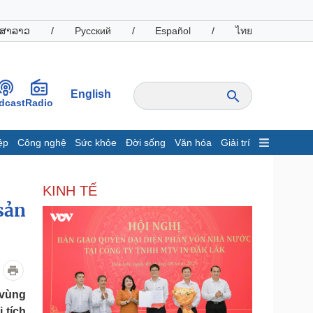
ສາລາວ
/
Русский
/
Español
/
ไทย
English
dcast
Radio
ệp
Công nghệ
Sức khỏe
Đời sống
Văn hóa
Giải trí
inh tế
Thị trường
KINH TẾ
ất động sản
Giá vàng
sản
hởi nghiệp
Tiêu dùng
Tỷ giá
Chứng khoán
Giá cà phê
oanh nghiệp
Công nghệ
 vùng
hông tin doanh nghiệp
Sành điệu
 tích