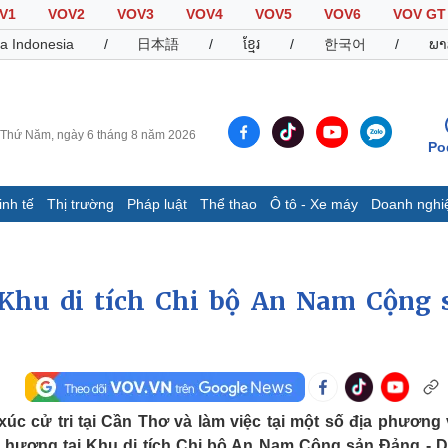
V1
VOV2
VOV3
VOV4
VOV5
VOV6
VOV GT
a Indonesia
/
日本語
/
ខ្មែរ
/
한국어
/
ພາ
Thứ Năm, ngày 6 tháng 8 năm 2026
Po
inh tế
Thị trường
Pháp luật
Thể thao
Ô tô - Xe máy
Doanh nghi
Thế giới
Multimedia
K
Quan sát
Video
B
Khu di tích Chi bộ An Nam Cộng 
Cuộc sống đó đây
Ảnh
K
Hồ sơ
E-Magazine
Infographic
Thể thao
Ô tô - Xe máy
D
xúc cử tri tại Cần Thơ và làm việc tại một số địa phương
Bóng đá
Ô tô
T
ương tại Khu di tích Chi bộ An Nam Cộng sản Đảng - Di