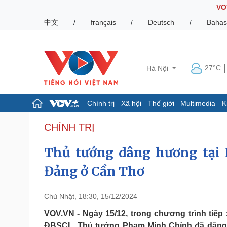
VO
中文
/
français
/
Deutsch
/
Bahas
27°C
Hà Nội
Chính trị
Xã hội
Thế giới
Multimedia
K
Chính trị
Xã hội
CHÍNH TRỊ
Đảng
Tin 24h
Thủ tướng dâng hương tại 
Tổ chức nhân sự
Dự báo thời tiết
Quốc hội
Giáo dục
Đảng ở Cần Thơ
Nhận diện sự thật
Dấu ấn VOV
Việc làm
Biển đảo
Chủ Nhật, 18:30, 15/12/2024
Pháp luật
Quân sự - Quốc phòng
VOV.VN - Ngày 15/12, trong chương trình tiếp 
Vụ án
Vũ khí
ĐBSCL, Thủ tướng Phạm Minh Chính đã dâng h