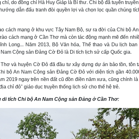
, do đồng chí Hà Huy Giáp là Bí thư. Chi bộ đã tuyên truyền,
ướng dẫn đấu tranh đòi quyền lợi và chọn lọc quần chúng tíc
g trào cách mạng ở khu vực Tây Nam Bộ, sự ra đời của Chi bộ A
trào cách mạng ở Cần Thơ mà còn tác động mạnh mẽ đến nhiề
nh Long... Năm 2013, Bộ Văn hóa, Thể thao và Du lịch ban
 Nam Cộng sản Đảng Cờ Đỏ là Di tích lịch sử cấp Quốc gia.
ần Thơ và huyện Cờ Đỏ đã đầu tư xây dựng dự án bảo tồn, tôn 
lập Chi bộ An Nam Cộng sản Đảng Cờ Đỏ với diện tích gần 40.00
m 2019 ngay trên nền đất cũ đồn điền năm xưa, cũng chính là 
̉ đỏ" giáo dục truyền thống lịch sử cho thế hệ trẻ.
 di tích Chi bộ An Nam Cộng sản Đảng ở Cần Thơ: