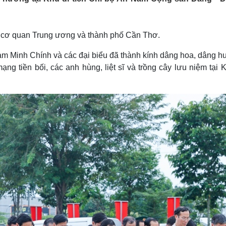
Lịch thi đấu bóng đá
Xe máy
Thế giới thể thao
Tư vấn
eSports
V
, cơ quan Trung ương và thành phố Cần Thơ.
Hậu trường
hạm Minh Chính và các đại biểu đã thành kính dâng hoa, dâng h
Văn hóa
Giải trí
D
 tiền bối, các anh hùng, liệt sĩ và trồng cây lưu niệm tại K
Sân khấu - Điện ảnh
Nghệ sĩ
Văn học
Thời trang
Âm nhạc
Sao Việt
c
Di sản