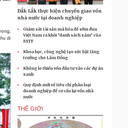
Doanh nghiệp 24h
Tin Công nghệ
Doanh nhân
Trải nghiệm
Đắk Lắk thực hiện chuyển giao vốn
ì cộng đồng
Chuyển đổi số
nhà nước tại doanh nghiệp
Giám sát tài sản mã hóa để sớm đưa
ương,
u lịch
Podcast
Việt Nam ra khỏi "danh sách xám" của
hu di
Tư vấn
Câu chuyện thời sự
FATF
Săn Tour
Đọc truyện đêm khuya
heck-in
Cửa sổ tình yêu
Khoa học, công nghệ tạo sức bật tăng
Kể chuyện cho bé
trưởng cho Lâm Đồng
Hạt giống tâm hồn
Không lo thiếu vốn đầu tư vào các dự án
xanh
Quy định mới về tiêu chí phân loại
doanh nghiệp để cơ cấu lại vốn nhà
nước
THẾ GIỚI