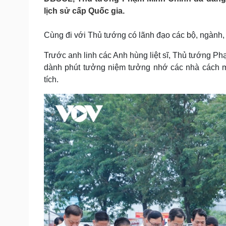
Tin nóng
Việt Nam
lịch sử cấp Quốc gia.
Tư vấn luật
Phân tích
Cùng đi với Thủ tướng có lãnh đạo các bộ, ngành
Sức khỏe
Trước anh linh các Anh hùng liệt sĩ, Thủ tướng P
Đời sống
dành phút tưởng niệm tưởng nhớ các nhà cách mạng
Dinh dưỡng - món ngon
Nhà đẹp
Cây thuốc
Blog
tích.
Sản phụ khoa
Tình yêu - Gia đình
Nhi khoa
Nam khoa
Làm đẹp - giảm cân
Phòng mạch online
Ăn sạch sống khỏe
Cải chính