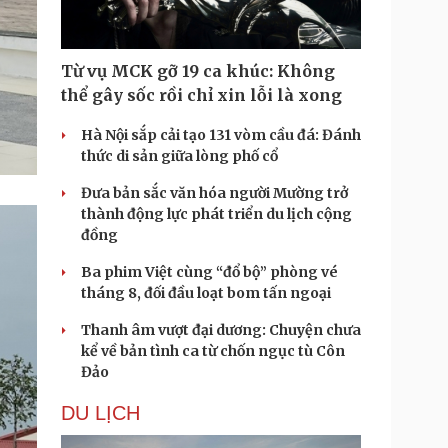
Từ vụ MCK gỡ 19 ca khúc: Không
thể gây sốc rồi chỉ xin lỗi là xong
Hà Nội sắp cải tạo 131 vòm cầu đá: Đánh
thức di sản giữa lòng phố cổ
Đưa bản sắc văn hóa người Mường trở
thành động lực phát triển du lịch cộng
đồng
Ba phim Việt cùng “đổ bộ” phòng vé
tháng 8, đối đầu loạt bom tấn ngoại
Thanh âm vượt đại dương: Chuyện chưa
kể về bản tình ca từ chốn ngục tù Côn
Đảo
DU LỊCH