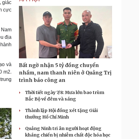
 giác
h cực
n Nam
u địa
 hành
tạo và
Bất ngờ nhận 5 tỷ đồng chuyển
0 m2.
nhầm, nam thanh niên ở Quảng Trị
trung
trình báo công an
Thời tiết ngày 7/8: Mưa lớn bao trùm
Bắc Bộ về đêm và sáng
Thành lập Hội đồng xét tặng Giải
thưởng Hồ Chí Minh
Quảng Ninh tri ân người hoạt động
kháng chiến bị nhiễm chất độc hóa học