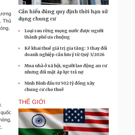
Doanh nghiệp 24h
Tin Công nghệ
Doanh nhân
Trải nghiệm
Cần hiểu đúng quy định thời hạn sử
hương
ì cộng đồng
Chuyển đổi số
dụng chung cư
. Thủ
hòng.
Loại rau rừng mọng nước được người
u lịch
Podcast
thành phố ưa chuộng
Tư vấn
Câu chuyện thời sự
Săn Tour
Đọc truyện đêm khuya
Kê khai thuế giá trị gia tăng: 3 thay đổi
heck-in
Cửa sổ tình yêu
doanh nghiệp cần lưu ý từ Quý 3/2026
Kể chuyện cho bé
Mua nhà ở xã hội, người lao động an cư
Hạt giống tâm hồn
nhưng đối mặt áp lực trả nợ
Ninh Bình đầu tư 502 tỷ đồng xây
chung cư cho thuê
THẾ GIỚI
.
 quốc
hòng,
c.