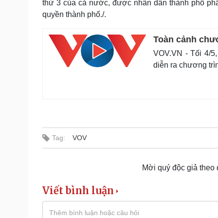
thứ 3 của cả nước, được nhân dân thành phố phấ
quyền thành phố./.
Toàn cảnh chươ
VOV.VN - Tối 4/5,
diễn ra chương trì
Tag:
VOV
Mời quý độc giả theo
Viết bình luận