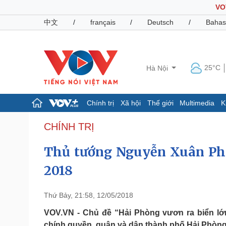
VO
中文
/
français
/
Deutsch
/
Bahas
25°C
Hà Nội
Chính trị
Xã hội
Thế giới
Multimedia
K
Chính trị
Xã hội
CHÍNH TRỊ
Đảng
Tin 24h
Thủ tướng Nguyễn Xuân Phú
Tổ chức nhân sự
Dự báo thời tiết
Quốc hội
Giáo dục
2018
Nhận diện sự thật
Dấu ấn VOV
Việc làm
Biển đảo
Thứ Bảy, 21:58, 12/05/2018
Pháp luật
Quân sự - Quốc phòng
VOV.VN - Chủ đề “Hải Phòng vươn ra biển lớ
Vụ án
Vũ khí
chính quyền, quân và dân thành phố Hải Phòng