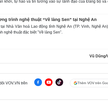
n khởi, tự hào và tin tưởng vào sự lãnh đạo của Đảng bộ và 
ng trình nghệ thuật “Về làng Sen” tại Nghệ An
 tại Nhà Văn hoá Lao động tỉnh Nghệ An (TP. Vinh, Nghệ An
nh nghệ thuật đặc biệt "Về làng Sen".
Vũ Dũng/
 dõi VOV.VN trên
Thêm VOV trên Goo