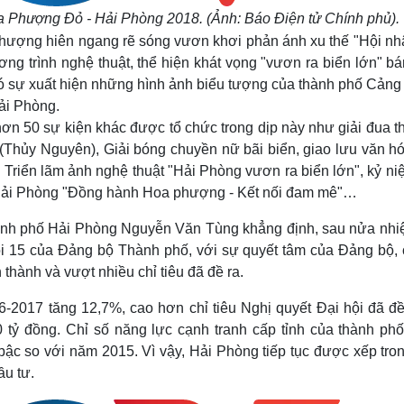
oa Phượng Đỏ - Hải Phòng 2018.
(Ảnh: Báo Điện tử Chính phủ).
hượng hiên ngang rẽ sóng vươn khơi phản ánh xu thế "Hội nh
ương trình nghệ thuật, thể hiện khát vọng "vươn ra biển lớn" b
có sự xuất hiện những hình ảnh biểu tượng của thành phố Cảng 
Hải Phòng.
ơn 50 sự kiện khác được tổ chức trong dịp này như giải đua t
(Thủy Nguyên), Giải bóng chuyền nữ bãi biển, giao lưu văn h
, Triển lãm ảnh nghệ thuật "Hải Phòng vươn ra biển lớn", kỷ n
 Hải Phòng "Đồng hành Hoa phượng - Kết nối đam mê"…
thành phố Hải Phòng Nguyễn Văn Tùng khẳng định, sau nửa nhi
ội 15 của Đảng bộ Thành phố, với sự quyết tâm của Đảng bộ, 
hành và vượt nhiều chỉ tiêu đã đề ra.
2017 tăng 12,7%, cao hơn chỉ tiêu Nghị quyết Đại hội đã đề
 tỷ đồng. Chỉ số năng lực cạnh tranh cấp tỉnh của thành ph
bậc so với năm 2015. Vì vậy, Hải Phòng tiếp tục được xếp tro
ầu tư.