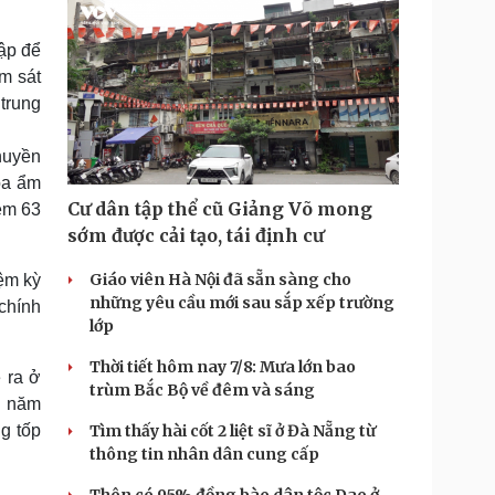
ập để
ám sát
trung
huyền
óa ẩm
Cư dân tập thể cũ Giảng Võ mong
iệm 63
sớm được cải tạo, tái định cư
Giáo viên Hà Nội đã sẵn sàng cho
ệm kỳ
những yêu cầu mới sau sắp xếp trường
chính
lớp
Thời tiết hôm nay 7/8: Mưa lớn bao
 ra ở
trùm Bắc Bộ về đêm và sáng
ố năm
ng tốp
Tìm thấy hài cốt 2 liệt sĩ ở Đà Nẵng từ
thông tin nhân dân cung cấp