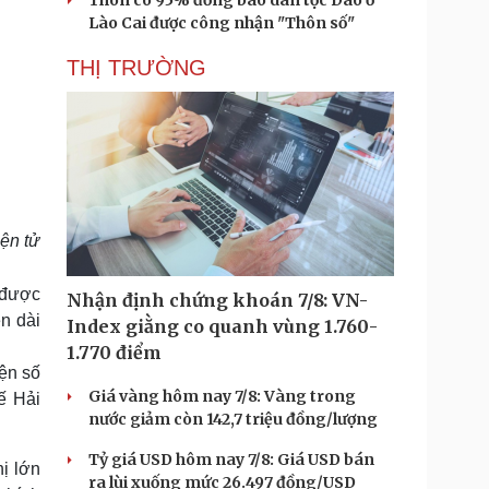
Thôn có 95% đồng bào dân tộc Dao ở
Lào Cai được công nhận "Thôn số"
THỊ TRƯỜNG
ện tử
ã được
Nhận định chứng khoán 7/8: VN-
n dài
Index giằng co quanh vùng 1.760-
1.770 điểm
ện số
Giá vàng hôm nay 7/8: Vàng trong
ế Hải
nước giảm còn 142,7 triệu đồng/lượng
Tỷ giá USD hôm nay 7/8: Giá USD bán
ị lớn
ra lùi xuống mức 26.497 đồng/USD