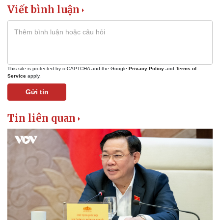
Pháp luật
Quân sự - Quốc phòng
Viết bình luận
Vụ án
Vũ khí
Tin nóng
Việt Nam
Tư vấn luật
Phân tích
This site is protected by reCAPTCHA and the Google
Privacy Policy
and
Terms of
Service
apply.
Gửi tin
Tin liên quan