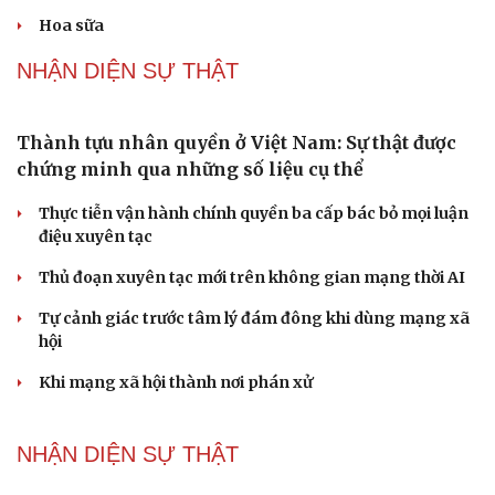
Bác sĩ cảnh báo phim người lớn, rượu bia đang
âm thầm bào mòn "bản lĩnh đàn ông"
Cái giá đắt của việc tiêm silicon làm to "cậu nhỏ"
Dấu hiệu tiền mãn kinh sớm phụ nữ cần biết
Tôi bất lực khi vợ luôn mang chuyện ở rể ra làm "vũ khí"
sau mỗi lần cãi nhau
Hoa sữa
NHẬN DIỆN SỰ THẬT
Thành tựu nhân quyền ở Việt Nam: Sự thật được
chứng minh qua những số liệu cụ thể
Thực tiễn vận hành chính quyền ba cấp bác bỏ mọi luận
điệu xuyên tạc