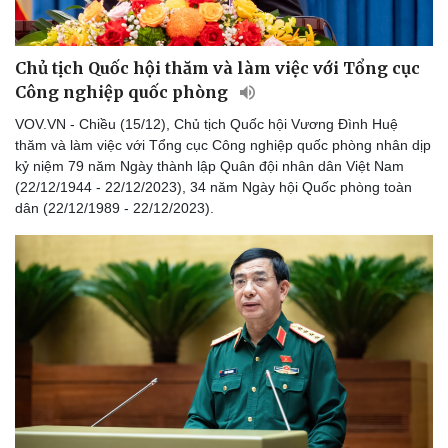
Chủ tịch Quốc hội thăm và làm việc với Tổng cục
Công nghiệp quốc phòng
VOV.VN - Chiều (15/12), Chủ tịch Quốc hội Vương Đình Huệ
thăm và làm việc với Tổng cục Công nghiệp quốc phòng nhân dịp
kỷ niệm 79 năm Ngày thành lập Quân đội nhân dân Việt Nam
(22/12/1944 - 22/12/2023), 34 năm Ngày hội Quốc phòng toàn
Thể thao
Ô tô - Xe máy
dân (22/12/1989 - 22/12/2023).
Bóng đá
Ô tô
Lịch thi đấu bóng đá
Xe máy
Thế giới thể thao
Tư vấn
eSports
Hậu trường