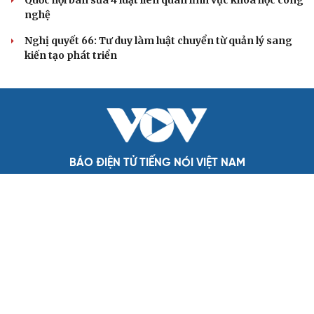
Đánh giá cán bộ bằng KPI: Cần gắn năng lực thực
chất với thu nhập xứng đáng
Giảm thủ tục và điều kiện phải đi kèm các công cụ quản
lý thay thế đủ mạnh
ĐBQH: Trong y tế nếu chỉ mua sắm, nhận máy móc thì
chưa gọi là làm chủ công nghệ
Quốc hội bàn sửa 4 luật liên quan lĩnh vực khoa học công
nghệ
Nghị quyết 66: Tư duy làm luật chuyển từ quản lý sang
kiến tạo phát triển
BÁO ĐIỆN TỬ TIẾNG NÓI VIỆT NAM