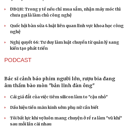
thay cán bộ đi gặp dân
QUỐC HỘI
Đánh giá cán bộ bằng KPI: Cần gắn năng lực thực
chất với thu nhập xứng đáng
Giảm thủ tục và điều kiện phải đi kèm các công cụ quản
lý thay thế đủ mạnh
ĐBQH: Trong y tế nếu chỉ mua sắm, nhận máy móc thì
chưa gọi là làm chủ công nghệ
Quốc hội bàn sửa 4 luật liên quan lĩnh vực khoa học công
nghệ
Nghị quyết 66: Tư duy làm luật chuyển từ quản lý sang
kiến tạo phát triển
PODCAST