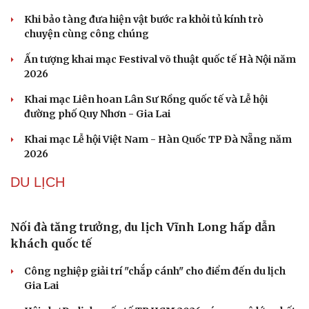
trạng khẩn cấp
Vì sao ông Trump “nóng mặt” trước tin Mỹ thiếu tên
lửa?
VĂN HÓA
Cần một hệ sinh thái trách nhiệm để ngăn âm
nhạc lệch chuẩn
Khi bảo tàng đưa hiện vật bước ra khỏi tủ kính trò
chuyện cùng công chúng
Ấn tượng khai mạc Festival võ thuật quốc tế Hà Nội năm
2026
Khai mạc Liên hoan Lân Sư Rồng quốc tế và Lễ hội
đường phố Quy Nhơn - Gia Lai
Khai mạc Lễ hội Việt Nam - Hàn Quốc TP Đà Nẵng năm
2026