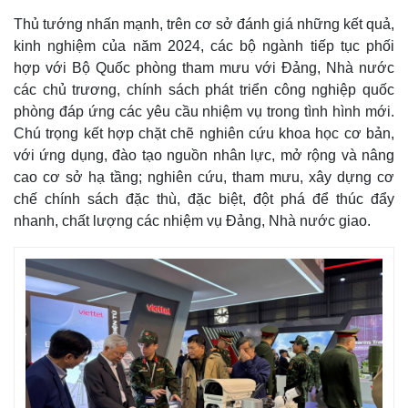
Thủ tướng nhấn mạnh, trên cơ sở đánh giá những kết quả,
kinh nghiệm của năm 2024, các bộ ngành tiếp tục phối
hợp với Bộ Quốc phòng tham mưu với Đảng, Nhà nước
các chủ trương, chính sách phát triển công nghiệp quốc
phòng đáp ứng các yêu cầu nhiệm vụ trong tình hình mới.
Chú trọng kết hợp chặt chẽ nghiên cứu khoa học cơ bản,
với ứng dụng, đào tạo nguồn nhân lực, mở rộng và nâng
cao cơ sở hạ tầng; nghiên cứu, tham mưu, xây dựng cơ
chế chính sách đặc thù, đặc biệt, đột phá để thúc đẩy
Kinh tế
Thị trường
nhanh, chất lượng các nhiệm vụ Đảng, Nhà nước giao.
Bất động sản
Giá vàng
Khởi nghiệp
Tiêu dùng
Tỷ giá
Chứng khoán
Giá cà phê