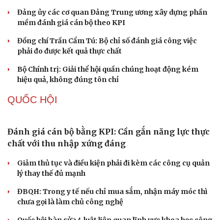
Khi mạng xã hội thành nơi phán xử
XÂY DỰNG, CHỈNH ĐỐN ĐẢNG
Đối ngoại linh hoạt dựa trên nền tảng chính trị
vững chắc
Điểm mới đột phá trong Chỉ thị số 07 về thực hành tư
tưởng, phong cách Hồ Chí Minh
Đảng ủy các cơ quan Đảng Trung ương xây dựng phần
mềm đánh giá cán bộ theo KPI
Đồng chí Trần Cẩm Tú: Bộ chỉ số đánh giá công việc
phải đo được kết quả thực chất
Bộ Chính trị: Giải thể hội quần chúng hoạt động kém
hiệu quả, không đúng tôn chỉ
QUỐC HỘI