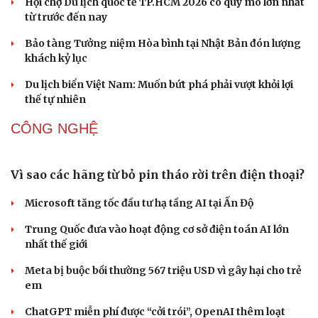
DU LỊCH
Văn hóa
Giải trí
Sân khấu - Điện ảnh
Nghệ sĩ
Nối đà tăng trưởng, du lịch Vĩnh Long hấp dẫn
Văn học
Thời trang
khách quốc tế
Âm nhạc
Sao Việt
Di sản
Công nghiệp giải trí "chắp cánh" cho điểm đến du lịch
Gia Lai
Hội chợ Du lịch quốc tế TP.HCM 2026 có quy mô lớn nhất
từ trước đến nay
Bảo tàng Tưởng niệm Hòa bình tại Nhật Bản đón lượng
khách kỷ lục
Du lịch biển Việt Nam: Muốn bứt phá phải vượt khỏi lợi
thế tự nhiên
CÔNG NGHỆ