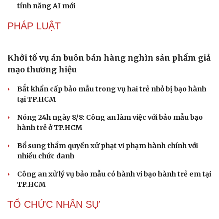
Vì sao các hãng từ bỏ pin tháo rời trên điện thoại?
Microsoft tăng tốc đầu tư hạ tầng AI tại Ấn Độ
Trung Quốc đưa vào hoạt động cơ sở điện toán AI lớn
nhất thế giới
Meta bị buộc bồi thường 567 triệu USD vì gây hại cho trẻ
em
ChatGPT miễn phí được “cởi trói”, OpenAI thêm loạt
tính năng AI mới
PHÁP LUẬT
Khởi tố vụ án buôn bán hàng nghìn sản phẩm giả
mạo thương hiệu
Bắt khẩn cấp bảo mẫu trong vụ hai trẻ nhỏ bị bạo hành
tại TP.HCM