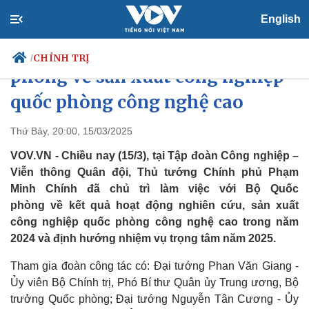
English
Thủ tướng làm việc với Bộ Quốc
CHÍNH TRỊ
/
phòng về sản xuất công nghiệp
quốc phòng công nghệ cao
Chính trị
Xã hội
Thứ Bảy, 20:00, 15/03/2025
Đảng
Tin 24h
VOV.VN - Chiều nay (15/3), tại Tập đoàn Công nghiệp –
Tổ chức nhân sự
Dự báo thời tiết
Viễn thông Quân đội, Thủ tướng Chính phủ Phạm
Quốc hội
Giáo dục
Minh Chính đã chủ trì làm việc với Bộ Quốc
Nhận diện sự thật
Dấu ấn VOV
phòng về kết quả hoạt động nghiên cứu, sản xuất
Việc làm
Biển đảo
công nghiệp quốc phòng công nghệ cao trong năm
2024 và định hướng nhiệm vụ trọng tâm năm 2025.
Tham gia đoàn công tác có: Đại tướng Phan Văn Giang -
Ủy viên Bộ Chính trị, Phó Bí thư Quân ủy Trung ương, Bộ
trưởng Quốc phòng; Đại tướng Nguyễn Tân Cương - Ủy