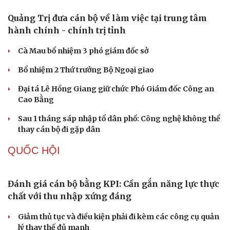
Nóng 24h ngày 8/8: Công an làm việc với bảo mẫu bạo
hành trẻ ở TP.HCM
Bổ sung thẩm quyền xử phạt vi phạm hành chính với
nhiều chức danh
Công an xử lý vụ bảo mẫu có hành vi bạo hành trẻ em tại
TP.HCM
TỔ CHỨC NHÂN SỰ
Quảng Trị đưa cán bộ về làm việc tại trung tâm
hành chính - chính trị tỉnh
Du lịch
Podcast
Tư vấn
Câu chuyện thời sự
Cà Mau bổ nhiệm 3 phó giám đốc sở
Săn Tour
Đọc truyện đêm khuya
Bổ nhiệm 2 Thứ trưởng Bộ Ngoại giao
check-in
Cửa sổ tình yêu
Kể chuyện cho bé
Đại tá Lê Hồng Giang giữ chức Phó Giám đốc Công an
Hạt giống tâm hồn
Cao Bằng
Sau 1 tháng sáp nhập tổ dân phố: Công nghệ không thể