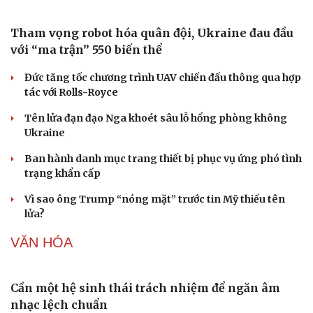
26.468 đồng/USD
Giá vàng hôm nay 8/8: Giá vàng trong nước và thế giới
lại tăng
Giá cà phê hôm nay 8/8: Giá cà phê trong nước ổn định
Buôn lậu, hàng giả diễn biến phức tạp, xử lý gần 68.000
vụ trong 6 tháng
QUÂN SỰ - QUỐC PHÒNG
Tham vọng robot hóa quân đội, Ukraine đau đầu
với “ma trận” 550 biến thể
Đức tăng tốc chương trình UAV chiến đấu thông qua hợp
tác với Rolls-Royce
Tên lửa đạn đạo Nga khoét sâu lỗ hổng phòng không
Ukraine
Ban hành danh mục trang thiết bị phục vụ ứng phó tình