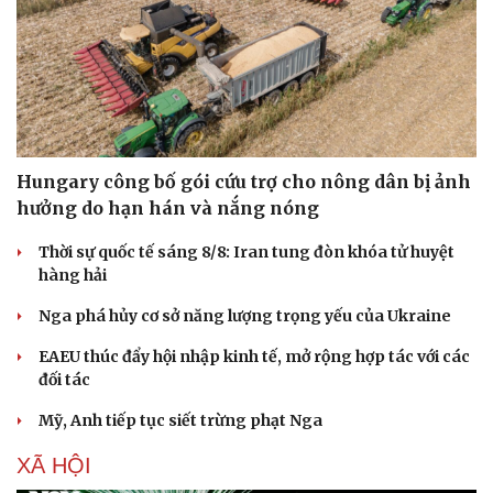
Thông tin doanh nghiệp
Sành điệu
Doanh nghiệp 24h
Tin Công nghệ
Doanh nhân
Trải nghiệm
Vì cộng đồng
Chuyển đổi số
Hungary công bố gói cứu trợ cho nông dân bị ảnh
hưởng do hạn hán và nắng nóng
Thời sự quốc tế sáng 8/8: Iran tung đòn khóa tử huyệt
hàng hải
Nga phá hủy cơ sở năng lượng trọng yếu của Ukraine
EAEU thúc đẩy hội nhập kinh tế, mở rộng hợp tác với các
đối tác
Mỹ, Anh tiếp tục siết trừng phạt Nga
XÃ HỘI