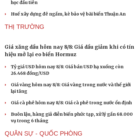
học đầu tiên
Huế xây dựng đê ngầm, kè bảo vệ bãi biển Thuận An
THỊ TRƯỜNG
Sức khỏe
Đời sống
Dinh dưỡng - món ngon
Nhà đẹp
Cây thuốc
Blog
Sản phụ khoa
Tình yêu - Gia đình
Nhi khoa
Nam khoa
Làm đẹp - giảm cân
Giá xăng dầu hôm nay 8/8: Giá dầu giảm khi có tín
Phòng mạch online
Ăn sạch sống khỏe
hiệu mở lại eo biển Hormuz
Tỷ giá USD hôm nay 8/8: Giá bán USD hạ xuống còn