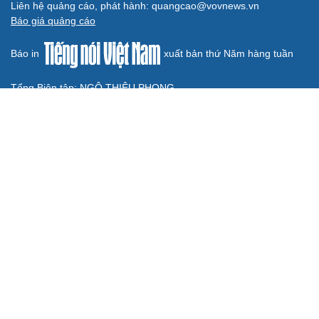
BÁO ĐIỆN TỬ TIẾNG NÓI VIỆT NAM
Trụ sở: 37 Bà Triệu, phường Cửa Nam, Hà Nội
Điện thoại: 84-24-22105148, 84-24-39785691
Thư điện tử: baodientuvov@vov.vn
Liên hệ quảng cáo, phát hành: quangcao@vovnews.vn
Báo giá quảng cáo
Báo in
xuất bản thứ Năm hàng tuần
Tổng Biên tập: NGÔ THIỆU PHONG
Phó Tổng Biên tập: Phạm Công Hân, Đặng Thị Khanh, Giang
Trung Sơn, Nguyễn Tuyết Yến
Cơ quan chủ quản: ĐÀI TIẾNG NÓI VIỆT NAM