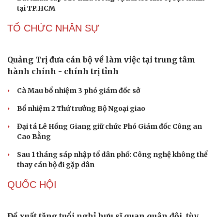
Âm nhạc
Sao Việt
quỳ đến 1 giờ sáng
Di sản
Bị bắt sau khi qua Campuchia mua súng quân dụng để
"phòng thân"
Bắt giam nữ TikToker Phượng Nguyễn
Khởi tố vụ án buôn bán hàng nghìn sản phẩm giả mạo
thương hiệu
Bắt khẩn cấp bảo mẫu trong vụ hai trẻ nhỏ bị bạo hành
tại TP.HCM
TỔ CHỨC NHÂN SỰ
Quảng Trị đưa cán bộ về làm việc tại trung tâm
hành chính - chính trị tỉnh
Cà Mau bổ nhiệm 3 phó giám đốc sở
Bổ nhiệm 2 Thứ trưởng Bộ Ngoại giao