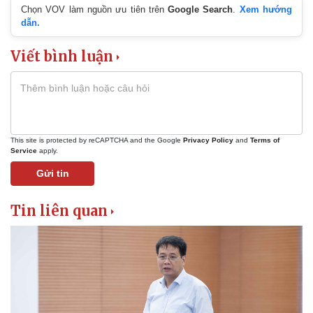
Chọn VOV làm nguồn ưu tiên trên
Google Search
.
Xem hướng
dẫn.
Viết bình luận
This site is protected by reCAPTCHA and the Google
Privacy Policy
and
Terms of
Service
apply.
Gửi tin
Tin liên quan