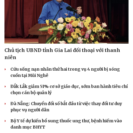
Thể thao
Ô tô - Xe máy
Bóng đá
Ô tô
Lịch thi đấu bóng đá
Xe máy
Thế giới thể thao
Tư vấn
eSports
Chủ tịch UBND tỉnh Gia Lai đối thoại với thanh
Hậu trường
niên
Cứu sống nạn nhân thứ hai trong vụ 4 người bị sóng
cuốn tại Mũi Nghê
Đắk Lắk giảm 51% cơ sở giáo dục, sớm ban hành tiêu chí
chọn cán bộ quản lý
Đà Nẵng: Chuyển đổi số bắt đầu từ việc thay đổi tư duy
phục vụ người dân
Bộ Y tế dự kiến bổ sung thuốc ung thư, bệnh hiếm vào
danh mục BHYT