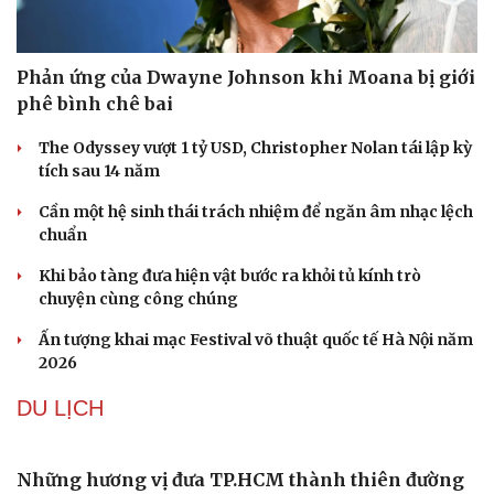
Phản ứng của Dwayne Johnson khi Moana bị giới
phê bình chê bai
The Odyssey vượt 1 tỷ USD, Christopher Nolan tái lập kỳ
tích sau 14 năm
Cần một hệ sinh thái trách nhiệm để ngăn âm nhạc lệch
chuẩn
Sức khỏe
Đời sống
Khi bảo tàng đưa hiện vật bước ra khỏi tủ kính trò
Dinh dưỡng - món ngon
Nhà đẹp
chuyện cùng công chúng
Cây thuốc
Blog
Sản phụ khoa
Tình yêu - Gia đình
Ấn tượng khai mạc Festival võ thuật quốc tế Hà Nội năm
Nhi khoa
2026
Nam khoa
Làm đẹp - giảm cân
DU LỊCH
Phòng mạch online
Ăn sạch sống khỏe