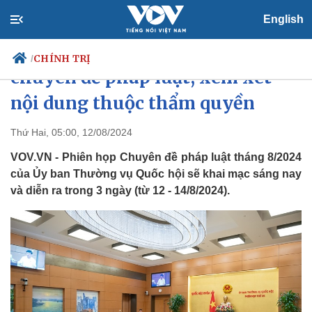
English
Thường vụ Quốc hội họp phiên
CHÍNH TRỊ
/
chuyên đề pháp luật, xem xét
nội dung thuộc thẩm quyền
Chính trị
Xã hội
Thứ Hai, 05:00, 12/08/2024
Đảng
Tin 24h
VOV.VN - Phiên họp Chuyên đề pháp luật tháng 8/2024
Tổ chức nhân sự
Dự báo thời tiết
của Ủy ban Thường vụ Quốc hội sẽ khai mạc sáng nay
Quốc hội
Giáo dục
và diễn ra trong 3 ngày (từ 12 - 14/8/2024).
Nhận diện sự thật
Dấu ấn VOV
Việc làm
Biển đảo