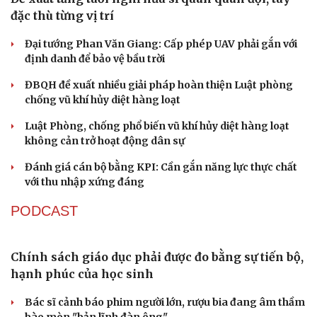
Đại tá Lê Hồng Giang giữ chức Phó Giám đốc Công an
Cao Bằng
Sau 1 tháng sáp nhập tổ dân phố: Công nghệ không thể
thay cán bộ đi gặp dân
QUỐC HỘI
Đề xuất tăng tuổi nghỉ hưu sĩ quan quân đội, tùy
đặc thù từng vị trí
Đại tướng Phan Văn Giang: Cấp phép UAV phải gắn với
định danh để bảo vệ bầu trời
ĐBQH đề xuất nhiều giải pháp hoàn thiện Luật phòng
chống vũ khí hủy diệt hàng loạt
Luật Phòng, chống phổ biến vũ khí hủy diệt hàng loạt
không cản trở hoạt động dân sự