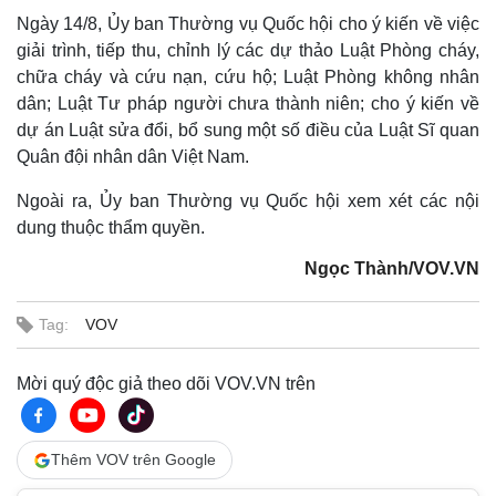
Ngày 14/8, Ủy ban Thường vụ Quốc hội cho ý kiến về việc
giải trình, tiếp thu, chỉnh lý các dự thảo Luật Phòng cháy,
chữa cháy và cứu nạn, cứu hộ; Luật Phòng không nhân
dân; Luật Tư pháp người chưa thành niên; cho ý kiến về
dự án Luật sửa đổi, bổ sung một số điều của Luật Sĩ quan
Quân đội nhân dân Việt Nam.
Ngoài ra, Ủy ban Thường vụ Quốc hội xem xét các nội
dung thuộc thẩm quyền.
Ngọc Thành/VOV.VN
Tag:
VOV
Thế giới
Multimedia
Quan sát
Video
Mời quý độc giả theo dõi VOV.VN trên
Cuộc sống đó đây
Ảnh
Hồ sơ
E-Magazine
Infographic
Thêm VOV trên Google