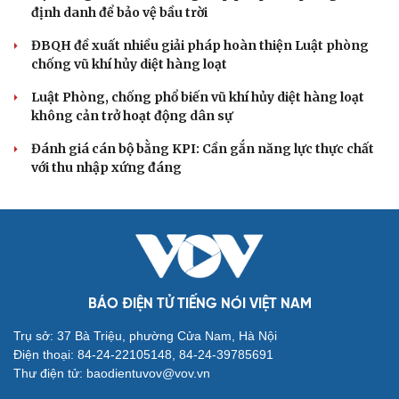
Bộ Chính trị: Giải thể hội quần chúng hoạt động kém
hiệu quả, không đúng tôn chỉ
QUỐC HỘI
Đề xuất tăng tuổi nghỉ hưu sĩ quan quân đội, tùy
đặc thù từng vị trí
Đại tướng Phan Văn Giang: Cấp phép UAV phải gắn với
định danh để bảo vệ bầu trời
ĐBQH đề xuất nhiều giải pháp hoàn thiện Luật phòng
chống vũ khí hủy diệt hàng loạt
Luật Phòng, chống phổ biến vũ khí hủy diệt hàng loạt
không cản trở hoạt động dân sự
Đánh giá cán bộ bằng KPI: Cần gắn năng lực thực chất
với thu nhập xứng đáng