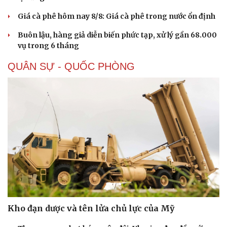
Giá cà phê hôm nay 8/8: Giá cà phê trong nước ổn định
Buôn lậu, hàng giả diễn biến phức tạp, xử lý gần 68.000
vụ trong 6 tháng
QUÂN SỰ - QUỐC PHÒNG
Doanh nghiệp
Công nghệ
Thông tin doanh nghiệp
Sành điệu
Doanh nghiệp 24h
Tin Công nghệ
Doanh nhân
Trải nghiệm
Vì cộng đồng
Chuyển đổi số
Kho đạn dược và tên lửa chủ lực của Mỹ