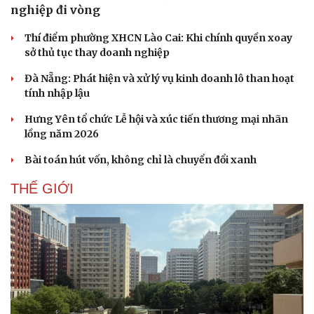
nghiệp đi vòng
Pháp luật
Quân sự - Quốc phòng
Vụ án
Vũ khí
Thí điểm phường XHCN Lào Cai: Khi chính quyền xoay
Tin nóng
Việt Nam
sở thủ tục thay doanh nghiệp
Tư vấn luật
Phân tích
Đà Nẵng: Phát hiện và xử lý vụ kinh doanh lô than hoạt
tính nhập lậu
Hưng Yên tổ chức Lễ hội và xúc tiến thương mại nhãn
lồng năm 2026
Bài toán hút vốn, không chỉ là chuyển đổi xanh
THẾ GIỚI