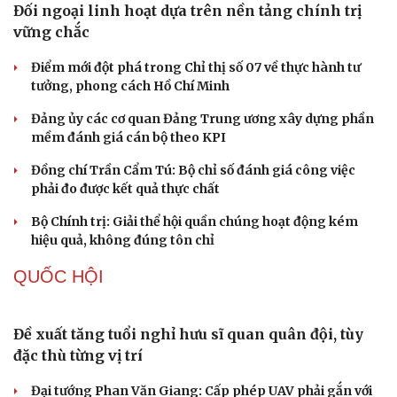
Thủ đoạn xuyên tạc mới trên không gian mạng thời AI
Tự cảnh giác trước tâm lý đám đông khi dùng mạng xã
hội
Cải chính
Khi mạng xã hội thành nơi phán xử
XÂY DỰNG, CHỈNH ĐỐN ĐẢNG
Đối ngoại linh hoạt dựa trên nền tảng chính trị
vững chắc
Điểm mới đột phá trong Chỉ thị số 07 về thực hành tư
tưởng, phong cách Hồ Chí Minh
Đảng ủy các cơ quan Đảng Trung ương xây dựng phần
mềm đánh giá cán bộ theo KPI
Đồng chí Trần Cẩm Tú: Bộ chỉ số đánh giá công việc
phải đo được kết quả thực chất