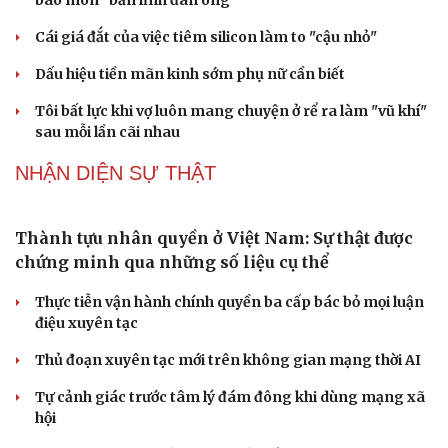
Đánh giá cán bộ bằng KPI: Cần gắn năng lực thực chất
Du lịch
Podcast
với thu nhập xứng đáng
Tư vấn
Câu chuyện thời sự
Săn Tour
Đọc truyện đêm khuya
PODCAST
check-in
Cửa sổ tình yêu
Kể chuyện cho bé
Hạt giống tâm hồn
Chính sách giáo dục phải được đo bằng sự tiến bộ,
hạnh phúc của học sinh
Bác sĩ cảnh báo phim người lớn, rượu bia đang âm thầm
bào mòn "bản lĩnh đàn ông"
Cái giá đắt của việc tiêm silicon làm to "cậu nhỏ"
Dấu hiệu tiền mãn kinh sớm phụ nữ cần biết
Tôi bất lực khi vợ luôn mang chuyện ở rể ra làm "vũ khí"
sau mỗi lần cãi nhau
NHẬN DIỆN SỰ THẬT