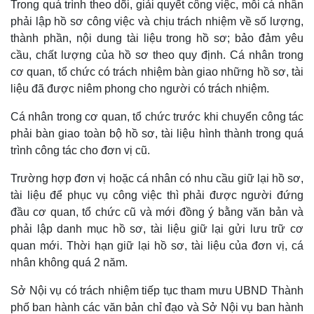
Cuộc sống đó đây
Ảnh
Trong quá trình theo dõi, giải quyết công việc, mỗi cá nhân
Hồ sơ
E-Magazine
phải lập hồ sơ công việc và chịu trách nhiệm về số lượng,
Infographic
thành phần, nội dung tài liệu trong hồ sơ; bảo đảm yêu
cầu, chất lượng của hồ sơ theo quy định. Cá nhân trong
cơ quan, tổ chức có trách nhiệm bàn giao những hồ sơ, tài
liệu đã được niêm phong cho người có trách nhiệm.
Cá nhân trong cơ quan, tổ chức trước khi chuyển công tác
phải bàn giao toàn bộ hồ sơ, tài liệu hình thành trong quá
trình công tác cho đơn vị cũ.
Trường hợp đơn vị hoặc cá nhân có nhu cầu giữ lại hồ sơ,
tài liệu để phục vụ công việc thì phải được người đứng
đầu cơ quan, tổ chức cũ và mới đồng ý bằng văn bản và
phải lập danh mục hồ sơ, tài liệu giữ lại gửi lưu trữ cơ
quan mới. Thời hạn giữ lại hồ sơ, tài liệu của đơn vị, cá
nhân không quá 2 năm.
Sở Nội vụ có trách nhiệm tiếp tục tham mưu UBND Thành
phố ban hành các văn bản chỉ đạo và Sở Nội vụ ban hành