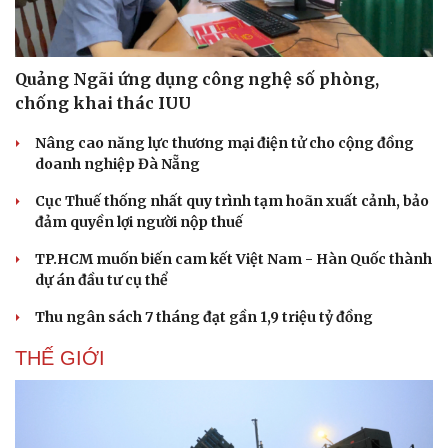
Thể thao
Ô tô - Xe máy
Bóng đá
Ô tô
Lịch thi đấu bóng đá
Xe máy
Quảng Ngãi ứng dụng công nghệ số phòng,
Thế giới thể thao
Tư vấn
chống khai thác IUU
eSports
Hậu trường
Nâng cao năng lực thương mại điện tử cho cộng đồng
doanh nghiệp Đà Nẵng
Cục Thuế thống nhất quy trình tạm hoãn xuất cảnh, bảo
đảm quyền lợi người nộp thuế
TP.HCM muốn biến cam kết Việt Nam - Hàn Quốc thành
dự án đầu tư cụ thể
Thu ngân sách 7 tháng đạt gần 1,9 triệu tỷ đồng
THẾ GIỚI