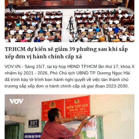
TP.HCM dự kiến sẽ giảm 39 phường sau khi sắp
xếp đơn vị hành chính cấp xã
VOV.VN - Sáng 15/7, tại kỳ họp HĐND TP.HCM lần thứ 17, khóa X
nhiệm kỳ 2021 - 2026, Phó Chủ tịch UBND TP. Dương Ngọc Hải
đã trình bày tờ trình ban hành nghị quyết về việc tán thành chủ
trương sắp xếp đơn vị hành chính cấp xã giai đoạn 2023-2030.
Pháp luật
Quân sự - Quốc phòng
Vụ án
Vũ khí
Tin nóng
Việt Nam
Tư vấn luật
Phân tích