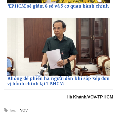
TP.HCM sẽ giảm 8 sở và 5 cơ quan hành chính
Kinh tế
Thị trường
Bất động sản
Giá vàng
Khởi nghiệp
Tiêu dùng
Tỷ giá
Chứng khoán
Giá cà phê
Không để phiền hà người dân khi sắp xếp đơn
vị hành chính tại TP.HCM
Hà Khánh/VOV-TP.HCM
Tag:
VOV