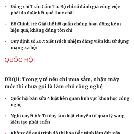
Thành tựu nhân quyền ở Việt Nam: Sự thật được
chứng minh qua những số liệu cụ thể
Thực tiễn vận hành chính quyền ba cấp bác bỏ mọi luận
điệu xuyên tạc
Cải chính
Thủ đoạn xuyên tạc mới trên không gian mạng thời AI
Tự cảnh giác trước tâm lý đám đông khi dùng mạng xã
hội
Khi mạng xã hội thành nơi phán xử
XÂY DỰNG, CHỈNH ĐỐN ĐẢNG
Điểm mới đột phá trong Chỉ thị số 07 về thực
hành tư tưởng, phong cách Hồ Chí Minh
Đảng ủy các cơ quan Đảng Trung ương xây dựng phần
mềm đánh giá cán bộ theo KPI