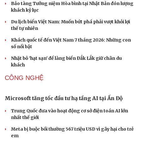
Hiệu sách cũ, không gian sáng tạo mang nhiều
giá trị cần gìn giữ
Đắk Lắk yêu cầu chuyển hóa giá trị văn hóa thành động
lực tăng trưởng
Đoàn học sinh Việt Nam xuất sắc giành 8 HCV tại cuộc
thi Lễ hội Âm nhạc quốc tế
Hoa sữa
Khúc mùa thu
DU LỊCH
Hội chợ Du lịch quốc tế TP.HCM 2026 có quy mô
lớn nhất từ trước đến nay
Bảo tàng Tưởng niệm Hòa bình tại Nhật Bản đón lượng