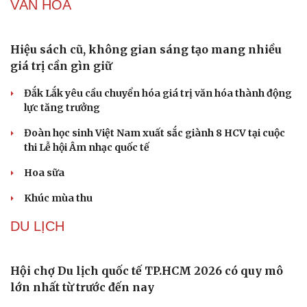
Nhi khoa
Nam khoa
Làm đẹp - giảm cân
Phòng mạch online
Ăn sạch sống khỏe
Lâm Đồng lập đơn vị chuyên trách tìm kiếm, quy
tập hài cốt liệt sĩ
Mỹ duy trì sức mạnh tiêm kích F-22 tại Trung Đông
bằng “mạch máu” KC-135
Khủng hoảng tên lửa Patriot đẩy NATO vào thế lưỡng
nan chiến lược
Mỹ bác thông tin thiếu hụt đạn dược sau nhiều tháng
giao tranh với Iran
Phê duyệt Kế hoạch bồi dưỡng kiến thức quốc phòng và
an ninh cho đối tượng 1
VĂN HÓA