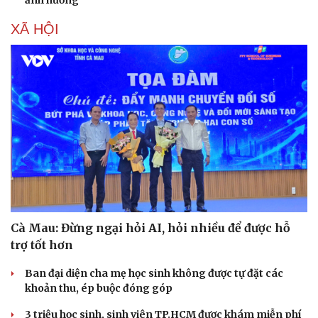
ảnh hưởng
XÃ HỘI
Doanh nghiệp
Công nghệ
Thông tin doanh nghiệp
Sành điệu
Doanh nghiệp 24h
Tin Công nghệ
Doanh nhân
Trải nghiệm
Vì cộng đồng
Chuyển đổi số
Cà Mau: Đừng ngại hỏi AI, hỏi nhiều để được hỗ
trợ tốt hơn
Ban đại diện cha mẹ học sinh không được tự đặt các
khoản thu, ép buộc đóng góp
3 triệu học sinh, sinh viên TP.HCM được khám miễn phí