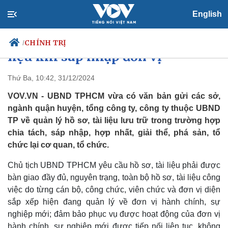
English
TPHCM chỉ đạo quản lý hồ sơ tài
CHÍNH TRỊ
/
liệu khi sáp nhập đơn vị
Thứ Ba, 10:42, 31/12/2024
VOV.VN - UBND TPHCM vừa có văn bản gửi các sở,
Chính trị
Xã hội
ngành quận huyện, tổng công ty, công ty thuộc UBND
Đảng
Tin 24h
TP về quản lý hồ sơ, tài liệu lưu trữ trong trường hợp
Tổ chức nhân sự
Dự báo thời tiết
Quốc hội
Giáo dục
chia tách, sáp nhập, hợp nhất, giải thể, phá sản, tổ
Nhận diện sự thật
Dấu ấn VOV
chức lại cơ quan, tổ chức.
Việc làm
Biển đảo
Chủ tịch UBND TPHCM yêu cầu hồ sơ, tài liệu phải được
bàn giao đầy đủ, nguyên trạng, toàn bộ hồ sơ, tài liệu công
việc do từng cán bộ, công chức, viên chức và đơn vị diện
sắp xếp hiện đang quản lý về đơn vị hành chính, sự
nghiệp mới; đảm bảo phục vụ được hoạt động của đơn vị
hành chính, sự nghiệp mới được tiếp nối liên tục, không