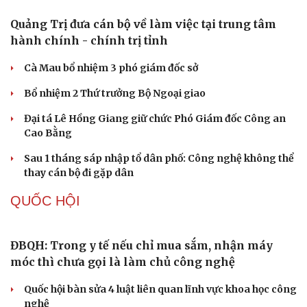
ChatGPT miễn phí được “cởi trói”, OpenAI thêm loạt
tính năng AI mới
Những nơi không nên đặt router Wi-Fi nếu muốn
Internet luôn ổn định
PHÁP LUẬT
Vua Quạt, Khánh Sky và Hồ Văn Khoa bị khởi tố
Án tử hình cho tội mua bán trái phép chất ma túy
Tuyên án chung thân người mẹ sát hại con ruột để trục
lợi tiền bảo hiểm
Giang hồ mạng “Tiến Bịp” lĩnh án 8 năm tù
Khởi tố cha dượng bạo hành con riêng của vợ
TỔ CHỨC NHÂN SỰ