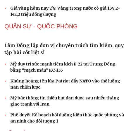
Buôn lậu, hàng giả diễn biến phức tạp, xử lý gần
68.000 vụ trong 6 tháng
Vì sao giá vàng thế giới tăng nhưng trong nước lại
giảm?
Giá bạc hôm nay: Giá bạc trong nước ở mức 61,9 triệu
đồng/kg
Quảng Ninh chấm dứt hoạt động các cơ sở giết mổ nhỏ lẻ
trước ngày 31/10/2026
Giá vàng hôm nay 7/8: Vàng trong nước có giá 139,2-
142,2 triệu đồng/lượng
QUÂN SỰ - QUỐC PHÒNG
Sức khỏe
Đời sống
Dinh dưỡng - món ngon
Nhà đẹp
Cây thuốc
Blog
Sản phụ khoa
Tình yêu - Gia đình