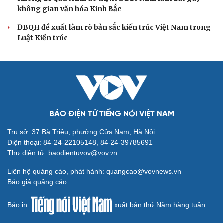
Đồng chí Trần Cẩm Tú: Bộ chỉ số đánh giá công việc
phải đo được kết quả thực chất
Bộ Chính trị: Giải thể hội quần chúng hoạt động kém
hiệu quả, không đúng tôn chỉ
Quy định số 207: Siết trách nhiệm đảng viên khi sử dụng
mạng xã hội
QUỐC HỘI
ĐBQH: Trong y tế nếu chỉ mua sắm, nhận máy
móc thì chưa gọi là làm chủ công nghệ
Quốc hội bàn sửa 4 luật liên quan lĩnh vực khoa học công
nghệ
Nghị quyết 66: Tư duy làm luật chuyển từ quản lý sang
kiến tạo phát triển
Không để quá trình đô thị hóa Bắc Ninh làm đứt gãy
không gian văn hóa Kinh Bắc