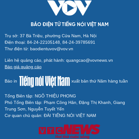
QUỐC HỘI
Không để quá trình đô thị hóa Bắc Ninh làm đứt
gãy không gian văn hóa Kinh Bắc
ĐBQH đề xuất làm rõ bản sắc kiến trúc Việt Nam trong
Luật Kiến trúc
Bí thư Quảng Ninh: Trăn trở nhất là người dân được gì
khi tỉnh lên thành phố
ĐBQH TP Hà Nội "hiến kế" khai thác hiệu quả đường
Vành đai 5 - Vùng Thủ đô
ĐBQH lo ngại áp lực cân đối vốn cho hai siêu dự án giao
thông gần 580.000 tỷ đồng