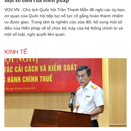
một số điều của Hiến pháp
VOV.VN - Chủ tịch Quốc hội Trần Thanh Mẫn đề nghị các ủy ban,
cơ quan của Quốc hội tiếp tục nỗ lực cố gắng hoàn thành nhiệm
vụ được giao. Trọng tâm là nghiên cứu sửa đổi, bổ sung một số
điều của Hiến pháp về tổ chức bộ máy của hệ thống chính trị và
một số luật, nghị quyết liên quan.
Thể thao
Ô tô - Xe máy
Bóng đá
Ô tô
KINH TẾ
Lịch thi đấu bóng đá
Xe máy
Thế giới thể thao
Tư vấn
eSports
Hậu trường