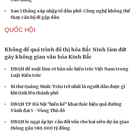
Khởi tố 2 vụ án xâm phạm quyền sở hữu công nghiệp tại
Ninh Hiệp, Hà Nội
Thông tin sai sự thật, hai người ở Hà Nội bị phạt
Công an Hà Nội liên tiếp bắt giữ nhiều kẻ trộm xe máy
Người dân Thái Nguyên nộp lại hàng chục khẩu súng và
viên đạn cho công an
TỔ CHỨC NHÂN SỰ
Quảng Trị đưa cán bộ về làm việc tại trung tâm
hành chính - chính trị tỉnh
Cà Mau bổ nhiệm 3 phó giám đốc sở
Bổ nhiệm 2 Thứ trưởng Bộ Ngoại giao
Đại tá Lê Hồng Giang giữ chức Phó Giám đốc Công an
Cao Bằng