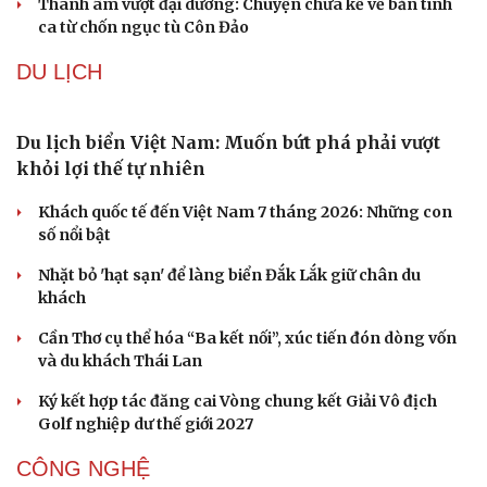
Mỹ sẽ có học thuyết hạt nhân mới đối phó với Trung
Quốc và Nga
Iran tranh thủ “khoảng ngừng” giao tranh với Mỹ để
củng cố sức mạnh quân sự
VĂN HÓA
Từ vụ MCK gỡ 19 ca khúc: Không thể gây sốc rồi
chỉ xin lỗi là xong
Hà Nội sắp cải tạo 131 vòm cầu đá: Đánh thức di sản giữa
lòng phố cổ
Đưa bản sắc văn hóa người Mường trở thành động lực
phát triển du lịch cộng đồng
Ba phim Việt cùng “đổ bộ” phòng vé tháng 8, đối đầu
loạt bom tấn ngoại
Thanh âm vượt đại dương: Chuyện chưa kể về bản tình