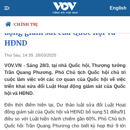
English
Triển khai sửa đổi Luật Hoạt
CHÍNH TRỊ
/
động giám sát của Quốc hội và
HĐND
Chính trị
Xã hội
Thứ Sáu, 14:39, 28/03/2025
Đảng
Tin 24h
VOV.VN - Sáng 28/3, tại nhà Quốc hội, Thượng tướng
Tổ chức nhân sự
Dự báo thời tiết
Trần Quang Phương, Phó Chủ tịch Quốc hội chủ trì
Quốc hội
Giáo dục
cuộc làm việc với các cơ quan của Quốc hội về việc
Nhận diện sự thật
Dấu ấn VOV
triển khai sửa đổi Luật Hoạt động giám sát của Quốc
Việc làm
Biển đảo
hội và HĐND.
Đến thời điểm hiện tại, Dự thảo luật sửa đổi Luật Hoạt
động giám sát của Quốc hội và HĐND bổ sung 51 điều/91
điều so với Luật hiện hành chiếm gần 60%. Phó Chủ tịch
Quốc hội Trần Quang Phương cho biết kỳ họp thứ 9 tới