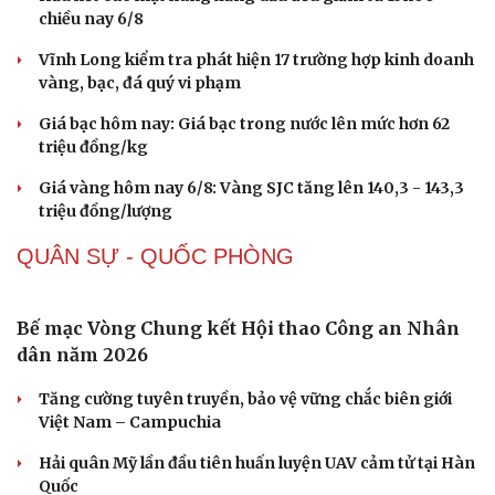
Quy tập hài cốt liệt sĩ trong hang đá ở xã Cư Pui, tỉnh
Đắk Lắk
THỊ TRƯỜNG
Nhiều doanh nghiệp kinh doanh xăng dầu kém
chất lượng bị xử phạt hơn 1,7 tỷ đồng
Hầu hết các mặt hàng xăng dầu đều giảm từ 15h00
chiều nay 6/8