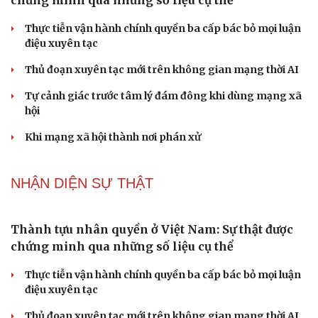
"Loạn" biển hiệu tiếng nước ngoài: Đã đến lúc
chấn chỉnh
Lời đề nghị của người tình trẻ về chuyện có con chung
khiến tôi bế tắc ở tuổi 80
Du lịch biển Việt Nam: Muốn bứt phá phải vượt khỏi lợi
thế tự nhiên
Vì một phút buông thả sau hơi men, tôi bàng hoàng
phát hiện mắc bệnh tình dục
Ranh giới mong manh giữa hài hước và phản cảm
NHẬN DIỆN SỰ THẬT
Thành tựu nhân quyền ở Việt Nam: Sự thật được
chứng minh qua những số liệu cụ thể