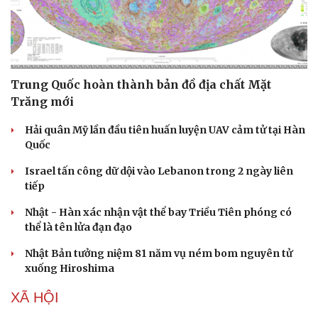
Trung Quốc hoàn thành bản đồ địa chất Mặt
Trăng mới
Hải quân Mỹ lần đầu tiên huấn luyện UAV cảm tử tại Hàn
Quốc
Israel tấn công dữ dội vào Lebanon trong 2 ngày liên
tiếp
Nhật - Hàn xác nhận vật thể bay Triều Tiên phóng có
thể là tên lửa đạn đạo
Nhật Bản tưởng niệm 81 năm vụ ném bom nguyên tử
Doanh nghiệp
Công nghệ
xuống Hiroshima
Thông tin doanh nghiệp
Sành điệu
Doanh nghiệp 24h
Tin Công nghệ
XÃ HỘI
Doanh nhân
Trải nghiệm
Vì cộng đồng
Chuyển đổi số