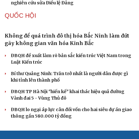
Tự cảnh giác trước tâm lý đám đông khi dùng mạng xã
hội
Khi mạng xã hội thành nơi phán xử
XÂY DỰNG, CHỈNH ĐỐN ĐẢNG
Đảng ủy các cơ quan Đảng Trung ương xây dựng
phần mềm đánh giá cán bộ theo KPI
Đồng chí Trần Cẩm Tú: Bộ chỉ số đánh giá công việc
phải đo được kết quả thực chất
Bộ Chính trị: Giải thể hội quần chúng hoạt động kém
hiệu quả, không đúng tôn chỉ
Quy định số 207: Siết trách nhiệm đảng viên khi sử dụng
mạng xã hội
Thành Lập Ban Chỉ đạo TW về tổng kết thực tiễn,
nghiên cứu sửa Điều lệ Đảng