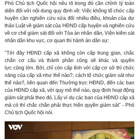
Phó Chủ tịch Quốc hội nêu rõ trong đó cần chỉnh lý toàn
diện đối với nội dung quy định về: Việc không tổ chức cấp
huyện cần nghiên cứu sửa đổi nhiều điều, khoản của dự
thảo Luật về giám sát của HĐND cấp huyện và nghiên cứu
về cơ chế giám sát đối với Tòa án nhân dân, Viện kiểm sát
nhân dân khu vực, cơ quan thi hành án dân sự:
"Tới đây HĐND cấp xã không còn cấp trung gian, chắc
chắn cơ cấu và thành phần cũng sẽ khác và quyền
lực cũng lớn. Bởi, chỉ còn cấp tỉnh với cấp cơ sở thì chức
năng của cấp xã như thế nào?, cách tổ chức giám sát như
thế nào?, liên quan đến Thường trực HĐND, đến các ban
của HĐND cấp xã, với quy mô thế nào, quy định hoạt động
giám sát phải theo đó. Lấy ví dụ các ban của HĐND cấp xã
mà có thì chắc chắn phải thực hiện quyền giám sát" - Phó
Chủ tịch Quốc hội nói.
Thế giới
Multimedia