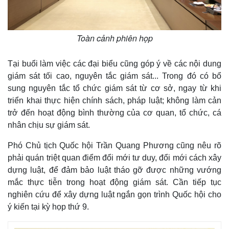
Toàn cảnh phiên họp
Tại buổi làm việc các đại biểu cũng góp ý về các nội dung
giám sát tối cao, nguyên tắc giám sát... Trong đó có bổ
sung nguyên tắc tổ chức giám sát từ cơ sở, ngay từ khi
Kinh tế
Thị trường
triển khai thực hiện chính sách, pháp luật; không làm cản
Bất động sản
Giá vàng
trở đến hoạt động bình thường của cơ quan, tổ chức, cá
Khởi nghiệp
Tiêu dùng
nhân chịu sự giám sát.
Tỷ giá
Chứng khoán
Phó Chủ tịch Quốc hội Trần Quang Phương cũng nêu rõ
Giá cà phê
phải quán triệt quan điểm đổi mới tư duy, đổi mới cách xây
dựng luật, để đảm bảo luật tháo gỡ được những vướng
mắc thực tiễn trong hoạt động giám sát. Cần tiếp tục
nghiên cứu để xây dựng luật ngắn gọn trình Quốc hội cho
ý kiến tại kỳ họp thứ 9.