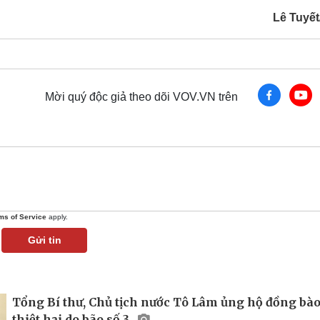
Lê Tuyế
Mời quý độc giả theo dõi VOV.VN trên
ms of Service
apply.
Gửi tin
Tổng Bí thư, Chủ tịch nước Tô Lâm ủng hộ đồng bào
thiệt hại do bão số 3