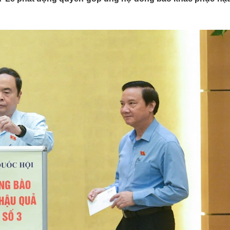
Lịch thi đấu bóng đá
Xe máy
Thế giới thể thao
Tư vấn
eSports
V
Hậu trường
Văn hóa
Giải trí
D
Sân khấu - Điện ảnh
Nghệ sĩ
Văn học
Thời trang
Âm nhạc
Sao Việt
c
Di sản