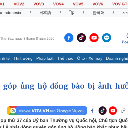
V1
VOV2
VOV3
VOV4
VOV5
VOV6
VOV GT
a Indonesia
/
日本語
/
ខ្មែរ
/
한국어
/
ພາ
Thứ Bảy, ngày 8 tháng 8 năm 2026
Po
inh tế
Thị trường
Pháp luật
Thể thao
Ô tô - Xe máy
Doanh nghi
Thế giới
Multimedia
K
Quan sát
Video
B
 góp ủng hộ đồng bào bị ảnh hư
Cuộc sống đó đây
Ảnh
K
Hồ sơ
E-Magazine
Infographic
Thể thao
Ô tô - Xe máy
D
 họp thứ 37 của Uỷ ban Thường vụ Quốc hội, Chủ tịch Quố
Bóng đá
Ô tô
T
ự Lễ phát động quyên góp ủng hộ đồng bào khắc phục hậ