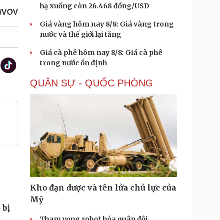
hạ xuống còn 26.468 đồng/USD
t/VOV
Giá vàng hôm nay 8/8: Giá vàng trong
nước và thế giới lại tăng
Giá cà phê hôm nay 8/8: Giá cà phê
trong nước ổn định
QUÂN SỰ - QUỐC PHÒNG
Kho đạn dược và tên lửa chủ lực của
Mỹ
 bị
Tham vọng robot hóa quân đội,