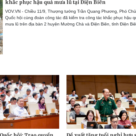
khắc phục hậu quả mưa lũ tại Điện Biên
VOV.VN - Chiều 11/9, Thượng tướng Trần Quang Phương, Phó Chủ 
Quốc hội cùng đoàn công tác đã kiểm tra công tác khắc phục hậu q
mưa lũ trên địa bàn 2 huyện Mường Chà và Điện Biên, tỉnh Điện Bi
Đề xuất tăng tuổi nghỉ hưu s
 Quốc hội: Trao quyền