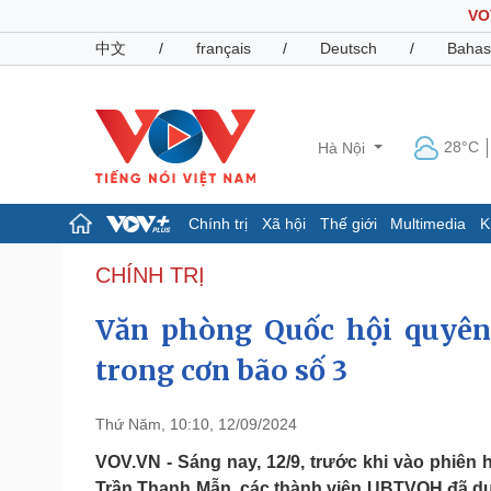
VO
中文
/
français
/
Deutsch
/
Bahas
28°C
Hà Nội
Chính trị
Xã hội
Thế giới
Multimedia
K
Chính trị
Xã hội
CHÍNH TRỊ
Đảng
Tin 24h
Văn phòng Quốc hội quyên
Tổ chức nhân sự
Dự báo thời tiết
Quốc hội
Giáo dục
trong cơn bão số 3
Nhận diện sự thật
Dấu ấn VOV
Việc làm
Biển đảo
Thứ Năm, 10:10, 12/09/2024
Pháp luật
Quân sự - Quốc phòng
VOV.VN - Sáng nay, 12/9, trước khi vào phiên
Vụ án
Vũ khí
Trần Thanh Mẫn, các thành viên UBTVQH đã d