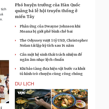
Phó huyện trưởng của Hàn Quốc
tịch
quảng bá lễ hội truyền thống ở
uả
miền Tây
ên.
Phản ứng của Dwayne Johnson khi
Moana bị giới phê bình chê bai
The Odyssey vượt 1 tỷ USD, Christopher
Nolan tái lập kỳ tích sau 14 năm
Cần một hệ sinh thái trách nhiệm để
ngăn âm nhạc lệch chuẩn
Khi bảo tàng đưa hiện vật bước ra khỏi
tủ kính trò chuyện cùng công chúng
DU LỊCH
ĩ