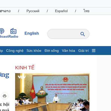
ສາລາວ
/
Русский
/
Español
/
ไทย
English
dcast
Radio
ệp
Công nghệ
Sức khỏe
Đời sống
Văn hóa
Giải trí
inh tế
Thị trường
KINH TẾ
ất động sản
Giá vàng
ởng
hởi nghiệp
Tiêu dùng
Tỷ giá
Chứng khoán
Giá cà phê
oanh nghiệp
Công nghệ
c hội
hông tin doanh nghiệp
Sành điệu
u quả