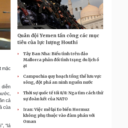
Quân đội Yemen tấn công các mục
tiêu của lực lượng Houthi
Tây Ban Nha: Biểu tình trên đảo
Mallorca phản đối tình trạng du lịch ồ
ạt
t mặc
Campuchia quy hoạch tổng thể lưu vực
sông, đột phá an ninh nguồn nước
 diễn
Thời sự quốc tế tối 8/8: Nga tìm cách thử
nước,
sự đoàn kết của NATO
dân cả
uả của
Iran: Việc mở lại Eo biển Hormuz
không phụ thuộc vào đàm phán với
Oman
, “lá