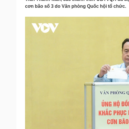
Tin nóng
Việt Nam
cơn bão số 3 do Văn phòng Quốc hội tổ chức.
Tư vấn luật
Phân tích
Sức khỏe
Đời sống
Dinh dưỡng - món ngon
Nhà đẹp
Cây thuốc
Blog
Sản phụ khoa
Tình yêu - Gia đình
Nhi khoa
Nam khoa
Làm đẹp - giảm cân
Phòng mạch online
Ăn sạch sống khỏe
Cải chính