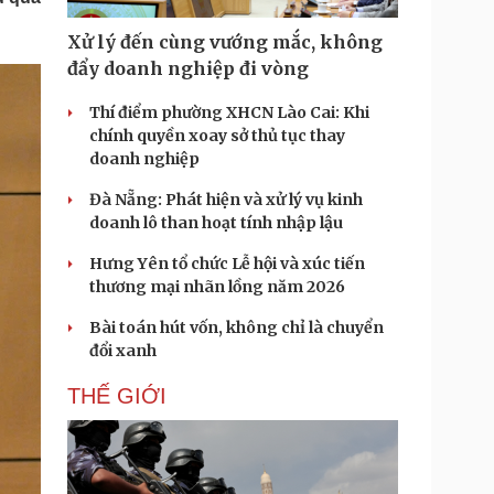
Doanh nghiệp 24h
Tin Công nghệ
Doanh nhân
Trải nghiệm
Xử lý đến cùng vướng mắc, không
ì cộng đồng
Chuyển đổi số
đẩy doanh nghiệp đi vòng
Thí điểm phường XHCN Lào Cai: Khi
u lịch
Podcast
chính quyền xoay sở thủ tục thay
Tư vấn
Câu chuyện thời sự
doanh nghiệp
Săn Tour
Đọc truyện đêm khuya
heck-in
Cửa sổ tình yêu
Đà Nẵng: Phát hiện và xử lý vụ kinh
Kể chuyện cho bé
doanh lô than hoạt tính nhập lậu
Hạt giống tâm hồn
Hưng Yên tổ chức Lễ hội và xúc tiến
thương mại nhãn lồng năm 2026
Bài toán hút vốn, không chỉ là chuyển
đổi xanh
THẾ GIỚI