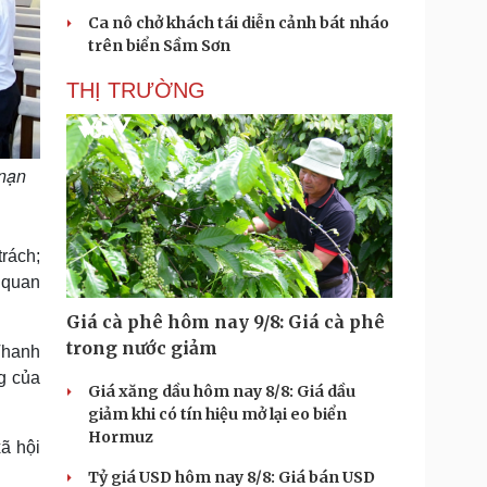
Ca nô chở khách tái diễn cảnh bát nháo
trên biển Sầm Sơn
THỊ TRƯỜNG
 nạn
rách;
 quan
Giá cà phê hôm nay 9/8: Giá cà phê
trong nước giảm
Thanh
g của
Giá xăng dầu hôm nay 8/8: Giá dầu
giảm khi có tín hiệu mở lại eo biển
Hormuz
ã hội
Tỷ giá USD hôm nay 8/8: Giá bán USD