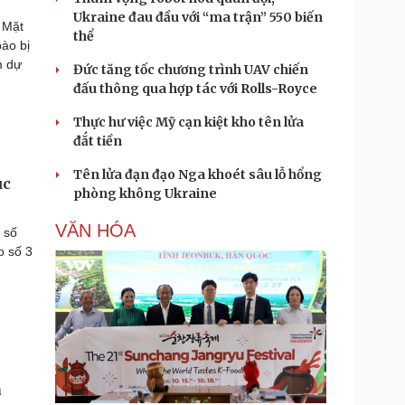
Ukraine đau đầu với “ma trận” 550 biến
 Mặt
thể
ào bị
m dự
Đức tăng tốc chương trình UAV chiến
đấu thông qua hợp tác với Rolls-Royce
Thực hư việc Mỹ cạn kiệt kho tên lửa
đắt tiền
Tên lửa đạn đạo Nga khoét sâu lỗ hổng
ục
phòng không Ukraine
VĂN HÓA
 số
o số 3
a