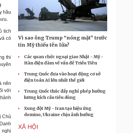
g
ày hầu
hưu.
 tịch
Vì sao ông Trump “nóng mặt” trước
và có
tin Mỹ thiếu tên lửa?
Các quan chức ngoại giao Nhật - Mỹ -
g thi
Hàn điện đàm về vấn đề Triều Tiên
huyên
Trung Quốc đưa vào hoạt động cơ sở
điện toán AI lớn nhất thế giới
à nên
ối với
Trung Quốc thúc đẩy nghỉ phép hưởng
lương kích cầu tiêu dùng
thành
Xung đột Mỹ - Iran tạo hiệu ứng
domino, Ukraine chịu ảnh hưởng
hị Chủ
 Danh
XÃ HỘI
ề nghị