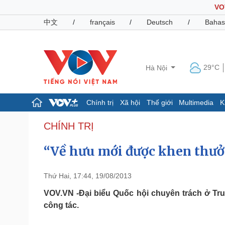
VO
中文
/
français
/
Deutsch
/
Bahas
29°C
Hà Nội
Chính trị
Xã hội
Thế giới
Multimedia
K
Chính trị
Xã hội
CHÍNH TRỊ
Đảng
Tin 24h
“Về hưu mới được khen thưở
Tổ chức nhân sự
Dự báo thời tiết
Quốc hội
Giáo dục
Nhận diện sự thật
Dấu ấn VOV
Thứ Hai, 17:44, 19/08/2013
Việc làm
Biển đảo
VOV.VN -Đại biểu Quốc hội chuyên trách ở Tr
công tác.
Pháp luật
Quân sự - Quốc phòng
Vụ án
Vũ khí