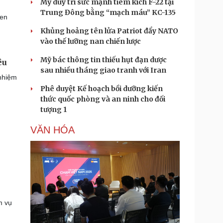
Mỹ duy trì sức mạnh tiêm kích F-22 tại
Trung Đông bằng “mạch máu” KC-135
hen
Khủng hoảng tên lửa Patriot đẩy NATO
vào thế lưỡng nan chiến lược
Mỹ bác thông tin thiếu hụt đạn dược
êu
sau nhiều tháng giao tranh với Iran
 nhiệm
Phê duyệt Kế hoạch bồi dưỡng kiến
thức quốc phòng và an ninh cho đối
tượng 1
VĂN HÓA
m vụ