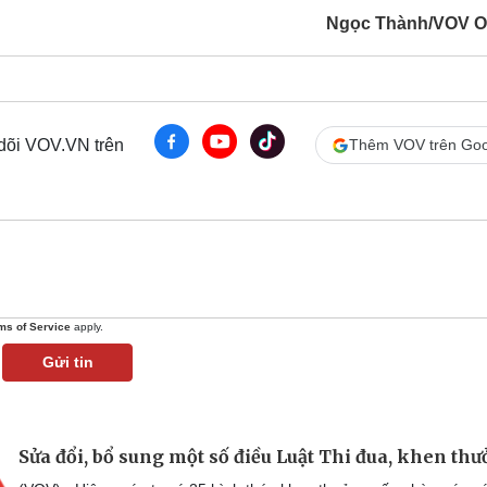
Ngọc Thành/VOV O
 dõi VOV.VN trên
Thêm VOV trên Goo
ms of Service
apply.
Gửi tin
Sửa đổi, bổ sung một số điều Luật Thi đua, khen th