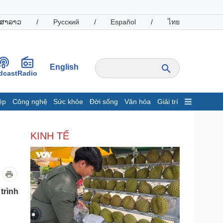
ສາລາວ
/
Русский
/
Español
/
ไทย
English
dcast
Radio
ệp
Công nghệ
Sức khỏe
Đời sống
Văn hóa
Giải trí
inh tế
Thị trường
KINH TẾ
ất động sản
Giá vàng
hởi nghiệp
Tiêu dùng
Tỷ giá
Chứng khoán
Giá cà phê
trình
oanh nghiệp
Công nghệ
hông tin doanh nghiệp
Sành điệu