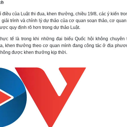
ch
Lịch thi đấu bóng đá
Xe máy
Thế giới thể thao
Tư vấn
 điều của Luật thi đua, khen thưởng, chiều 19/8, các ý kiến tr
eSports
V
giải trình và chỉnh lý dự thảo của cơ quan soạn thảo, cơ qua
Hậu trường
được quy định rõ hơn trong dự thảo Luật.
Văn hóa
Giải trí
D
Sân khấu - Điện ảnh
Nghệ sĩ
hực tế là trong khi những đại biểu Quốc hội không chuyên t
Văn học
Thời trang
ua, khen thưởng theo cơ quan mình đang công tác ở địa phươn
Âm nhạc
Sao Việt
c
không được khen thưởng kịp thời.
Di sản