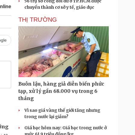
56 trụ sở công dôi dư ở TP.HCM được
nline
chuyển thành cơ sở y tế, giáo dục
THỊ TRƯỜNG
gle
Buôn lậu, hàng giả diễn biến phức
tạp, xử lý gần 68.000 vụ trong 6
tháng
Vì sao giá vàng thế giới tăng nhưng
trong nước lại giảm?
ưởng
Giá bạc hôm nay: Giá bạc trong nước ở
mức 61,9 triệu đồng/kg