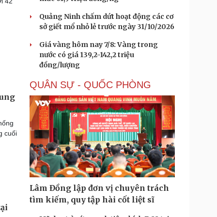
i 42
Quảng Ninh chấm dứt hoạt động các cơ
sở giết mổ nhỏ lẻ trước ngày 31/10/2026
Giá vàng hôm nay 7/8: Vàng trong
nước có giá 139,2-142,2 triệu
đồng/lượng
QUÂN SỰ - QUỐC PHÒNG
rung
thống
g cuối
Lâm Đồng lập đơn vị chuyên trách
tìm kiếm, quy tập hài cốt liệt sĩ
ại