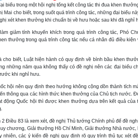
 biểu trong một hội nghị tổng kết công tác thi đua khen thưởn
Mai cho biết, trong suốt quá trình công tác, những đại biểu n
hị xét khen thưởng khi chuẩn bị về hưu hoặc sau khi đã nghỉ 
àm giảm tính khuyến khích trong quá trình công tác, Phó Chủ
en thưởng trong quá trình công tác nếu cá nhân đủ điều kiện 
 cho biết, Luật hiện hành
có quy định về bình bầu khen thưởn
ng những năm qua không thấy có đề nghị nên các đại biểu c
rước khi nghỉ hưu.
uốc hội nên quy định theo hướng không cộng dồn thành tích m
iến thông qua các hình thức khen thưởng của Chủ tịch nước. Đ
oạt động Quốc hội thì được khen thưởng dựa trên kết quả của 
.
oản 2 Điều 83 là xem xét, đề nghị Thủ tướng Chính phủ để đề ng
Huy chương, Giải thưởng Hồ Chí Minh, Giải thưởng Nhà nước,
nhiên, các ý kiến đề nghị quy định rõ quy trình thủ tục xét đ