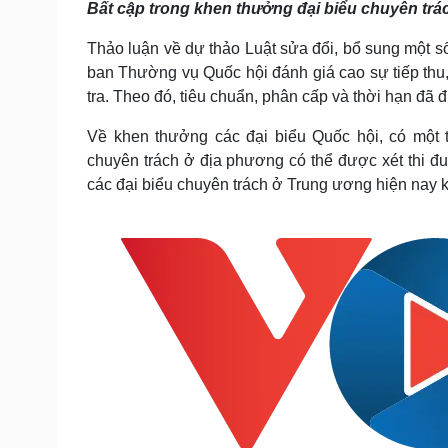
Bất cập trong khen thưởng đại biểu chuyên trá
Tin nóng
Việt Nam
Tư vấn luật
Phân tích
Thảo luận về dự thảo Luật sửa đổi, bổ sung một số
ban Thường vụ Quốc hội đánh giá cao sự tiếp thu, 
tra. Theo đó, tiêu chuẩn, phân cấp và thời hạn đã 
Sức khỏe
Đời sống
Dinh dưỡng - món ngon
Nhà đẹp
Về khen thưởng các đại biểu Quốc hội, có một t
Cây thuốc
Blog
chuyên trách ở địa phương có thể được xét thi đ
Sản phụ khoa
Tình yêu - Gia đình
các đại biểu chuyên trách ở Trung ương hiện nay 
Nhi khoa
Nam khoa
Làm đẹp - giảm cân
Phòng mạch online
Ăn sạch sống khỏe
Cải chính