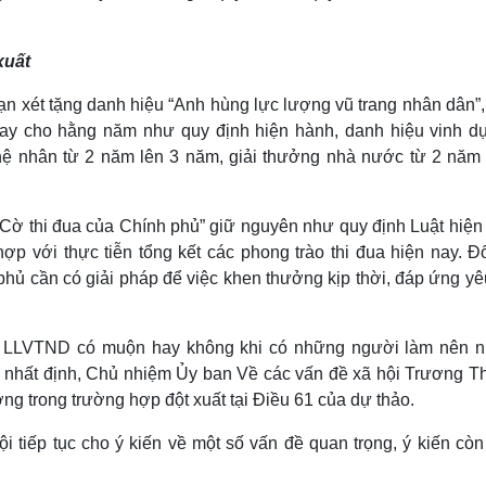
xuất
 hạn xét tặng danh hiệu “Anh hùng lực lượng vũ trang nhân dân”
hay cho hằng năm như quy định hiện hành, danh hiệu vinh d
ghệ nhân từ 2 năm lên 3 năm, giải thưởng nhà nước từ 2 năm 
 “Cờ thi đua của Chính phủ” giữ nguyên như quy định Luật hiệ
p với thực tiễn tổng kết các phong trào thi đua hiện nay. Đố
 phủ cần có giải pháp để việc khen thưởng kịp thời, đáp ứng y
ng LLVTND có muộn hay không khi có những người làm nên 
ểm nhất định, Chủ nhiệm Ủy ban Về các vấn đề xã hội Trương T
ởng trong trường hợp đột xuất tại Điều 61 của dự thảo.
 tiếp tục cho ý kiến về một số vấn đề quan trọng, ý kiến còn