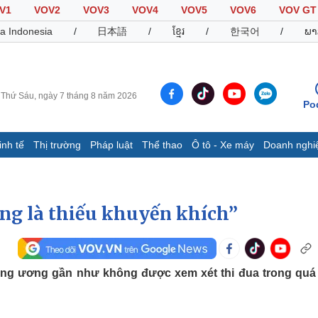
V1
VOV2
VOV3
VOV4
VOV5
VOV6
VOV GT
a Indonesia
/
日本語
/
ខ្មែរ
/
한국어
/
ພາ
Thứ Sáu, ngày 7 tháng 8 năm 2026
Po
inh tế
Thị trường
Pháp luật
Thể thao
Ô tô - Xe máy
Doanh nghi
Thế giới
Multimedia
K
Quan sát
Video
B
ng là thiếu khuyến khích”
Cuộc sống đó đây
Ảnh
K
Hồ sơ
E-Magazine
Infographic
ung ương gần như không được xem xét thi đua trong quá 
Thể thao
Ô tô - Xe máy
D
Bóng đá
Ô tô
T