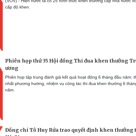
(VOV) - Hiện nước ta có 25 hình thức khen thưởng cấp nhà nước vớ
cấp độ khen.
Phiên họp thứ 35 Hội đồng Thi đua khen thưởng T
ương
Phiên họp tập trung đánh giá kết quả hoạt động 6 tháng đầu năm; 
nhất phương hướng, nhiệm vụ công tác thi đua khen thưởng 6 thán
năm.
Đồng chí Tô Huy Rứa trao quyết định khen thưởng t