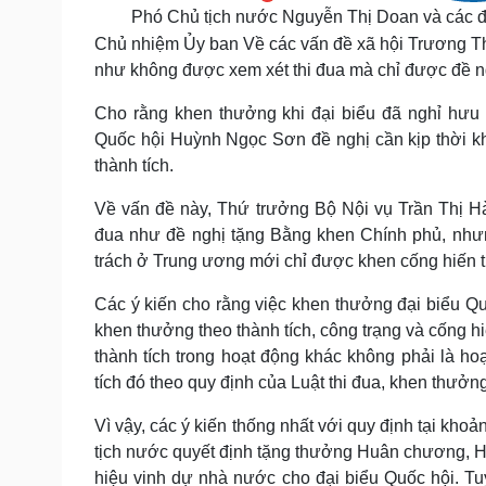
Phó Chủ tịch nước Nguyễn Thị Doan và các đại
Chủ nhiệm Ủy ban Về các vấn đề xã hội Trương Thị 
như không được xem xét thi đua mà chỉ được đề ng
Cho rằng khen thưởng khi đại biểu đã nghỉ hưu l
Quốc hội Huỳnh Ngọc Sơn đề nghị cần kịp thời kh
thành tích.
Về vấn đề này, Thứ trưởng Bộ Nội vụ Trần Thị Hà
đua như đề nghị tặng Bằng khen Chính phủ, như
trách ở Trung ương mới chỉ được khen cống hiến t
Các ý kiến cho rằng việc khen thưởng đại biểu Q
khen thưởng theo thành tích, công trạng và cống h
thành tích trong hoạt động khác không phải là h
tích đó theo quy định của Luật thi đua, khen thưởng
Vì vậy, các ý kiến thống nhất với quy định tại kh
tịch nước quyết định tặng thưởng Huân chương, 
hiệu vinh dự nhà nước cho đại biểu Quốc hội. Tuy 