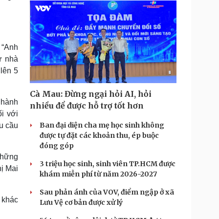
, “Anh
ự nhà
lên 5
Cà Mau: Đừng ngại hỏi AI, hỏi
n hành
nhiều để được hỗ trợ tốt hơn
i với
Ban đại diện cha mẹ học sinh không
êu cầu
được tự đặt các khoản thu, ép buộc
đóng góp
những
3 triệu học sinh, sinh viên TP.HCM được
hị Mai
khám miễn phí từ năm 2026-2027
Sau phản ánh của VOV, điểm ngập ở xã
 khác
Lưu Vệ cơ bản được xử lý