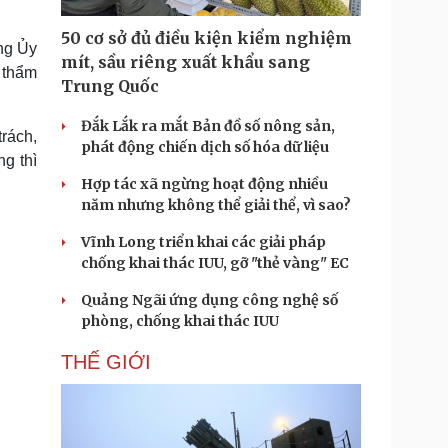
Doanh nghiệp 24h
Tin Công nghệ
Doanh nhân
Trải nghiệm
50 cơ sở đủ điều kiện kiểm nghiệm
ong Ủy
ì cộng đồng
Chuyển đổi số
mít, sầu riêng xuất khẩu sang
n thẩm
Trung Quốc
u lịch
Podcast
Đắk Lắk ra mắt Bản đồ số nông sản,
Tư vấn
Câu chuyện thời sự
rách,
phát động chiến dịch số hóa dữ liệu
Săn Tour
Đọc truyện đêm khuya
g thì
heck-in
Cửa sổ tình yêu
Hợp tác xã ngừng hoạt động nhiều
Kể chuyện cho bé
năm nhưng không thể giải thể, vì sao?
Hạt giống tâm hồn
Vĩnh Long triển khai các giải pháp
chống khai thác IUU, gỡ "thẻ vàng" EC
Quảng Ngãi ứng dụng công nghệ số
phòng, chống khai thác IUU
THẾ GIỚI