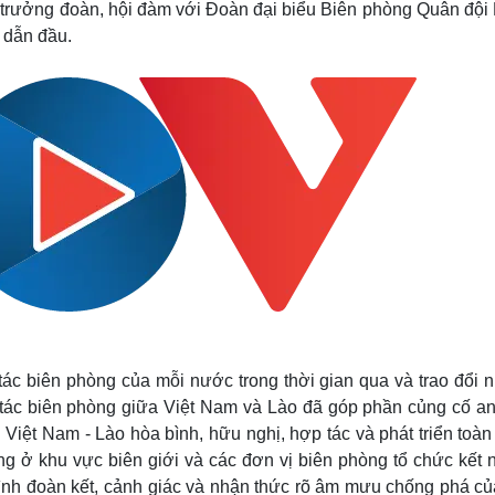
trưởng đoàn, hội đàm với Đoàn đại biểu Biên phòng Quân đội
Lịch thi đấu bóng đá
Xe máy
 dẫn đầu.
Thế giới thể thao
Tư vấn
eSports
V
Hậu trường
Văn hóa
Giải trí
D
Sân khấu - Điện ảnh
Nghệ sĩ
Văn học
Thời trang
Âm nhạc
Sao Việt
c
Di sản
 tác biên phòng của mỗi nước trong thời gian qua và trao đổi 
p tác biên phòng giữa Việt Nam và Lào đã góp phần củng cố an
Việt Nam - Lào hòa bình, hữu nghị, hợp tác và phát triển toàn
g ở khu vực biên giới và các đơn vị biên phòng tổ chức kết n
h đoàn kết, cảnh giác và nhận thức rõ âm mưu chống phá củ