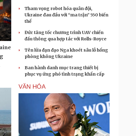
Tham vọng robot hóa quân đội,
Ukraine đau đầu với “ma trận” 550 biến
thể
Đức tăng tốc chương trình UAV chiến
đấu thông qua hợp tác với Rolls-Royce
aine
Tên lửa đạn đạo Nga khoét sâu lỗ hổng
ng
phòng không Ukraine
u
Ban hành danh mục trang thiết bị
phục vụ ứng phó tình trạng khẩn cấp
VĂN HÓA