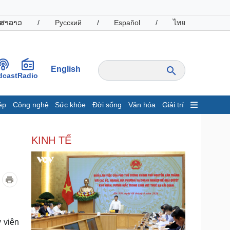
ສາລາວ
/
Русский
/
Español
/
ไทย
English
dcast
Radio
ệp
Công nghệ
Sức khỏe
Đời sống
Văn hóa
Giải trí
inh tế
Thị trường
KINH TẾ
ất động sản
Giá vàng
hởi nghiệp
Tiêu dùng
Tỷ giá
Chứng khoán
Giá cà phê
oanh nghiệp
Công nghệ
y viên
hông tin doanh nghiệp
Sành điệu