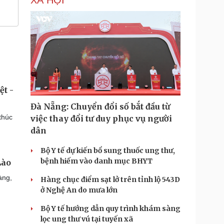
XÃ HỘI
ệt -
Đà Nẵng: Chuyển đổi số bắt đầu từ
thúc
việc thay đổi tư duy phục vụ người
dân
Bộ Y tế dự kiến bổ sung thuốc ung thư,
bệnh hiếm vào danh mục BHYT
Lào
àng,
Hàng chục điểm sạt lở trên tỉnh lộ 543D
ở Nghệ An do mưa lớn
Bộ Y tế hướng dẫn quy trình khám sàng
lọc ung thư vú tại tuyến xã