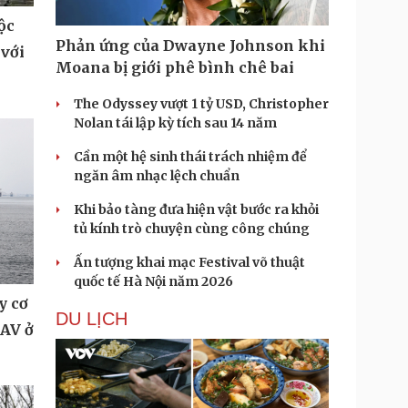
ộc
Phản ứng của Dwayne Johnson khi
 với
Moana bị giới phê bình chê bai
The Odyssey vượt 1 tỷ USD, Christopher
Nolan tái lập kỳ tích sau 14 năm
Cần một hệ sinh thái trách nhiệm để
ngăn âm nhạc lệch chuẩn
Khi bảo tàng đưa hiện vật bước ra khỏi
tủ kính trò chuyện cùng công chúng
Ấn tượng khai mạc Festival võ thuật
quốc tế Hà Nội năm 2026
y cơ
DU LỊCH
UAV ở