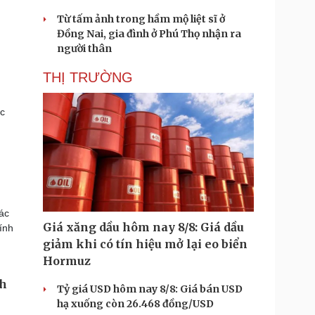
Từ tấm ảnh trong hầm mộ liệt sĩ ở
Đồng Nai, gia đình ở Phú Thọ nhận ra
người thân
THỊ TRƯỜNG
ác
ác
Giá xăng dầu hôm nay 8/8: Giá dầu
ính
giảm khi có tín hiệu mở lại eo biển
Hormuz
nh
Tỷ giá USD hôm nay 8/8: Giá bán USD
hạ xuống còn 26.468 đồng/USD