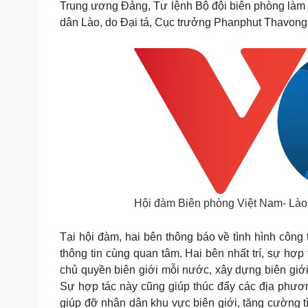
Trung ương Đảng, Tư lệnh Bộ đội biên phòng làm 
Tin nóng
Việt Nam
dân Lào, do Đại tá, Cục trưởng Phanphut Thavong
Tư vấn luật
Phân tích
Sức khỏe
Đời sống
Dinh dưỡng - món ngon
Nhà đẹp
Cây thuốc
Blog
Sản phụ khoa
Tình yêu - Gia đình
Nhi khoa
Nam khoa
Làm đẹp - giảm cân
Phòng mạch online
Ăn sạch sống khỏe
Hội đàm Biên phòng Việt Nam- Lào
Cải chính
Tại hội đàm, hai bên thông báo về tình hình công
thông tin cùng quan tâm. Hai bên nhất trí, sự hợ
chủ quyền biên giới mỗi nước, xây dựng biên giới 
Sự hợp tác này cũng giúp thúc đẩy các địa phươn
giúp đỡ nhân dân khu vực biên giới, tăng cường tìn