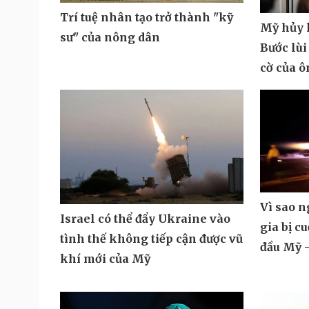
Trí tuệ nhân tạo trở thành "kỹ
Mỹ hủy k
sư" của nông dân
Bước lùi
cờ của 
Vì sao 
Israel có thể đẩy Ukraine vào
gia bị c
tình thế không tiếp cận được vũ
đầu Mỹ -
khí mới của Mỹ