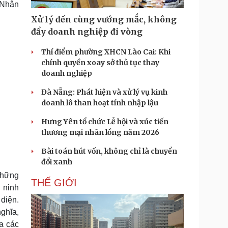
 Nhân
Doanh nghiệp 24h
Tin Công nghệ
Doanh nhân
Trải nghiệm
Xử lý đến cùng vướng mắc, không
ì cộng đồng
Chuyển đổi số
đẩy doanh nghiệp đi vòng
Thí điểm phường XHCN Lào Cai: Khi
u lịch
Podcast
chính quyền xoay sở thủ tục thay
Tư vấn
Câu chuyện thời sự
doanh nghiệp
Săn Tour
Đọc truyện đêm khuya
heck-in
Cửa sổ tình yêu
Đà Nẵng: Phát hiện và xử lý vụ kinh
Kể chuyện cho bé
doanh lô than hoạt tính nhập lậu
Hạt giống tâm hồn
Hưng Yên tổ chức Lễ hội và xúc tiến
thương mại nhãn lồng năm 2026
Bài toán hút vốn, không chỉ là chuyển
đổi xanh
những
THẾ GIỚI
 ninh
 diện.
ghĩa,
a các