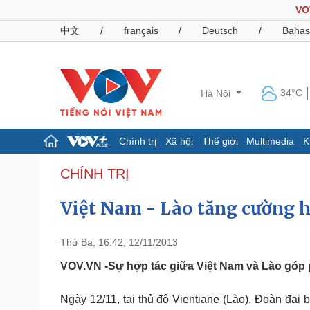
VO
中文
/
français
/
Deutsch
/
Bahas
34°C
Hà Nội
Chính trị
Xã hội
Thế giới
Multimedia
K
Chính trị
Xã hội
CHÍNH TRỊ
Đảng
Tin 24h
Việt Nam - Lào tăng cường 
Tổ chức nhân sự
Dự báo thời tiết
Quốc hội
Giáo dục
Nhận diện sự thật
Dấu ấn VOV
Thứ Ba, 16:42, 12/11/2013
Việc làm
Biển đảo
VOV.VN -Sự hợp tác giữa Việt Nam và Lào góp 
Pháp luật
Quân sự - Quốc phòng
Ngày 12/11, tại thủ đô Vientiane (Lào), Đoàn đại 
Vụ án
Vũ khí