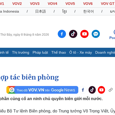
V1
VOV2
VOV3
VOV4
VOV5
VOV6
VOV GT
a Indonesia
/
日本語
/
ខ្មែរ
/
한국어
/
ພາ
Thứ Bảy, ngày 8 tháng 8 năm 2026
Po
inh tế
Thị trường
Pháp luật
Thể thao
Ô tô - Xe máy
Doanh nghi
Thế giới
Multimedia
K
Quan sát
Video
B
hợp tác biên phòng
Cuộc sống đó đây
Ảnh
K
Hồ sơ
E-Magazine
Infographic
phần củng cố an ninh chủ quyền biên giới mỗi nước.
Thể thao
Ô tô - Xe máy
D
biểu Bộ Tư lệnh Biên phòng, do Trung tướng Võ Trọng Việt, Ủ
Bóng đá
Ô tô
T