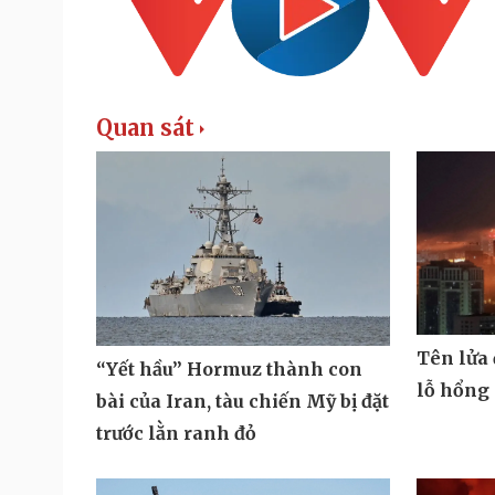
Quan sát
Tên lửa
“Yết hầu” Hormuz thành con
lỗ hổng
bài của Iran, tàu chiến Mỹ bị đặt
trước lằn ranh đỏ