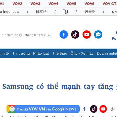
V1
VOV2
VOV3
VOV4
VOV5
VOV6
VOV GT
a Indonesia
/
日本語
/
ខ្មែរ
/
한국어
/
ພາ
Thứ Năm, ngày 6 tháng 8 năm 2026
Po
inh tế
Thị trường
Pháp luật
Thể thao
Ô tô - Xe máy
Doanh nghi
Thế giới
Multimedia
K
Quan sát
Video
B
Cuộc sống đó đây
Ảnh
K
Hồ sơ
E-Magazine
p Samsung có thể mạnh tay tăng 
Infographic
Thể thao
Ô tô - Xe máy
D
Bóng đá
Ô tô
T