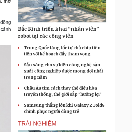
h, mở
Doanh nghiệp 24h
Tin Công nghệ
Doanh nhân
Trải nghiệm
ì cộng đồng
Chuyển đổi số
 đồng
Bắc Kinh triển khai “nhân viên”
ã cảnh
u lịch
Podcast
robot tại các công viên
Tư vấn
Câu chuyện thời sự
Săn Tour
Đọc truyện đêm khuya
Trung Quốc tăng tốc tự chủ chip tiên
heck-in
Cửa sổ tình yêu
tiến với kế hoạch đầy tham vọng
Kể chuyện cho bé
Sẵn sàng cho sự kiện công nghệ sản
Hạt giống tâm hồn
xuất công nghiệp được mong đợi nhất
trong năm
Châu Âu tìm cách thay thế điều hòa
truyền thống, thế giới sắp “hưởng lợi”
Samsung thắng lớn khi Galaxy Z Fold8
chinh phục người dùng trẻ
TRẢI NGHIỆM