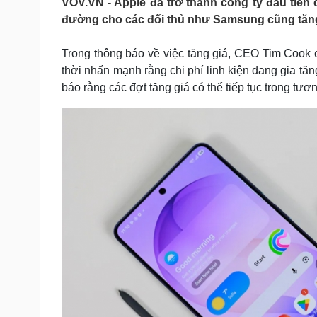
VOV.VN - Apple đã trở thành công ty đầu tiên
Tin nóng
Việt Nam
đường cho các đối thủ như Samsung cũng tăng 
Tư vấn luật
Phân tích
Trong thông báo về việc tăng giá, CEO Tim Cook c
thời nhấn mạnh rằng chi phí linh kiện đang gia tă
Sức khỏe
Đời sống
báo rằng các đợt tăng giá có thể tiếp tục trong tươn
Dinh dưỡng - món ngon
Nhà đẹp
Cây thuốc
Blog
Sản phụ khoa
Tình yêu - Gia đình
Nhi khoa
Nam khoa
Làm đẹp - giảm cân
Phòng mạch online
Ăn sạch sống khỏe
Cải chính