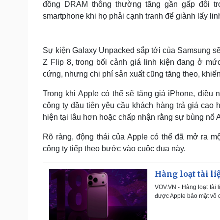
đồng DRAM thông thường tăng gần gấp đôi tro
smartphone khi họ phải cạnh tranh để giành lấy lin
Sự kiện Galaxy Unpacked sắp tới của Samsung sẽ 
Z Flip 8, trong bối cảnh giá linh kiện đang ở 
cứng, nhưng chi phí sản xuất cũng tăng theo, khiến
Trong khi Apple có thể sẽ tăng giá iPhone, điều 
công ty đầu tiên yêu cầu khách hàng trả giá cao h
hiện tại lâu hơn hoặc chấp nhận rằng sự bùng nổ AI
Rõ ràng, động thái của Apple có thể đã mở ra m
công ty tiếp theo bước vào cuộc đua này.
Hàng loạt tài l
VOV.VN - Hàng loạt tài l
được Apple bảo mật vô 