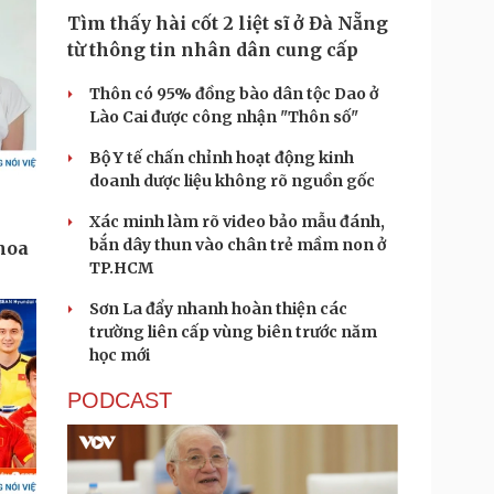
Tìm thấy hài cốt 2 liệt sĩ ở Đà Nẵng
từ thông tin nhân dân cung cấp
Thôn có 95% đồng bào dân tộc Dao ở
Lào Cai được công nhận "Thôn số"
Bộ Y tế chấn chỉnh hoạt động kinh
doanh dược liệu không rõ nguồn gốc
Xác minh làm rõ video bảo mẫu đánh,
bắn dây thun vào chân trẻ mầm non ở
TP.HCM
Sơn La đẩy nhanh hoàn thiện các
trường liên cấp vùng biên trước năm
học mới
PODCAST