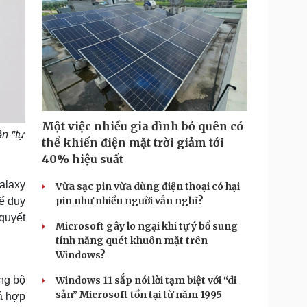
Một việc nhiều gia đình bỏ quên có
n "tự
thể khiến điện mặt trời giảm tới
40% hiệu suất
alaxy
Vừa sạc pin vừa dùng điện thoại có hại
pin như nhiều người vẫn nghĩ?
ể duy
 quyết
Microsoft gây lo ngại khi tự ý bổ sung
tính năng quét khuôn mặt trên
Windows?
ờng bộ
Windows 11 sắp nói lời tạm biệt với “di
sản” Microsoft tồn tại từ năm 1995
á hợp