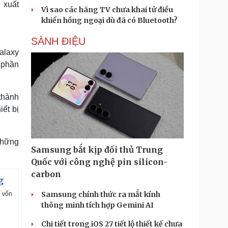
 xuất
Vì sao các hãng TV chưa khai tử điều
khiển hồng ngoại dù đã có Bluetooth?
SÀNH ĐIỆU
alaxy
 phần
thành
iết bị
những
Samsung bắt kịp đối thủ Trung
Quốc với công nghệ pin silicon-
carbon
g
Samsung chính thức ra mắt kính
g vốn
thông minh tích hợp Gemini AI
Chi tiết trong iOS 27 tiết lộ thiết kế chưa