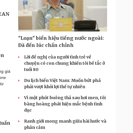
"Loạn" biển hiệu tiếng nước ngoài:
Đã đến lúc chấn chỉnh
ện
Lời đề nghị của người tình trẻ về
chuyện có con chung khiến tôi bế tắc ở
tuổi 80
ng giá
hone
Du lịch biển Việt Nam: Muốn bứt phá
từ
phải vượt khỏi lợi thế tự nhiên
Vì một phút buông thả sau hơi men, tôi
bàng hoàng phát hiện mắc bệnh tình
dục
Ranh giới mong manh giữa hài hước và
 tuần
phản cảm