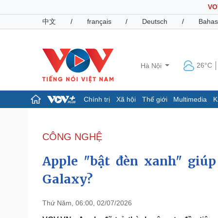
VO
中文
/
français
/
Deutsch
/
Bahas
26°C
Hà Nội
Chính trị
Xã hội
Thế giới
Multimedia
K
Chính trị
Xã hội
Đảng
Tin 24h
CÔNG NGHỆ
Tổ chức nhân sự
Dự báo thời tiết
Quốc hội
Giáo dục
Apple "bật đèn xanh" giú
Nhận diện sự thật
Dấu ấn VOV
Việc làm
Galaxy?
Biển đảo
Pháp luật
Quân sự - Quốc phòng
Thứ Năm, 06:00, 02/07/2026
Vụ án
Vũ khí