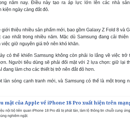
ng năm nay. Điều này tạo ra áp lực lớn lên các nhà sản
h kiện ngày càng đắt đỏ.
giới thiệu nhiều sản phẩm mới, bao gồm Galaxy Z Fold 8 và G
mức cao nhất trong nhiều năm. Mặc dù Samsung đang cải thiện
 việc giữ nguyên giá trở nên khó khăn.
này có thể khiến Samsung không còn phải lo lắng về việc trở 
ơn. Người tiêu dùng sẽ phải đối mặt với 2 lựa chọn: giữ lại th
 đang làm cho các thiết bị trở nên đắt đỏ hơn.
ột làn sóng cạnh tranh mới, và Samsung có thể là một trong 
iệu mật của Apple về iPhone 18 Pro xuất hiện trên mạn
iệu nội bộ liên quan iPhone 18 Pro đã bị phát tán, làm lộ thông tin chuỗi cung ứn
cùng nghiêm ngặt.