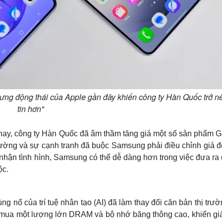
ưng động thái của Apple gần đây khiến công ty Hàn Quốc trở nê
tin hơn"
y, công ty Hàn Quốc đã âm thầm tăng giá một số sản phẩm G
trường và sự cạnh tranh đã buộc Samsung phải điều chỉnh giá đ
a nhận tình hình, Samsung có thể dễ dàng hơn trong việc đưa ra
ộc.
g nổ của trí tuệ nhân tạo (AI) đã làm thay đổi căn bản thị trư
ng mua một lượng lớn DRAM và bộ nhớ băng thông cao, khiến gi