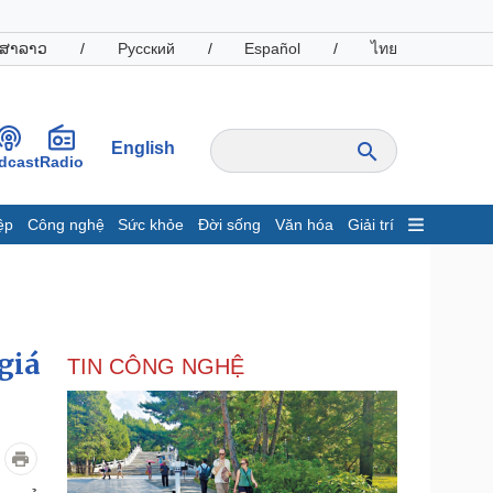
ສາລາວ
/
Русский
/
Español
/
ไทย
English
dcast
Radio
ệp
Công nghệ
Sức khỏe
Đời sống
Văn hóa
Giải trí
inh tế
Thị trường
ất động sản
Giá vàng
hởi nghiệp
Tiêu dùng
Tỷ giá
giá
TIN CÔNG NGHỆ
Chứng khoán
Giá cà phê
oanh nghiệp
Công nghệ
hông tin doanh nghiệp
Sành điệu