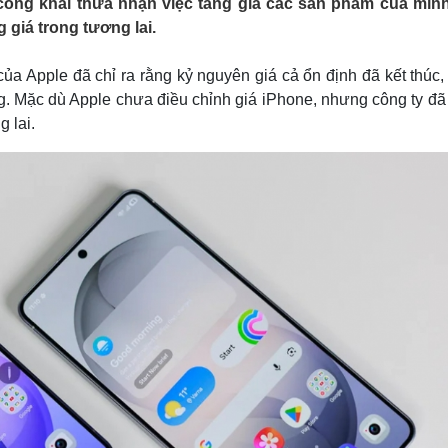
 công khai thừa nhận việc tăng giá các sản phẩm của mìn
Lịch thi đấu bóng đá
Xe máy
giá trong tương lai.
Thế giới thể thao
Tư vấn
eSports
V
Hậu trường
ủa Apple đã chỉ ra rằng kỷ nguyên giá cả ổn định đã kết thúc,
ng. Mặc dù Apple chưa điều chỉnh giá iPhone, nhưng công ty đ
Văn hóa
Giải trí
D
g lai.
Sân khấu - Điện ảnh
Nghệ sĩ
Văn học
Thời trang
Âm nhạc
Sao Việt
c
Di sản