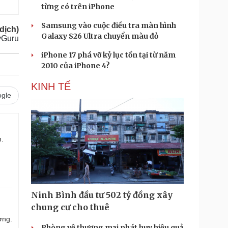
từng có trên iPhone
Samsung vào cuộc điều tra màn hình
dịch)
Galaxy S26 Ultra chuyển màu đỏ
Guru
iPhone 17 phá vỡ kỷ lục tồn tại từ năm
2010 của iPhone 4?
KINH TẾ
gle
n.
Ninh Bình đầu tư 502 tỷ đồng xây
chung cư cho thuê
ợng.
Phòng vệ thương mại phát huy hiệu quả