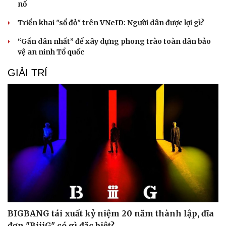
nổ
Triển khai "sổ đỏ" trên VNeID: Người dân được lợi gì?
“Gần dân nhất” để xây dựng phong trào toàn dân bảo
vệ an ninh Tổ quốc
GIẢI TRÍ
BIGBANG tái xuất kỷ niệm 20 năm thành lập, đĩa
Cải chính
đơn "BiiiG" có gì đặc biệt?