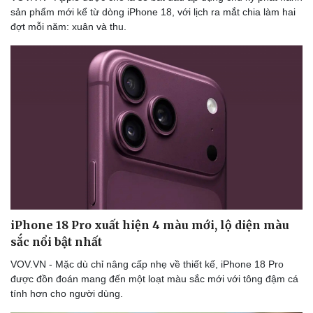
Thể thao
Ô tô - Xe máy
sản phẩm mới kể từ dòng iPhone 18, với lịch ra mắt chia làm hai
đợt mỗi năm: xuân và thu.
Bóng đá
Ô tô
Lịch thi đấu bóng đá
Xe máy
Thế giới thể thao
Tư vấn
eSports
Hậu trường
iPhone 18 Pro xuất hiện 4 màu mới, lộ diện màu
sắc nổi bật nhất
VOV.VN - Mặc dù chỉ nâng cấp nhẹ về thiết kế, iPhone 18 Pro
được đồn đoán mang đến một loạt màu sắc mới với tông đậm cá
tính hơn cho người dùng.