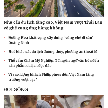
Nhu cầu du lịch tăng cao, Việt Nam vượt Thái Lan
về ghế cung ứng hàng không
Đường Hoa khát vọng xây dựng “vùng chè di sản”
Quảng Ninh
Huế khảo sát du lịch đường thủy, phương án thoát lũ
Thổ cẩm Chăm Mỹ Nghiệp: Từ ngôn ngữ văn hóa đến
sản phẩm du lịch độc đáo
Vì sao lượng khách Philippines đến Việt Nam tăng
trưởng vượt bậc?
Du lịch
Podcast
ĐỜI SỐNG
Tư vấn
Câu chuyện thời sự
Săn Tour
Đọc truyện đêm khuya
check-in
Cửa sổ tình yêu
Kể chuyện cho bé