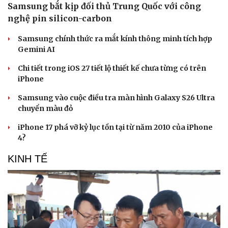
Samsung bắt kịp đối thủ Trung Quốc với công
nghệ pin silicon-carbon
Samsung chính thức ra mắt kính thông minh tích hợp
Gemini AI
Chi tiết trong iOS 27 tiết lộ thiết kế chưa từng có trên
Sức khỏe
Đời sống
iPhone
Dinh dưỡng - món ngon
Nhà đẹp
Samsung vào cuộc điều tra màn hình Galaxy S26 Ultra
Cây thuốc
Blog
chuyển màu đỏ
Sản phụ khoa
Tình yêu - Gia đình
Nhi khoa
iPhone 17 phá vỡ kỷ lục tồn tại từ năm 2010 của iPhone
Nam khoa
4?
Làm đẹp - giảm cân
Phòng mạch online
KINH TẾ
Ăn sạch sống khỏe