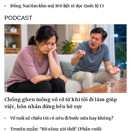
Đồng Nai tìm khu mộ 100 liệt sĩ dọc Quốc lộ 13
PODCAST
Văn hóa
Giải trí
Sân khấu - Điện ảnh
Nghệ sĩ
Chồng ghen tuông vô cớ từ khi tôi đi làm giúp
Văn học
Thời trang
việc, hôn nhân đứng bên bờ vực
Âm nhạc
Sao Việt
Di sản
Về tuổi xế chiều tôi có nên đi bước nữa hay không?
Truyện ngắn: "Bờ sông gió thổi" (Phần cuối)