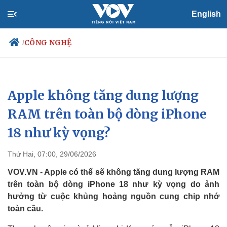
English
CÔNG NGHỆ
/
Apple không tăng dung lượng
Chính trị
Xã hội
Đảng
Tin 24h
RAM trên toàn bộ dòng iPhone
Tổ chức nhân sự
Dự báo thời tiết
18 như kỳ vọng?
Quốc hội
Giáo dục
Nhận diện sự thật
Dấu ấn VOV
Việc làm
Thứ Hai, 07:00, 29/06/2026
Biển đảo
VOV.VN - Apple có thể sẽ không tăng dung lượng RAM
trên toàn bộ dòng iPhone 18 như kỳ vọng do ảnh
hưởng từ cuộc khủng hoảng nguồn cung chip nhớ
toàn cầu.