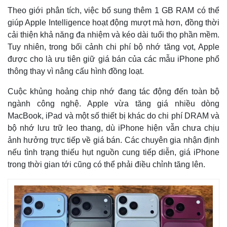
Theo giới phân tích, việc bổ sung thêm 1 GB RAM có thể
giúp Apple Intelligence hoạt động mượt mà hơn, đồng thời
cải thiện khả năng đa nhiệm và kéo dài tuổi thọ phần mềm.
Tuy nhiên, trong bối cảnh chi phí bộ nhớ tăng vọt, Apple
được cho là ưu tiên giữ giá bán của các mẫu iPhone phổ
thông thay vì nâng cấu hình đồng loạt.
Cuộc khủng hoảng chip nhớ đang tác động đến toàn bộ
ngành công nghệ. Apple vừa tăng giá nhiều dòng
MacBook, iPad và một số thiết bị khác do chi phí DRAM và
bộ nhớ lưu trữ leo thang, dù iPhone hiện vẫn chưa chịu
ảnh hưởng trực tiếp về giá bán. Các chuyên gia nhận định
Thế giới
Multimedia
nếu tình trạng thiếu hụt nguồn cung tiếp diễn, giá iPhone
Quan sát
Video
trong thời gian tới cũng có thể phải điều chỉnh tăng lên.
Cuộc sống đó đây
Ảnh
Hồ sơ
E-Magazine
Infographic