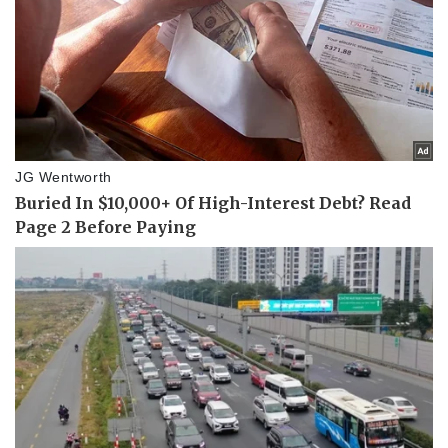
Vụ án
Vũ khí
Tin nóng
Việt Nam
Tư vấn luật
Phân tích