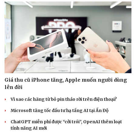
Doanh nghiệp
Công nghệ
Thông tin doanh nghiệp
Sành điệu
Doanh nghiệp 24h
Tin Công nghệ
Doanh nhân
Trải nghiệm
Vì cộng đồng
Chuyển đổi số
Giá thu cũ iPhone tăng, Apple muốn người dùng
lên đời
Vì sao các hãng từ bỏ pin tháo rời trên điện thoại?
Microsoft tăng tốc đầu tư hạ tầng AI tại Ấn Độ
ChatGPT miễn phí được “cởi trói”, OpenAI thêm loạt
tính năng AI mới