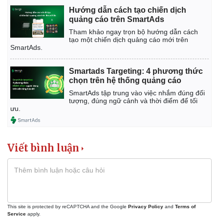
Hướng dẫn cách tạo chiến dịch
quảng cáo trên SmartAds
Tham khảo ngay trọn bộ hướng dẫn cách
tạo một chiến dịch quảng cáo mới trên
SmartAds.
Smartads Targeting: 4 phương thức
chọn trên hệ thống quảng cáo
SmartAds tập trung vào việc nhắm đúng đối
tượng, đúng ngữ cảnh và thời điểm để tối
ưu.
Viết bình luận
Kinh tế
Thị trường
Bất động sản
Giá vàng
Khởi nghiệp
Tiêu dùng
Tỷ giá
This site is protected by reCAPTCHA and the Google
Privacy Policy
and
Terms of
Chứng khoán
Service
apply.