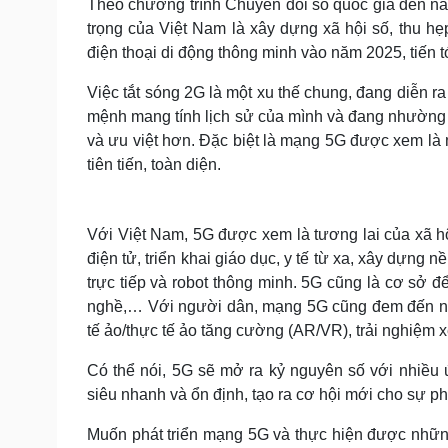
Theo chương trình Chuyển đổi số quốc gia đến n
trọng của Việt Nam là xây dựng xã hội số, thu h
điện thoại di động thông minh vào năm 2025, tiến
Việc tắt sóng 2G là một xu thế chung, đang diễn r
mệnh mang tính lịch sử của mình và đang nhườn
và ưu việt hơn. Đặc biệt là mạng 5G được xem là m
tiên tiến, toàn diện.
Với Việt Nam, 5G được xem là tương lai của xã h
điện tử, triển khai giáo dục, y tế từ xa, xây dựng
trực tiếp và robot thông minh. 5G cũng là cơ sở để
nghề,… Với người dân, mạng 5G cũng đem đến nhữ
tế ảo/thực tế ảo tăng cường (AR/VR), trải nghiệm x
Có thể nói, 5G sẽ mở ra kỷ nguyên số với nhiều ứ
siêu nhanh và ổn định, tạo ra cơ hội mới cho sự ph
Muốn phát triển mạng 5G và thực hiện được những