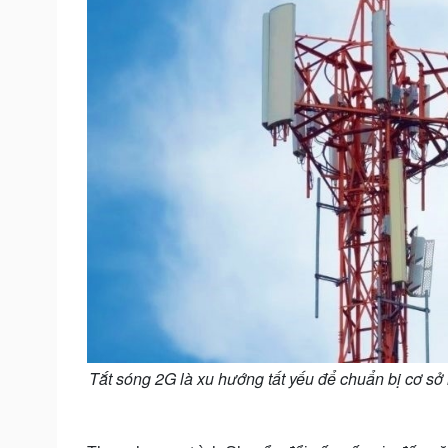
Tắt sóng 2G là xu hướng tất yếu để chuẩn bị cơ sở 