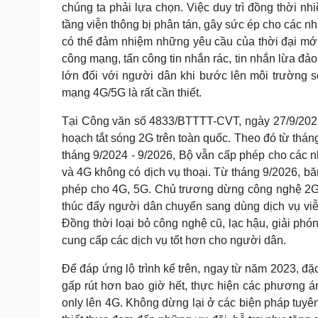
chúng ta phải lựa chọn. Việc duy trì đồng thời n
tầng viễn thông bị phân tán, gây sức ép cho các
có thể đảm nhiệm những yêu cầu của thời đại mớ
công mạng, tấn công tin nhắn rác, tin nhắn lừa đả
lớn đối với người dân khi bước lên môi trường s
mạng 4G/5G là rất cần thiết.
Tại Công văn số 4833/BTTTT-CVT, ngày 27/9/2022, 
hoạch tắt sóng 2G trên toàn quốc. Theo đó từ thán
tháng 9/2024 - 9/2026, Bộ vẫn cấp phép cho các 
và 4G không có dịch vụ thoại. Từ tháng 9/2026, b
phép cho 4G, 5G. Chủ trương dừng công nghệ 2G,
thúc đẩy người dân chuyển sang dùng dịch vụ viễ
Đồng thời loại bỏ công nghệ cũ, lạc hậu, giải phó
cung cấp các dịch vụ tốt hơn cho người dân.
Để đáp ứng lộ trình kể trên, ngay từ năm 2023, 
gấp rút hơn bao giờ hết, thực hiện các phương án
only lên 4G. Không dừng lại ở các biện pháp tuyên