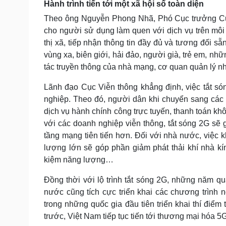
Hành trình tiến tới một xã hội số toàn diện
Theo ông Nguyễn Phong Nhã, Phó Cục trưởng Cục 
cho người sử dụng làm quen với dịch vụ trên môi 
thị xã, tiếp nhận thông tin đầy đủ và tương đối
vùng xa, biên giới, hải đảo, người già, trẻ em, nh
tác truyền thông của nhà mạng, cơ quan quản lý 
Lãnh đạo Cục Viễn thông khẳng định, việc tắt só
nghiệp. Theo đó, người dân khi chuyển sang các th
dịch vụ hành chính công trực tuyến, thanh toán kh
với các doanh nghiệp viễn thông, tắt sóng 2G sẽ
tầng mạng tiên tiến hơn. Đối với nhà nước, việc 
lượng lớn sẽ góp phần giảm phát thải khí nhà kí
kiệm năng lượng…
Đồng thời với lộ trình tắt sóng 2G, những năm 
nước cũng tích cực triển khai các chương trình n
trong những quốc gia đầu tiên triển khai thí đi
trước, Việt Nam tiếp tục tiến tới thương mại hóa 5G