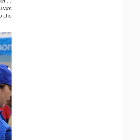
 mới,…
u vực
p cho