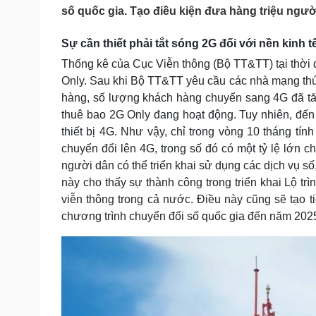
Tin nóng
Việt Nam
số quốc gia. Tạo điều kiện đưa hàng triệu ngư
Tư vấn luật
Phân tích
Sự cần thiết phải tắt sóng 2G đối với nền kinh 
Thống kê của Cục Viễn thông (Bộ TT&TT) tại thời 
Sức khỏe
Đời sống
Only. Sau khi Bộ TT&TT yêu cầu các nhà mạng thúc
Dinh dưỡng - món ngon
Nhà đẹp
hàng, số lượng khách hàng chuyển sang 4G đã tă
Cây thuốc
Blog
thuê bao 2G Only đang hoạt động. Tuy nhiên, đến
Sản phụ khoa
Tình yêu - Gia đình
thiết bị 4G. Như vậy, chỉ trong vòng 10 tháng tín
Nhi khoa
chuyển đổi lên 4G, trong số đó có một tỷ lệ lớn c
Nam khoa
người dân có thể triển khai sử dụng các dịch vụ s
Làm đẹp - giảm cân
này cho thấy sự thành công trong triển khai Lộ t
Phòng mạch online
viễn thông trong cả nước. Điều này cũng sẽ tạo ti
Ăn sạch sống khỏe
chương trình chuyển đổi số quốc gia đến năm 202
Cải chính