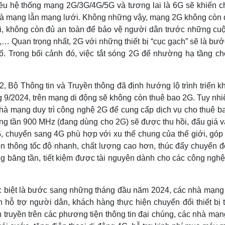
hiều hệ thống mạng 2G/3G/4G/5G và tương lai là 6G sẽ khiến c
 nhà mạng lẫn mạng lưới. Không những vậy, mạng 2G không còn 
i, không còn đủ an toàn để bảo vệ người dân trước những cuộ
o,… Quan trọng nhất, 2G với những thiết bị “cục gạch” sẽ là bư
ố. Trong bối cảnh đó, việc tắt sóng 2G để nhường hạ tầng ch
Bộ Thông tin và Truyền thông đã định hướng lộ trình triển kh
g 9/2024, trên mạng di động sẽ không còn thuê bao 2G. Tuy nhi
nhà mạng duy trì công nghệ 2G để cung cấp dịch vụ cho thuê b
ăng tần 900 MHz (đang dùng cho 2G) sẽ được thu hồi, đấu giá v
 chuyển sang 4G phù hợp với xu thế chung của thế giới, góp
n thông tốc độ nhanh, chất lượng cao hơn, thúc đẩy chuyển đổ
ng băng tần, tiết kiệm được tài nguyên dành cho các công ngh
đặc biệt là bước sang những tháng đầu năm 2024, các nhà mạng
 hỗ trợ người dân, khách hàng thực hiện chuyển đổi thiết bị 
 truyền trên các phương tiện thông tin đại chúng, các nhà mạ