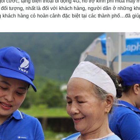
gói cước, tặng điện thoại di động 4G, hỗ trợ kinh phí mua máy
g đối tượng, nhất là đối với khách hàng, người dân ở những kh
g khách hàng có hoàn cảnh đặc biệt tại các thành phố…đã giú