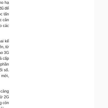
ho hạ
đủ để
c tấn
ớc cản
o các
ai kế
ên, từ
ao 3G
à cấp
 phần
i số.
ệ mới,
 càng
từ 2G
ng còn