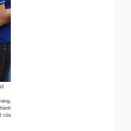
4G
tháng,
thành
ố của