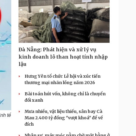
Đà Nẵng: Phát hiện và xử lý vụ
kinh doanh lô than hoạt tính nhập
lậu
Hưng Yên tổ chức Lễ hội và xúc tiến
thương mại nhãn lồng năm 2026
Bài toán hút vốn, không chỉ là chuyển
đổi xanh
Mưa nhiều, vật liệu thiếu, sân bay Cà
inh tế
Mau 2.400 tỷ đồng "vượt khoá" để về
đích
Nhân sự, máy móc nằm chờ mặt bằng ở