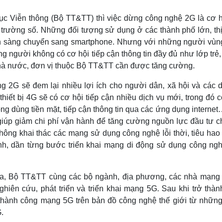
Viễn thông (Bộ TT&TT) thì việc dừng công nghệ 2G là cơ hộ
trường số. Những đối tượng sử dụng ở các thành phố lớn, thị 
 sẵn sàng chuyển sang smartphone. Nhưng với những người vùn
ững người không có cơ hội tiếp cận thông tin đầy đủ như lớp trẻ
nhà nước, đơn vị thuộc Bộ TT&TT cần được tăng cường.
ng 2G sẽ đem lại nhiều lợi ích cho người dân, xã hội và các 
iết bị 4G sẽ có cơ hội tiếp cận nhiều dịch vụ mới, trong đó 
ông dùng tiền mặt, tiếp cận thông tin qua các ứng dụng interne
 giúp giảm chi phí vận hành để tăng cường nguồn lực đầu tư c
không khai thác các mạng sử dụng công nghệ lỗi thời, tiêu hao
nh, dần từng bước triển khai mạng di động sử dụng công nghệ
qua, Bộ TT&TT cùng các bộ ngành, địa phương, các nhà mạng 
ghiên cứu, phát triển và triển khai mạng 5G. Sau khi trở thàn
ểm thành công mạng 5G trên bản đồ công nghệ thế giới từ nhữn
.