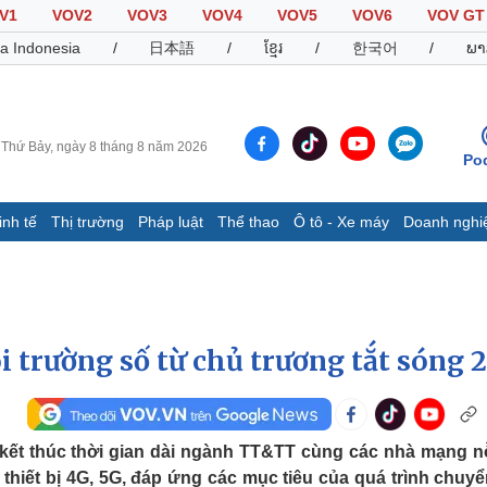
V1
VOV2
VOV3
VOV4
VOV5
VOV6
VOV GT
a Indonesia
/
日本語
/
ខ្មែរ
/
한국어
/
ພາ
Thứ Bảy, ngày 8 tháng 8 năm 2026
Po
inh tế
Thị trường
Pháp luật
Thể thao
Ô tô - Xe máy
Doanh nghi
Thế giới
Multimedia
K
Quan sát
Video
B
Cuộc sống đó đây
Ảnh
K
Hồ sơ
E-Magazine
i trường số từ chủ trương tắt sóng 
Infographic
Thể thao
Ô tô - Xe máy
D
 kết thúc thời gian dài ngành TT&TT cùng các nhà mạng n
Bóng đá
Ô tô
T
thiết bị 4G, 5G, đáp ứng các mục tiêu của quá trình chuyể