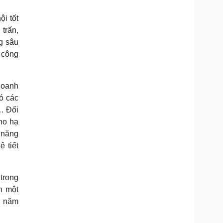
i tốt
trấn,
g sâu
, công
doanh
có các
t… Đối
ho hạ
 năng
 tiết
trong
h một
g năm