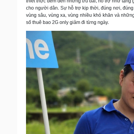
thiết thực đem đến những ưu đãi, hỗ trợ như tặng 
cho người dân. Sự hỗ trợ kịp thời, đúng nơi, đún
vùng sâu, vùng xa, vùng nhiều khó khăn và nhữn
số thuê bao 2G only giảm đi từng ngày.