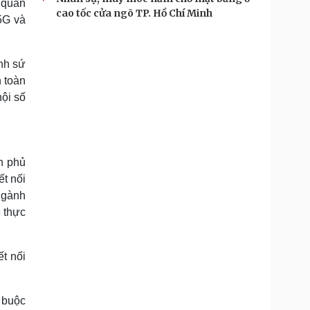
 quan
cao tốc cửa ngõ TP. Hồ Chí Minh
5G và
ành sứ
 toàn
hội số
h phủ
ết nối
 ngành
 thực
t nối
 buộc