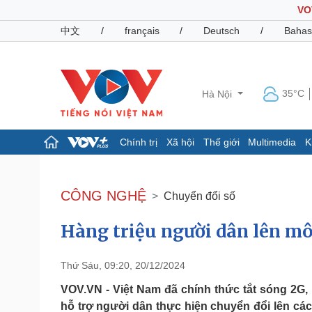
VO
中文
/
français
/
Deutsch
/
Bahas
35°C
Hà Nội
Chính trị
Xã hội
Thế giới
Multimedia
K
Chính trị
Xã hội
Đảng
Tin 24h
CÔNG NGHỆ
Chuyển đổi số
Tổ chức nhân sự
Dự báo thời tiết
Quốc hội
Giáo dục
Hàng triệu người dân lên mô
Nhận diện sự thật
Dấu ấn VOV
Việc làm
Biển đảo
Thứ Sáu, 09:20, 20/12/2024
Pháp luật
Quân sự - Quốc phòng
VOV.VN - Việt Nam đã chính thức tắt sóng 2G,
Vụ án
Vũ khí
hỗ trợ người dân thực hiện chuyển đổi lên các 