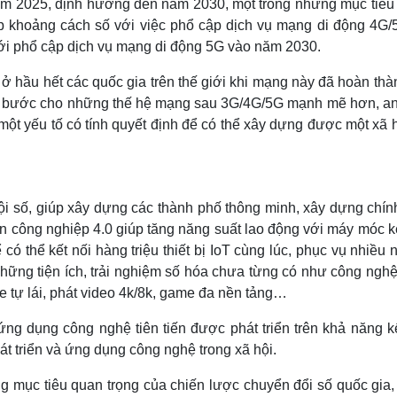
ăm 2025, định hướng đến năm 2030, một trong những mục tiêu
ẹp khoảng cách số với việc phổ cập dịch vụ mạng di động 4G/
 tới phổ cập dịch vụ mạng di động 5G vào năm 2030.
a ở hầu hết các quốc gia trên thế giới khi mạng này đã hoàn th
g bước cho những thế hệ mạng sau 3G/4G/5G mạnh mẽ hơn, an
ột yếu tố có tính quyết định để có thể xây dựng được một xã 
ội số, giúp xây dựng các thành phố thông minh, xây dựng chín
 nền công nghiệp 4.0 giúp tăng năng suất lao động với máy móc k
 có thể kết nối hàng triệu thiết bị IoT cùng lúc, phục vụ nhiều
ng tiện ích, trải nghiệm số hóa chưa từng có như công nghệ
e tự lái, phát video 4k/8k, game đa nền tảng…
ng dụng công nghệ tiên tiến được phát triển trên khả năng kế
át triển và ứng dụng công nghệ trong xã hội.
 mục tiêu quan trọng của chiến lược chuyển đổi số quốc gia,