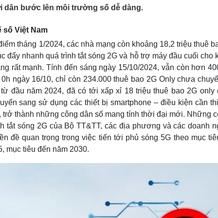
Lịch thi đấu bóng đá
Xe máy
ời dân bước lên môi trường số dễ dàng.
Thế giới thể thao
Tư vấn
eSports
V
tế số Việt Nam
Hậu trường
điểm tháng 1/2024, các nhà mạng còn khoảng 18,2 triệu thuê b
Văn hóa
Giải trí
D
 đẩy nhanh quá trình tắt sóng 2G và hỗ trợ máy đầu cuối cho 
Sân khấu - Điện ảnh
Nghệ sĩ
ng rất mạnh. Tính đến sáng ngày 15/10/2024, vẫn còn hơn 40
Văn học
Thời trang
 0h ngày 16/10, chỉ còn 234.000 thuê bao 2G Only chưa chuyể
Âm nhạc
Sao Việt
c
h từ đầu năm 2024, đã có tới xấp xỉ 18 triệu thuê bao 2G onl
Di sản
huyển sang sử dụng các thiết bị smartphone – điều kiện cần th
ố, trở thành những công dân số mang tính thời đại mới. Những 
rình tắt sóng 2G của Bộ TT&TT, các địa phương và các doanh n
ền đề quan trọng trong việc tiến tới phủ sóng 5G theo mục ti
5, mục tiêu đến năm 2030.