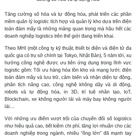
Tăng cường số hóa và tự động hóa, phát triển các phần
mềm quản lý logistic tích hợp và quản lý kho dựa trên điện
toán đám mây là những mảng quan trọng mà hầu hết các
doanh nghiệp logistics trên thế giới đang triển khai.
Theo MHI (một công ty kỹ thuật, thiết bị điện và điện tử đa
quốc gia có trụ sở chính tại Tokyo, Nhật Bản), 5 năm tới, xu
Thế giới
Multimedia
hướng công nghệ được ưu tiên ứng dụng trong lĩnh vực
Quan sát
Video
logistic gồm: Tối ưu hàng hóa tồn kho và mạng lưới; điện
Cuộc sống đó đây
Ảnh
toán đám mây và lưu trữ, cảm biến và nhận diện tự động,
Hồ sơ
E-Magazine
phân tích nâng cao, công nghệ không dây và di động,
Infographic
robots và tự động hóa, in 3D, trí tuệ nhân tạo, IoT,
Blockchain, xe không người lái và máy bay không người
lái…
Với những ưu điểm vượt trội của chuyển đổi số logistics
như hiệu quả cao, tiết kiệm chi phí, tăng lợi nhuận cho các
doanh nghiệp trong ngành, nhiều “ông lớn” đã mạnh tay