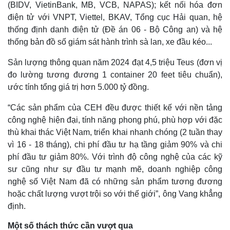
(BIDV, VietinBank, MB, VCB, NAPAS); kết nối hóa đơn
điện tử với VNPT, Viettel, BKAV, Tổng cục Hải quan, hệ
thống định danh điện tử (Đề án 06 - Bộ Công an) và hệ
thống bản đồ số giám sát hành trình sà lan, xe đầu kéo...
Sản lượng thông quan năm 2024 đạt 4,5 triệu Teus (đơn vị
đo lường tương đương 1 container 20 feet tiêu chuẩn),
ước tính tổng giá trị hơn 5.000 tỷ đồng.
“Các sản phẩm của CEH đều được thiết kế với nền tảng
công nghệ hiện đại, tính năng phong phú, phù hợp với đặc
thù khai thác Việt Nam, triển khai nhanh chóng (2 tuần thay
vì 16 - 18 tháng), chi phí đầu tư hạ tầng giảm 90% và chi
phí đầu tư giảm 80%. Với trình độ công nghệ của các kỹ
sư cũng như sự đầu tư mạnh mẽ, doanh nghiệp công
nghệ số Việt Nam đã có những sản phẩm tương đương
hoặc chất lượng vượt trội so với thế giới”, ông Vang khẳng
định.
Một số thách thức cần vượt qua