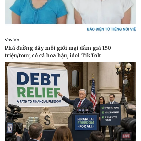
Văn hóa
Giải trí
Sân khấu - Điện ảnh
Nghệ sĩ
Văn học
Thời trang
Âm nhạc
Sao Việt
Di sản