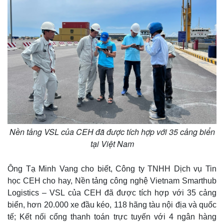
Pháp luật
Quân sự - Quốc phòng
Vụ án
Vũ khí
Tin nóng
Việt Nam
Tư vấn luật
Phân tích
Nền tảng VSL của CEH đã được tích hợp với 35 cảng biển
tại Việt Nam
Ông Tạ Minh Vang cho biết, Công ty TNHH Dịch vụ Tin
học CEH cho hay, Nền tảng công nghệ Vietnam Smarthub
Logistics – VSL của CEH đã được tích hợp với 35 cảng
biển, hơn 20.000 xe đầu kéo, 118 hãng tàu nội địa và quốc
tế; Kết nối cổng thanh toán trực tuyến với 4 ngân hàng