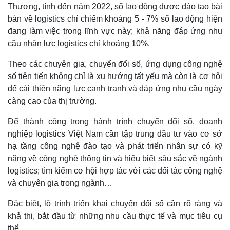
Thương, tính đến năm 2022, số lao động được đào tạo bài
bản về logistics chỉ chiếm khoảng 5 - 7% số lao động hiện
đang làm việc trong lĩnh vực này; khả năng đáp ứng nhu
cầu nhân lực logistics chỉ khoảng 10%.
Doanh nghiệp
Công nghệ
Thông tin doanh nghiệp
Sành điệu
Theo các chuyên gia, chuyển đổi số, ứng dụng công nghệ
Doanh nghiệp 24h
Tin Công nghệ
số tiên tiến không chỉ là xu hướng tất yếu mà còn là cơ hội
Doanh nhân
Trải nghiệm
để cải thiện năng lực cạnh tranh và đáp ứng nhu cầu ngày
Vì cộng đồng
Chuyển đổi số
càng cao của thị trường.
Để thành công trong hành trình chuyển đổi số, doanh
nghiệp logistics Việt Nam cần tập trung đầu tư vào cơ sở
hạ tầng công nghệ đào tạo và phát triển nhân sự có kỹ
năng về công nghệ thông tin và hiểu biết sâu sắc về ngành
logistics; tìm kiếm cơ hội hợp tác với các đối tác công nghệ
và chuyên gia trong ngành…
Đặc biệt, lộ trình triển khai chuyển đổi số cần rõ ràng và
khả thi, bắt đầu từ những nhu cầu thực tế và mục tiêu cụ
thể.