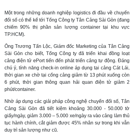
Một trong những doanh nghiệp logistics đi đầu về chuyển
đổi số có thể kể tới Tổng Công ty Tân Cảng Sài Gòn (đang
chiếm 90% thị phần sản lượng container tại khu vực
TP.HCM).
Ông Trương Tấn Lộc, Giám đốc Marketing của Tân Cảng
Kinh tế
Thị trường
Sài Gòn cho biết, Tổng Công ty đã triển khai đồng loạt
Bất động sản
Giá vàng
cảng điện tử ePort tiến đến phát triển cảng tự động. Đáng
Khởi nghiệp
Tiêu dùng
chú ý, tính năng check-in online áp dụng tại cảng Cát Lái,
Tỷ giá
thời gian xe chờ tại cổng cảng giảm từ 13 phút xuống còn
Chứng khoán
6 phút, thời gian thông quan hải quan điện tử giảm 2
Giá cà phê
phút/container.
Nhờ áp dụng các giải pháp công nghệ chuyển đổi số, Tân
Cảng Sài Gòn đã tiết kiệm khoảng 30.000 - 50.000 tờ
giấy/ngày, giảm 3.000 – 5.000 xe/ngày ra vào cảng làm thủ
tục hành chính, cắt giảm được 45% nhân sự trong khi vẫn
duy trì sản lượng như cũ.