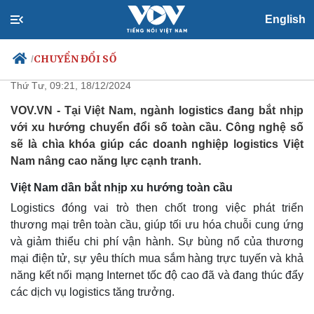
English
Ngành logistics Việt Nam bắt
nhịp với xu hướng chuyển đổi số
CHUYỂN ĐỔI SỐ
/
Thứ Tư, 09:21, 18/12/2024
VOV.VN - Tại Việt Nam, ngành logistics đang bắt nhịp
với xu hướng chuyển đổi số toàn cầu. Công nghệ số
Chính trị
Xã hội
sẽ là chìa khóa giúp các doanh nghiệp logistics Việt
Đảng
Tin 24h
Nam nâng cao năng lực cạnh tranh.
Tổ chức nhân sự
Dự báo thời tiết
Quốc hội
Giáo dục
Việt Nam dần bắt nhịp xu hướng toàn cầu
Nhận diện sự thật
Dấu ấn VOV
Logistics đóng vai trò then chốt trong việc phát triển
Việc làm
thương mại trên toàn cầu, giúp tối ưu hóa chuỗi cung ứng
Biển đảo
và giảm thiểu chi phí vận hành. Sự bùng nổ của thương
mại điện tử, sự yêu thích mua sắm hàng trực tuyến và khả
năng kết nối mạng Internet tốc độ cao đã và đang thúc đẩy
các dịch vụ logistics tăng trưởng.