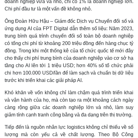
doanh nghiệp vừa và nhỏ, chỉ có 1% là doanh nghiệp lớn.
Chi phí đầu tư là một vấn đề không nhỏ.
Ông Đoàn Hữu Hậu – Giám đốc Dịch vụ Chuyển đổi số và
ứng dụng AI của FPT Digital dẫn thêm số liệu: Năm 2023,
trung bình quá trình chuyển đổi số toàn bộ doanh nghiệp
có tổng chi phí từ khoảng 200 triệu đồng đến hàng chục tỷ
đồng. Trong khi một thống kê của tổ chức quốc tế mới đây
cho thấy chi phí trung bình của doanh nghiệp vào cơ sở hạ
tầng cho AI lên tới 1 triệu USD; hơn 40% số tổ chức phải
chi hơn 100.000 USD/lần để làm sạch và chuẩn bị dữ liệu
trước khi triển khai các giải pháp AI.
Khó khăn về vốn không chỉ làm chậm quá trình triển khai
và vận hành của họ, mà còn tạo ra một khoảng cách ngày
càng rộng giữa các doanh nghiệp lớn và nhỏ, làm suy
giảm tính cạnh tranh công bằng và đa dạng trên thị trường.
Tiếp đến là nguồn nhân lực logistics không chỉ thiếu về số
lượng mà còn yếu cả về chất lượng. Theo Bộ Công