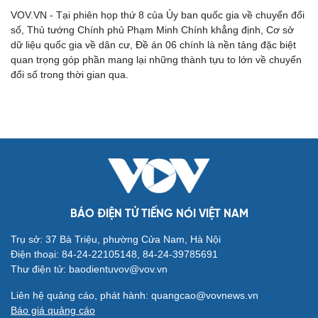
VOV.VN - Tại phiên họp thứ 8 của Ủy ban quốc gia về chuyển đổi
số, Thủ tướng Chính phủ Phạm Minh Chính khẳng định, Cơ sở
Cải chính
dữ liệu quốc gia về dân cư, Đề án 06 chính là nền tảng đặc biệt
quan trọng góp phần mang lại những thành tựu to lớn về chuyển
đổi số trong thời gian qua.
BÁO ĐIỆN TỬ TIẾNG NÓI VIỆT NAM
Trụ sở: 37 Bà Triệu, phường Cửa Nam, Hà Nội
Điện thoại: 84-24-22105148, 84-24-39785691
Thư điện tử: baodientuvov@vov.vn
Liên hệ quảng cáo, phát hành: quangcao@vovnews.vn
Báo giá quảng cáo