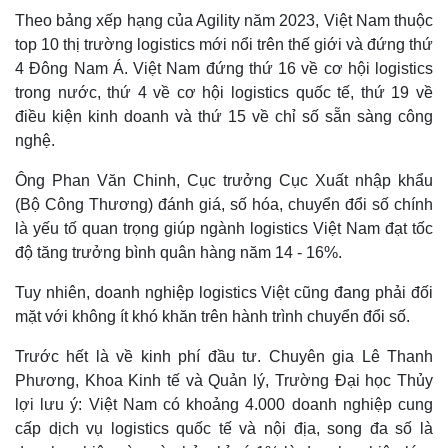
Theo bảng xếp hạng của Agility năm 2023, Việt Nam thuộc
top 10 thị trường logistics mới nổi trên thế giới và đứng thứ
4 Đông Nam Á. Việt Nam đứng thứ 16 về cơ hội logistics
trong nước, thứ 4 về cơ hội logistics quốc tế, thứ 19 về
Thể thao
Ô tô - Xe máy
điều kiện kinh doanh và thứ 15 về chỉ số sẵn sàng công
Bóng đá
Ô tô
nghệ.
Lịch thi đấu bóng đá
Xe máy
Thế giới thể thao
Tư vấn
Ông Phan Văn Chinh, Cục trưởng Cục Xuất nhập khẩu
eSports
(Bộ Công Thương) đánh giá, số hóa, chuyển đổi số chính
Hậu trường
là yếu tố quan trọng giúp ngành logistics Việt Nam đạt tốc
độ tăng trưởng bình quân hàng năm 14 - 16%.
Tuy nhiên, doanh nghiệp logistics Việt cũng đang phải đối
mặt với không ít khó khăn trên hành trình chuyển đổi số.
Trước hết là về kinh phí đầu tư. Chuyên gia Lê Thanh
Phương, Khoa Kinh tế và Quản lý, Trường Đại học Thủy
lợi lưu ý: Việt Nam có khoảng 4.000 doanh nghiệp cung
cấp dịch vụ logistics quốc tế và nội địa, song đa số là