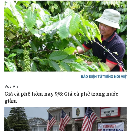
Sức khỏe
Đời sống
Dinh dưỡng - món ngon
Nhà đẹp
Cây thuốc
Blog
Sản phụ khoa
Tình yêu - Gia đình
Nhi khoa
Nam khoa
Làm đẹp - giảm cân
Phòng mạch online
Ăn sạch sống khỏe