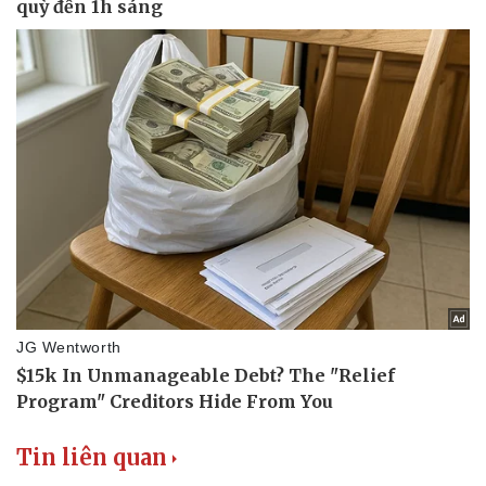
Du lịch
Podcast
Tư vấn
Câu chuyện thời sự
Săn Tour
Đọc truyện đêm khuya
check-in
Cửa sổ tình yêu
Kể chuyện cho bé
Hạt giống tâm hồn
Tin liên quan