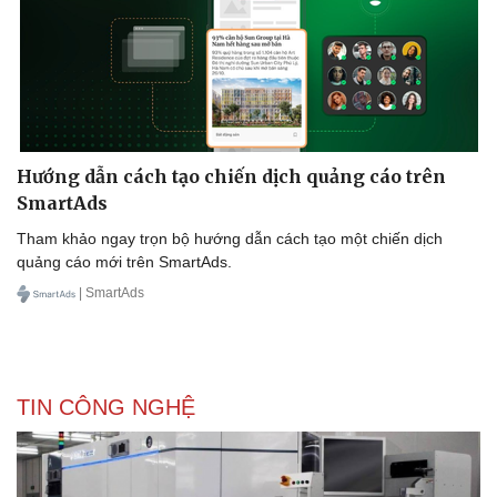
Hướng dẫn cách tạo chiến dịch quảng cáo trên
SmartAds
Tham khảo ngay trọn bộ hướng dẫn cách tạo một chiến dịch
quảng cáo mới trên SmartAds.
| SmartAds
Thể thao
Ô tô - Xe máy
TIN CÔNG NGHỆ
Bóng đá
Ô tô
Lịch thi đấu bóng đá
Xe máy
Thế giới thể thao
Tư vấn
eSports