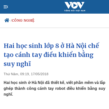
CÔNG NGHỆ
/
Hai học sinh lớp 8 ở Hà Nội chế
Chính trị
Xã hội
Đảng
Tin 24h
tạo cánh tay điều khiển bằng
Tổ chức nhân sự
Dự báo thời tiết
suy nghĩ
Quốc hội
Giáo dục
Nhận diện sự thật
Dấu ấn VOV
Việc làm
Thứ Năm, 09:19, 17/05/2018
Biển đảo
Hai học sinh ở Hà Nội đã thiết kế, viết phần mềm và lắp
ghép thành công cánh tay robot điều khiển bằng suy
nghĩ.