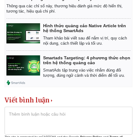
Thông qua các chỉ số này, thương hiệu đánh giá mức độ hiển thị,
tương tác, hiệu quả chi phí.
Hình thức quảng cáo Native Article trên
hệ thống SmartAds
Tham khảo bài viết sau để nắm vị trí, quy cách
nội dung, cách thiết lập và tối ưu.
Thế giới
Multimedia
Quan sát
Video
Smartads Targeting: 4 phương thức chọn
Cuộc sống đó đây
Ảnh
trên hệ thống quảng cáo
Hồ sơ
E-Magazine
SmartAds tập trung vào việc nhắm đúng đối
Infographic
tượng, đúng ngữ cảnh và thời điểm để tối ưu.
Viết bình luận
This site is protected by reCAPTCHA and the Google
Privacy Policy
and
Terms of