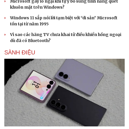
Microsoft gây lo ngại khi tự ý bổ sung tính năng quét
khuôn mặt trên Windows?
Windows 11 sắp nói lời tạm biệt với “di sản” Microsoft
tồn tại từ năm 1995
Vì sao các hãng TV chưa khai tử điều khiển hồng ngoại
dù đã có Bluetooth?
SÀNH ĐIỆU
Doanh nghiệp
Công nghệ
Thông tin doanh nghiệp
Sành điệu
Doanh nghiệp 24h
Tin Công nghệ
Doanh nhân
Trải nghiệm
Vì cộng đồng
Chuyển đổi số