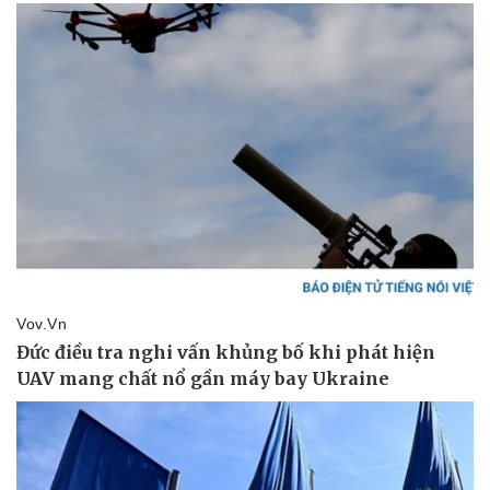
Kinh tế
Thị trường
Bất động sản
Giá vàng
Khởi nghiệp
Tiêu dùng
Tỷ giá
Chứng khoán
Giá cà phê