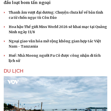
đầu loạt bom tấn ngoại
Thanh âm vượt đại dương: Chuyện chưa kể về bản tình
ca từ chốn ngục tù Côn Đảo
Hoa hậu Thế giới Miss World 2026 sẽ khai mạc tại Quảng
Ninh ngày 11/8
Ngoại giao văn hóa mở rộng không gian hợp tác Việt
Nam - Tanzania
Văn hóa
Giải trí
Sân khấu - Điện ảnh
Nghệ sĩ
Huế: Nhà Moong người Pa Cô được công nhận di tích
Văn học
Thời trang
lịch sử
Âm nhạc
Sao Việt
Di sản
DU LỊCH