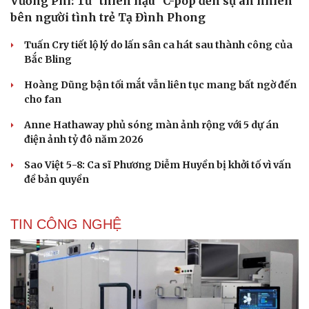
Vương Phi: Từ "thiên hậu" C-pop đến sự an nhiên
bên người tình trẻ Tạ Đình Phong
Tuấn Cry tiết lộ lý do lấn sân ca hát sau thành công của
Bắc Bling
Hoàng Dũng bận tối mắt vẫn liên tục mang bất ngờ đến
cho fan
Anne Hathaway phủ sóng màn ảnh rộng với 5 dự án
điện ảnh tỷ đô năm 2026
Sao Việt 5-8: Ca sĩ Phương Diễm Huyền bị khởi tố vì vấn
đề bản quyền
TIN CÔNG NGHỆ