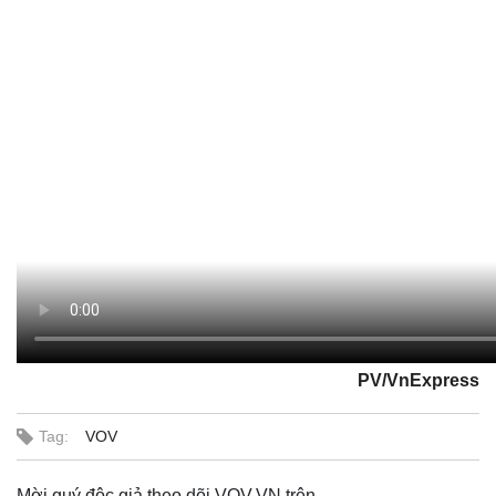
PV/VnExpress
Tag:
VOV
Mời quý độc giả theo dõi VOV.VN trên