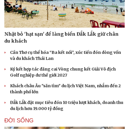
Nhặt bỏ 'hạt sạn' để làng biển Đắk Lắk giữ chân
du khách
Cần Thơ cụ thể hóa “Ba kết nối”, xúc tiến đón dòng vốn
và du khách Thái Lan
Ký kết hợp tác đăng cai Vòng chung kết Giải Vô địch
Golf nghiệp dư thế giới 2027
Khách châu Âu "săn tìm" du lịch Việt Nam, nhắm đến 2
thành phố lớn
Đắk Lắk đặt mục tiêu đón 10 triệu lượt khách, doanh thu
du lịch hơn 19.000 tỷ đồng
ĐỜI SỐNG