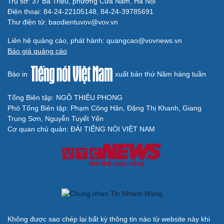
Trụ sở: 37 Bà Triệu, phường Cửa Nam, Hà Nội
Điện thoại: 84-24-22105148, 84-24-39785691
Thư điện tử: baodientuvov@vov.vn
Liên hệ quảng cáo, phát hành: quangcao@vovnews.vn
Báo giá quảng cáo
Báo in
xuất bản thứ Năm hàng tuần
Tổng Biên tập: NGÔ THIỆU PHONG
Phó Tổng Biên tập: Phạm Công Hân, Đặng Thị Khanh, Giang
Trung Sơn, Nguyễn Tuyết Yến
Cơ quan chủ quản: ĐÀI TIẾNG NÓI VIỆT NAM
Không được sao chép lại bất kỳ thông tin nào từ website này khi