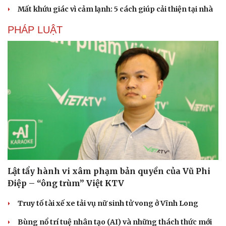
Mất khứu giác vì cảm lạnh: 5 cách giúp cải thiện tại nhà
PHÁP LUẬT
Du lịch
Podcast
Tư vấn
Câu chuyện thời s
Săn Tour
Đọc truyện đêm kh
check-in
Cửa sổ tình yêu
Kể chuyện cho bé
Hạt giống tâm hồn
Lật tẩy hành vi xâm phạm bản quyền của Vũ Phi
Điệp – “ông trùm” Việt KTV
Truy tố tài xế xe tải vụ nữ sinh tử vong ở Vĩnh Long
Bùng nổ trí tuệ nhân tạo (AI) và những thách thức mới