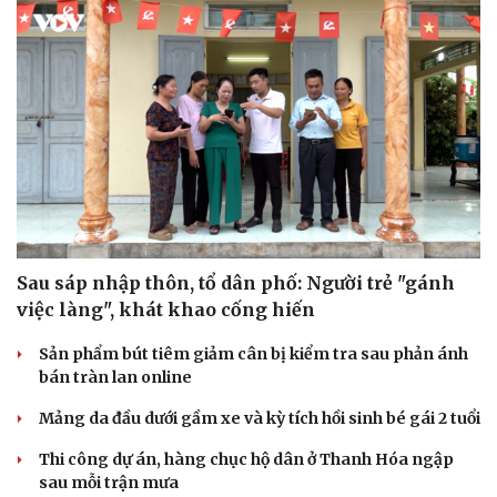
Sức khỏe
Đời sống
Dinh dưỡng - món ngon
Nhà đẹp
Cây thuốc
Blog
Sau sáp nhập thôn, tổ dân phố: Người trẻ "gánh
Sản phụ khoa
Tình yêu - Gia đìn
việc làng", khát khao cống hiến
Nhi khoa
Nam khoa
Sản phẩm bút tiêm giảm cân bị kiểm tra sau phản ánh
Làm đẹp - giảm cân
bán tràn lan online
Phòng mạch online
Ăn sạch sống khỏe
Mảng da đầu dưới gầm xe và kỳ tích hồi sinh bé gái 2 tuổi
Thi công dự án, hàng chục hộ dân ở Thanh Hóa ngập
sau mỗi trận mưa