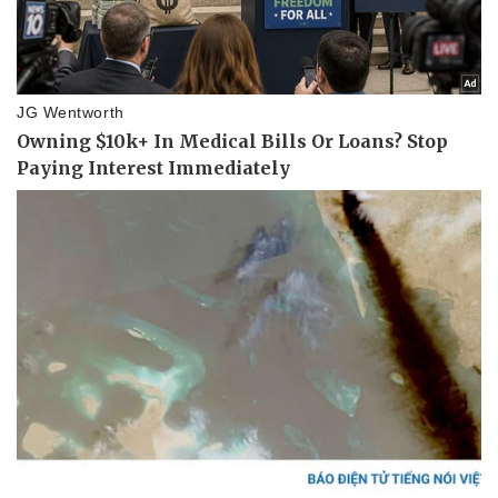
Pháp luật
Quân sự - Quốc phòng
Vụ án
Vũ khí
Tin nóng
Việt Nam
Tư vấn luật
Phân tích