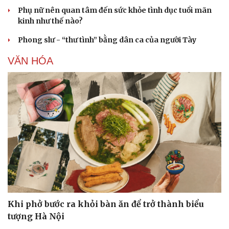
Văn học
Thời trang
Phụ nữ nên quan tâm đến sức khỏe tình dục tuổi mãn
Âm nhạc
Sao Việt
kinh như thế nào?
Di sản
Phong slư - “thư tình” bằng dân ca của người Tày
VĂN HÓA
Khi phở bước ra khỏi bàn ăn để trở thành biểu
tượng Hà Nội