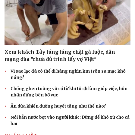
Tư vấn
Câu chuyện thời sự
Săn Tour
Đọc truyện đêm khuya
check-in
Cửa sổ tình yêu
Kể chuyện cho bé
Hạt giống tâm hồn
Xem khách Tây lúng túng chặt gà luộc, dân
mạng đùa "chưa đủ trình lấy vợ Việt"
Vì sao lạc đà có thể đi hàng nghìn km trên sa mạc khô
nóng?
Chồng ghen tuông vô cớ từ khi tôi đi làm giúp việc, hôn
nhân đứng bên bờ vực
Ăn dứa khiến đường huyết tăng như thế nào?
Nói bắn nước bọt vào người khác: Đừng để khó xử cho cả
hai