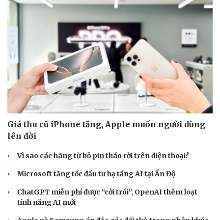
Giá thu cũ iPhone tăng, Apple muốn người dùng
lên đời
Doanh nghiệp
Công nghệ
Vì sao các hãng từ bỏ pin tháo rời trên điện thoại?
Thông tin doanh nghiệp
Sành điệu
Microsoft tăng tốc đầu tư hạ tầng AI tại Ấn Độ
Doanh nghiệp 24h
Tin Công nghệ
Doanh nhân
Trải nghiệm
ChatGPT miễn phí được “cởi trói”, OpenAI thêm loạt
Vì cộng đồng
Chuyển đổi số
tính năng AI mới