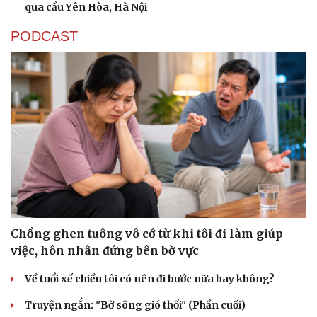
qua cầu Yên Hòa, Hà Nội
PODCAST
Chồng ghen tuông vô cớ từ khi tôi đi làm giúp
việc, hôn nhân đứng bên bờ vực
Về tuổi xế chiều tôi có nên đi bước nữa hay không?
Văn hóa
Giải trí
Truyện ngắn: "Bờ sông gió thổi" (Phần cuối)
Sân khấu - Điện ảnh
Nghệ sĩ