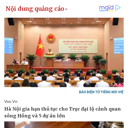
Kinh tế
Thị trường
Bất động sản
Giá vàng
Khởi nghiệp
Tiêu dùng
Tỷ giá
Chứng khoán
Giá cà phê