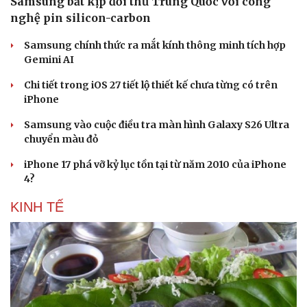
Samsung bắt kịp đối thủ Trung Quốc với công
nghệ pin silicon-carbon
Samsung chính thức ra mắt kính thông minh tích hợp
Gemini AI
Chi tiết trong iOS 27 tiết lộ thiết kế chưa từng có trên
iPhone
Samsung vào cuộc điều tra màn hình Galaxy S26 Ultra
chuyển màu đỏ
iPhone 17 phá vỡ kỷ lục tồn tại từ năm 2010 của iPhone
4?
KINH TẾ
Sức khỏe
Đời sống
Dinh dưỡng - món ngon
Nhà đẹp
Cây thuốc
Blog
Sản phụ khoa
Tình yêu - Gia đình
Nhi khoa
Nam khoa