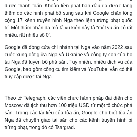
được thanh toán. Khoản tiền phạt ban đầu đã được tăng
thêm do các hình phạt bổ sung sau khi Google chặn tổng
cộng 17 kênh truyền hình Nga theo lệnh trừng phạt quốc
tế. Một thẩm phán đã mô tả vụ kiện này là “một vụ án có rất
nhiều, rất nhiều số 0”.
Google đã đóng cửa chi nhánh tại Nga vào năm 2022 sau
cuộc xung đột giữa Nga và Ukraine và công ty con của họ
tại Nga đã tuyên bố phá sản. Tuy nhiên, nhiều dịch vụ của
Google, bao gồm công cụ tìm kiếm và YouTube, vẫn có thể
truy cập được tại Nga.
Theo tờ Telegraph, các viên chức hành pháp đại diện cho
Moscow đã tịch thu hơn 100 triệu USD từ một tổ chức phá
sản. Trong các tài liệu của tòa án, Google cho biết tòa án
Nga đã chuyển giao tài sản cho các kênh truyền hình bị
trừng phạt, trong đó có Tsargrad.