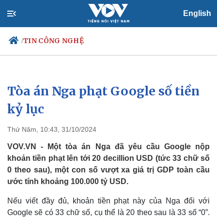
English
TIN CÔNG NGHỆ
/
Tòa án Nga phạt Google số tiền
Chính trị
Xã hội
Đảng
Tin 24h
kỷ lục
Tổ chức nhân sự
Dự báo thời tiết
Quốc hội
Giáo dục
Thứ Năm, 10:43, 31/10/2024
Nhận diện sự thật
Dấu ấn VOV
Việc làm
VOV.VN - Một tòa án Nga đã yêu cầu Google nộp
Biển đảo
khoản tiền phạt lên tới 20 decillion USD (tức 33 chữ số
0 theo sau), một con số vượt xa giá trị GDP toàn cầu
ước tính khoảng 100.000 tỷ USD.
Nếu viết đầy đủ, khoản tiền phạt này của Nga đối với
Google sẽ có 33 chữ số, cụ thể là 20 theo sau là 33 số “0”.