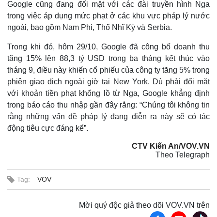
Google cũng đang đối mặt với các đài truyền hình Nga
trong việc áp dụng mức phạt ở các khu vực pháp lý nước
ngoài, bao gồm Nam Phi, Thổ Nhĩ Kỳ và Serbia.
Trong khi đó, hôm 29/10, Google đã công bố doanh thu
tăng 15% lên 88,3 tỷ USD trong ba tháng kết thúc vào
tháng 9, điều này khiến cổ phiếu của công ty tăng 5% trong
phiên giao dịch ngoài giờ tại New York. Dù phải đối mặt
với khoản tiền phạt khổng lồ từ Nga, Google khẳng định
trong báo cáo thu nhập gần đây rằng: “Chúng tôi không tin
rằng những vấn đề pháp lý đang diễn ra này sẽ có tác
Thế giới
Multimedia
động tiêu cực đáng kể”.
Quan sát
Video
Cuộc sống đó đây
Ảnh
CTV Kiến An/VOV.VN
Hồ sơ
E-Magazine
Theo Telegraph
Infographic
Tag:
VOV
Mời quý độc giả theo dõi VOV.VN trên