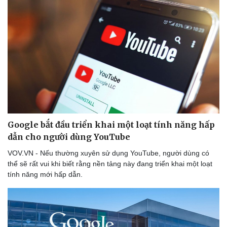
Google bắt đầu triển khai một loạt tính năng hấp
dẫn cho người dùng YouTube
Thể thao
Ô tô - Xe máy
VOV.VN - Nếu thường xuyên sử dụng YouTube, người dùng có
Bóng đá
Ô tô
thể sẽ rất vui khi biết rằng nền tảng này đang triển khai một loạt
Lịch thi đấu bóng đá
Xe máy
tính năng mới hấp dẫn.
Thế giới thể thao
Tư vấn
eSports
Hậu trường