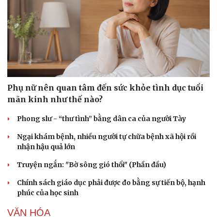
Phụ nữ nên quan tâm đến sức khỏe tình dục tuổi
mãn kinh như thế nào?
Phong slư - “thư tình” bằng dân ca của người Tày
Ngại khám bệnh, nhiều người tự chữa bệnh xã hội rồi
nhận hậu quả lớn
Truyện ngắn: "Bờ sông gió thổi" (Phần đầu)
Du lịch
Podcast
Chính sách giáo dục phải được đo bằng sự tiến bộ, hạnh
Tư vấn
Câu chuyện thời sự
phúc của học sinh
Săn Tour
Đọc truyện đêm khuya
check-in
Cửa sổ tình yêu
VĂN HÓA
Kể chuyện cho bé