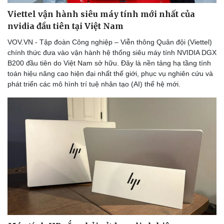
Viettel vận hành siêu máy tính mới nhất của
nvidia đầu tiên tại Việt Nam
VOV.VN - Tập đoàn Công nghiệp – Viễn thông Quân đội (Viettel)
Doanh nghiệp
Công nghệ
chính thức đưa vào vận hành hệ thống siêu máy tính NVIDIA DGX
Thông tin doanh nghiệp
Sành điệu
B200 đầu tiên do Việt Nam sở hữu. Đây là nền tảng hạ tầng tính
Doanh nghiệp 24h
Tin Công nghệ
toán hiệu năng cao hiện đại nhất thế giới, phục vụ nghiên cứu và
Doanh nhân
Trải nghiệm
phát triển các mô hình trí tuệ nhân tạo (AI) thế hệ mới.
Vì cộng đồng
Chuyển đổi số