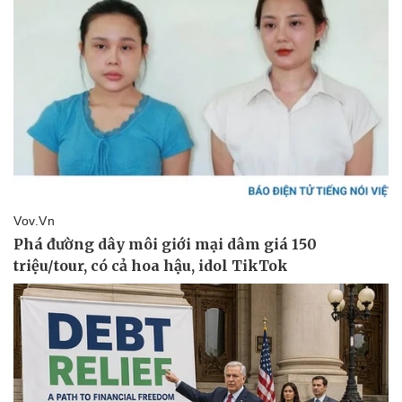
Thể thao
Ô tô - Xe máy
Bóng đá
Ô tô
Lịch thi đấu bóng đá
Xe máy
Thế giới thể thao
Tư vấn
eSports
Hậu trường