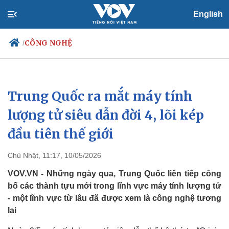
English
CÔNG NGHỆ
/
Trung Quốc ra mắt máy tính
Chính trị
Xã hội
Đảng
Tin 24h
lượng tử siêu dẫn đời 4, lõi kép
Tổ chức nhân sự
Dự báo thời tiết
đầu tiên thế giới
Quốc hội
Giáo dục
Nhận diện sự thật
Dấu ấn VOV
Việc làm
Chủ Nhật, 11:17, 10/05/2026
Biển đảo
VOV.VN - Những ngày qua, Trung Quốc liên tiếp công
bố các thành tựu mới trong lĩnh vực máy tính lượng tử
- một lĩnh vực từ lâu đã được xem là công nghệ tương
lai