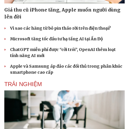
Giá thu cũ iPhone tăng, Apple muốn người dùng
lên đời
Vì sao các hãng từ bỏ pin tháo rời trên điện thoại?
Microsoft tăng tốc đầu tư hạ tầng AI tại Ấn Độ
Sức khỏe
Đời sống
ChatGPT miễn phí được “cởi trói”, OpenAI thêm loạt
Dinh dưỡng - món ngon
Nhà đẹp
tính năng AI mới
Cây thuốc
Blog
Sản phụ khoa
Tình yêu - Gia đình
Apple và Samsung áp đảo các đối thủ trong phân khúc
Nhi khoa
smartphone cao cấp
Nam khoa
Làm đẹp - giảm cân
TRẢI NGHIỆM
Phòng mạch online
Ăn sạch sống khỏe