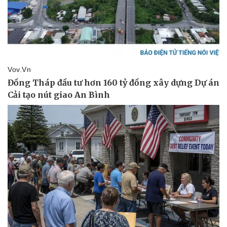
Vụ án
Vũ khí
Tin nóng
Việt Nam
Tư vấn luật
Phân tích