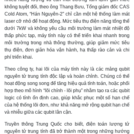
không tuyệt đối, theo ông Thang Bưu, Tổng giám đốc CAS
Cold Atom, “Hán Nguyên-2” chỉ cần một hệ thống làm mát
laser cỡ nhỏ để hoạt động. Mức tiêu thụ điện năng tổng thể
dưới 7kW và không yêu cầu môi trường làm mát nhiệt độ
thấp phức tạp, máy tính này có thể triển khai nhanh trong
môi trường trong nhà thông thường, giúp giảm mức tiêu
thụ điện, đơn giản hóa vận hành, hạ thấp rào cản và chi
phí triển khai.
Theo công ty, hai lõi của máy tính này là các mảng qubit
nguyên tử trung tính độc lập và hoàn chỉnh. Chúng có thể
hoạt động song song để tăng hiệu quả tính toán, hoặc phối
hợp theo mô hình “lõi chính - lõi phụ” nhằm tạo ra các qubit
logic có tính ổn định cao, giúp khắc phục một số hạn chế
của hệ thống lõi đơn, như khả năng mở rộng qubit hạn chế
và nhiễu giữa các qubit lân cận.
Truyền thông Trung Quốc cho biết, điện toán lượng tử
nguyên tử trung tính đã trở thành một trong những hướng