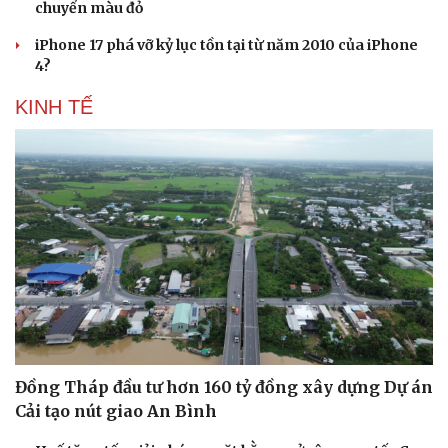
chuyển màu đỏ
iPhone 17 phá vỡ kỷ lục tồn tại từ năm 2010 của iPhone
4?
KINH TẾ
Văn hóa
Giải trí
Sân khấu - Điện ảnh
Nghệ sĩ
Văn học
Thời trang
Âm nhạc
Sao Việt
Di sản
Đồng Tháp đầu tư hơn 160 tỷ đồng xây dựng Dự án
Cải tạo nút giao An Bình