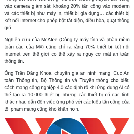
vào camera giám sát; khoảng 20% tấn công vào moderm
và các thiết bị như máy in, thiết bị gia dụng… các thiết bị
kết nối internet cho phép bật tắt điện, điều hòa, quạt thông
gió…
Nghiên cứu của McAfee (Công ty máy tính và phần mềm
toàn cầu của Mỹ) cũng chỉ ra rằng 70% thiết bị kết nối
internet trên thế giới có thể xảy ra nguy cơ mất an toàn
thông tin.
Ông Trần Đăng Khoa, chuyên gia an ninh mạng, Cục An
toàn Thông tin, Bộ Thông tin và Truyền thông cho biết,
Thế giới
Multimedia
cách mạng công nghiệp 4.0 xác định rõ khi ứng dụng AI có
Quan sát
Video
thể tạo ra 10.000 thiết bị, nhưng các thiết bị có đặc tính
Cuộc sống đó đây
Ảnh
khác nhau dẫn đến việc ứng phó với các kiểu tấn công của
Hồ sơ
E-Magazine
tội phạm mạng cũng khó khăn hơn.
Infographic