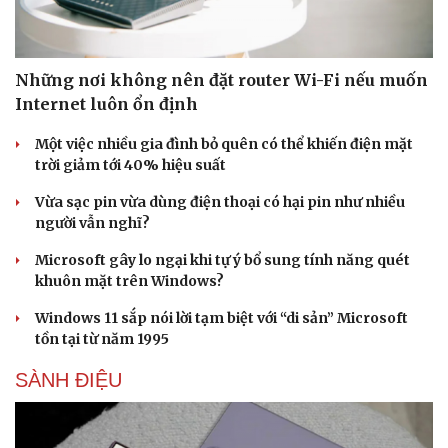
Những nơi không nên đặt router Wi-Fi nếu muốn
Internet luôn ổn định
Một việc nhiều gia đình bỏ quên có thể khiến điện mặt
Sức khỏe
Đời sống
trời giảm tới 40% hiệu suất
Dinh dưỡng - món ngon
Nhà đẹp
Cây thuốc
Blog
Vừa sạc pin vừa dùng điện thoại có hại pin như nhiều
Sản phụ khoa
Tình yêu - Gia đình
người vẫn nghĩ?
Nhi khoa
Microsoft gây lo ngại khi tự ý bổ sung tính năng quét
Nam khoa
khuôn mặt trên Windows?
Làm đẹp - giảm cân
Phòng mạch online
Windows 11 sắp nói lời tạm biệt với “di sản” Microsoft
Ăn sạch sống khỏe
tồn tại từ năm 1995
SÀNH ĐIỆU