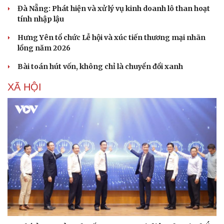
Đà Nẵng: Phát hiện và xử lý vụ kinh doanh lô than hoạt
tính nhập lậu
Hưng Yên tổ chức Lễ hội và xúc tiến thương mại nhãn
lồng năm 2026
Bài toán hút vốn, không chỉ là chuyển đổi xanh
XÃ HỘI
Văn hóa
Giải trí
Sân khấu - Điện ảnh
Nghệ sĩ
Văn học
Thời trang
Âm nhạc
Sao Việt
Di sản