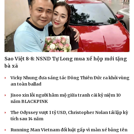
Sao Việt 8-8: NSND Tự Long mua xế hộp mới tặng
bà xã
Vicky Nhung đưa sáng tác Đông Thiên Đức ra khỏi vùng
an toàn ballad
Jisoo xin lỗi người hâm mộ giữa tranh cãi kỷ niệm 10
năm BLACKPINK
The Odyssey vượt 1 tỷ USD, Christopher Nolan tái lập kỳ
tích sau 14 năm
Running Man Vietnam đổi luật gấp vì màn xé bảng tên