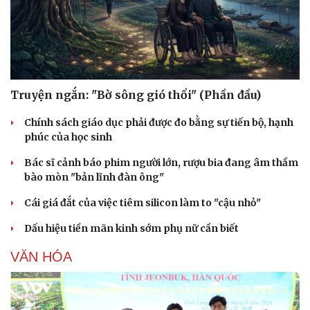
Truyện ngắn: "Bờ sông gió thổi" (Phần đầu)
Chính sách giáo dục phải được đo bằng sự tiến bộ, hạnh
phúc của học sinh
Bác sĩ cảnh báo phim người lớn, rượu bia đang âm thầm
bào mòn "bản lĩnh đàn ông"
Cái giá đắt của việc tiêm silicon làm to "cậu nhỏ"
Dấu hiệu tiền mãn kinh sớm phụ nữ cần biết
VĂN HÓA