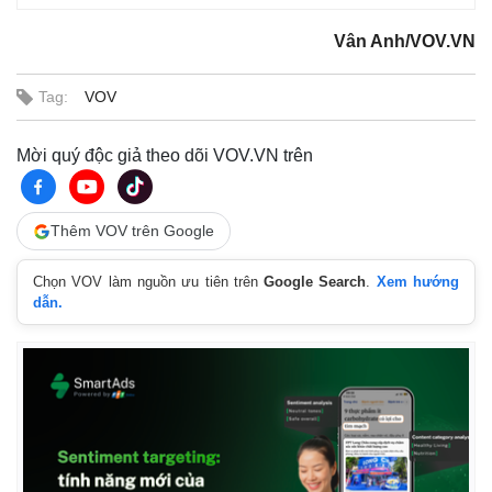
Vân Anh/VOV.VN
Tag:
VOV
Mời quý độc giả theo dõi VOV.VN trên
Thêm VOV trên Google
Chọn VOV làm nguồn ưu tiên trên
Google Search
.
Xem hướng
dẫn.
Kinh tế
Thị trường
Bất động sản
Giá vàng
Khởi nghiệp
Tiêu dùng
Tỷ giá
Chứng khoán