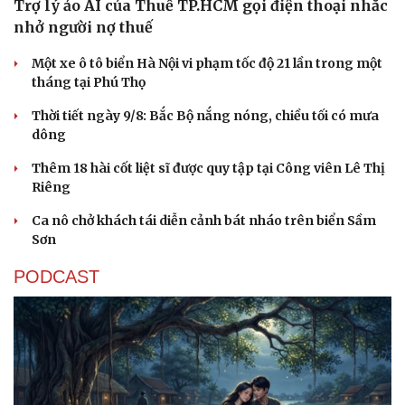
Trợ lý ảo AI của Thuế TP.HCM gọi điện thoại nhắc
nhở người nợ thuế
Một xe ô tô biển Hà Nội vi phạm tốc độ 21 lần trong một
tháng tại Phú Thọ
Thời tiết ngày 9/8: Bắc Bộ nắng nóng, chiều tối có mưa
dông
Thêm 18 hài cốt liệt sĩ được quy tập tại Công viên Lê Thị
Riêng
Ca nô chở khách tái diễn cảnh bát nháo trên biển Sầm
Sơn
PODCAST