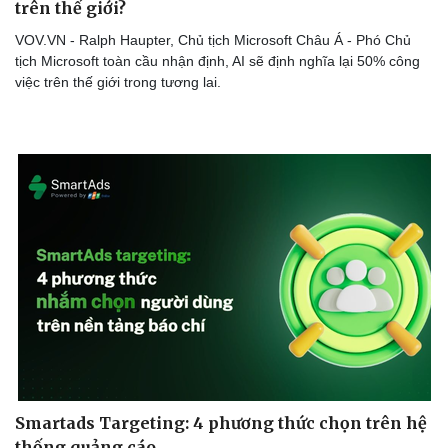
trên thế giới?
VOV.VN - Ralph Haupter, Chủ tịch Microsoft Châu Á - Phó Chủ
tịch Microsoft toàn cầu nhận định, AI sẽ định nghĩa lại 50% công
việc trên thế giới trong tương lai.
Doanh nghiệp
Công nghệ
Thông tin doanh nghiệp
Sành điệu
Doanh nghiệp 24h
Tin Công nghệ
Doanh nhân
Trải nghiệm
Vì cộng đồng
Chuyển đổi số
Smartads Targeting: 4 phương thức chọn trên hệ
thống quảng cáo