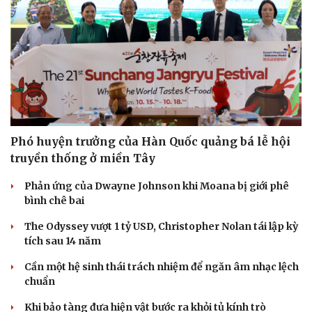
Phó huyện trưởng của Hàn Quốc quảng bá lễ hội
truyền thống ở miền Tây
Phản ứng của Dwayne Johnson khi Moana bị giới phê
bình chê bai
The Odyssey vượt 1 tỷ USD, Christopher Nolan tái lập kỳ
tích sau 14 năm
Du lịch
Podcast
Tư vấn
Câu chuyện thời sự
Cần một hệ sinh thái trách nhiệm để ngăn âm nhạc lệch
Săn Tour
Đọc truyện đêm khuya
chuẩn
check-in
Cửa sổ tình yêu
Khi bảo tàng đưa hiện vật bước ra khỏi tủ kính trò
Kể chuyện cho bé