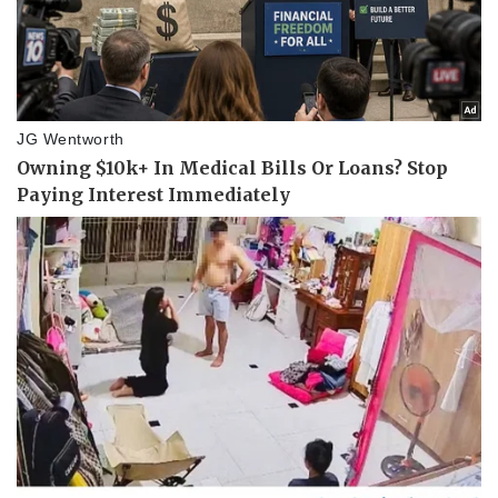
Vụ án
Vũ khí
Tin nóng
Việt Nam
Tư vấn luật
Phân tích