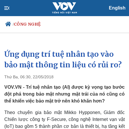
English
CÔNG NGHỆ
/
Ứng dụng trí tuệ nhân tạo vào
Chính trị
Xã hội
Đảng
Tin 24h
bảo mật thông tin liệu có rủi ro?
Tổ chức nhân sự
Dự báo thời tiết
Quốc hội
Giáo dục
Thứ Ba, 06:30, 22/05/2018
Nhận diện sự thật
Dấu ấn VOV
Việc làm
VOV.VN - Trí tuệ nhân tạo (AI) được kỳ vọng tạo bước
Biển đảo
đột phá trong bảo mật nhưng mặt trái của nó cũng có
thể khiến việc bảo mật trở nên khó khăn hơn?
Theo chuyên gia bảo mật Mikko Hypponen, Giám đốc
Chiến lược công ty F-Secure, công nghệ Internet vạn vật
(IoT) bao gồm 5 thành phần cơ bản là thiết bị, hạ tầng kết