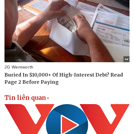
Thể thao
Ô tô - Xe máy
Bóng đá
Ô tô
Lịch thi đấu bóng đá
Xe máy
Thế giới thể thao
Tư vấn
eSports
Hậu trường
Tin liên quan