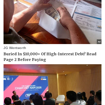
Pháp luật
Quân sự - Quốc phòng
Vụ án
Vũ khí
Tin nóng
Việt Nam
Tư vấn luật
Phân tích