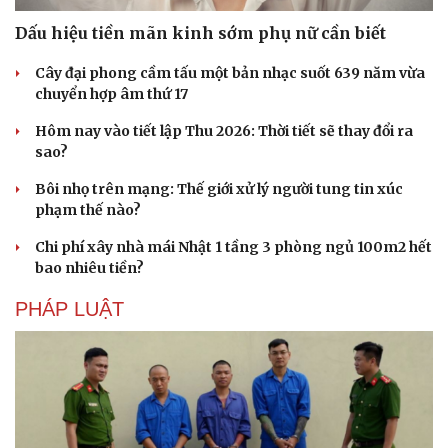
Dấu hiệu tiền mãn kinh sớm phụ nữ cần biết
Cây đại phong cầm tấu một bản nhạc suốt 639 năm vừa
chuyển hợp âm thứ 17
Hôm nay vào tiết lập Thu 2026: Thời tiết sẽ thay đổi ra
sao?
Bôi nhọ trên mạng: Thế giới xử lý người tung tin xúc
Du lịch
Podcast
phạm thế nào?
Tư vấn
Câu chuyện thời sự
Săn Tour
Đọc truyện đêm khuya
Chi phí xây nhà mái Nhật 1 tầng 3 phòng ngủ 100m2 hết
check-in
Cửa sổ tình yêu
bao nhiêu tiền?
Kể chuyện cho bé
Hạt giống tâm hồn
PHÁP LUẬT