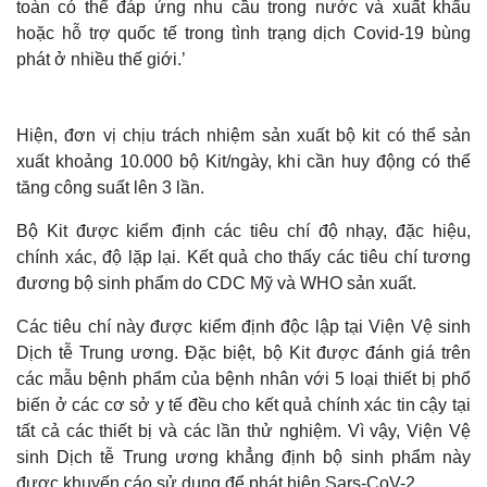
toàn có thể đáp ứng nhu cầu trong nước và xuất khẩu
hoặc hỗ trợ quốc tế trong tình trạng dịch Covid-19 bùng
phát ở nhiều thế giới.’
Hiện, đơn vị chịu trách nhiệm sản xuất bộ kit có thể sản
xuất khoảng 10.000 bộ Kit/ngày, khi cần huy động có thể
tăng công suất lên 3 lần.
Bộ Kit được kiểm định các tiêu chí độ nhạy, đặc hiệu,
chính xác, độ lặp lại. Kết quả cho thấy các tiêu chí tương
đương bộ sinh phẩm do CDC Mỹ và WHO sản xuất.
Các tiêu chí này được kiểm định độc lập tại Viện Vệ sinh
Dịch tễ Trung ương. Đặc biệt, bộ Kit được đánh giá trên
các mẫu bệnh phẩm của bệnh nhân với 5 loại thiết bị phổ
biến ở các cơ sở y tế đều cho kết quả chính xác tin cậy tại
tất cả các thiết bị và các lần thử nghiệm. Vì vậy, Viện Vệ
sinh Dịch tễ Trung ương khẳng định bộ sinh phẩm này
được khuyến cáo sử dụng để phát hiện Sars-CoV-2.