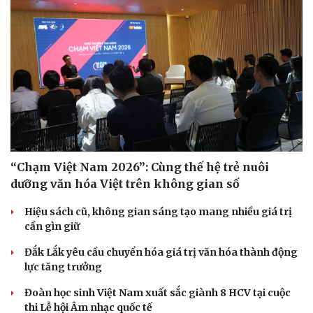
Văn hóa
Giải trí
Sân khấu - Điện ảnh
Nghệ sĩ
Văn học
Thời trang
Âm nhạc
Sao Việt
“Chạm Việt Nam 2026”: Cùng thế hệ trẻ nuôi
Di sản
dưỡng văn hóa Việt trên không gian số
Hiệu sách cũ, không gian sáng tạo mang nhiều giá trị
cần gìn giữ
Đắk Lắk yêu cầu chuyển hóa giá trị văn hóa thành động
lực tăng trưởng
Đoàn học sinh Việt Nam xuất sắc giành 8 HCV tại cuộc
thi Lễ hội Âm nhạc quốc tế