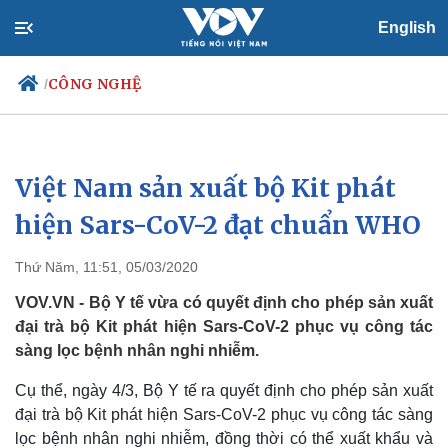
English
CÔNG NGHỆ
/
Việt Nam sản xuất bộ Kit phát
Chính trị
Xã hội
Đảng
Tin 24h
hiện Sars-CoV-2 đạt chuẩn WHO
Tổ chức nhân sự
Dự báo thời tiết
Quốc hội
Giáo dục
Thứ Năm, 11:51, 05/03/2020
Nhận diện sự thật
Dấu ấn VOV
Việc làm
VOV.VN - Bộ Y tế vừa có quyết định cho phép sản xuất
Biển đảo
đại trà bộ Kit phát hiện Sars-CoV-2 phục vụ công tác
sàng lọc bệnh nhân nghi nhiễm.
Cụ thể, ngày 4/3, Bộ Y tế ra quyết định cho phép sản xuất
đại trà bộ Kit phát hiện Sars-CoV-2 phục vụ công tác sàng
lọc bệnh nhân nghi nhiễm, đồng thời có thể xuất khẩu và