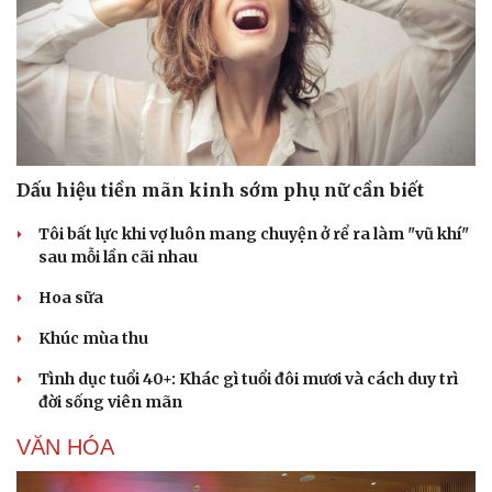
Dấu hiệu tiền mãn kinh sớm phụ nữ cần biết
Tôi bất lực khi vợ luôn mang chuyện ở rể ra làm "vũ khí"
sau mỗi lần cãi nhau
Hoa sữa
Khúc mùa thu
Tình dục tuổi 40+: Khác gì tuổi đôi mươi và cách duy trì
đời sống viên mãn
VĂN HÓA