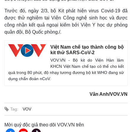
Trước đó, ngày 2/3, bộ Kit phát hiện virus Covid-19 đã
được thử nghiệm tại Viện Công nghệ sinh học và được
công nhận kết quả ngoại kiểm bởi Viện Y học dự phòng
quân đội, Bộ Quốc phòng./.
Việt Nam chế tạo thành công bộ
kit thử SARS-CoV-2
VOV.VN - Bộ kit do Viện Hàn lâm
KHCN Việt Nam chế tạo có thể cho kết
quả trong 80 phút, độ nhạy tương đương bộ kit WHO đang sử
dụng chẩn đoán nCoV.
Thế giới
Multimedia
Quan sát
Video
Cuộc sống đó đây
Ảnh
Vân Anh/VOV.VN
Hồ sơ
E-Magazine
Infographic
Tag:
VOV
Mời quý độc giả theo dõi VOV.VN trên