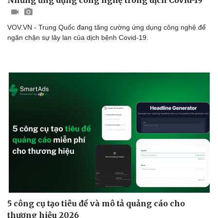
Thế giới thể thao
Tư vấn
eSports
Hậu trường
VOV.VN - Trung Quốc đang tăng cường ứng dụng công nghệ để
ngăn chặn sự lây lan của dịch bệnh Covid-19.
5 công cụ tạo tiêu đề và mô tả quảng cáo cho
thương hiệu 2026