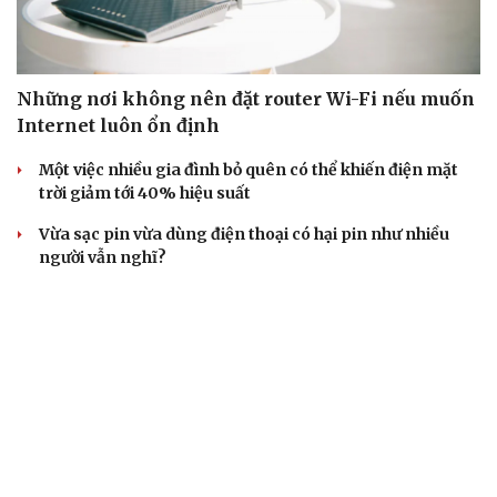
Những nơi không nên đặt router Wi-Fi nếu muốn
Internet luôn ổn định
Một việc nhiều gia đình bỏ quên có thể khiến điện mặt
trời giảm tới 40% hiệu suất
Vừa sạc pin vừa dùng điện thoại có hại pin như nhiều
người vẫn nghĩ?
Microsoft gây lo ngại khi tự ý bổ sung tính năng quét
khuôn mặt trên Windows?
Windows 11 sắp nói lời tạm biệt với “di sản” Microsoft
tồn tại từ năm 1995