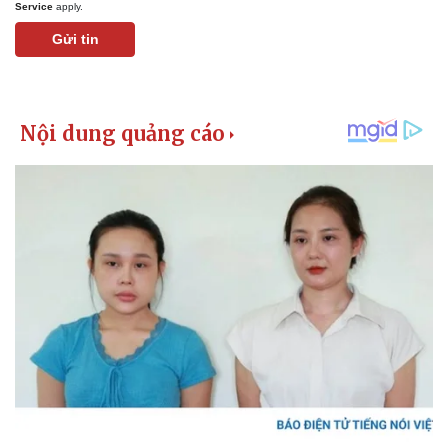
Service
apply.
Gửi tin
Kinh tế
Thị trường
Bất động sản
Giá vàng
Khởi nghiệp
Tiêu dùng
Tỷ giá
Chứng khoán
Giá cà phê