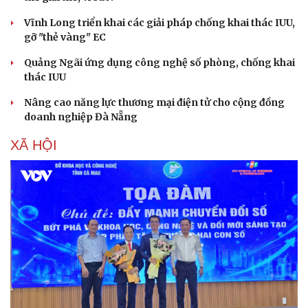
Vĩnh Long triển khai các giải pháp chống khai thác IUU,
Sức khỏe
Đời sống
gỡ "thẻ vàng" EC
Dinh dưỡng - món ngon
Nhà đẹp
Cây thuốc
Blog
Quảng Ngãi ứng dụng công nghệ số phòng, chống khai
Sản phụ khoa
Tình yêu - Gia đình
thác IUU
Nhi khoa
Nam khoa
Nâng cao năng lực thương mại điện tử cho cộng đồng
Làm đẹp - giảm cân
doanh nghiệp Đà Nẵng
Phòng mạch online
Ăn sạch sống khỏe
XÃ HỘI