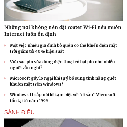
Thông tin doanh nghiệp
Sành điệu
Doanh nghiệp 24h
Tin Công nghệ
Doanh nhân
Trải nghiệm
Vì cộng đồng
Chuyển đổi số
Những nơi không nên đặt router Wi-Fi nếu muốn
Internet luôn ổn định
Một việc nhiều gia đình bỏ quên có thể khiến điện mặt
trời giảm tới 40% hiệu suất
Vừa sạc pin vừa dùng điện thoại có hại pin như nhiều
người vẫn nghĩ?
Microsoft gây lo ngại khi tự ý bổ sung tính năng quét
khuôn mặt trên Windows?
Windows 11 sắp nói lời tạm biệt với “di sản” Microsoft
tồn tại từ năm 1995
SÀNH ĐIỆU