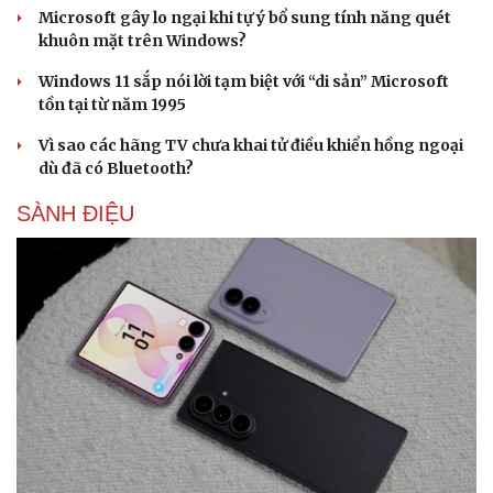
Microsoft gây lo ngại khi tự ý bổ sung tính năng quét
khuôn mặt trên Windows?
Windows 11 sắp nói lời tạm biệt với “di sản” Microsoft
tồn tại từ năm 1995
Vì sao các hãng TV chưa khai tử điều khiển hồng ngoại
dù đã có Bluetooth?
Sức khỏe
Đời sống
Dinh dưỡng - món ngon
Nhà đẹp
SÀNH ĐIỆU
Cây thuốc
Blog
Sản phụ khoa
Tình yêu - Gia đình
Nhi khoa
Nam khoa
Làm đẹp - giảm cân
Phòng mạch online
Ăn sạch sống khỏe