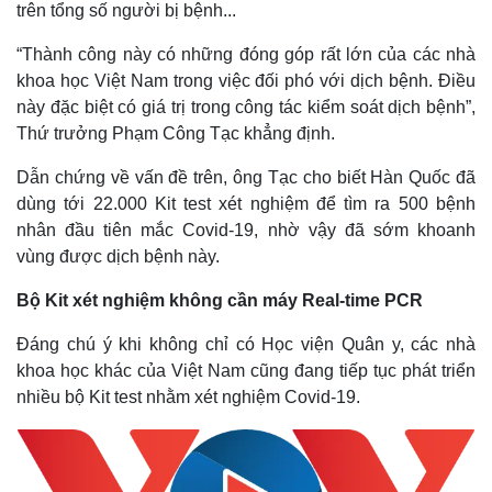
trên tổng số người bị bệnh...
“Thành công này có những đóng góp rất lớn của các nhà
khoa học Việt Nam trong việc đối phó với dịch bệnh. Điều
này đặc biệt có giá trị trong công tác kiểm soát dịch bệnh”,
Thứ trưởng Phạm Công Tạc khẳng định.
Dẫn chứng về vấn đề trên, ông Tạc cho biết Hàn Quốc đã
dùng tới 22.000 Kit test xét nghiệm để tìm ra 500 bệnh
nhân đầu tiên mắc Covid-19, nhờ vậy đã sớm khoanh
vùng được dịch bệnh này.
Bộ Kit xét nghiệm không cần máy Real-time PCR
Thế giới
Multimedia
Đáng chú ý khi không chỉ có Học viện Quân y, các nhà
Quan sát
Video
Cuộc sống đó đây
Ảnh
khoa học khác của Việt Nam cũng đang tiếp tục phát triển
Hồ sơ
E-Magazine
nhiều bộ Kit test nhằm xét nghiệm Covid-19.
Infographic