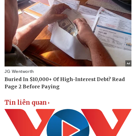
Thể thao
Ô tô - Xe máy
Bóng đá
Ô tô
Lịch thi đấu bóng đá
Xe máy
Thế giới thể thao
Tư vấn
eSports
Hậu trường
Tin liên quan