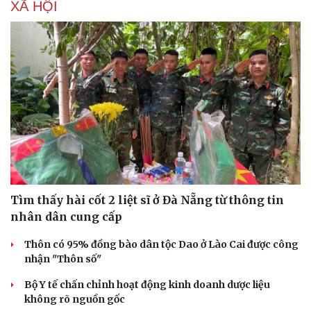
XÃ HỘI
Tìm thấy hài cốt 2 liệt sĩ ở Đà Nẵng từ thông tin
Văn hóa
Giải trí
nhân dân cung cấp
Sân khấu - Điện ảnh
Nghệ sĩ
Văn học
Thời trang
Thôn có 95% đồng bào dân tộc Dao ở Lào Cai được công
Âm nhạc
Sao Việt
nhận "Thôn số"
Di sản
Bộ Y tế chấn chỉnh hoạt động kinh doanh dược liệu
không rõ nguồn gốc