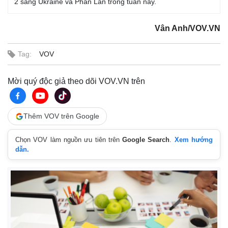
2 sang Ukraine và Phần Lan trong tuần này.
Vân Anh/VOV.VN
Tag:
VOV
Mời quý độc giả theo dõi VOV.VN trên
Thêm VOV trên Google
Chọn VOV làm nguồn ưu tiên trên
Google Search
.
Xem hướng
dẫn.
Kinh tế
Thị trường
Bất động sản
Giá vàng
Khởi nghiệp
Tiêu dùng
Tỷ giá
Chứng khoán