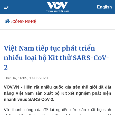
English
CÔNG NGHỆ
/
Việt Nam tiếp tục phát triển
Chính trị
Xã hội
Đảng
Tin 24h
nhiều loại bộ Kit thử SARS-CoV-
Tổ chức nhân sự
Dự báo thời tiết
2
Quốc hội
Giáo dục
Nhận diện sự thật
Dấu ấn VOV
Việc làm
Thứ Ba, 16:05, 17/03/2020
Biển đảo
VOV.VN - Hiện rất nhiều quốc gia trên thế giới đã đặt
hàng Việt Nam sản xuất bộ Kit xét nghiệm phát hiện
nhanh virus SARS-CoV-2.
Với thành công của đề tài nghiên cứu sản xuất bộ sinh