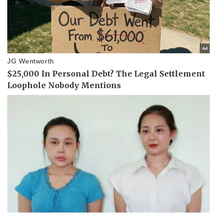
Vụ án
Vũ khí
Tin nóng
Việt Nam
Tư vấn luật
Phân tích