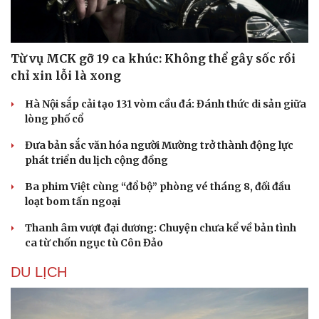
Từ vụ MCK gỡ 19 ca khúc: Không thể gây sốc rồi
chỉ xin lỗi là xong
Hà Nội sắp cải tạo 131 vòm cầu đá: Đánh thức di sản giữa
lòng phố cổ
Đưa bản sắc văn hóa người Mường trở thành động lực
phát triển du lịch cộng đồng
Ba phim Việt cùng “đổ bộ” phòng vé tháng 8, đối đầu
loạt bom tấn ngoại
Thanh âm vượt đại dương: Chuyện chưa kể về bản tình
ca từ chốn ngục tù Côn Đảo
Du lịch
Podcast
DU LỊCH
Tư vấn
Câu chuyện thời sự
Săn Tour
Đọc truyện đêm khuya
check-in
Cửa sổ tình yêu
Kể chuyện cho bé