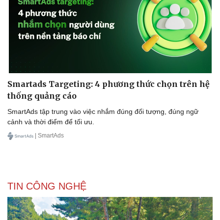
Doanh nghiệp
Công nghệ
Thông tin doanh nghiệp
Sành điệu
Doanh nghiệp 24h
Tin Công nghệ
Doanh nhân
Trải nghiệm
Smartads Targeting: 4 phương thức chọn trên hệ
Vì cộng đồng
Chuyển đổi số
thống quảng cáo
SmartAds tập trung vào việc nhắm đúng đối tượng, đúng ngữ
cảnh và thời điểm để tối ưu.
| SmartAds
TIN CÔNG NGHỆ