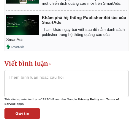
một chiến dịch quảng cáo mới trên SmartAds.
Khám phá hệ thống Publisher đối tác của
SmartAds
Tham khảo ngay bài viết sau để nắm danh sách
publisher trong hệ thống quảng cáo của
SmartAds.
Viết bình luận
Pháp luật
Quân sự - Quốc phòng
Vụ án
Vũ khí
Tin nóng
Việt Nam
Tư vấn luật
Phân tích
This site is protected by reCAPTCHA and the Google
Privacy Policy
and
Terms of
Service
apply.
Gửi tin