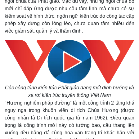
ngôi chùa của Phật giáo. Mặc dù vậy, những ngôi chùa đó
mới chỉ đáp ứng được nhu cầu tâm linh mà chưa có sự
kiểm soát về hình thức, ngôn ngữ kiến trúc do công tác cấp
phép xây dựng còn lỏng lẻo, chưa quan tâm nhiều đến
việc giám sát, quản lý và thẩm định.
Các công trình kiến trúc Phật giáo đang mất định hướng và
xa rời kiến trúc truyền thống Việt Nam
"Hương nghiêm pháp đường" là một công trình 2 tầng khá
nguy nga trong khuôn viên di tích Chùa Hương (được
công nhận là Di tích quốc gia từ năm 1962).
Điều quan
trọng là công trình mới này có tường bao, cầu thang lên
xuống đều bằng đá cùng hoa văn trang trí khác hẳn với