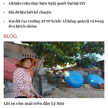
Lời hiệu triệu thực hiện Nghị quyết Đại hội XIV
Khi dữ liệu biết kể chuyện
Hai đời Cục trưởng ATTP bị bắt: Lỗ hổng quản lý và bóng
đen lợi ích nhóm
BLOG
Lời ru còn mãi trên đảo Lý Sơn
Du lịch
Podcast