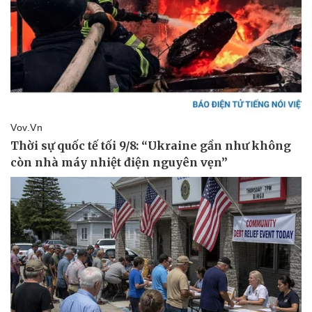
Thể thao
Ô tô - Xe máy
Bóng đá
Ô tô
Lịch thi đấu bóng đá
Xe máy
Thế giới thể thao
Tư vấn
eSports
Hậu trường