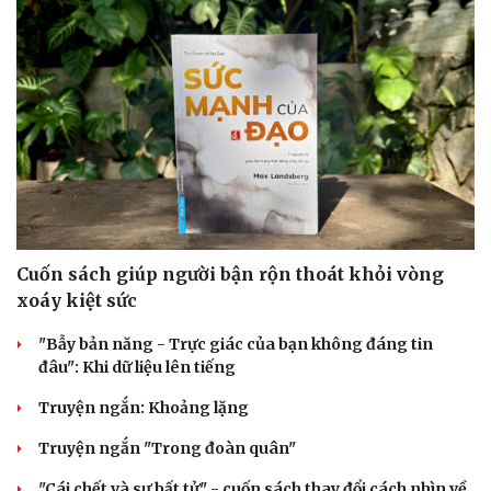
Văn hóa
Giải trí
Sân khấu - Điện ảnh
Nghệ sĩ
Văn học
Thời trang
Âm nhạc
Sao Việt
Di sản
Cuốn sách giúp người bận rộn thoát khỏi vòng
xoáy kiệt sức
"Bẫy bản năng - Trực giác của bạn không đáng tin
đâu": Khi dữ liệu lên tiếng
Truyện ngắn: Khoảng lặng
Truyện ngắn "Trong đoàn quân"
"Cái chết và sự bất tử" - cuốn sách thay đổi cách nhìn về