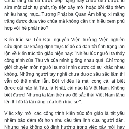
Chùa làng dù đã được xếp hạng hay chưa đều được tu
sửa một cách tự phát, tùy tiện xây mới hoặc bồi đắp thêm
nhiều hạng mục...Tượng Phật bà Quan Âm bằng xi măng
trắng được đưa vào chùa mà không cần tìm hiểu xem phù
hợp với hệ phái nào?
Kiến trúc sư Tôn Đại, nguyên Viện trưởng Viện nghiên
cứu định cư khẳng định thực tế đó đã dẫn tới tình trạng lẫn
lộn về kiến trúc tôn giáo hiện nay: "
Nhiều lúc người ta thấy
công trình của Tàu và của mình giống nhau quá. Chỉ trong
giới chuyên môn người ta mới nhìn được có sự khác nhau
không. Những người tay nghề chưa được sâu sắc lắm thì
vẫn có thể nhầm lẫn. Bởi vì đều là mái cong cả, ai biết
được cái nào là Tàu, là Nhật, cái nào là Việt Nam. Không
biết được! Nhưng ta làm thế nào để sắc thái Việt Nam tăng
lên thì đó là tài năng của kiến trúc sư".
Kinh tế
Thị trường
Việc xây mới các công trình kiến trúc tôn giáo là tất yếu
Bất động sản
Giá vàng
Khởi nghiệp
Tiêu dùng
nhằm bảo đảm tốt hơn nhu cầu tâm linh của người dân.
Tỷ giá
Nhưng nếu không có định hướng trong việc xây mới hay