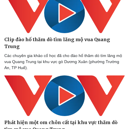
Clip đào hố thăm dò tìm lăng mộ vua Quang
Trung
Các chuyên gia khảo cổ học đã cho đào hố thăm dò tìm lăng mộ
vua Quang Trung tại khu vực gò Dương Xuân (phường Trường
Sức khỏe
Đời sống
An, TP Huế).
Dinh dưỡng - món ngon
Nhà đẹp
Cây thuốc
Blog
Sản phụ khoa
Tình yêu - Gia đình
Nhi khoa
Nam khoa
Làm đẹp - giảm cân
Phòng mạch online
Ăn sạch sống khỏe
Phát hiện một om chôn cất tại khu vực thăm dò