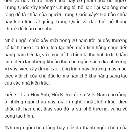
đến và hỏi: Thưa thầy chùa này có phải chùa do người
Trung Quốc xây không? Chúng tôi hỏi lại: Tại sao ông cho
rằng đó là chùa của người Trung Quốc xây? Họ bảo chùa
này kiến trúc rất giống Trung Quốc và đặc biệt hệ thống
Thế giới
Multimedia
chữ ở đó toàn chữ nho."
Quan sát
Video
Cuộc sống đó đây
Ảnh
Nhiều ngôi chùa xây mới trong 20 năm trở lại đây thường
Hồ sơ
E-Magazine
có kích thước to lớn, tọa lạc trên diện tích hàng chục đến
Infographic
hàng trăm héc ta, với mục đích chính là thu hút du lịch tâm
linh, đem lại những khoản thu cho ngân sách địa phương.
Vì vậy, việc xây dựng các công trình này thường máy móc,
theo ý thích của chủ đầu tư mà hạn chế khả năng sáng tạo
của các nhà kiến trúc.
Tiến sĩ Trần Huy Ánh, Hội Kiến trúc sư Việt Nam cho rằng:
ở những ngôi chùa này, giá trị nghệ thuật, kiến trúc, điêu
khắc rất hạn chế, thay vào đó là sự phô trương, vụng về
trong tạo hình.
"Những ngôi chùa làng bây giờ đã thành ngôi chùa của