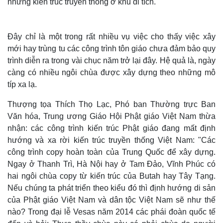
những kiến trúc truyền thống ở khu di tích.
Đây chỉ là một trong rất nhiều vụ việc cho thấy việc xây
mới hay trùng tu các công trình tôn giáo chưa đảm bảo quy
trình diễn ra trong vài chục năm trở lại đây.
Hệ quả là, ngày
càng có nhiều ngôi chùa được xây dựng theo những mô
típ xa lạ.
Thượng tọa Thích Thọ Lạc, Phó ban Thường trực Ban
Văn hóa, Trung ương Giáo Hội Phật giáo Việt Nam thừa
nhận: các công trình kiến trúc Phật giáo đang mất định
hướng và xa rời kiến trúc truyền thống Việt Nam: "Các
công trình c
opy hoàn toàn của Trung Quốc để xây dựng.
Ngay ở Thanh Trì, Hà Nội hay ở Tam Đảo, Vĩnh Phúc có
hai ngôi chùa copy từ kiến trúc của Butah hay Tây Tạng.
Nếu chúng ta phát triển theo kiểu đó thì định hướng di sản
của Phật giáo Việt Nam và dân tộc Việt Nam sẽ như thế
nào? Trong đại lễ Vesas năm 2014 các phái đoàn quốc tế