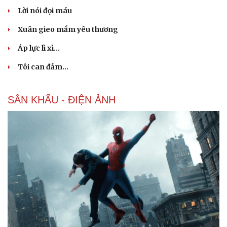
Tư vấn
Câu chuyện thời sự
Lời nói đọi máu
Săn Tour
Đọc truyện đêm khuya
check-in
Cửa sổ tình yêu
Xuân gieo mầm yêu thương
Kể chuyện cho bé
Áp lực lì xì...
Hạt giống tâm hồn
Tôi can đảm...
SÂN KHẤU - ĐIỆN ẢNH