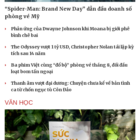
“Spider-Man: Brand New Day” dẫn đầu doanh số
phòng vé Mỹ
Phản ứng của Dwayne Johnson khi Moana bị giới phê
bình chê bai
The Odyssey vượt 1 tỷ USD, Christopher Nolan tái lập kỳ
tích sau 14 năm
Ba phim Việt cùng “đổ bộ” phòng vé tháng 8, đối đầu
loạt bom tấn ngoại
Thanh âm vượt đại dương: Chuyện chưa kể về bản tình
ca từ chốn ngục tù Côn Đảo
VĂN HỌC