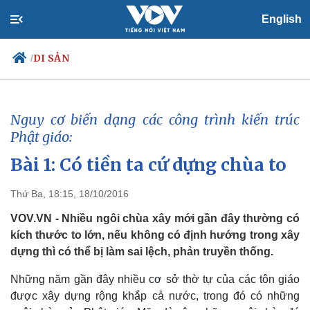
English
DI SẢN
/
Nguy cơ biến dạng các công trình kiến trúc
Chính trị
Xã hội
Phật giáo:
Đảng
Tin 24h
Bài 1: Có tiền ta cứ dựng chùa to​
Tổ chức nhân sự
Dự báo thời tiết
Quốc hội
Giáo dục
Nhận diện sự thật
Dấu ấn VOV
Thứ Ba, 18:15, 18/10/2016
Việc làm
VOV.VN - Nhiều ngôi chùa xây mới gần đây thường có
Biển đảo
kích thước to lớn, nếu không có định hướng trong xây
dựng thì có thể bị làm sai lệch, phản truyền thống.
Những năm gần đây nhiều cơ sở thờ tự của các tôn giáo
được xây dựng rộng khắp cả nước, trong đó có những