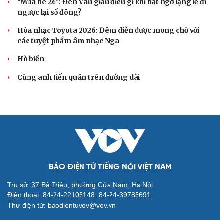
“Mùa hè 26”: Đen Vâu giấu điều gì khi bất ngờ lặng lẽ đi
ngược lại số đông?
Hòa nhạc Toyota 2026: Đêm diễn được mong chờ với
các tuyệt phẩm âm nhạc Nga
Hò biển
Cùng anh tiến quân trên đường dài
BÁO ĐIỆN TỬ TIẾNG NÓI VIỆT NAM
Trụ sở: 37 Bà Triệu, phường Cửa Nam, Hà Nội
Điện thoại: 84-24-22105148, 84-24-39785691
Thư điện tử: baodientuvov@vov.vn