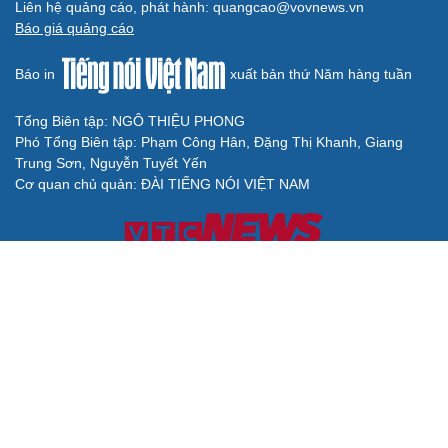
Liên hệ quảng cáo, phát hành: quangcao@vovnews.vn
Báo giá quảng cáo
Báo in
xuất bản thứ Năm hàng tuần
Tổng Biên tập: NGÔ THIỆU PHONG
Phó Tổng Biên tập: Phạm Công Hân, Đặng Thị Khanh, Giang
Trung Sơn, Nguyễn Tuyết Yến
Cơ quan chủ quản: ĐÀI TIẾNG NÓI VIỆT NAM
Không được sao chép lại bất kỳ thông tin nào từ website này khi
chưa có sự đồng ý bằng văn bản của Báo Điện tử Tiếng nói Việt
Nam
Giấy phép số 27/GP-BVHTTDL của Bộ Văn hóa, Thể thao và Du