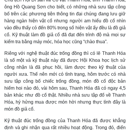
gốm
ông Hồ Quang Sơn cho biết, có những nhà sưu tập công
sứ ở
bố trên các phương tiện thông tin đại chúng đang lưu giữ
Hà
hàng ngàn hiện vật cổ nhưng người am hiểu đồ cổ nhìn
Nội.
vào đều thấy có đến 80% trong số hiện vật ấy đều là đồ giả
cổ. Kỹ thuật làm đồ giả cổ đã đạt đến trình độ mà mọi sự
kiểm tra bằng máy móc, hóa học cũng “chào thua”.
Riêng với nghệ thuật đúc trống đồng thì có lẽ Thanh Hóa
là số một và kỹ thuật này đã được Hội Khoa học lịch sử
công nhận là đã phục hồi, làm được theo kỹ thuật của
người xưa. Thế nên mới có tình trạng, hôm trước có nhà
sưu tập công bố chiếc trống đồng, món đồ cổ độc bản
hiếm hoi nào đó, vài hôm sau, Thanh Hóa đã có ngay 4,5
bản khác như đồ cổ thật. Nhiều nhà sưu tập đổ về Thanh
Hóa, hý hửng mua được món hời nhưng thực tình đây là
món đồ giả cổ.
Kỹ thuật đúc trống đồng của Thanh Hóa đã được khẳng
định và ghi nhận qua rất nhiều hoạt động. Trong đó, điển