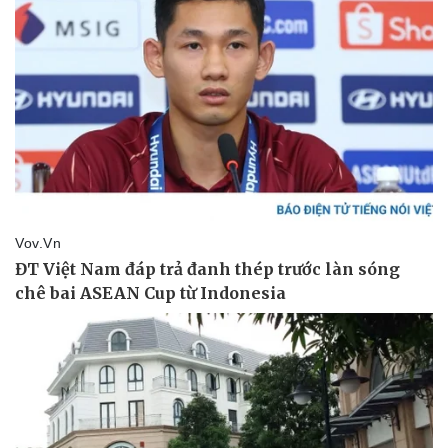
Thể thao
Ô tô - Xe máy
Bóng đá
Ô tô
Lịch thi đấu bóng đá
Xe máy
Thế giới thể thao
Tư vấn
eSports
Hậu trường