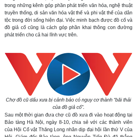
trong những kênh góp phần phát triển văn hóa, nghệ thuật
truyền thống, di sản văn hóa vật thể và phi vật thể của dân
Chợ
tộc trong đời sống hiện đại. Việc minh bạch được đồ cổ và
đồ cũ
đồ giả cổ cũng là cách góp phần khai thông con đường
dấu
phát triển cho cả hai lĩnh vực trên.
xưa
bị
cảnh
báo
có
nguy
cơ
thành
“bãi
Chợ đồ cũ dấu xưa bị cảnh báo có nguy cơ thành “bãi thải
thải
của đồ giả cổ”.
của
Sau một thời gian đưa chợ cũ đồ xưa đi vào hoạt động tại
đồ
Bảo tàng Hà Nội, ngày 8-10, chia sẻ với các thành viên
giả
của Hội Cổ vật Thăng Long nhân dịp đại hội lần thứ V của
cổ”.
Hội, Giám đốc Bảo tàng, ông Nguyễn Tiến Đà đã thẳng