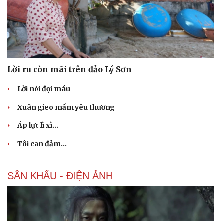
Du lịch
Podcast
Tư vấn
Câu chuyện thời sự
Lời ru còn mãi trên đảo Lý Sơn
Săn Tour
Đọc truyện đêm khuya
check-in
Cửa sổ tình yêu
Lời nói đọi máu
Kể chuyện cho bé
Hạt giống tâm hồn
Xuân gieo mầm yêu thương
Áp lực lì xì...
Tôi can đảm...
SÂN KHẤU - ĐIỆN ẢNH