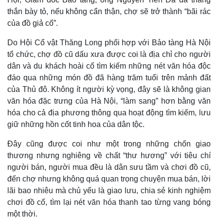
thắn bày tỏ, nếu không cẩn thận, chợ sẽ trở thành “bãi rác
của đồ giả cổ”.
Do Hội Cổ vật Thăng Long phối hợp với Bảo tàng Hà Nội
tổ chức, chợ đồ cũ dấu xưa được coi là địa chỉ cho người
dân và du khách hoài cổ tìm kiếm những nét văn hóa độc
đáo qua những món đồ đã hàng trăm tuổi trên mảnh đất
của Thủ đô. Không ít người kỳ vọng, đây sẽ là không gian
văn hóa đặc trưng của Hà Nội, “làm sang” hơn bằng văn
hóa cho cả địa phương thông qua hoạt động tìm kiếm, lưu
giữ những hồn cốt tinh hoa của dân tộc.
Đây cũng được coi như một trong những chốn giao
thương nhưng nghiêng về chất “thư hương” với tiêu chí
người bán, người mua đều là dân sưu tầm và chơi đồ cũ,
đến chợ nhưng không quá quan trọng chuyện mua bán, lời
lãi bao nhiêu mà chủ yếu là giao lưu, chia sẻ kinh nghiệm
chơi đồ cổ, tìm lại nét văn hóa thanh tao từng vang bóng
một thời.