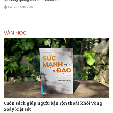
| SmartAds
VĂN HỌC
Văn hóa
Giải trí
Sân khấu - Điện ảnh
Nghệ sĩ
Văn học
Thời trang
Âm nhạc
Sao Việt
Di sản
Cuốn sách giúp người bận rộn thoát khỏi vòng
xoáy kiệt sức