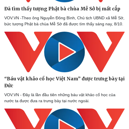
Đã tìm thấy tượng Phật bà chùa Mễ Sở bị mất cắp
VOV.VN -Theo ông Nguyễn Đông Bình, Chủ tịch UBND xã Mễ Sở,
bức tượng Phật bà chùa Mễ Sở đã được tìm thấy sáng nay, 8/10.
“Báu vật khảo cổ học Việt Nam” được trưng bày tại
Đức
Sức khỏe
Đời sống
Dinh dưỡng - món ngon
Nhà đẹp
VOV.VN - Đây là lần đầu tiên những báu vật khảo cổ học của
Cây thuốc
Blog
nước ta được đưa ra trưng bày tại nước ngoài.
Sản phụ khoa
Tình yêu - Gia đình
Nhi khoa
Nam khoa
Làm đẹp - giảm cân