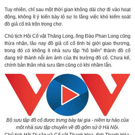
Tuy nhiên, chỉ sau một thời gian không dài chợ đi vào hoạt
động, không ít ý kiến bày tỏ sự lo lắng việc khó kiểm soát
đồ giả cổ trà trộn trong chợ.
Bộ sưu
Thế giới
Multimedia
tập đồ
Quan sát
Video
Chủ tịch Hội Cổ vật Thăng Long, ông Đào Phan Long cũng
cổ
Cuộc sống đó đây
Ảnh
thừa nhận, lâu nay đồ giả cố cố tình bị giới giao thương,
Hồ sơ
E-Magazine
được
trong đó có không ít nhà sưu tập “hô biến” thành đồ cổ
Infographic
trưng
đang trở thành nỗi ám ảnh của thị trường đồ cổ. Chưa kể,
bày tại
chính bản thân nhà sưu tầm cũng có khi nhầm lẫn.
gia -
niềm
tự hào
của
một
nhà
sưu
tập
Bộ sưu tập đồ cổ được trưng bày tại gia - niềm tự hào của
chuyên
một nhà sưu tập chuyên về đồ gốm sứ ở Hà Nội.
về đồ
Chủ tịch Hội Di sản và Cổ vật Thanh Hoa, tỉnh Thanh Hóa,