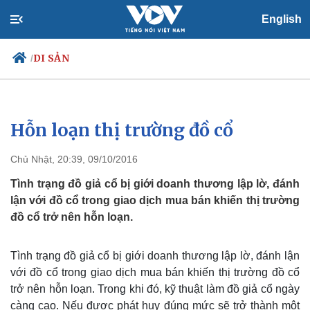
English
DI SẢN
/
Hỗn loạn thị trường đồ cổ
Chính trị
Xã hội
Đảng
Tin 24h
Chủ Nhật, 20:39, 09/10/2016
Tổ chức nhân sự
Dự báo thời tiết
Quốc hội
Giáo dục
Tình trạng đồ giả cổ bị giới doanh thương lập lờ, đánh
Nhận diện sự thật
Dấu ấn VOV
lận với đồ cổ trong giao dịch mua bán khiến thị trường
Việc làm
đồ cổ trở nên hỗn loạn.
Biển đảo
Tình trạng đồ giả cổ bị giới doanh thương lập lờ, đánh lận
với đồ cổ trong giao dịch mua bán khiến thị trường đồ cổ
trở nên hỗn loạn. Trong khi đó, kỹ thuật làm đồ giả cổ ngày
càng cao. Nếu được phát huy đúng mức sẽ trở thành một