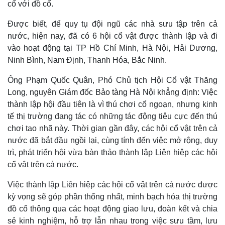
cổ với đồ cổ.
Tỷ giá
Chứng khoán
Được biết, để quy tụ đội ngũ các nhà sưu tập trên cả
Giá cà phê
nước, hiện nay, đã có 6 hội cổ vật được thành lập và đi
vào hoạt động tại TP Hồ Chí Minh, Hà Nội, Hải Dương,
Ninh Bình, Nam Định, Thanh Hóa, Bắc Ninh.
Ông Phạm Quốc Quân, Phó Chủ tịch Hội Cổ vật Thăng
Long, nguyên Giám đốc Bảo tàng Hà Nội khẳng định: Việc
thành lập hội đầu tiên là vì thú chơi cổ ngoạn, nhưng kinh
tế thị trường đang tác có những tác động tiêu cực đến thú
chơi tao nhã này. Thời gian gần đây, các hội cổ vật trên cả
nước đã bắt đầu ngồi lại, cùng tính đến việc mở rộng, duy
trì, phát triển hội vừa bàn thảo thành lập Liên hiệp các hội
cổ vật trên cả nước.
Việc thành lập Liên hiệp các hội cổ vật trên cả nước được
kỳ vọng sẽ góp phần thống nhất, minh bạch hóa thị trường
đồ cổ thông qua các hoạt động giao lưu, đoàn kết và chia
sẻ kinh nghiệm, hỗ trợ lẫn nhau trong việc sưu tầm, lưu