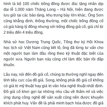
hình là bộ 100 chiếc trống đồng được đúc tặng nhân dịp
đại lễ 1.000 năm Thăng Long – Hà Nội, hiện đang được
lưu giữ tại các bảo tàng, khu trưng bày lớn khác. Ông Sơn
cũng khẳng định, thông thường, một chiếc trống đồng cổ
có giá hàng tỷ đồng nhưng với trống đồng giả cổ, giá chỉ từ
2 triệu đến 4 triệu đồng.
Nhà sử học Dương Trung Quốc, Tổng thư ký Hội Khoa
học lịch sử Việt Nam cũng tiết lộ, ông đã từng tư vấn cho
một người bạn làm đầu rồng theo kỹ thuật đặc biệt của
người xưa. Người bạn này cũng chỉ làm độc bản rồi đập
khuôn.
Lâu nay, nói đến đồ giả cổ, chúng ta thường nghĩ ngay đến
tính tiêu cực của đồ giả. Song, không phải đồ giả cổ không
có giá trị mỹ thuật hay giá trị văn hóa nghệ thuật nhất định.
Đồ giả cổ khơi gợi lại những nhu cầu về thẩm mĩ và việc
Kinh tế
Thị trường
ứng dụng công nghệ để sản xuất cũng nên được khuyến
Bất động sản
Giá vàng
khích phát huy. Vấn đề là phải minh bạch hóa được đồ giả
Khởi nghiệp
Tiêu dùng