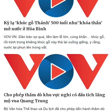
Phòng mạch online
Ăn sạch sống khỏe
Kỳ lạ ‘khúc gỗ Thánh’ 500 tuổi như ‘khóa thần’
mở nước ở Hòa Bình
VOV.VN -Dân bản sợ quá, liền làm lễ lớn, cúng khấn… khúc gỗ,
rồi trịnh trọng khiêng khúc gỗ này thả lại xuống giếng, y rằng,
nước lại phun lên trong vắt.
Cho phép thăm dò khu vực nghi có dấu tích lăng
mộ vua Quang Trung
Bộ Văn hóa Thể thao và Du lịch đã cho phép tiến hành thăm dò