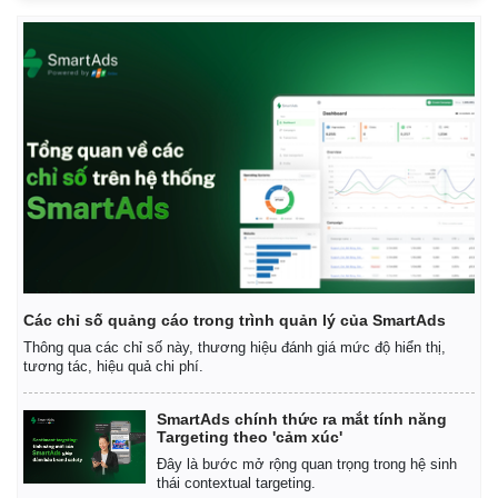
Pháp luật
Quân sự - Quốc phòng
Các chỉ số quảng cáo trong trình quản lý của SmartAds
Vụ án
Vũ khí
Thông qua các chỉ số này, thương hiệu đánh giá mức độ hiển thị,
Tin nóng
Việt Nam
tương tác, hiệu quả chi phí.
Tư vấn luật
Phân tích
SmartAds chính thức ra mắt tính năng
Targeting theo 'cảm xúc'
Đây là bước mở rộng quan trọng trong hệ sinh
thái contextual targeting.