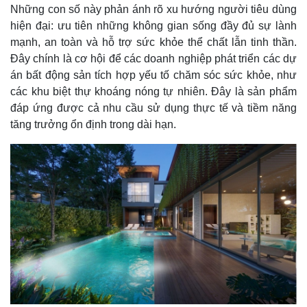
Những con số này phản ánh rõ xu hướng người tiêu dùng
hiện đại: ưu tiên những không gian sống đầy đủ sự lành
mạnh, an toàn và hỗ trợ sức khỏe thể chất lẫn tinh thần.
Đây chính là cơ hội để các doanh nghiệp phát triển các dự
án bất động sản tích hợp yếu tố chăm sóc sức khỏe, như
các khu biệt thự khoáng nóng tự nhiên. Đây là sản phẩm
Thế giới
Multimedia
đáp ứng được cả nhu cầu sử dụng thực tế và tiềm năng
Quan sát
Video
tăng trưởng ổn định trong dài hạn.
Cuộc sống đó đây
Ảnh
Hồ sơ
E-Magazine
Infographic