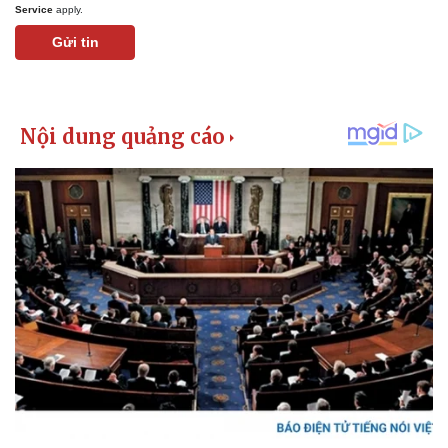
Service
apply.
Gửi tin
Thể thao
Ô tô - Xe máy
Bóng đá
Ô tô
Lịch thi đấu bóng đá
Xe máy
Thế giới thể thao
Tư vấn
eSports