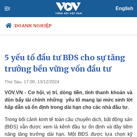
English
DOANH NGHIỆP
/
5 yếu tố đầu tư BĐS cho sự tăng
Chính trị
Xã hội
Đảng
Tin 24h
trưởng bền vững vốn đầu tư
Tổ chức nhân sự
Dự báo thời tiết
Quốc hội
Giáo dục
Thứ Sáu, 17:00, 13/12/2024
Nhận diện sự thật
Dấu ấn VOV
Việc làm
VOV.VN - Cơ hội, vị trí, dòng tiền, tính thanh khoản và
Biển đảo
đòn bẩy tài chính những yếu tố mang lại mức sinh lời
hấp dẫn và ổn định trong dài hạn cho các nhà đầu tư.
Trong bối cảnh kinh tế toàn cầu chuyển dịch, bất động sản
(BĐS) vẫn được xem là kênh đầu tư ổn định và đầy tiềm
năng tăng trưởng dài hạn. Một BĐS được lựa chọn kỹ