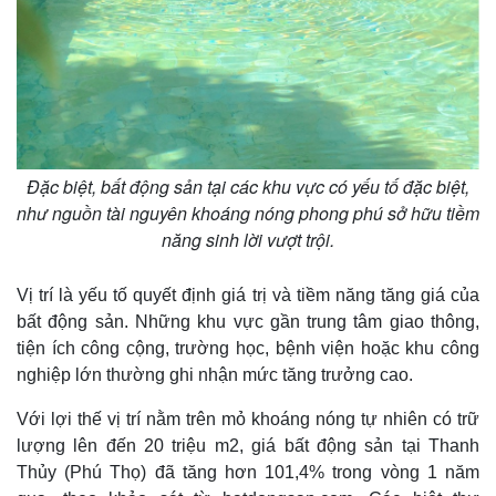
Kinh tế
Thị trường
Bất động sản
Giá vàng
Khởi nghiệp
Tiêu dùng
Tỷ giá
Chứng khoán
Đặc biệt, bất động sản tại các khu vực có yếu tố đặc biệt,
Giá cà phê
như nguồn tài nguyên khoáng nóng phong phú sở hữu tiềm
năng sinh lời vượt trội.
Vị trí là yếu tố quyết định giá trị và tiềm năng tăng giá của
bất động sản. Những khu vực gần trung tâm giao thông,
tiện ích công cộng, trường học, bệnh viện hoặc khu công
nghiệp lớn thường ghi nhận mức tăng trưởng cao.
Với lợi thế vị trí nằm trên mỏ khoáng nóng tự nhiên có trữ
lượng lên đến 20 triệu m2, giá bất động sản tại Thanh
Thủy (Phú Thọ) đã tăng hơn 101,4% trong vòng 1 năm