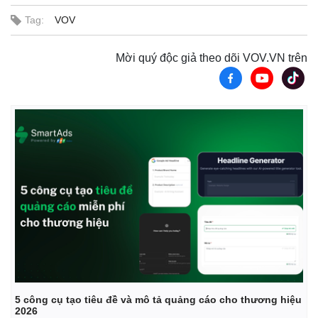
Pháp luật
Quân sự - Quốc phòng
Tag:
VOV
Vụ án
Vũ khí
Tin nóng
Việt Nam
Tư vấn luật
Phân tích
Mời quý độc giả theo dõi VOV.VN trên
5 công cụ tạo tiêu đề và mô tả quảng cáo cho thương hiệu
2026