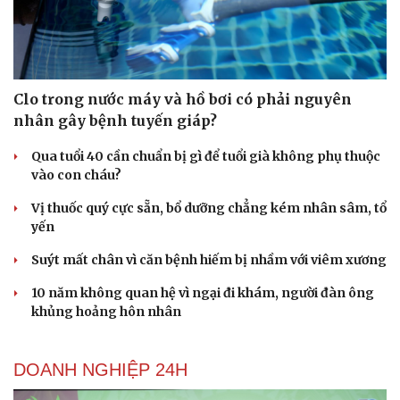
Clo trong nước máy và hồ bơi có phải nguyên
nhân gây bệnh tuyến giáp?
Du lịch
Podcast
Tư vấn
Câu chuyện thời sự
Qua tuổi 40 cần chuẩn bị gì để tuổi già không phụ thuộc
Săn Tour
Đọc truyện đêm khuya
vào con cháu?
check-in
Cửa sổ tình yêu
Kể chuyện cho bé
Vị thuốc quý cực sẵn, bổ dưỡng chẳng kém nhân sâm, tổ
Hạt giống tâm hồn
yến
Suýt mất chân vì căn bệnh hiếm bị nhầm với viêm xương
10 năm không quan hệ vì ngại đi khám, người đàn ông
khủng hoảng hôn nhân
DOANH NGHIỆP 24H