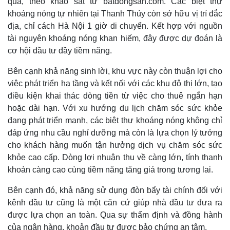
qua, theo khảo sát từ batdongsan.com. Các biệt thự
khoáng nóng tự nhiên tại Thanh Thủy còn sở hữu vị trí đắc
địa, chỉ cách Hà Nội 1 giờ di chuyển. Kết hợp với nguồn
tài nguyên khoáng nóng khan hiếm, đây được dự đoán là
cơ hội đầu tư đầy tiềm năng.
Bên cạnh khả năng sinh lời, khu vực này còn thuận lợi cho
việc phát triển hạ tầng và kết nối với các khu đô thị lớn, tạo
điều kiện khai thác dòng tiền từ việc cho thuê ngắn hạn
hoặc dài hạn. Với xu hướng du lịch chăm sóc sức khỏe
đang phát triển mạnh, các biệt thự khoáng nóng không chỉ
đáp ứng nhu cầu nghỉ dưỡng mà còn là lựa chọn lý tưởng
cho khách hàng muốn tận hưởng dịch vụ chăm sóc sức
khỏe cao cấp. Dòng lợi nhuận thu về càng lớn, tính thanh
khoản càng cao cùng tiềm năng tăng giá trong tương lai.
Bên cạnh đó, khả năng sử dụng đòn bẩy tài chính đối với
kênh đầu tư cũng là một căn cứ giúp nhà đầu tư đưa ra
được lựa chọn an toàn. Qua sự thẩm định và đồng hành
của ngân hàng, khoản đầu tư được bảo chứng an tâm.