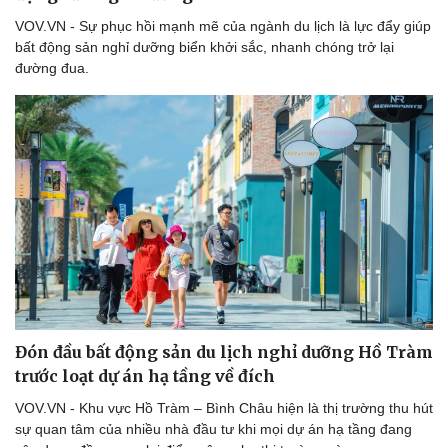
VOV.VN - Sự phục hồi mạnh mẽ của ngành du lịch là lực đẩy giúp
bất động sản nghỉ dưỡng biển khởi sắc, nhanh chóng trở lại
đường đua.
Sức khỏe
Đời sống
Dinh dưỡng - món ngon
Nhà đẹp
Cây thuốc
Blog
Sản phụ khoa
Tình yêu - Gia đình
Nhi khoa
Nam khoa
Làm đẹp - giảm cân
Đón đầu bất động sản du lịch nghỉ dưỡng Hồ Tràm
Phòng mạch online
trước loạt dự án hạ tầng về đích
Ăn sạch sống khỏe
VOV.VN - Khu vực Hồ Tràm – Bình Châu hiện là thị trường thu hút
sự quan tâm của nhiều nhà đầu tư khi mọi dự án hạ tầng đang