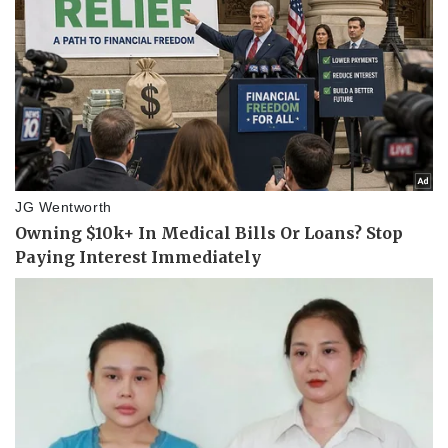
Doanh nghiệp
Công nghệ
Thông tin doanh nghiệp
Sành điệu
Doanh nghiệp 24h
Tin Công nghệ
Doanh nhân
Trải nghiệm
Vì cộng đồng
Chuyển đổi số