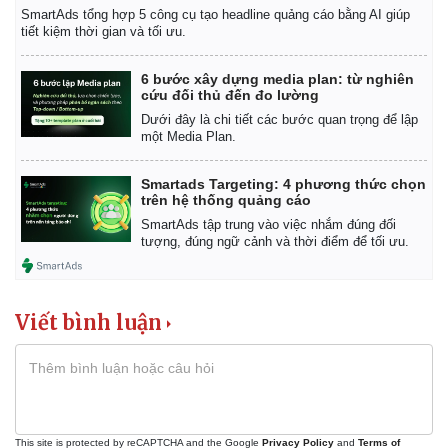
SmartAds tổng hợp 5 công cụ tạo headline quảng cáo bằng AI giúp
tiết kiệm thời gian và tối ưu.
6 bước xây dựng media plan: từ nghiên
cứu đối thủ đến đo lường
Dưới đây là chi tiết các bước quan trọng để lập
một Media Plan.
Smartads Targeting: 4 phương thức chọn
trên hệ thống quảng cáo
SmartAds tập trung vào việc nhắm đúng đối
tượng, đúng ngữ cảnh và thời điểm để tối ưu.
Viết bình luận
This site is protected by reCAPTCHA and the Google
Privacy Policy
and
Terms of