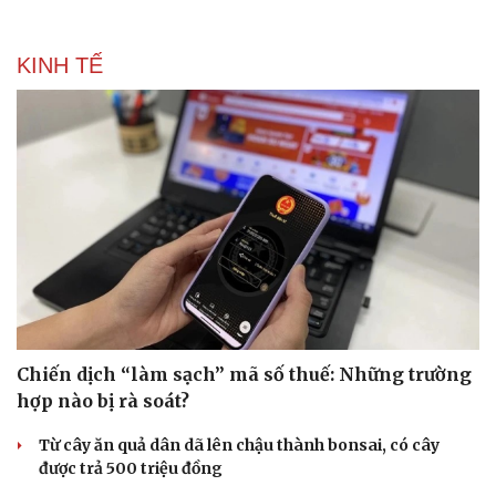
KINH TẾ
Văn hóa
Giải trí
Sân khấu - Điện ảnh
Nghệ sĩ
Văn học
Thời trang
Âm nhạc
Sao Việt
Di sản
Chiến dịch “làm sạch” mã số thuế: Những trường
hợp nào bị rà soát?
Từ cây ăn quả dân dã lên chậu thành bonsai, có cây
được trả 500 triệu đồng