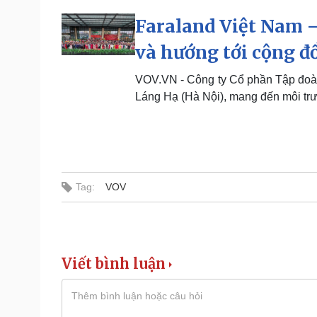
Faraland Việt Nam –
và hướng tới cộng đ
VOV.VN - Công ty Cổ phần Tập đoàn 
Láng Hạ (Hà Nội), mang đến môi trư
Tag:
VOV
Viết bình luận