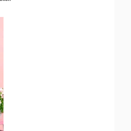
Doanh nghiệp 24h
Tin Công nghệ
Doanh nhân
Trải nghiệm
ì cộng đồng
Chuyển đổi số
u lịch
Podcast
Tư vấn
Câu chuyện thời sự
Săn Tour
Đọc truyện đêm khuya
heck-in
Cửa sổ tình yêu
Kể chuyện cho bé
Hạt giống tâm hồn