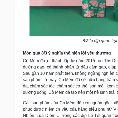
8/3 là dịp quan trọ
Món quà 8/3 ý nghĩa thể hiện lời yêu thương
Cỏ Mềm được thành lập từ năm 2015 bởi Ths.Ds 
dưỡng gạo, có thành phần từ dầu cám gạo, giúp
Sau gần 10 năm phát triển, không ngừng nghiên cứu
sản phẩm, tới nay, Cỏ Mềm đã sở hữu hàng trăm sả
da, chăm sóc tóc, chăm sóc cơ thể, son môi, ke
đường uống. Cỏ Mềm đã tạo nên một hệ sinh thái to
Các sản phẩm của Cỏ Mềm đều có nguồn gốc thiên 
phục được niềm tin yêu của hàng triệu phụ nữ Vi
Nhiên, Lụa Diễm… Trong các dịp Lễ Tết quan trọ