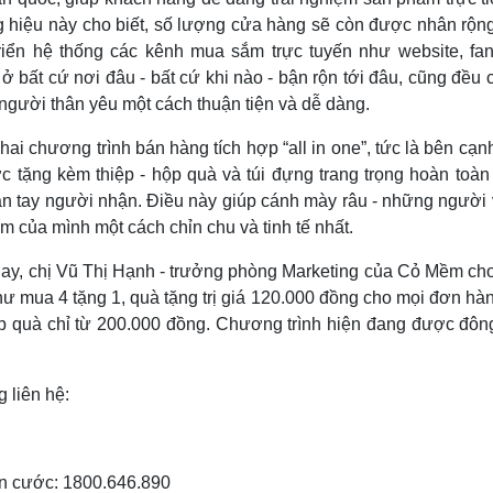
ng hiệu này cho biết, số lượng cửa hàng sẽ còn được nhân rộn
iển hệ thống các kênh mua sắm trực tuyến như website, fa
ù ở bất cứ nơi đâu - bất cứ khi nào - bận rộn tới đâu, cũng đều 
người thân yêu một cách thuận tiện và dễ dàng.
hai chương trình bán hàng tích hợp “all in one”, tức là bên cạn
tặng kèm thiệp - hộp quà và túi đựng trang trọng hoàn toàn
 tận tay người nhận. Điều này giúp cánh mày râu - những người 
cảm của mình một cách chỉn chu và tinh tế nhất.
nay, chị Vũ Thị Hạnh - trưởng phòng Marketing của Cỏ Mềm cho 
hư mua 4 tặng 1, quà tặng trị giá 120.000 đồng cho mọi đơn hà
ộp quà chỉ từ 200.000 đồng. Chương trình hiện đang được đôn
g liên hệ:
ễn cước: 1800.646.890