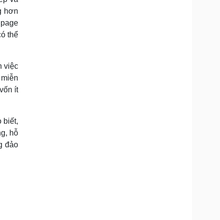
g hơn
npage
có thể
h việc
 miễn
vốn ít
biết,
ng, hỗ
g đảo