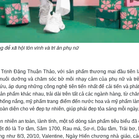
ng để xã hội tôn vinh và tri ân phụ nữ
Trịnh Đặng Thuận Thảo, với sản phẩm thương mại đầu tiên l
 nuôi dưỡng và chăm sóc bờ môi nhạy cảm của phụ nữ và trẻ
, áp dụng những công nghệ tiên tiến nhất để cải tiến và phát
n phẩm khác nhau, trải dài trên tất cả các ngành hàng, từ chă
m chống nắng, mỹ phẩm trang điểm đến nước hoa và mỹ phẩm là
àn diện cho vẻ đẹp tự nhiên, giúp phái đẹp tỏa sáng mỗi ngày.
nhiên an toàn, lành tính, một số dòng sản phẩm tiêu biểu đã 
ệt đó là Tơ tằm, Sâm 1700, Rau má, Sơ-ri, Dâu tằm, Trái bơ, 
ng như 8/3, 20/10, Valentine, Ngày Hiến chương nhà giáo, cá