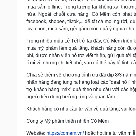
mua sắm offline. Trong tương lai không xa, thươ
nữa. Ngoài chuỗi cửa hàng, Cỏ Mềm còn phát tr
facebook, shopee, tiktok,... để tất cả mọi người, d
lựa chọn, mua sắm, gửi gắm món quà ý nghĩa cho 
Trong nhiều mùa Lễ Tết trở lại đây, Cỏ Mềm triển k
mua mỹ phẩm làm quà tặng, khách hàng còn được 
phí, được nhân viên hỗ trợ viết thiệp, gửi quà tới
tỉ mỉ về những chi tiết nhỏ, vẫn có thể bày tỏ tình 
Chia sẻ thêm về chương trình ưu đãi dịp 8/3 năm 
nhãn hàng đang tung ra hàng loạt các “deal hời” n
trợ khách hàng “mix” quà theo nhu cầu với các h
người tiêu dùng hưởng ứng và quan tâm.
Khách hàng có nhu cầu tư vấn về quà tặng, vui lòn
Công ty Mỹ phẩm thiên nhiên Cỏ Mềm
Website:
https://comem.vn/
hoặc hotline tư vấn mi