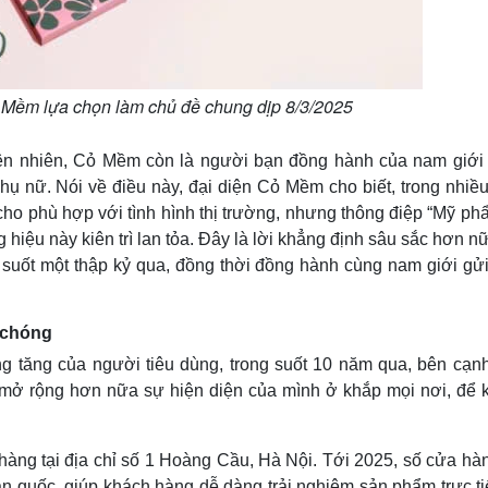
 Mềm lựa chọn làm chủ đề chung dịp 8/3/2025
n nhiên, Cỏ Mềm còn là người bạn đồng hành của nam giới 
 phụ nữ. Nói về điều này, đại diện Cỏ Mềm cho biết, trong nhi
cho phù hợp với tình hình thị trường, nhưng thông điệp “Mỹ ph
 hiệu này kiên trì lan tỏa. Đây là lời khẳng định sâu sắc hơn n
i suốt một thập kỷ qua, đồng thời đồng hành cùng nam giới gử
 chóng
 tăng của người tiêu dùng, trong suốt 10 năm qua, bên cạnh
mở rộng hơn nữa sự hiện diện của mình ở khắp mọi nơi, để 
àng tại địa chỉ số 1 Hoàng Cầu, Hà Nội. Tới 2025, số cửa hà
toàn quốc, giúp khách hàng dễ dàng trải nghiệm sản phẩm trực t