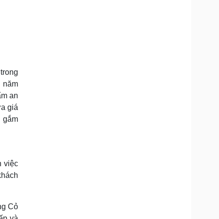
trong
ều năm
ẩm an
ữa giá
i gắm
 việc
khách
ng Cỏ
iếp và