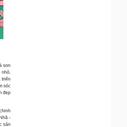
à son
 nhỏ.
 triển
m sóc
m đẹp
chinh
Nhã -
c sản