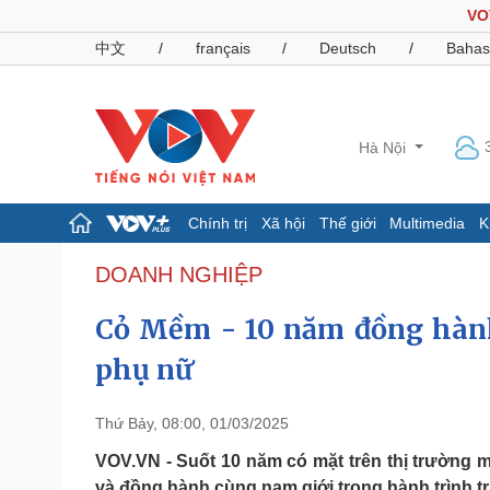
VO
中文
/
français
/
Deutsch
/
Bahas
Hà Nội
Chính trị
Xã hội
Thế giới
Multimedia
K
Chính trị
Xã hội
DOANH NGHIỆP
Đảng
Tin 24h
Cỏ Mềm - 10 năm đồng hành
Tổ chức nhân sự
Dự báo thời tiết
Quốc hội
Giáo dục
phụ nữ
Nhận diện sự thật
Dấu ấn VOV
Việc làm
Biển đảo
Thứ Bảy, 08:00, 01/03/2025
Pháp luật
Quân sự - Quốc phòng
VOV.VN - Suốt 10 năm có mặt trên thị trường 
Vụ án
Vũ khí
và đồng hành cùng nam giới trong hành trình tr