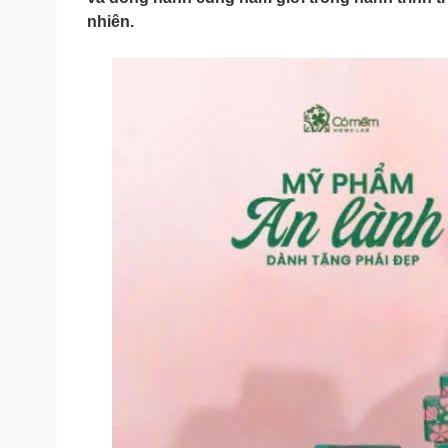
Tin nóng
Việt Nam
nhiên.
Tư vấn luật
Phân tích
Sức khỏe
Đời sống
Dinh dưỡng - món ngon
Nhà đẹp
Cây thuốc
Blog
Sản phụ khoa
Tình yêu - Gia đình
Nhi khoa
Nam khoa
Làm đẹp - giảm cân
Phòng mạch online
Ăn sạch sống khỏe
Cải chính