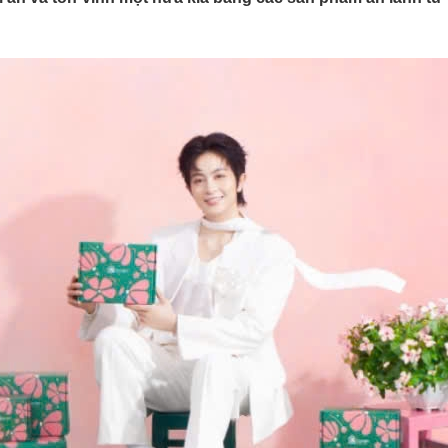
Lịch thi đấu bóng đá
Xe máy
Thế giới thể thao
Tư vấn
eSports
V
Hậu trường
Văn hóa
Giải trí
D
Sân khấu - Điện ảnh
Nghệ sĩ
Văn học
Thời trang
Âm nhạc
Sao Việt
c
Di sản