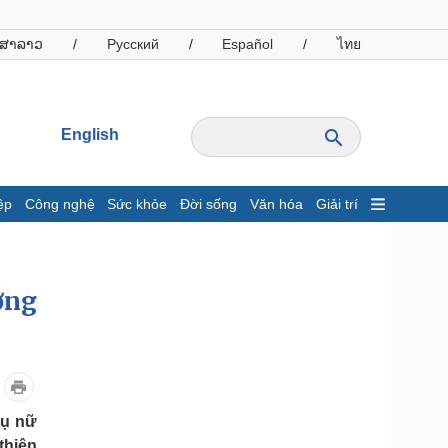
ສາລາວ
/
Русский
/
Español
/
ไทย
English
ệp
Công nghệ
Sức khỏe
Đời sống
Văn hóa
Giải trí
inh tế
Thị trường
ất động sản
Giá vàng
ơng
hởi nghiệp
Tiêu dùng
Tỷ giá
Chứng khoán
Giá cà phê
oanh nghiệp
Công nghệ
hụ nữ
hông tin doanh nghiệp
Sành điệu
thiên