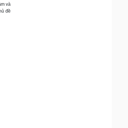
âm và
hủ đề