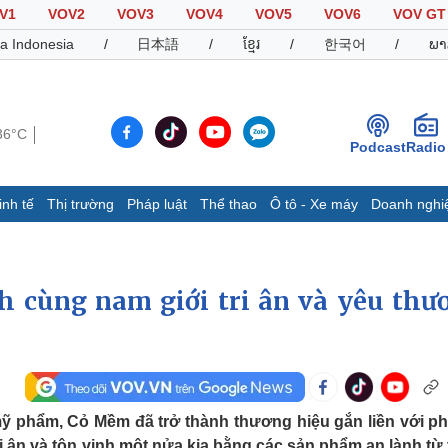
V1
VOV2
VOV3
VOV4
VOV5
VOV6
VOV GT
a Indonesia
/
日本語
/
ខ្មែរ
/
한국어
/
ພາ
36°C
Podcast
Radio
inh tế
Thị trường
Pháp luật
Thể thao
Ô tô - Xe máy
Doanh nghi
Thế giới
Multimedia
K
Quan sát
Video
B
 cùng nam giới tri ân và yêu thư
Cuộc sống đó đây
Ảnh
K
Hồ sơ
E-Magazine
Infographic
Thể thao
Ô tô - Xe máy
D
mỹ phẩm, Cỏ Mềm đã trở thành thương hiệu gắn liền với p
Bóng đá
Ô tô
T
i ân và tôn vinh một nửa kia bằng các sản phẩm an lành từ 