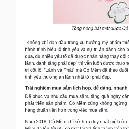
Tông hồng bắt mắt được Cỏ
Không chỉ dẫn đầu trong xu hướng mỹ phẩm thiê
hành trình biểu lộ tình yêu và sự tri ân dành cho
qua, dù nhiều yếu tố đã được nhãn hàng thay đổi 
lành, dành tặng phái đẹp” thì vẫn luôn được thương
trị cốt lõi “Lành và Thật” mà Cỏ Mềm đã theo đuổ
tình yêu thương an lành nhất tới phái đẹp.
Trải nghiệm mua sắm tích hợp, dễ dàng, nhanh
Để phục vụ nhu cầu mua sắm, tặng quà ngày càng
phát triển sản phẩm, Cỏ Mềm cũng không ngừng 
hàng thuận tiện hơn trong việc mua sắm.
Năm 2018, Cỏ Mềm chỉ sở hữu duy nhất một cửa h
Mềm đã lên tới 60, có mặt tại 32 tỉnh thành trên 