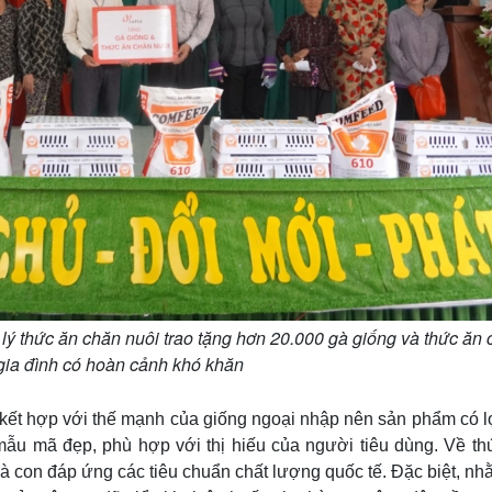
 lý thức ăn chăn nuôi trao tặng hơn 20.000 gà giống và thức ăn
gia đình có hoàn cảnh khó khăn
 kết hợp với thế mạnh của giống ngoại nhập nên sản phẩm có lợ
mẫu mã đẹp, phù hợp với thị hiếu của người tiêu dùng. Về th
à con đáp ứng các tiêu chuẩn chất lượng quốc tế. Đặc biệt, n