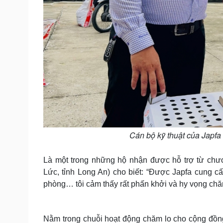
Cán bộ kỹ thuật của Japfa
Là một trong những hộ nhận được hỗ trợ từ chư
Lức, tỉnh Long An) cho biết: “Được Japfa cung c
phòng… tôi cảm thấy rất phấn khởi và hy vọng chăm
Nằm trong chuỗi hoạt động chăm lo cho cộng đồn