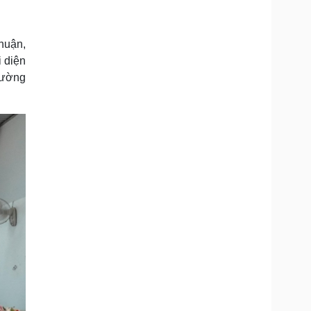
Doanh nghiệp 24h
Tin Công nghệ
Doanh nhân
Trải nghiệm
ì cộng đồng
Chuyển đổi số
Thuận,
 diện
u lịch
Podcast
rường
Tư vấn
Câu chuyện thời sự
Săn Tour
Đọc truyện đêm khuya
heck-in
Cửa sổ tình yêu
Kể chuyện cho bé
Hạt giống tâm hồn