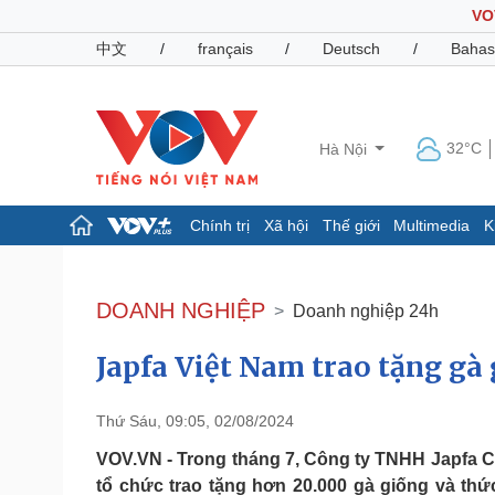
VO
中文
/
français
/
Deutsch
/
Bahas
32°C
Hà Nội
Chính trị
Xã hội
Thế giới
Multimedia
K
Chính trị
Xã hội
Đảng
Tin 24h
DOANH NGHIỆP
Doanh nghiệp 24h
Tổ chức nhân sự
Dự báo thời tiết
Quốc hội
Giáo dục
Japfa Việt Nam trao tặng gà 
Nhận diện sự thật
Dấu ấn VOV
Việc làm
Biển đảo
Thứ Sáu, 09:05, 02/08/2024
Pháp luật
Quân sự - Quốc phòng
VOV.VN - Trong tháng 7, Công ty TNHH Japfa C
Vụ án
Vũ khí
tổ chức trao tặng hơn 20.000 gà giống và th