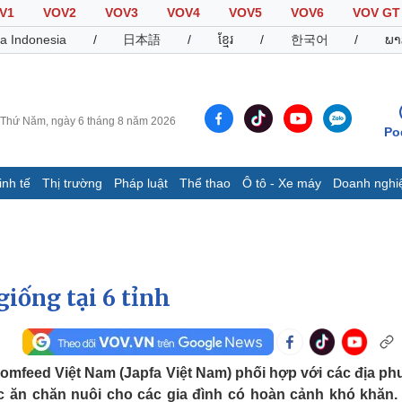
V1
VOV2
VOV3
VOV4
VOV5
VOV6
VOV GT
a Indonesia
/
日本語
/
ខ្មែរ
/
한국어
/
ພາ
Thứ Năm, ngày 6 tháng 8 năm 2026
Po
inh tế
Thị trường
Pháp luật
Thể thao
Ô tô - Xe máy
Doanh nghi
Thế giới
Multimedia
K
Quan sát
Video
B
Cuộc sống đó đây
Ảnh
K
Hồ sơ
E-Magazine
giống tại 6 tỉnh
Infographic
Thể thao
Ô tô - Xe máy
D
omfeed Việt Nam (Japfa Việt Nam) phối hợp với các địa p
Bóng đá
Ô tô
T
ức ăn chăn nuôi cho các gia đình có hoàn cảnh khó khăn.