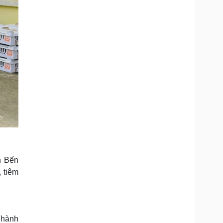
n Bến
 tiêm
Thành