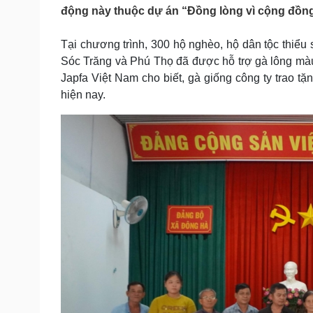
Tin nóng
Việt Nam
động này thuộc dự án “Đồng lòng vì cộng đồng”
Tư vấn luật
Phân tích
Tại chương trình, 300 hộ nghèo, hộ dân tộc thiểu 
Sóc Trăng và Phú Thọ đã được hỗ trợ gà lông màu 
Sức khỏe
Đời sống
Japfa Việt Nam cho biết, gà giống công ty trao t
hiện nay.
Dinh dưỡng - món ngon
Nhà đẹp
Cây thuốc
Blog
Sản phụ khoa
Tình yêu - Gia đình
Nhi khoa
Nam khoa
Làm đẹp - giảm cân
Phòng mạch online
Ăn sạch sống khỏe
Cải chính