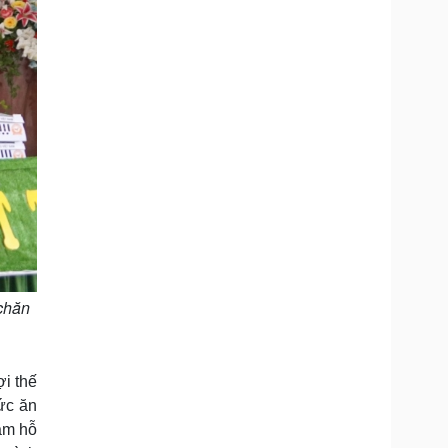
 chăn
i thế
ức ăn
hằm hỗ