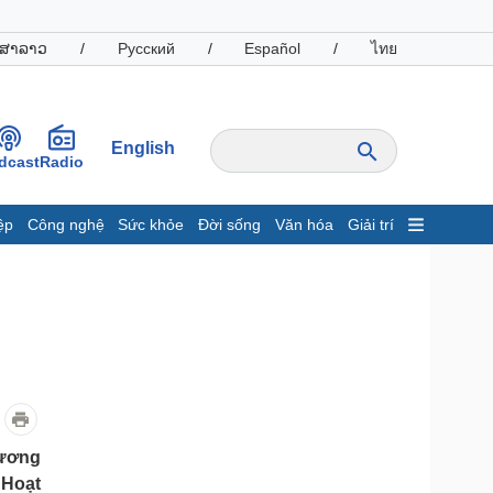
ສາລາວ
/
Русский
/
Español
/
ไทย
English
dcast
Radio
ệp
Công nghệ
Sức khỏe
Đời sống
Văn hóa
Giải trí
inh tế
Thị trường
ất động sản
Giá vàng
hởi nghiệp
Tiêu dùng
Tỷ giá
Chứng khoán
Giá cà phê
oanh nghiệp
Công nghệ
hương
hông tin doanh nghiệp
Sành điệu
 Hoạt