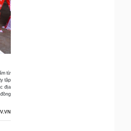
hẩm từ
y tập
c địa
 đồng
OV.VN