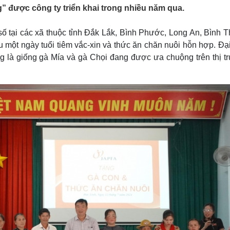
Lịch thi đấu bóng đá
Xe máy
 được công ty triển khai trong nhiều năm qua.
Thế giới thể thao
Tư vấn
eSports
V
số tại các xã thuộc tỉnh Đắk Lắk, Bình Phước, Long An, Bình 
Hậu trường
một ngày tuổi tiêm vắc-xin và thức ăn chăn nuôi hỗn hợp. Đại
Văn hóa
Giải trí
D
ặng là giống gà Mía và gà Chọi đang được ưa chuộng trên thị t
Sân khấu - Điện ảnh
Nghệ sĩ
Văn học
Thời trang
Âm nhạc
Sao Việt
c
Di sản