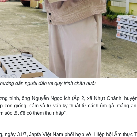
 hướng dẫn người dân về quy trình chăn nuôi
ơng trình, ông Nguyễn Ngọc Ích (Ấp 2, xã Nhựt Chánh, huyệ
ấp con giống, cám và tư vấn kỹ thuật từ cách úm gà, máng ăn,
 sóc tốt để có thêm thu nhập”.
g, ngày 31/7, Japfa Việt Nam phối hợp với Hiệp hội Ẩm thực 