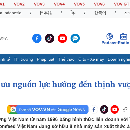
V1
VOV2
VOV3
VOV4
VOV5
VOV6
VOV GT
a Indonesia
/
日本語
/
ខ្មែរ
/
한국어
/
ພາ
35°C
Podcast
Radio
inh tế
Thị trường
Pháp luật
Thể thao
Ô tô - Xe máy
Doanh nghi
Thế giới
Multimedia
K
Quan sát
Video
B
 ưu nguồn lực hướng đến thịnh vư
Cuộc sống đó đây
Ảnh
K
Hồ sơ
E-Magazine
Infographic
ường Việt Nam từ năm 1996 bằng hình thức liên doanh với
Thể thao
Ô tô - Xe máy
D
Comfeed Việt Nam đang sở hữu 8 nhà máy sản xuất thức ă
Bóng đá
Ô tô
T