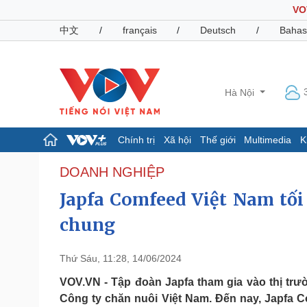
VO
中文
/
français
/
Deutsch
/
Bahas
Hà Nội
Chính trị
Xã hội
Thế giới
Multimedia
K
Chính trị
Xã hội
DOANH NGHIỆP
Đảng
Tin 24h
Japfa Comfeed Việt Nam tối
Tổ chức nhân sự
Dự báo thời tiết
Quốc hội
Giáo dục
chung
Nhận diện sự thật
Dấu ấn VOV
Việc làm
Thứ Sáu, 11:28, 14/06/2024
Biển đảo
VOV.VN - Tập đoàn Japfa tham gia vào thị tr
Pháp luật
Quân sự - Quốc phòng
Công ty chăn nuôi Việt Nam. Đến nay, Japfa 
Vụ án
Vũ khí