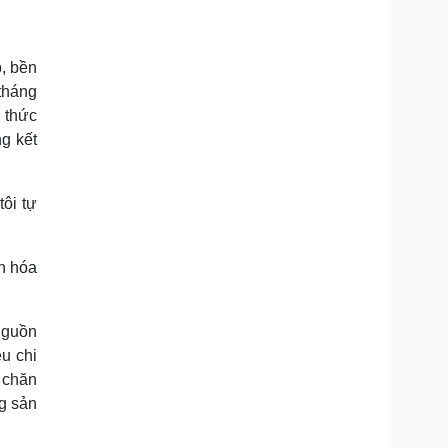
p, bền
tháng
n thức
ng kết
ôi tự
h hóa
nguồn
ều chi
o chăn
ng sản