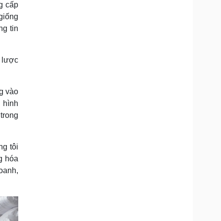
g cấp
giống
ng tin
n lược
ng vào
 hình
trong
ng tôi
g hóa
oanh,