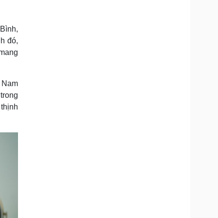
Doanh nghiệp 24h
Tin Công nghệ
Doanh nhân
Trải nghiệm
ì cộng đồng
Chuyển đổi số
Bình,
h đó,
 mang
u lịch
Podcast
Tư vấn
Câu chuyện thời sự
Săn Tour
Đọc truyện đêm khuya
t Nam
heck-in
Cửa sổ tình yêu
trong
Kể chuyện cho bé
thịnh
Hạt giống tâm hồn