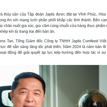
Lịch thi đấu bóng đá
Xe máy
Thế giới thể thao
Tư vấn
eSports
V
và thủy sản của Tập đoàn Japfa được đặt tại Vĩnh Phúc, Hòa 
Hậu trường
ong An với mạng lưới phân phối khắp các tỉnh thành. Bên cạn
trại chăn nuôi gia súc, gia cầm cùng chuỗi cửa hàng thực phẩm
Văn hóa
Giải trí
D
hép kín từ trang trại đến bàn ăn.
Sân khấu - Điện ảnh
Nghệ sĩ
Văn học
Thời trang
emens Tan, Tổng Giám đốc Công ty TNHH Japfa Comfeed Việ
Âm nhạc
Sao Việt
c
lực để sẵn sàng tăng tốc phát triển. Năm 2024 là năm bản lề 
Di sản
 hoạt động để giải quyết áp lực kép hướng đến hợp tác vì sự 