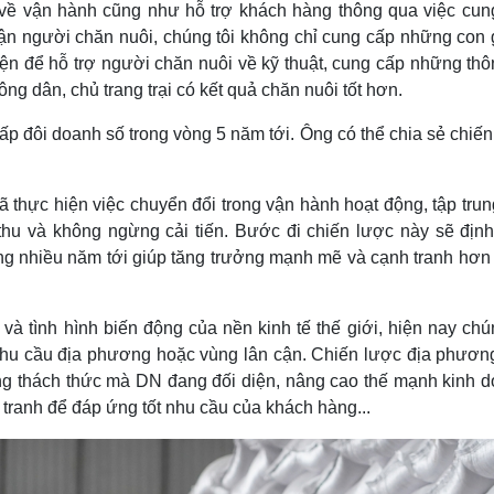
về vận hành cũng như hỗ trợ khách hàng thông qua việc cun
 cận người chăn nuôi, chúng tôi không chỉ cung cấp những con 
iện để hỗ trợ người chăn nuôi về kỹ thuật, cung cấp những thô
ông dân, chủ trang trại có kết quả chăn nuôi tốt hơn.
p đôi doanh số trong vòng 5 năm tới. Ông có thể chia sẻ chiế
đã thực hiện việc chuyển đổi trong vận hành hoạt động, tập tru
 thu và không ngừng cải tiến. Bước đi chiến lược này sẽ định
ng nhiều năm tới giúp tăng trưởng mạnh mẽ và cạnh tranh hơn 
và tình hình biến động của nền kinh tế thế giới, hiện nay chú
 nhu cầu địa phương hoặc vùng lân cận. Chiến lược địa phươn
ng thách thức mà DN đang đối diện, nâng cao thế mạnh kinh d
tranh để đáp ứng tốt nhu cầu của khách hàng...