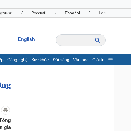
ສາລາວ
/
Русский
/
Español
/
ไทย
English
ệp
Công nghệ
Sức khỏe
Đời sống
Văn hóa
Giải trí
inh tế
Thị trường
ất động sản
Giá vàng
ợng
hởi nghiệp
Tiêu dùng
Tỷ giá
Chứng khoán
Giá cà phê
 Tổng
oanh nghiệp
Công nghệ
n gia
hông tin doanh nghiệp
Sành điệu