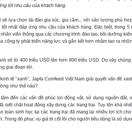
ứng tốt nhu cầu của khách hàng
 sẽ lựa chọn tái đàn gia súc, gia cầm... với sản lượng phù hợ
 tốt nhất đáp ứng nhu cầu của khách hàng. Đặc biệt, trong 5 
 nhân viên thông qua các chương trình đào tạo, bồi dưỡng kiế
ủa công ty phát triển năng lực và gắn kết hơn nhằm tạo ra nhữ
nh số từ 400 triệu USD lên hơn 800 triệu USD. Do vậy chúng t
g giai đoạn tới.
kinh tế "xanh", Japfa Comfeed Việt Nam giải quyết vấn đề xan
rường như thế nào?
an tâm đến các vấn đề phúc lợi động vật, sử dụng nguồn đất, 
ã siết chặt hoạt động xây dựng các trang trại. Tuy tốn khá nhi
 toàn sinh học tại các trang trại đã mang lại nhiều lợi ích ch
. Trong đó phục vụ giá trị cốt lõi cho người tiêu dùng là sử dụ