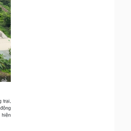
trại,
 động
 hiện