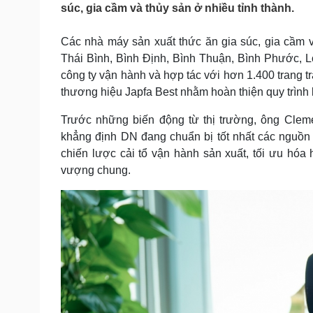
súc, gia cầm và thủy sản ở nhiều tỉnh thành.
Tin nóng
Việt Nam
Tư vấn luật
Phân tích
Các nhà máy sản xuất thức ăn gia súc, gia cầm 
Thái Bình, Bình Định, Bình Thuận, Bình Phước, L
công ty vận hành và hợp tác với hơn 1.400 trang 
Sức khỏe
Đời sống
thương hiệu Japfa Best nhằm hoàn thiện quy trình k
Dinh dưỡng - món ngon
Nhà đẹp
Cây thuốc
Blog
Trước những biến động từ thị trường, ông Cl
Sản phụ khoa
Tình yêu - Gia đình
khẳng định DN đang chuẩn bị tốt nhất các nguồn 
Nhi khoa
chiến lược cải tổ vận hành sản xuất, tối ưu hóa
Nam khoa
Làm đẹp - giảm cân
vượng chung.
Phòng mạch online
Ăn sạch sống khỏe
Cải chính