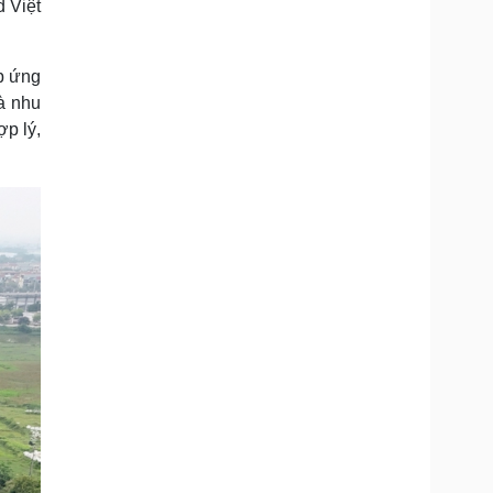
d Việt
p ứng
và nhu
p lý,