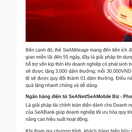
Bên cạnh đó, thẻ SeAMileage mang đến tiện ích đặc
gian miễn lãi đến 55 ngày, đây là giải pháp tín dụ
hỗ trợ vốn kịp thời khi doanh nghiệp có phát sinh
sẽ được tặng 3.000 dặm thưởng; mỗi 30.000VND 
tệ sẽ được quy đổi thành 01 dặm thưởng. Điều nà
quà tặng nhanh chóng và dễ dàng.
Ngân hàng điện tử SeANet/SeAMobile Biz - Ph
Là giải pháp tài chính toàn diện dành cho Doanh 
của SeABank giúp doanh nghiệp tối ưu hóa quy trình t
nâng cao hiệu suất hoạt động.
Khi tham gia chương trình, khách hàng hiện hữu