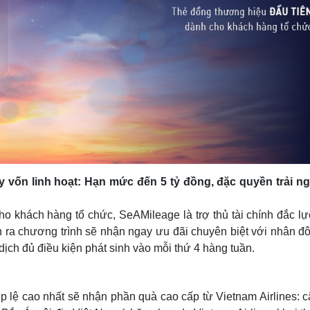
y vốn linh hoạt: Hạn mức đến 5 tỷ đồng, đặc quyền trải n
ho khách hàng tổ chức, SeAMileage là trợ thủ tài chính đắc lự
ễn ra chương trình sẽ nhận ngay ưu đãi chuyên biệt với nhân đô
ch đủ điều kiện phát sinh vào mỗi thứ 4 hàng tuần.
y hợp lệ cao nhất sẽ nhận phần quà cao cấp từ Vietnam Airlines: 