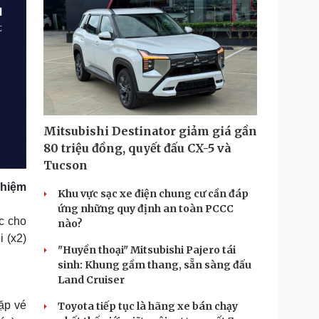
Mitsubishi Destinator giảm giá gần
80 triệu đồng, quyết đấu CX-5 và
Tucson
ghiệm
Khu vực sạc xe điện chung cư cần đáp
ứng những quy định an toàn PCCC
c cho
nào?
i (x2)
"Huyền thoại" Mitsubishi Pajero tái
sinh: Khung gầm thang, sẵn sàng đấu
Land Cruiser
cặp vé
Toyota tiếp tục là hãng xe bán chạy