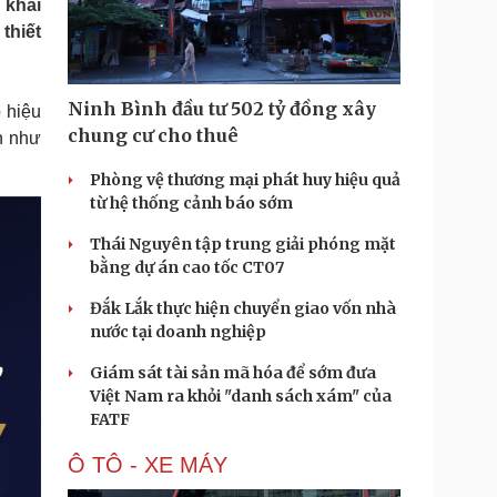
 khai
Doanh nghiệp 24h
Tin Công nghệ
thiết
Doanh nhân
Trải nghiệm
ì cộng đồng
Chuyển đổi số
Ninh Bình đầu tư 502 tỷ đồng xây
o hiệu
u lịch
Podcast
chung cư cho thuê
n như
Tư vấn
Câu chuyện thời sự
Săn Tour
Đọc truyện đêm khuya
Phòng vệ thương mại phát huy hiệu quả
heck-in
Cửa sổ tình yêu
từ hệ thống cảnh báo sớm
Kể chuyện cho bé
Thái Nguyên tập trung giải phóng mặt
Hạt giống tâm hồn
bằng dự án cao tốc CT07
Đắk Lắk thực hiện chuyển giao vốn nhà
nước tại doanh nghiệp
Giám sát tài sản mã hóa để sớm đưa
Việt Nam ra khỏi "danh sách xám" của
FATF
Ô TÔ - XE MÁY