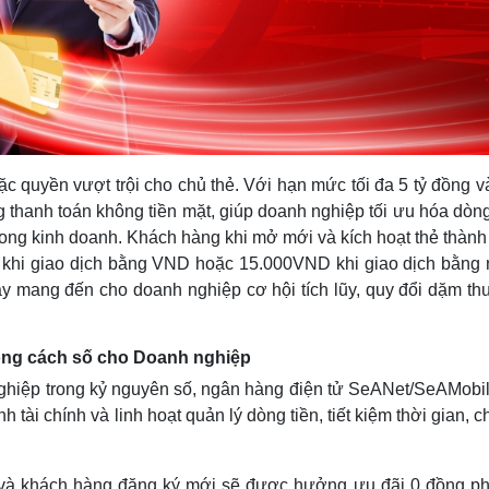
 quyền vượt trội cho chủ thẻ. Với hạn mức tối đa 5 tỷ đồng v
ng thanh toán không tiền mặt, giúp doanh nghiệp tối ưu hóa dòng
 trong kinh doanh. Khách hàng khi mở mới và kích hoạt thẻ thàn
khi giao dịch bằng VND hoặc 15.000VND khi giao dịch bằng 
y mang đến cho doanh nghiệp cơ hội tích lũy, quy đổi dặm th
ong cách số cho Doanh nghiệp
nghiệp trong kỷ nguyên số, ngân hàng điện tử SeANet/SeAMobil
ài chính và linh hoạt quản lý dòng tiền, tiết kiệm thời gian, ch
 và khách hàng đăng ký mới sẽ được hưởng ưu đãi 0 đồng ph