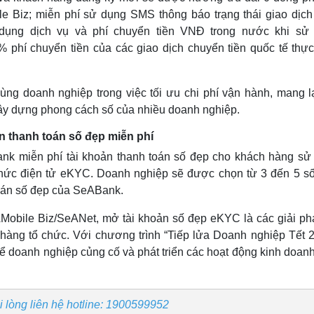
 Biz; miễn phí sử dụng SMS thông báo trạng thái giao dịch
dụng dịch vụ và phí chuyển tiền VNĐ trong nước khi sử
phí chuyển tiền của các giao dịch chuyển tiền quốc tế thực
ng doanh nghiệp trong việc tối ưu chi phí vận hành, mang lại
xây dựng phong cách số của nhiều doanh nghiệp.
 thanh toán số đẹp miễn phí
Bank miễn phí tài khoản thanh toán số đẹp cho khách hàng sử
hức điện tử eKYC. Doanh nghiệp sẽ được chọn từ 3 đến 5 số
toán số đẹp của SeABank.
Mobile Biz/SeANet, mở tài khoản số đẹp eKYC là các giải phá
 hàng tổ chức. Với chương trình “Tiếp lửa Doanh nghiệp Tết 2
 doanh nghiệp củng cố và phát triển các hoạt động kinh doanh
ui lòng liên hệ hotline: 1900599952