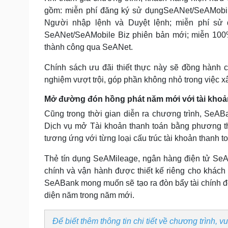
gồm: miễn phí đăng ký sử dụngSeANet/SeAMobile
Người nhập lệnh và Duyệt lệnh; miễn phí sử 
SeANet/SeAMobile Biz phiên bản mới; miễn 100% 
thành công qua SeANet.
Chính sách ưu đãi thiết thực này sẽ đồng hành cù
nghiệm vượt trội, góp phần không nhỏ trong việc 
Mở đường đón hồng phát năm mới với tài khoản
Cũng trong thời gian diễn ra chương trình, SeA
Dịch vụ mở Tài khoản thanh toán bằng phương t
tương ứng với từng loại cấu trúc tài khoản thanh 
Thẻ tín dụng SeAMileage, ngân hàng điện tử SeA
chính và vận hành được thiết kế riêng cho khách
SeABank mong muốn sẽ tạo ra đòn bẩy tài chính để
diện năm trong năm mới.
Để biết thêm thông tin chi tiết về chương trình, v