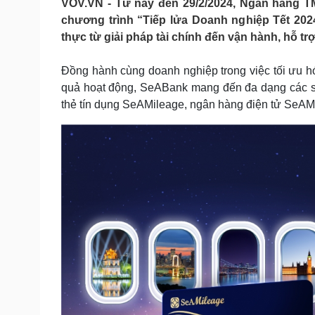
VOV.VN - Từ nay đến 29/2/2024, Ngân hàng 
Tin nóng
Việt Nam
chương trình “Tiếp lửa Doanh nghiệp Tết 2024:
Tư vấn luật
Phân tích
thực từ giải pháp tài chính đến vận hành, hỗ t
Đồng hành cùng doanh nghiệp trong việc tối ưu hóa
Sức khỏe
Đời sống
quả hoạt động, SeABank mang đến đa dạng các sả
Dinh dưỡng - món ngon
Nhà đẹp
thẻ tín dụng SeAMileage, ngân hàng điện tử SeAM
Cây thuốc
Blog
Sản phụ khoa
Tình yêu - Gia đình
Nhi khoa
Nam khoa
Làm đẹp - giảm cân
Phòng mạch online
Ăn sạch sống khỏe
Cải chính