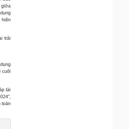
 giữa
 dụng
 hiện
 trải
 dụng
 cuối
p tài
024”,
 toàn