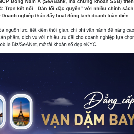
TMCP Đông Nam Á (SeABank, mã chứng khoán SSB) triển
Lịch thi đấu bóng đá
Xe máy
 Trọn kết nối - Dẫn lối đặc quyền” với nhiều chính sách 
Thế giới thể thao
Tư vấn
rợ Doanh nghiệp thúc đẩy hoạt động kinh doanh toàn diện.
eSports
V
Hậu trường
 nguồn lực, tiết kiệm thời gian, chi phí vận hành để nâng ca
Văn hóa
Giải trí
D
n phẩm, dịch vụ với nhiều ưu đãi cho doanh nghiệp lựa chọ
Sân khấu - Điện ảnh
Nghệ sĩ
obile Biz/SeANet, mở tài khoản số đẹp eKYC.
Văn học
Thời trang
Âm nhạc
Sao Việt
c
Di sản