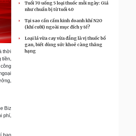
Tuổi 70 uống 5 loại thuốc mỗi ngày: Giá
như chuẩn bị từ tuổi 40
Tại sao cần cấm kinh doanh khí N2O
(khí cười) ngoài mục đích y tế?
Loại lá vừa cay vừa đắng là vị thuốc bổ
gan, biết dùng sức khoẻ càng thăng
hạng
à thời
 tiền,
h công
ngoại
ưởng,
e Biz
i phí,
í bao