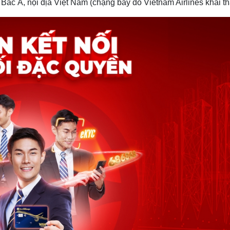
ắc Á, nội địa Việt Nam (chặng bay do Vietnam Airlines khai th