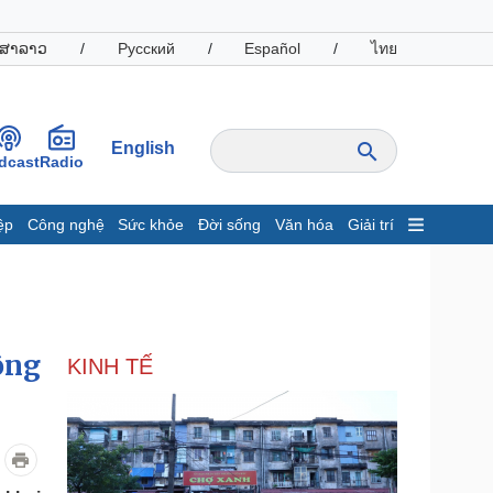
ສາລາວ
/
Русский
/
Español
/
ไทย
English
dcast
Radio
ệp
Công nghệ
Sức khỏe
Đời sống
Văn hóa
Giải trí
inh tế
Thị trường
ất động sản
Giá vàng
hởi nghiệp
Tiêu dùng
Tỷ giá
ộng
KINH TẾ
Chứng khoán
Giá cà phê
oanh nghiệp
Công nghệ
hông tin doanh nghiệp
Sành điệu