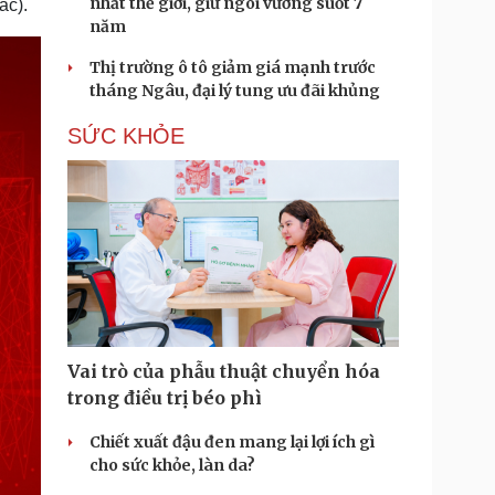
nhất thế giới, giữ ngôi vương suốt 7
ác).
năm
Thị trường ô tô giảm giá mạnh trước
tháng Ngâu, đại lý tung ưu đãi khủng
SỨC KHỎE
Vai trò của phẫu thuật chuyển hóa
trong điều trị béo phì
Chiết xuất đậu đen mang lại lợi ích gì
cho sức khỏe, làn da?