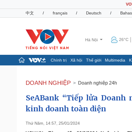
VO
中文
/
français
/
Deutsch
/
Bahas
26°C
Hà Nội
Chính trị
Xã hội
Thế giới
Multimedia
K
Chính trị
Xã hội
Đảng
Tin 24h
DOANH NGHIỆP
Doanh nghiệp 24h
Tổ chức nhân sự
Dự báo thời tiết
Quốc hội
Giáo dục
SeABank “Tiếp lửa Doanh n
Nhận diện sự thật
Dấu ấn VOV
Việc làm
kinh doanh toàn diện
Biển đảo
Pháp luật
Quân sự - Quốc phòng
Thứ Năm, 14:57, 25/01/2024
Vụ án
Vũ khí