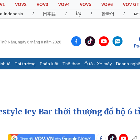
V1
VOV2
VOV3
VOV4
VOV5
VOV6
VOV GT
a Indonesia
/
日本語
/
ខ្មែរ
/
한국어
/
ພາ
Thứ Năm, ngày 6 tháng 8 năm 2026
Po
inh tế
Thị trường
Pháp luật
Thể thao
Ô tô - Xe máy
Doanh nghi
Thế giới
Multimedia
K
Quan sát
Video
B
Cuộc sống đó đây
Ảnh
K
Hồ sơ
E-Magazine
Infographic
style Icy Bar thời thượng đổ bộ 6 t
Thể thao
Ô tô - Xe máy
D
Bóng đá
Ô tô
T