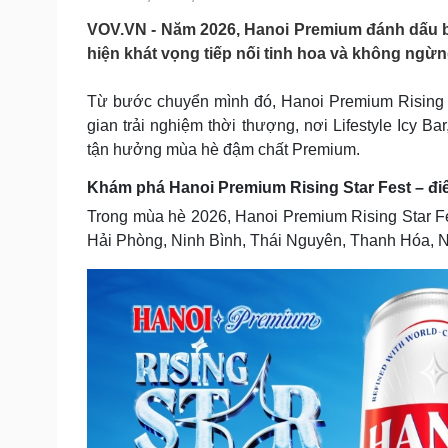
Tin nóng
Việt Nam
VOV.VN - Năm 2026, Hanoi Premium đánh dấu b
Tư vấn luật
Phân tích
hiện khát vọng tiếp nối tinh hoa và không ngừn
Từ bước chuyển mình đó, Hanoi Premium Rising S
Sức khỏe
Đời sống
gian trải nghiệm thời thượng, nơi Lifestyle Icy B
Dinh dưỡng - món ngon
Nhà đẹp
tận hưởng mùa hè đậm chất Premium.
Cây thuốc
Blog
Sản phụ khoa
Tình yêu - Gia đình
Khám phá Hanoi Premium Rising Star Fest – đ
Nhi khoa
Trong mùa hè 2026, Hanoi Premium Rising Star Fest
Nam khoa
Hải Phòng, Ninh Bình, Thái Nguyên, Thanh Hóa, 
Làm đẹp - giảm cân
Phòng mạch online
Ăn sạch sống khỏe
Cải chính