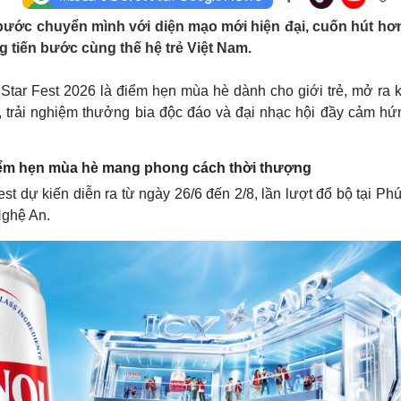
Lịch thi đấu bóng đá
Xe máy
ước chuyển mình với diện mạo mới hiện đại, cuốn hút hơn
Thế giới thể thao
Tư vấn
g tiến bước cùng thế hệ trẻ Việt Nam.
eSports
V
Hậu trường
tar Fest 2026 là điểm hẹn mùa hè dành cho giới trẻ, mở ra 
Văn hóa
Giải trí
D
ar, trải nghiệm thưởng bia độc đáo và đại nhạc hội đầy cảm h
Sân khấu - Điện ảnh
Nghệ sĩ
Văn học
Thời trang
Âm nhạc
Sao Việt
c
iểm hẹn mùa hè mang phong cách thời thượng
Di sản
 dự kiến diễn ra từ ngày 26/6 đến 2/8, lần lượt đổ bộ tại Ph
Nghệ An.