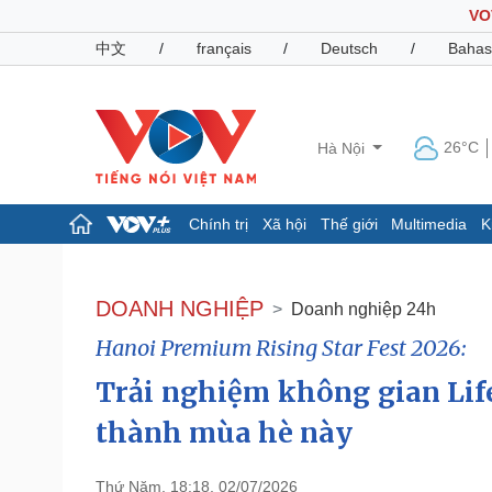
VO
中文
/
français
/
Deutsch
/
Bahas
26°C
Hà Nội
Chính trị
Xã hội
Thế giới
Multimedia
K
Chính trị
Xã hội
Đảng
Tin 24h
DOANH NGHIỆP
Doanh nghiệp 24h
Tổ chức nhân sự
Dự báo thời tiết
Hanoi Premium Rising Star Fest 2026:
Quốc hội
Giáo dục
Nhận diện sự thật
Dấu ấn VOV
Trải nghiệm không gian Life
Việc làm
Biển đảo
thành mùa hè này
Pháp luật
Quân sự - Quốc phòng
Vụ án
Vũ khí
Thứ Năm, 18:18, 02/07/2026