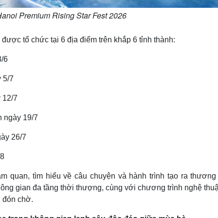
Hanoi Premium Rising Star Fest 2026
ược tổ chức tại 6 địa điểm trên khắp 6 tỉnh thành:
8/6
 5/7
 12/7
n ngày 19/7
gày 26/7
/8
m quan, tìm hiểu về câu chuyện và hành trình tạo ra thương 
ông gian đa tầng thời thượng, cùng với chương trình nghệ thu
g đón chờ.