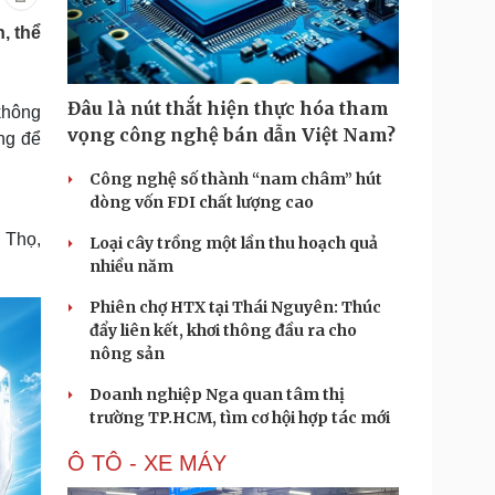
Doanh nghiệp 24h
Tin Công nghệ
, thể
Doanh nhân
Trải nghiệm
ì cộng đồng
Chuyển đổi số
Đâu là nút thắt hiện thực hóa tham
không
u lịch
Podcast
vọng công nghệ bán dẫn Việt Nam?
ứng để
Tư vấn
Câu chuyện thời sự
Săn Tour
Đọc truyện đêm khuya
Công nghệ số thành “nam châm” hút
heck-in
Cửa sổ tình yêu
dòng vốn FDI chất lượng cao
Kể chuyện cho bé
ú Thọ,
Loại cây trồng một lần thu hoạch quả
Hạt giống tâm hồn
nhiều năm
Phiên chợ HTX tại Thái Nguyên: Thúc
đẩy liên kết, khơi thông đầu ra cho
nông sản
Doanh nghiệp Nga quan tâm thị
trường TP.HCM, tìm cơ hội hợp tác mới
Ô TÔ - XE MÁY