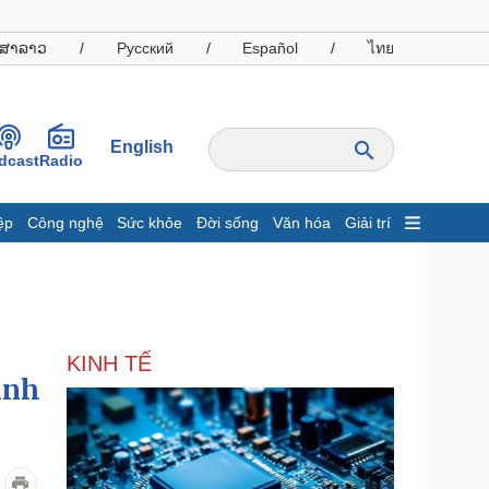
ສາລາວ
/
Русский
/
Español
/
ไทย
English
dcast
Radio
ệp
Công nghệ
Sức khỏe
Đời sống
Văn hóa
Giải trí
inh tế
Thị trường
ất động sản
Giá vàng
hởi nghiệp
Tiêu dùng
Tỷ giá
KINH TẾ
Chứng khoán
ỉnh
Giá cà phê
oanh nghiệp
Công nghệ
hông tin doanh nghiệp
Sành điệu