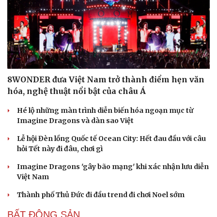
8WONDER đưa Việt Nam trở thành điểm hẹn văn
Cải chính
hóa, nghệ thuật nổi bật của châu Á
Hé lộ những màn trình diễn biến hóa ngoạn mục từ
Imagine Dragons và dàn sao Việt
Lễ hội Đèn lồng Quốc tế Ocean City: Hết đau đầu với câu
hỏi Tết này đi đâu, chơi gì
Imagine Dragons 'gây bão mạng' khi xác nhận lưu diễn
Việt Nam
Thành phố Thủ Đức đi đầu trend đi chơi Noel sớm
BẤT ĐỘNG SẢN