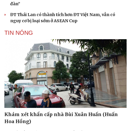
đàn”
ĐT Thái Lan có thành tích hơn ĐT Việt Nam, vẫn có
nguy cơ bị loại sớm ở ASEAN Cup
TIN NÓNG
Du lịch
Podcast
Tư vấn
Câu chuyện thời sự
Săn Tour
Đọc truyện đêm khuya
check-in
Cửa sổ tình yêu
Khám xét khẩn cấp nhà Bùi Xuân Huấn (Huấn
Kể chuyện cho bé
Hoa Hồng)
Hạt giống tâm hồn