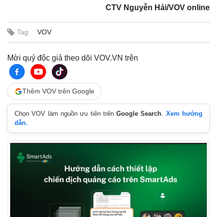
CTV Nguyễn Hải/VOV online
Thế giới
Multimedia
Tag:
VOV
Quan sát
Video
Cuộc sống đó đây
Ảnh
Mời quý độc giả theo dõi VOV.VN trên
Hồ sơ
E-Magazine
Infographic
Thêm VOV trên Google
Chọn VOV làm nguồn ưu tiên trên
Google Search
.
Xem hướng
dẫn.