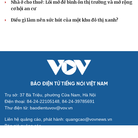
Nhà ở cho thuê: Lối mở để bình ổn thị trường và mở rộng
cơ hội an cư
Điều gì làm nên sức hút của một khu đô thị xanh?
BÁO ĐIỆN TỬ TIẾNG NÓI VIỆT NAM
Trụ sở: 37 Bà Triệu, phường Cửa Nam, Hà Nội
Điện thoại: 84-24-22105148, 84-24-39785691
Thư điện tử: baodientuvov@vov.vn
Liên hệ quảng cáo, phát hành: quangcao@vovnews.vn
Báo giá quảng cáo