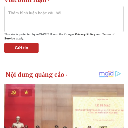
This site is protected by reCAPTCHA and the Google
Privacy Policy
and
Terms of
Service
apply.
Gửi tin
Kinh tế
Thị trường
Bất động sản
Giá vàng
Khởi nghiệp
Tiêu dùng
Tỷ giá
Chứng khoán