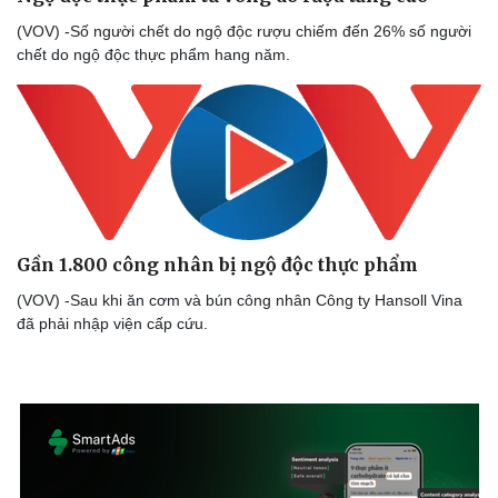
(VOV) -Số người chết do ngộ độc rượu chiếm đến 26% số người
chết do ngộ độc thực phẩm hang năm.
Gần 1.800 công nhân bị ngộ độc thực phẩm
(VOV) -Sau khi ăn cơm và bún công nhân Công ty Hansoll Vina
đã phải nhập viện cấp cứu.
Doanh nghiệp
Công nghệ
Thông tin doanh nghiệp
Sành điệu
Doanh nghiệp 24h
Tin Công nghệ
Doanh nhân
Trải nghiệm
Vì cộng đồng
Chuyển đổi số