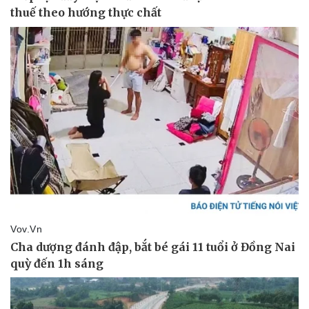
Pháp luật
Quân sự - Quốc phòng
Vụ án
Vũ khí
Tin nóng
Việt Nam
Tư vấn luật
Phân tích