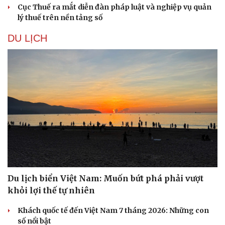
Cục Thuế ra mắt diễn đàn pháp luật và nghiệp vụ quản
lý thuế trên nền tảng số
DU LỊCH
Sức khỏe
Đời sống
Dinh dưỡng - món ngon
Nhà đẹp
Cây thuốc
Blog
Sản phụ khoa
Tình yêu - Gia đình
Nhi khoa
Nam khoa
Làm đẹp - giảm cân
Phòng mạch online
Ăn sạch sống khỏe
Du lịch biển Việt Nam: Muốn bứt phá phải vượt
khỏi lợi thế tự nhiên
Khách quốc tế đến Việt Nam 7 tháng 2026: Những con
số nổi bật