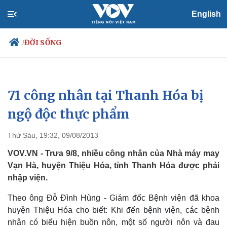
English
ĐỜI SỐNG
/
71 công nhân tại Thanh Hóa bị
Chính trị
Xã hội
Đảng
Tin 24h
ngộ độc thực phẩm
Tổ chức nhân sự
Dự báo thời tiết
Quốc hội
Giáo dục
Thứ Sáu, 19:32, 09/08/2013
Nhận diện sự thật
Dấu ấn VOV
Việc làm
VOV.VN - Trưa 9/8, nhiều công nhân của Nhà máy may
Biển đảo
Vạn Hà, huyện Thiệu Hóa, tỉnh Thanh Hóa được phải
nhập viện.
Theo ông Đỗ Đình Hùng - Giám đốc Bệnh viện đã khoa
huyện Thiệu Hóa cho biết: Khi đến bệnh viện, các bệnh
nhân có biểu hiện buồn nôn, một số người nôn và đau