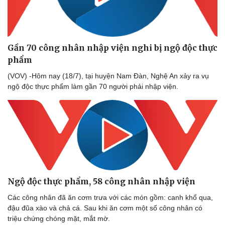
Bóng đá
Ô tô
Lịch thi đấu bóng đá
Xe máy
Thế giới thể thao
Tư vấn
eSports
Gần 70 công nhân nhập viện nghi bị ngộ độc thực
Hậu trường
phẩm
(VOV) -Hôm nay (18/7), tại huyện Nam Đàn, Nghệ An xảy ra vụ
ngộ độc thực phẩm làm gần 70 người phải nhập viện.
Ngộ độc thực phẩm, 58 công nhân nhập viện
Các công nhân đã ăn cơm trưa với các món gồm: canh khổ qua,
đậu đũa xào và chả cá. Sau khi ăn cơm một số công nhân có
triệu chứng chóng mặt, mắt mờ.