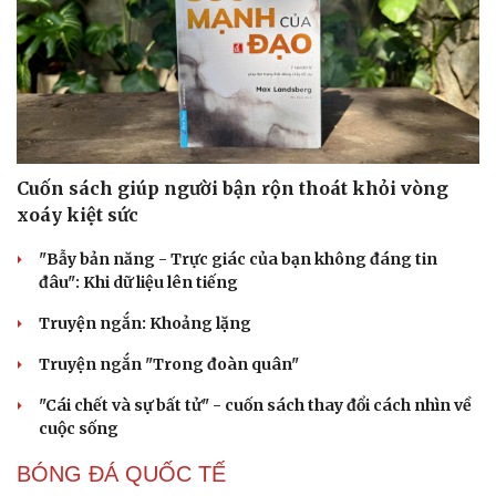
Văn hóa
Giải trí
Sân khấu - Điện ảnh
Nghệ sĩ
Văn học
Thời trang
Âm nhạc
Sao Việt
Di sản
Cuốn sách giúp người bận rộn thoát khỏi vòng
xoáy kiệt sức
"Bẫy bản năng - Trực giác của bạn không đáng tin
đâu": Khi dữ liệu lên tiếng
Truyện ngắn: Khoảng lặng
Truyện ngắn "Trong đoàn quân"
"Cái chết và sự bất tử" - cuốn sách thay đổi cách nhìn về
cuộc sống
BÓNG ĐÁ QUỐC TẾ