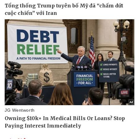
Doanh nghiệp
Công nghệ
Thông tin doanh nghiệp
Sành điệu
Doanh nghiệp 24h
Tin Công nghệ
Doanh nhân
Trải nghiệm
Vì cộng đồng
Chuyển đổi số