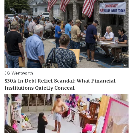
Thể thao
Ô tô - Xe máy
Bóng đá
Ô tô
Lịch thi đấu bóng đá
Xe máy
Thế giới thể thao
Tư vấn
eSports
Hậu trường