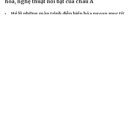
hóa, nghệ thuật nổi bật của châu Á
Hé lộ những màn trình diễn biến hóa ngoạn mục từ
Imagine Dragons và dàn sao Việt
Lễ hội Đèn lồng Quốc tế Ocean City: Hết đau đầu với câu
hỏi Tết này đi đâu, chơi gì
Imagine Dragons 'gây bão mạng' khi xác nhận lưu diễn
Việt Nam
Thành phố Thủ Đức đi đầu trend đi chơi Noel sớm
BẤT ĐỘNG SẢN