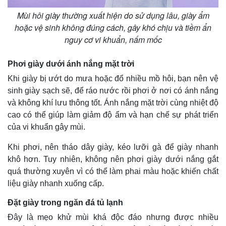
Mùi hôi giày thường xuất hiện do sử dụng lâu, giày ẩm
hoặc vệ sinh không đúng cách, gây khó chịu và tiềm ẩn
nguy cơ vi khuẩn, nấm mốc
Thế giới
Multimedia
Phơi giày dưới ánh nắng mặt trời
Quan sát
Video
Khi giày bị ướt do mưa hoặc đổ nhiều mồ hôi, bạn nên vệ
Cuộc sống đó đây
Ảnh
sinh giày sạch sẽ, để ráo nước rồi phơi ở nơi có ánh nắng
Hồ sơ
E-Magazine
và không khí lưu thông tốt. Ánh nắng mặt trời cùng nhiệt độ
Infographic
cao có thể giúp làm giảm độ ẩm và hạn chế sự phát triển
của vi khuẩn gây mùi.
Khi phơi, nên tháo dây giày, kéo lưỡi gà để giày nhanh
khô hơn. Tuy nhiên, không nên phơi giày dưới nắng gắt
quá thường xuyên vì có thể làm phai màu hoặc khiến chất
liệu giày nhanh xuống cấp.
Đặt giày trong ngăn đá tủ lạnh
Đây là mẹo khử mùi khá độc đáo nhưng được nhiều