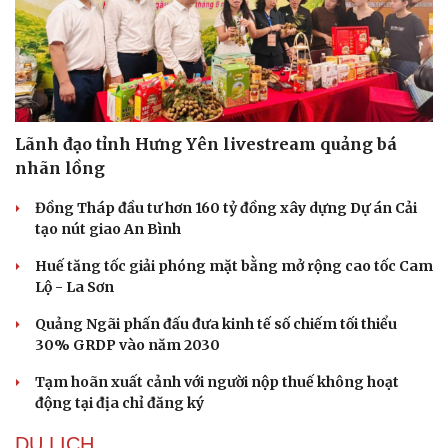
Lãnh đạo tỉnh Hưng Yên livestream quảng bá
nhãn lồng
Đồng Tháp đầu tư hơn 160 tỷ đồng xây dựng Dự án Cải
tạo nút giao An Bình
Huế tăng tốc giải phóng mặt bằng mở rộng cao tốc Cam
Lộ - La Sơn
Quảng Ngãi phấn đấu đưa kinh tế số chiếm tối thiểu
30% GRDP vào năm 2030
Tạm hoãn xuất cảnh với người nộp thuế không hoạt
động tại địa chỉ đăng ký
Văn hóa
Giải trí
DU LỊCH
Sân khấu - Điện ảnh
Nghệ sĩ