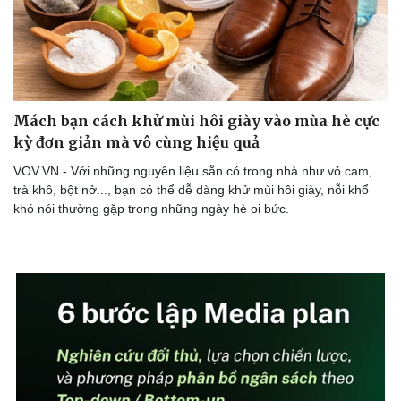
Sức khỏe
Đời sống
Dinh dưỡng - món ngon
Nhà đẹp
Cây thuốc
Blog
Sản phụ khoa
Tình yêu - Gia đình
Nhi khoa
Nam khoa
Làm đẹp - giảm cân
Mách bạn cách khử mùi hôi giày vào mùa hè cực
Phòng mạch online
kỳ đơn giản mà vô cùng hiệu quả
Ăn sạch sống khỏe
VOV.VN - Với những nguyên liệu sẵn có trong nhà như vỏ cam,
trà khô, bột nở..., bạn có thể dễ dàng khử mùi hôi giày, nỗi khổ
khó nói thường gặp trong những ngày hè oi bức.