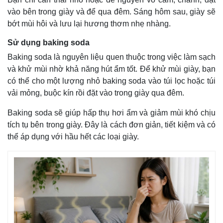
vào bên trong giày và để qua đêm. Sáng hôm sau, giày sẽ
Bất động sản
Giá vàng
Khởi nghiệp
Tiêu dùng
bớt mùi hôi và lưu lại hương thơm nhẹ nhàng.
Tỷ giá
Sử dụng baking soda
Chứng khoán
Giá cà phê
Baking soda là nguyên liệu quen thuộc trong việc làm sạch
và khử mùi nhờ khả năng hút ẩm tốt. Để khử mùi giày, bạn
có thể cho một lượng nhỏ baking soda vào túi lọc hoặc túi
vải mỏng, buộc kín rồi đặt vào trong giày qua đêm.
Baking soda sẽ giúp hấp thụ hơi ẩm và giảm mùi khó chịu
tích tụ bên trong giày. Đây là cách đơn giản, tiết kiệm và có
thể áp dụng với hầu hết các loại giày.