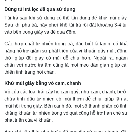
Dùng túi trà lọc đã qua sử dụng
Túi trà sau khi sử dụng có thể tận dụng để khử mùi giày.
Sau khi pha trà, hãy phơi khô túi trà rồi đặt khoảng 3-4 túi
vào bên trong giày và để qua đêm.
Các hợp chất tự nhiên trong trà, đặc biệt là tanin, có khả
năng hỗ trợ giảm sự phát triển của vi khuẩn gây mùi, đồng
thời giúp đôi giày có mùi dễ chịu hơn. Ngoài ra, ngâm
chân với nước trà ấm cũng là một mẹo dân gian giúp cải
thiện tình trạng hôi chân.
Khử mùi giày bằng vỏ cam, chanh
Vỏ của các loại trái cây họ cam quýt như cam, chanh, bưởi
chứa tinh dầu tự nhiên có mùi thơm dễ chịu, giúp lấn át
mùi hôi trong giày. Bên cạnh đó, một số thành phần có tính
kháng khuẩn tự nhiên trong vỏ quả cũng hỗ trợ hạn chế sự
phát triển của vi khuẩn.
Kinh tế
Thị trường
Bạn chỉ cần thái nhỏ hoặc để nguyên vỏ cam, chanh, đặt