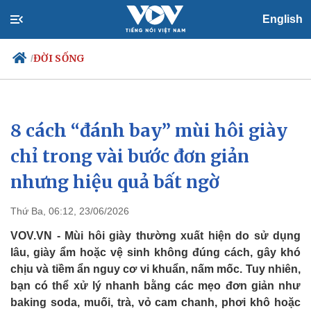
English
ĐỜI SỐNG
/
8 cách “đánh bay” mùi hôi giày
Chính trị
Xã hội
Đảng
Tin 24h
chỉ trong vài bước đơn giản
Tổ chức nhân sự
Dự báo thời tiết
nhưng hiệu quả bất ngờ
Quốc hội
Giáo dục
Nhận diện sự thật
Dấu ấn VOV
Việc làm
Thứ Ba, 06:12, 23/06/2026
Biển đảo
VOV.VN - Mùi hôi giày thường xuất hiện do sử dụng
lâu, giày ẩm hoặc vệ sinh không đúng cách, gây khó
chịu và tiềm ẩn nguy cơ vi khuẩn, nấm mốc. Tuy nhiên,
bạn có thể xử lý nhanh bằng các mẹo đơn giản như
baking soda, muối, trà, vỏ cam chanh, phơi khô hoặc