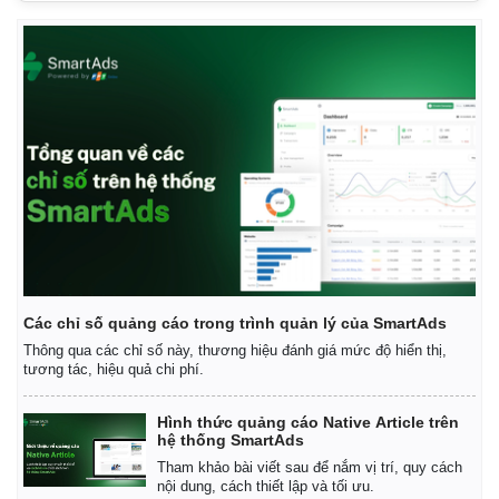
Các chỉ số quảng cáo trong trình quản lý của SmartAds
Thông qua các chỉ số này, thương hiệu đánh giá mức độ hiển thị,
tương tác, hiệu quả chi phí.
Pháp luật
Quân sự - Quốc phòng
Vụ án
Vũ khí
Hình thức quảng cáo Native Article trên
hệ thống SmartAds
Tin nóng
Việt Nam
Tư vấn luật
Phân tích
Tham khảo bài viết sau để nắm vị trí, quy cách
nội dung, cách thiết lập và tối ưu.