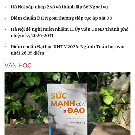
Hà Nội sáp nhập 2 sở và thành lập Sở Ngoại vụ
Điểm chuẩn ĐH Ngoại thương tiếp tục áp sát 30
Hà Nội đề nghị miễn nhiệm 11 Ủy viên UBND Thành phố
nhiệm kỳ 2026-2031
Điểm chuẩn Đại học KHTN 2026: Ngành Toán học cao
nhất 26,35 điểm
VĂN HỌC
Du lịch
Podcast
Tư vấn
Câu chuyện thời sự
Săn Tour
Đọc truyện đêm khuya
check-in
Cửa sổ tình yêu
Kể chuyện cho bé
Hạt giống tâm hồn