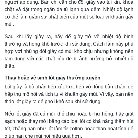
người áp dụng. Bạn chỉ cần cho đôi giày vào túi kín, khóa
chặt và đặt trong ngăn đá tủ lạnh qua đêm. Nhiệt độ lạnh
có thể làm giảm sự phát triển của một số loại vi khuẩn gây
mùi.
Sau khi lấy giày ra, hãy để giày trở về nhiệt độ bình
thường và hong khô trước khi sử dụng. Cách làm này phù
hợp với những đôi giày có mùi khó chịu nhưng không nên
lạm dụng với các chất liệu dễ bị ảnh hưởng bởi nhiệt độ
thấp.
Thay hoặc vệ sinh lót giày thường xuyên
Lót giày là bộ phận tiếp xúc trực tiếp với lòng bàn chân, dễ
hấp thụ mồ hôi và tích tụ vi khuẩn gây mùi. Vì vậy, bạn nên
tháo lót giày ra để phơi khô sau khi sử dụng.
Nếu lót giày đã có mùi khó chịu hoặc bị hư hỏng, hãy giặt
sạch hoặc thay mới bằng các loại lót có khả năng thấm hút
tốt, chẳng hạn như lót làm từ cotton hoặc than hoạt tính để
giúp hạn chế mùi hôi hiệu quả hơn.