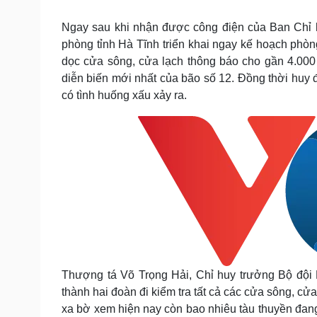
Tin nóng
Việt Nam
Tư vấn luật
Phân tích
Ngay sau khi nhận được công điện của Ban Chỉ h
phòng tỉnh Hà Tĩnh triển khai ngay kế hoạch phòn
dọc cửa sông, cửa lạch thông báo cho gần 4.000 t
Sức khỏe
Đời sống
diễn biến mới nhất của bão số 12. Đồng thời huy 
có tình huống xấu xảy ra.
Dinh dưỡng - món ngon
Nhà đẹp
Cây thuốc
Blog
Sản phụ khoa
Tình yêu - Gia đình
Nhi khoa
Nam khoa
Làm đẹp - giảm cân
Phòng mạch online
Ăn sạch sống khỏe
Cải chính
Thượng tá Võ Trọng Hải, Chỉ huy trưởng Bộ đội 
thành hai đoàn đi kiểm tra tất cả các cửa sông, c
xa bờ xem hiện nay còn bao nhiêu tàu thuyền đang