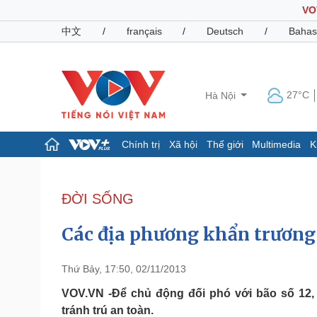
VO
中文
/
français
/
Deutsch
/
Bahas
27°C
Hà Nội
Chính trị
Xã hội
Thế giới
Multimedia
K
Chính trị
Xã hội
Đảng
Tin 24h
ĐỜI SỐNG
Tổ chức nhân sự
Dự báo thời tiết
Quốc hội
Giáo dục
Các địa phương khẩn trương
Nhận diện sự thật
Dấu ấn VOV
Việc làm
Biển đảo
Thứ Bảy, 17:50, 02/11/2013
Pháp luật
Quân sự - Quốc phòng
VOV.VN -Để chủ động đối phó với bão số 12,
tránh trú an toàn.
Vụ án
Vũ khí