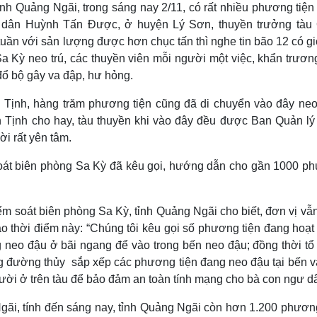
nh Quảng Ngãi, trong sáng nay 2/11, có rất nhiều phương tiện
gư dân Huỳnh Tấn Được, ở huyện Lý Sơn, thuyền trưởng tàu
uần với sản lượng được hơn chục tấn thì nghe tin bão 12 có gi
a Kỳ neo trú, các thuyền viên mỗi người một việc, khẩn trươn
ổ bộ gây va đập, hư hỏng.
n Tịnh, hàng trăm phương tiện cũng đã di chuyển vào đây neo
Tịnh cho hay, tàu thuyền khi vào đây đều được Ban Quản lý
i rất yên tâm.
oát biên phòng Sa Kỳ đã kêu gọi, hướng dẫn cho gần 1000 p
 soát biên phòng Sa Kỳ, tỉnh Quảng Ngãi cho biết, đơn vị vẫn
o thời điểm này: “Chúng tôi kêu gọi số phương tiện đang hoạt
 neo đậu ở bãi ngang để vào trong bến neo đậu; đồng thời tổ
g đường thủy sắp xếp các phương tiện đang neo đậu tại bến v
ười ở trên tàu để bảo đảm an toàn tính mạng cho bà con ngư dâ
gãi, tính đến sáng nay, tỉnh Quảng Ngãi còn hơn 1.200 phương