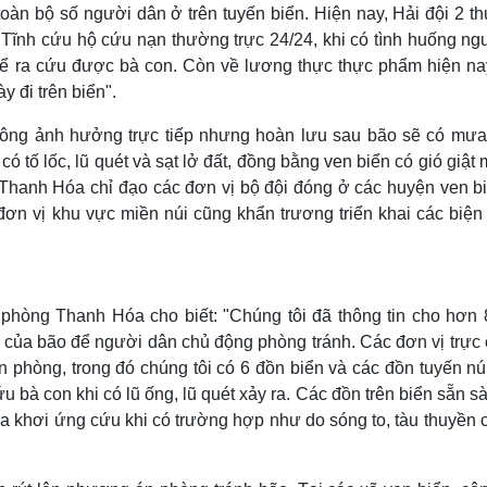
toàn bộ số người dân ở trên tuyến biển. Hiện nay, Hải đội 2 t
Tĩnh cứu hộ cứu nạn thường trực 24/24, khi có tình huống ng
 thể ra cứu được bà con. Còn về lương thực thực phẩm hiện na
y đi trên biển".
hông ảnh hưởng trực tiếp nhưng hoàn lưu sau bão sẽ có mưa
có tố lốc, lũ quét và sạt lở đất, đồng bằng ven biển có gió giật
 Thanh Hóa chỉ đạo các đơn vị bộ đội đóng ở các huyện ven bi
 đơn vị khu vực miền núi cũng khẩn trương triển khai các biệ
 phòng Thanh Hóa cho biết: "Chúng tôi đã thông tin cho hơn 
i của bão để người dân chủ động phòng tránh. Các đơn vị trực 
n phòng, trong đó chúng tôi có 6 đồn biển và các đồn tuyến nú
 bà con khi có lũ ống, lũ quét xảy ra. Các đồn trên biển sẵn s
a khơi ứng cứu khi có trường hợp như do sóng to, tàu thuyền 