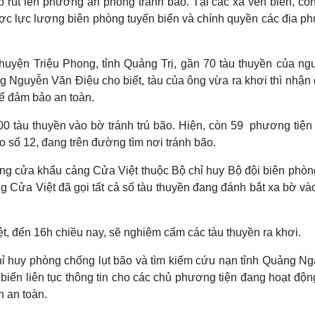
p rút lên phương án phòng tránh bão. Tại các xã ven biển, côn
được lực lượng biên phòng tuyến biển và chính quyền các địa p
 huyện Triệu Phong, tỉnh Quảng Trị, gần 70 tàu thuyền của ng
g Nguyễn Văn Điệu cho biết, tàu của ông vừa ra khơi thì nhận
để đảm bảo an toàn.
500 tàu thuyền vào bờ tránh trú bão. Hiện, còn 59 phương tiện
o số 12, đang trên đường tìm nơi tránh bão.
ng cửa khẩu cảng Cửa Việt thuộc Bộ chỉ huy Bộ đội biên phòng
 Cửa Việt đã gọi tất cả số tàu thuyền đang đánh bắt xa bờ và
 đến 16h chiều nay, sẽ nghiêm cấm các tàu thuyền ra khơi.
hỉ huy phòng chống lụt bão và tìm kiếm cứu nạn tỉnh Quảng Ngã
iển liên tục thông tin cho các chủ phương tiện đang hoạt động
h an toàn.