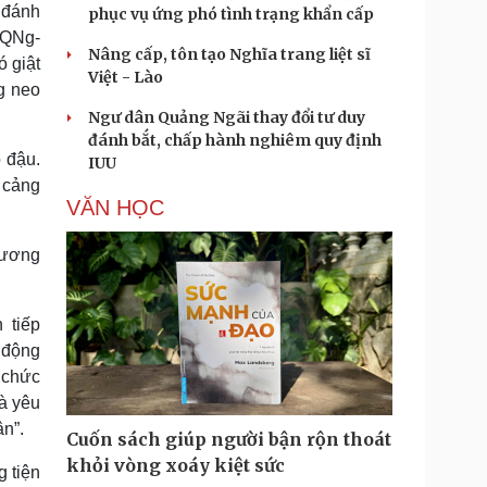
 đánh
phục vụ ứng phó tình trạng khẩn cấp
 QNg-
Nâng cấp, tôn tạo Nghĩa trang liệt sĩ
ó giật
Việt - Lào
g neo
Ngư dân Quảng Ngãi thay đổi tư duy
đánh bắt, chấp hành nghiêm quy định
 đậu.
IUU
 cảng
VĂN HỌC
hương
 tiếp
 động
 chức
à yêu
n”.
Cuốn sách giúp người bận rộn thoát
khỏi vòng xoáy kiệt sức
 tiện