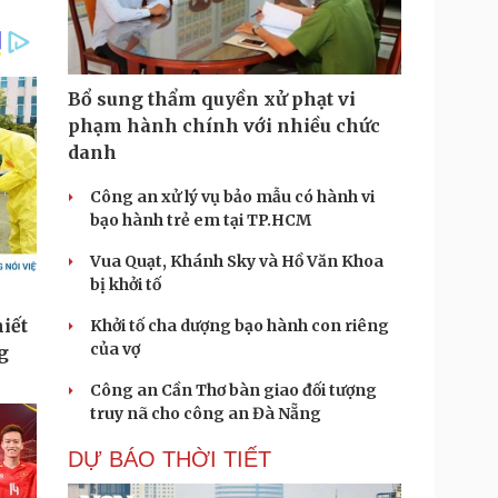
Bổ sung thẩm quyền xử phạt vi
phạm hành chính với nhiều chức
danh
Công an xử lý vụ bảo mẫu có hành vi
bạo hành trẻ em tại TP.HCM
Vua Quạt, Khánh Sky và Hồ Văn Khoa
bị khởi tố
Khởi tố cha dượng bạo hành con riêng
của vợ
Công an Cần Thơ bàn giao đối tượng
truy nã cho công an Đà Nẵng
DỰ BÁO THỜI TIẾT