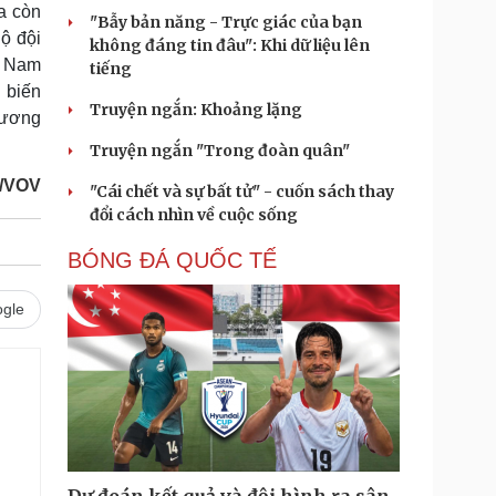
a còn
"Bẫy bản năng - Trực giác của bạn
ộ đội
không đáng tin đâu": Khi dữ liệu lên
a Nam
tiếng
 biến
Truyện ngắn: Khoảng lặng
phương
Truyện ngắn "Trong đoàn quân"
/VOV
"Cái chết và sự bất tử" - cuốn sách thay
đổi cách nhìn về cuộc sống
BÓNG ĐÁ QUỐC TẾ
gle