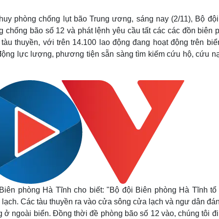
Lịch thi đấu bóng đá
Xe máy
Thế giới thể thao
Tư vấn
uy phòng chống lụt bão Trung ương, sáng nay (2/11), Bộ đội
eSports
V
g chống bão số 12 và phát lệnh yêu cầu tất các các đồn biên 
Hậu trường
àu thuyền, với trên 14.100 lao động đang hoạt động trên biển
Văn hóa
Giải trí
D
động lực lượng, phương tiện sẵn sàng tìm kiếm cứu hộ, cứu nạ
Sân khấu - Điện ảnh
Nghệ sĩ
Văn học
Thời trang
Âm nhạc
Sao Việt
c
Di sản
Biên phòng Hà Tĩnh cho biết: "Bộ đội Biên phòng Hà Tĩnh tổ
ửa lạch. Các tàu thuyền ra vào cửa sông cửa lạch và ngư dân đá
 ở ngoài biển. Đồng thời đề phòng bão số 12 vào, chúng tôi đi