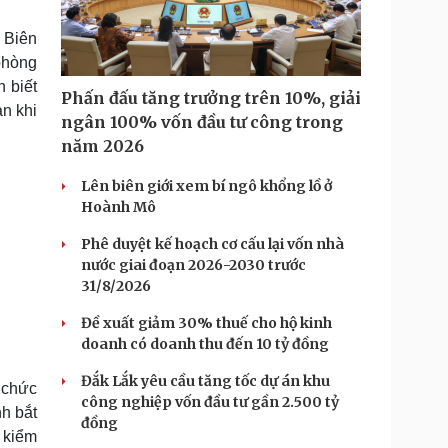
Doanh nghiệp 24h
Tin Công nghệ
Doanh nhân
Trải nghiệm
 Biên
ì cộng đồng
Chuyển đổi số
phòng
 biết
Phấn đấu tăng trưởng trên 10%, giải
u lịch
Podcast
n khi
ngân 100% vốn đầu tư công trong
Tư vấn
Câu chuyện thời sự
năm 2026
Săn Tour
Đọc truyện đêm khuya
heck-in
Cửa sổ tình yêu
Lên biên giới xem bí ngô khổng lồ ở
Kể chuyện cho bé
Hoành Mô
Hạt giống tâm hồn
Phê duyệt kế hoạch cơ cấu lại vốn nhà
nước giai đoạn 2026-2030 trước
31/8/2026
Đề xuất giảm 30% thuế cho hộ kinh
doanh có doanh thu đến 10 tỷ đồng
Đắk Lắk yêu cầu tăng tốc dự án khu
 chức
công nghiệp vốn đầu tư gần 2.500 tỷ
nh bắt
đồng
 kiểm