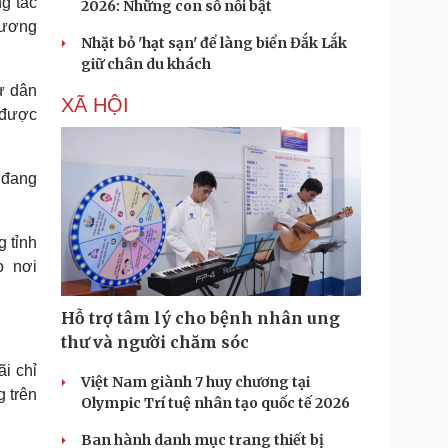
g tác
2026: Những con số nổi bật
hương
Nhặt bỏ 'hạt sạn' để làng biển Đắk Lắk
giữ chân du khách
ư dân
XÃ HỘI
 được
 đang
 tỉnh
o nơi
Hỗ trợ tâm lý cho bệnh nhân ung
thư và người chăm sóc
i chỉ
Việt Nam giành 7 huy chương tại
 trên
Olympic Trí tuệ nhân tạo quốc tế 2026
Ban hành danh mục trang thiết bị