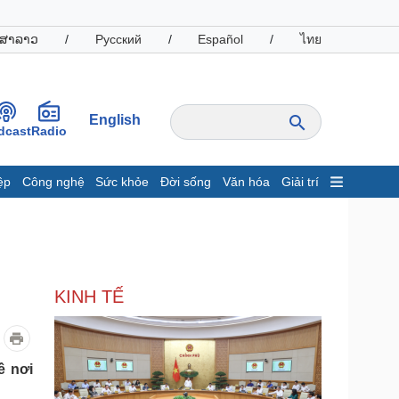
ສາລາວ
/
Русский
/
Español
/
ไทย
English
dcast
Radio
ệp
Công nghệ
Sức khỏe
Đời sống
Văn hóa
Giải trí
inh tế
Thị trường
ất động sản
Giá vàng
hởi nghiệp
Tiêu dùng
Tỷ giá
KINH TẾ
Chứng khoán
Giá cà phê
oanh nghiệp
Công nghệ
ề nơi
hông tin doanh nghiệp
Sành điệu