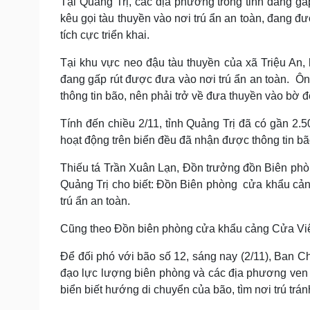
Tại Quảng Trị, các địa phương trong tỉnh đang gấ
kêu gọi tàu thuyền vào nơi trú ẩn an toàn, đang 
tích cực triển khai.
Tại khu vực neo đậu tàu thuyền của xã Triệu An,
đang gấp rút được đưa vào nơi trú ẩn an toàn. Ôn
thông tin bão, nên phải trở về đưa thuyền vào bờ 
Tính đến chiều 2/11, tỉnh Quảng Trị đã có gần 2.
hoạt động trên biển đều đã nhận được thông tin bã
Thiếu tá Trần Xuân Lạn, Đồn trưởng đồn Biên phò
Quảng Trị cho biết: Đồn Biên phòng cửa khẩu cảng
trú ẩn an toàn.
Cũng theo Đồn biên phòng cửa khẩu cảng Cửa Việt,
Để đối phó với bão số 12, sáng nay (2/11), Ban C
đạo lực lượng biên phòng và các địa phương ven b
biển biết hướng di chuyển của bão, tìm nơi trú trán