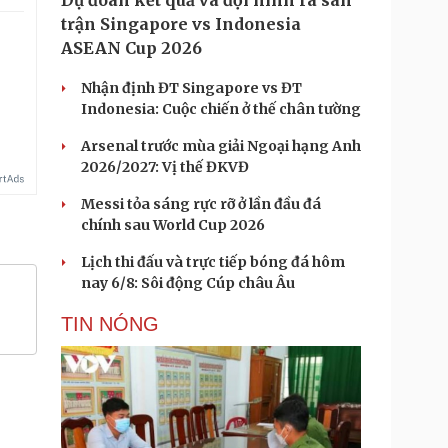
Dự đoán kết quả và đội hình ra sân
trận Singapore vs Indonesia
ASEAN Cup 2026
.
Nhận định ĐT Singapore vs ĐT
Indonesia: Cuộc chiến ở thế chân tường
Arsenal trước mùa giải Ngoại hạng Anh
2026/2027: Vị thế ĐKVĐ
Messi tỏa sáng rực rỡ ở lần đầu đá
chính sau World Cup 2026
Lịch thi đấu và trực tiếp bóng đá hôm
nay 6/8: Sôi động Cúp châu Âu
TIN NÓNG