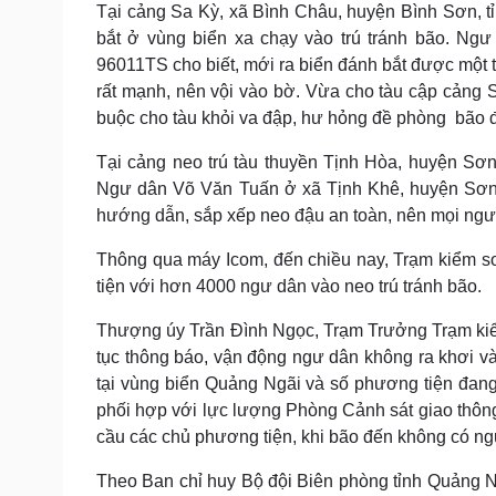
Tại cảng Sa Kỳ, xã Bình Châu, huyện Bình Sơn, tỉ
bắt ở vùng biển xa chạy vào trú tránh bão. N
96011TS cho biết, mới ra biển đánh bắt được một t
rất mạnh, nên vội vào bờ. Vừa cho tàu cập cảng S
buộc cho tàu khỏi va đập, hư hỏng đề phòng bão đ
Tại cảng neo trú tàu thuyền Tịnh Hòa, huyện Sơ
Ngư dân Võ Văn Tuấn ở xã Tịnh Khê, huyện Sơn 
hướng dẫn, sắp xếp neo đậu an toàn, nên mọi ngườ
Thông qua máy Icom, đến chiều nay, Trạm kiểm s
tiện với hơn 4000 ngư dân vào neo trú tránh bão.
Thượng úy Trần Đình Ngọc, Trạm Trưởng Trạm kiểm
tục thông báo, vận động ngư dân không ra khơi và
tại vùng biển Quảng Ngãi và số phương tiện đang
phối hợp với lực lượng Phòng Cảnh sát giao thôn
cầu các chủ phương tiện, khi bão đến không có ng
Theo Ban chỉ huy Bộ đội Biên phòng tỉnh Quảng N