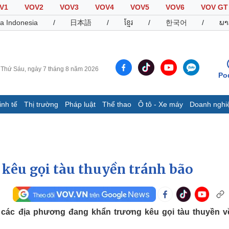
V1
VOV2
VOV3
VOV4
VOV5
VOV6
VOV GT
a Indonesia
/
日本語
/
ខ្មែរ
/
한국어
/
ພາ
Thứ Sáu, ngày 7 tháng 8 năm 2026
Po
inh tế
Thị trường
Pháp luật
Thể thao
Ô tô - Xe máy
Doanh nghi
Thế giới
Multimedia
K
Quan sát
Video
B
Cuộc sống đó đây
Ảnh
K
Hồ sơ
E-Magazine
 kêu gọi tàu thuyền tránh bão
Infographic
Thể thao
Ô tô - Xe máy
D
 các địa phương đang khẩn trương kêu gọi tàu thuyền v
Bóng đá
Ô tô
T