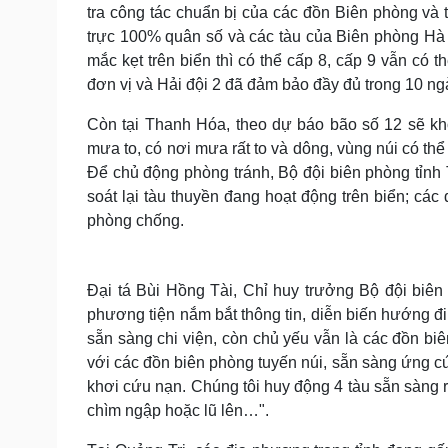
tra công tác chuẩn bị của các đồn Biên phòng và 
trực 100% quân số và các tàu của Biên phòng Hà 
mắc kẹt trên biển thì có thể cấp 8, cấp 9 vẫn có
đơn vị và Hải đội 2 đã đảm bảo đầy đủ trong 10 ngà
Còn tại Thanh Hóa, theo dự báo bão số 12 sẽ k
mưa to, có nơi mưa rất to và dông, vùng núi có thể 
Để chủ động phòng tránh, Bộ đội biên phòng tỉnh
soát lại tàu thuyền đang hoạt động trên biển; các
phòng chống.
Đại tá Bùi Hồng Tài, Chỉ huy trưởng Bộ đội biên
phương tiện nắm bắt thông tin, diễn biến hướng đ
sẵn sàng chi viện, còn chủ yếu vẫn là các đồn biê
với các đồn biên phòng tuyến núi, sẵn sàng ứng cứu
khơi cứu nạn. Chúng tôi huy động 4 tàu sẵn sàng r
chìm ngập hoặc lũ lên…".