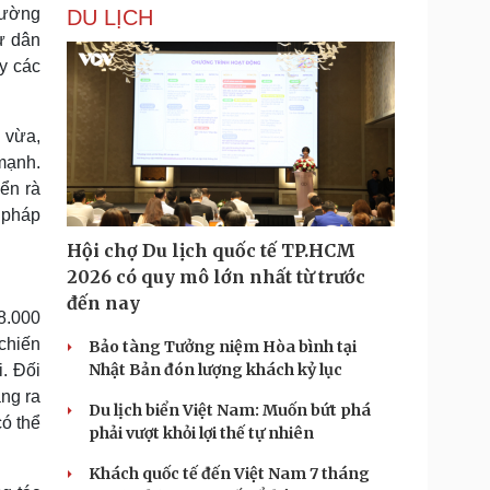
hường
DU LỊCH
ư dân
y các
 vừa,
 mạnh.
ển rà
n pháp
Hội chợ Du lịch quốc tế TP.HCM
2026 có quy mô lớn nhất từ trước
đến nay
8.000
chiến
Bảo tàng Tưởng niệm Hòa bình tại
Nhật Bản đón lượng khách kỷ lục
i. Đối
àng ra
Du lịch biển Việt Nam: Muốn bứt phá
có thể
phải vượt khỏi lợi thế tự nhiên
Khách quốc tế đến Việt Nam 7 tháng