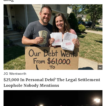
Pháp luật
Quân sự - Quốc phòng
Vụ án
Vũ khí
Tin nóng
Việt Nam
Tư vấn luật
Phân tích