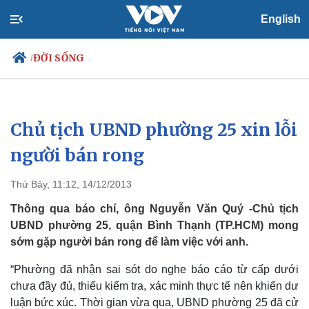
English
ĐỜI SỐNG
/
Chủ tịch UBND phường 25 xin lỗi
Chính trị
Xã hội
Đảng
Tin 24h
người bán rong
Tổ chức nhân sự
Dự báo thời tiết
Quốc hội
Giáo dục
Thứ Bảy, 11:12, 14/12/2013
Nhận diện sự thật
Dấu ấn VOV
Việc làm
Thông qua báo chí, ông Nguyễn Văn Quý -Chủ tịch
Biển đảo
UBND phường 25, quận Bình Thạnh (TP.HCM) mong
sớm gặp người bán rong để làm việc với anh.
“Phường đã nhận sai sót do nghe báo cáo từ cấp dưới
chưa đầy đủ, thiếu kiểm tra, xác minh thực tế nên khiến dư
luận bức xúc. Thời gian vừa qua, UBND phường 25 đã cử