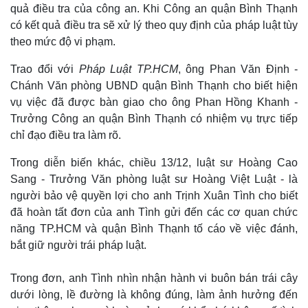
quả điều tra của công an. Khi Công an quận Bình Thạnh
có kết quả điều tra sẽ xử lý theo quy định của pháp luật tùy
theo mức độ vi phạm.
Trao đổi với
Pháp Luật TP.HCM
, ông Phan Văn Định -
Thế giới
Multimedia
Chánh Văn phòng UBND quận Bình Thạnh cho biết hiện
Quan sát
Video
vụ việc đã được bàn giao cho ông Phan Hồng Khanh -
Cuộc sống đó đây
Ảnh
Trưởng Công an quận Bình Thạnh có nhiệm vụ trực tiếp
Hồ sơ
E-Magazine
chỉ đạo điều tra làm rõ.
Infographic
Trong diễn biến khác, chiều 13/12, luật sư Hoàng Cao
Sang - Trưởng Văn phòng luật sư Hoàng Việt Luật - là
người bảo vệ quyền lợi cho anh Trịnh Xuân Tình cho biết
đã hoàn tất đơn của anh Tình gửi đến các cơ quan chức
năng TP.HCM và quận Bình Thạnh tố cáo về việc đánh,
bắt giữ người trái pháp luật.
Trong đơn, anh Tình nhìn nhận hành vi buôn bán trái cây
dưới lòng, lề đường là không đúng, làm ảnh hưởng đến