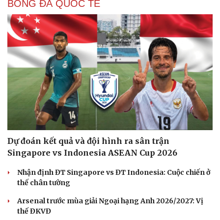
BÓNG ĐÁ QUỐC TẾ
Du lịch
Podcast
Dự đoán kết quả và đội hình ra sân trận
Tư vấn
Câu chuyện thời sự
Săn Tour
Đọc truyện đêm khuya
Singapore vs Indonesia ASEAN Cup 2026
check-in
Cửa sổ tình yêu
Kể chuyện cho bé
Nhận định ĐT Singapore vs ĐT Indonesia: Cuộc chiến ở
Hạt giống tâm hồn
thế chân tường
Arsenal trước mùa giải Ngoại hạng Anh 2026/2027: Vị
thế ĐKVĐ