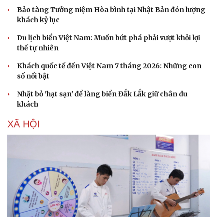
Bảo tàng Tưởng niệm Hòa bình tại Nhật Bản đón lượng
khách kỷ lục
Du lịch biển Việt Nam: Muốn bứt phá phải vượt khỏi lợi
thế tự nhiên
Khách quốc tế đến Việt Nam 7 tháng 2026: Những con
số nổi bật
Nhặt bỏ 'hạt sạn' để làng biển Đắk Lắk giữ chân du
khách
XÃ HỘI
Văn hóa
Giải trí
Sân khấu - Điện ảnh
Nghệ sĩ
Văn học
Thời trang