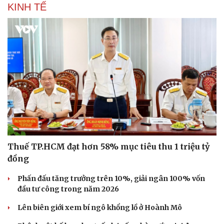
KINH TẾ
Cây thuốc
Blog
Sản phụ khoa
Tình yêu - Gia đình
Nhi khoa
Nam khoa
Làm đẹp - giảm cân
Phòng mạch online
Ăn sạch sống khỏe
Thuế TP.HCM đạt hơn 58% mục tiêu thu 1 triệu tỷ
đồng
Phấn đấu tăng trưởng trên 10%, giải ngân 100% vốn
đầu tư công trong năm 2026
Lên biên giới xem bí ngô khổng lồ ở Hoành Mô