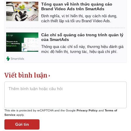
Tổng quan về hình thức quảng cáo
Bất động sản
Giá vàng
Brand Video Ads trên SmartAds
Khởi nghiệp
Tiêu dùng
Định nghĩa, vị trí hiển thị, quy cách nội dung,
Tỷ giá
cách thiết lập và tối ưu Brand Video Ads.
Chứng khoán
Giá cà phê
Các chỉ số quảng cáo trong trình quản lý
của SmartAds
Thông qua các chỉ số này, thương hiệu đánh giá
mức độ hiển thị, tương tác, hiệu quả chi phí.
Viết bình luận
This site is protected by reCAPTCHA and the Google
Privacy Policy
and
Terms of
Service
apply.
Gửi tin