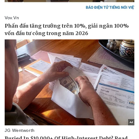
Thể thao
Ô tô - Xe máy
Bóng đá
Ô tô
Lịch thi đấu bóng đá
Xe máy
Thế giới thể thao
Tư vấn
eSports
Hậu trường