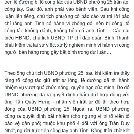
trên lề đường bị tổ công tác của UBND phường 25 trấn áp,
còng tay. Sau đó, anh phải vào bệnh viện. Sau khi công
luận lên tiếng, chủ tịch phường có báo cáo và trả lời báo
chí rằng anh Tình có hành vi chống đối nên bị còng, tổ
công tác không đánh, không bóp cổ anh Tình… Các đại
biểu HĐND, chủ tịch UBND TP chỉ đạo quận Bình Thạnh
phải kiểm tra lại sự việc, xử lý nghiêm minh vì hành vi còng
người bán hàng rong gây bất bình trong dư luận…
Theo ông chủ tịch UBND phường 25, sau khi kiểm tra thấy
rằng tổ công tác giữ trật tự lòng, lề đường đã thi hành
nhiệm vụ vượt quá chức năng, quyền hạn của mình. Do đó
UBND phường đã ra quyết định chấm dứt hợp đồng với
ông Tân Quậy Hưng - nhân viên trật tự đô thị theo hợp
đồng của UBND phường 25. Ngoài ra, UBND phường
cũng ra quyết định bãi nhiệm (cho ngưng vị trí tổ viên tổ
bảo vệ dân phố) thuộc khu phố 4 đối với ông Trần Duy
Nhất, người trực tiếp còng tay anh Tình. Đồng thời chờ kết