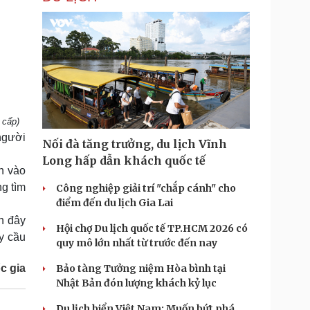
 cấp)
người
Nối đà tăng trưởng, du lịch Vĩnh
Long hấp dẫn khách quốc tế
n vào
ng tìm
Công nghiệp giải trí "chắp cánh" cho
điểm đến du lịch Gia Lai
n đây
Hội chợ Du lịch quốc tế TP.HCM 2026 có
ảy cầu
quy mô lớn nhất từ trước đến nay
c gia
Bảo tàng Tưởng niệm Hòa bình tại
Nhật Bản đón lượng khách kỷ lục
Du lịch biển Việt Nam: Muốn bứt phá