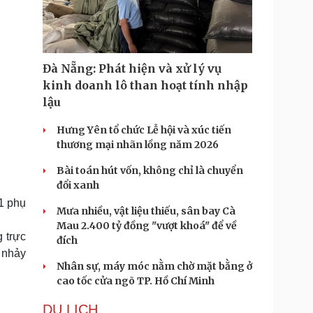
Doanh nghiệp 24h
Tin Công nghệ
Doanh nhân
Trải nghiệm
ì cộng đồng
Chuyển đổi số
Đà Nẵng: Phát hiện và xử lý vụ
u lịch
Podcast
kinh doanh lô than hoạt tính nhập
Tư vấn
Câu chuyện thời sự
lậu
Săn Tour
Đọc truyện đêm khuya
heck-in
Cửa sổ tình yêu
Hưng Yên tổ chức Lễ hội và xúc tiến
Kể chuyện cho bé
thương mại nhãn lồng năm 2026
Hạt giống tâm hồn
Bài toán hút vốn, không chỉ là chuyển
đổi xanh
 1 phụ
Mưa nhiều, vật liệu thiếu, sân bay Cà
Mau 2.400 tỷ đồng "vượt khoá" để về
 trực
đích
 nhảy
Nhân sự, máy móc nằm chờ mặt bằng ở
cao tốc cửa ngõ TP. Hồ Chí Minh
DU LỊCH