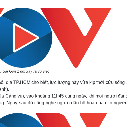
Lịch thi đấu bóng đá
Xe máy
Thế giới thể thao
Tư vấn
eSports
V
Hậu trường
Văn hóa
Giải trí
D
Sân khấu - Điện ảnh
Nghệ sĩ
Văn học
Thời trang
Âm nhạc
Sao Việt
c
Di sản
 Sài Gòn 1 nơi xảy ra vụ việc
nội địa TP.HCM cho biết, lực lượng này vừa kịp thời cứu sống
ạnh).
 Cảng vụ), vào khoảng 11h45 cùng ngày, khi mọi người đang
 sông. Ngay sau đó cũng nghe người dân hô hoán báo có người