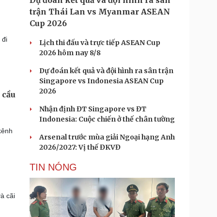
Dự đoán kết quả và đội hình ra sân
trận Thái Lan vs Myanmar ASEAN
Cup 2026
 đi
Lịch thi đấu và trực tiếp ASEAN Cup
2026 hôm nay 8/8
Dự đoán kết quả và đội hình ra sân trận
Singapore vs Indonesia ASEAN Cup
2026
 cầu
Nhận định ĐT Singapore vs ĐT
Indonesia: Cuộc chiến ở thế chân tường
kênh
Arsenal trước mùa giải Ngoại hạng Anh
2026/2027: Vị thế ĐKVĐ
TIN NÓNG
à cãi