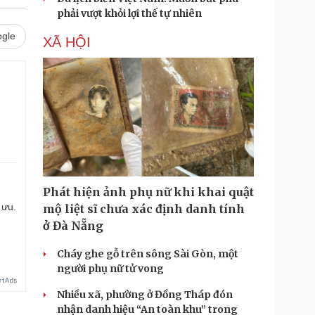
phải vượt khỏi lợi thế tự nhiên
gle
XÃ HỘI
Phát hiện ảnh phụ nữ khi khai quật
 ưu.
mộ liệt sĩ chưa xác định danh tính
ở Đà Nẵng
Cháy ghe gỗ trên sông Sài Gòn, một
người phụ nữ tử vong
Nhiều xã, phường ở Đồng Tháp đón
nhận danh hiệu “An toàn khu” trong