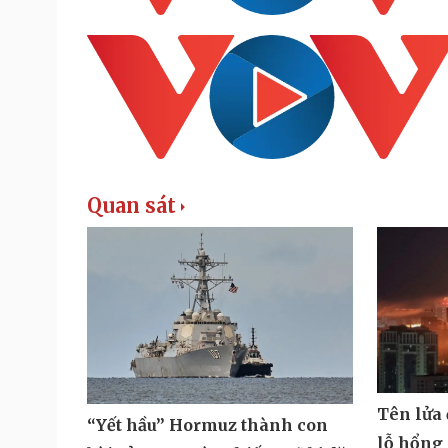
Quan sát
Tên lửa
“Yết hầu” Hormuz thành con
lỗ hổng