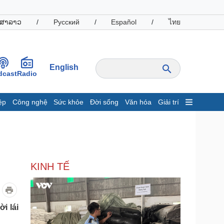
ສາລາວ
/
Русский
/
Español
/
ไทย
English
dcast
Radio
ệp
Công nghệ
Sức khỏe
Đời sống
Văn hóa
Giải trí
inh tế
Thị trường
ất động sản
Giá vàng
hởi nghiệp
Tiêu dùng
Tỷ giá
KINH TẾ
Chứng khoán
Giá cà phê
oanh nghiệp
Công nghệ
i lái
hông tin doanh nghiệp
Sành điệu