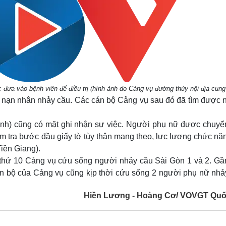
đưa vào bệnh viên để điều trị (hình ảnh do Cảng vụ đường thủy nội địa cung
ếm nạn nhân nhảy cầu. Các cán bộ Cảng vụ sau đó đã tìm được 
nh) cũng có mặt ghi nhận sự việc. Người phụ nữ được chuyể
iểm tra bước đầu giấy tờ tùy thân mang theo, lực lượng chức nă
Tiền Giang).
ần thứ 10 Cảng vụ cứu sống người nhảy cầu Sài Gòn 1 và 2. Gầ
 cán bộ của Cảng vụ cũng kịp thời cứu sống 2 người phụ nữ nh
Hiền Lương - Hoàng Cơ/ VOVGT Quố