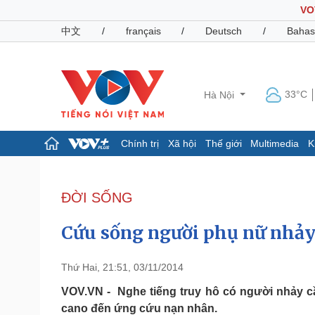
VO
中文
/
français
/
Deutsch
/
Bahas
33°C
Hà Nội
Chính trị
Xã hội
Thế giới
Multimedia
K
Chính trị
Xã hội
Đảng
Tin 24h
ĐỜI SỐNG
Tổ chức nhân sự
Dự báo thời tiết
Quốc hội
Giáo dục
Cứu sống người phụ nữ nhảy 
Nhận diện sự thật
Dấu ấn VOV
Việc làm
Biển đảo
Thứ Hai, 21:51, 03/11/2014
Pháp luật
Quân sự - Quốc phòng
VOV.VN - Nghe tiếng truy hô có người nhảy cầ
cano đến ứng cứu nạn nhân.
Vụ án
Vũ khí