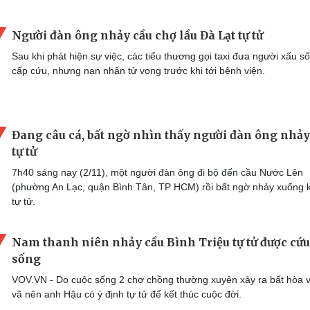
Người đàn ông nhảy cầu chợ lầu Đà Lạt tự tử
Sau khi phát hiện sự việc, các tiểu thương gọi taxi đưa người xấu số
cấp cứu, nhưng nạn nhân tử vong trước khi tới bệnh viện.
Đang câu cá, bất ngờ nhìn thấy người đàn ông nhảy
tự tử
7h40 sáng nay (2/11), một người đàn ông đi bộ đến cầu Nước Lên
(phường An Lạc, quận Bình Tân, TP HCM) rồi bất ngờ nhảy xuống 
tự tử.
Nam thanh niên nhảy cầu Bình Triệu tự tử được cứu
sống
VOV.VN - Do cuộc sống 2 chợ chồng thường xuyên xảy ra bất hòa v
vã nên anh Hậu có ý định tự tử để kết thúc cuộc đời.