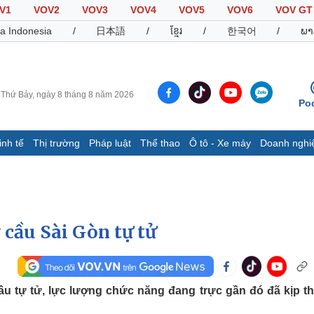
V1
VOV2
VOV3
VOV4
VOV5
VOV6
VOV GT
a Indonesia
/
日本語
/
ខ្មែរ
/
한국어
/
ພາ
Thứ Bảy, ngày 8 tháng 8 năm 2026
Po
inh tế
Thị trường
Pháp luật
Thể thao
Ô tô - Xe máy
Doanh nghi
Thế giới
Multimedia
K
Quan sát
Video
B
Cuộc sống đó đây
Ảnh
K
Hồ sơ
E-Magazine
cầu Sài Gòn tự tử
Infographic
Thể thao
Ô tô - Xe máy
D
u tự tử, lực lượng chức năng đang trực gần đó đã kịp thờ
Bóng đá
Ô tô
T