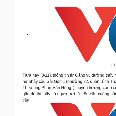
Tin nóng
Việt Nam
Tư vấn luật
Phân tích
Sức khỏe
Đời sống
Dinh dưỡng - món ngon
Nhà đẹp
Cây thuốc
Blog
Sản phụ khoa
Tình yêu - Gia đình
Nhi khoa
Nam khoa
Làm đẹp - giảm cân
Cầu
Phòng mạch online
Ăn sạch sống khỏe
Trưa nay (3/11), thông tin từ Cảng vụ đường thủy 
nữ nhảy cầu Sài Gòn 1 (phường 22, quận Bình Th
Cải chính
Theo ông Phan Văn Hùng (Thuyền trưởng cano của
gần đó thì thấy có người rơi từ trên cầu xuống
cầu.