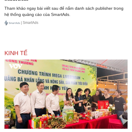
Tham khảo ngay bài viết sau để nắm danh sách publisher trong
hệ thống quảng cáo của SmartAds.
| SmartAds
KINH TẾ
Doanh nghiệp
Công nghệ
Thông tin doanh nghiệp
Sành điệu
Doanh nghiệp 24h
Tin Công nghệ
Doanh nhân
Trải nghiệm
Vì cộng đồng
Chuyển đổi số