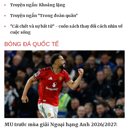
Truyện ngắn: Khoảng lặng
Truyện ngắn "Trong đoàn quân"
"Cái chết và sự bất tử" - cuốn sách thay đổi cách nhìn về
cuộc sống
BÓNG ĐÁ QUỐC TẾ
Văn hóa
Giải trí
Sân khấu - Điện ảnh
Nghệ sĩ
Văn học
Thời trang
Âm nhạc
Sao Việt
Di sản
MU trước mùa giải Ngoại hạng Anh 2026/2027: