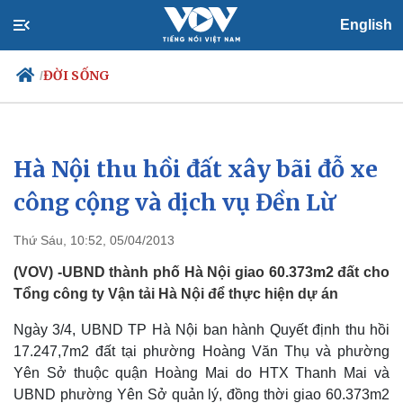
English
ĐỜI SỐNG
/
Hà Nội thu hồi đất xây bãi đỗ xe
Chính trị
Xã hội
Đảng
Tin 24h
công cộng và dịch vụ Đền Lừ
Tổ chức nhân sự
Dự báo thời tiết
Quốc hội
Giáo dục
Thứ Sáu, 10:52, 05/04/2013
Nhận diện sự thật
Dấu ấn VOV
Việc làm
(VOV) -UBND thành phố Hà Nội giao 60.373m2 đất cho
Biển đảo
Tổng công ty Vận tải Hà Nội để thực hiện dự án
Ngày 3/4, UBND TP Hà Nội ban hành Quyết định thu hồi
17.247,7m2 đất tại phường Hoàng Văn Thụ và phường
Yên Sở thuộc quận Hoàng Mai do HTX Thanh Mai và
UBND phường Yên Sở quản lý, đồng thời giao 60.373m2