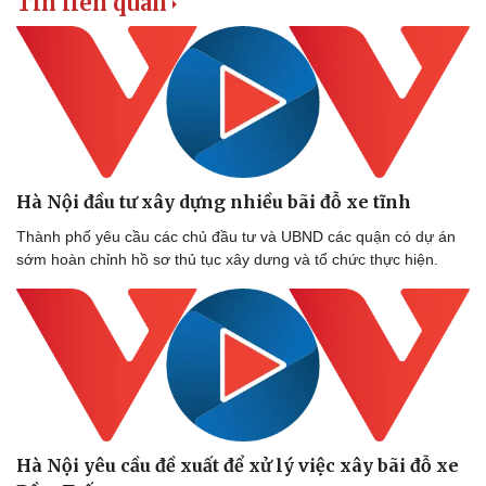
Tin liên quan
Thể thao
Ô tô - Xe máy
Bóng đá
Ô tô
Lịch thi đấu bóng đá
Xe máy
Thế giới thể thao
Tư vấn
eSports
Hậu trường
Hà Nội đầu tư xây dựng nhiều bãi đỗ xe tĩnh
Thành phố yêu cầu các chủ đầu tư và UBND các quận có dự án
sớm hoàn chỉnh hồ sơ thủ tục xây dưng và tổ chức thực hiện.
Hà Nội yêu cầu đề xuất để xử lý việc xây bãi đỗ xe