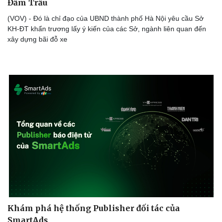
Đầm Trấu
(VOV) - Đó là chỉ đạo của UBND thành phố Hà Nội yêu cầu Sở
KH-ĐT khẩn trương lấy ý kiến của các Sở, ngành liên quan đến
xây dựng bãi đỗ xe
Khám phá hệ thống Publisher đối tác của
SmartAds