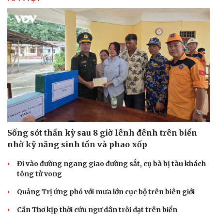
Dinh dưỡng - món ngon
Nhà đẹp
Cây thuốc
Blog
Sản phụ khoa
Tình yêu - Gia đình
Nhi khoa
Nam khoa
Làm đẹp - giảm cân
Phòng mạch online
Ăn sạch sống khỏe
Sống sót thần kỳ sau 8 giờ lênh đênh trên biển
nhờ kỹ năng sinh tồn và phao xốp
Đi vào đường ngang giao đường sắt, cụ bà bị tàu khách
tông tử vong
Quảng Trị ứng phó với mưa lớn cục bộ trên biên giới
Cần Thơ kịp thời cứu ngư dân trôi dạt trên biển