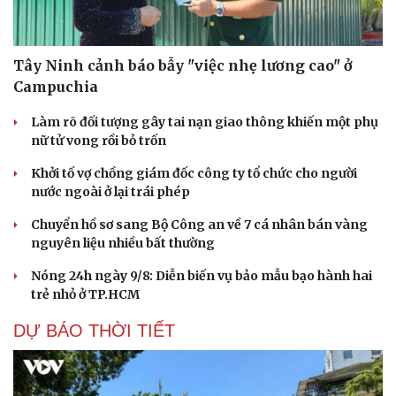
Tây Ninh cảnh báo bẫy "việc nhẹ lương cao" ở
Campuchia
Làm rõ đối tượng gây tai nạn giao thông khiến một phụ
nữ tử vong rồi bỏ trốn
Khởi tố vợ chồng giám đốc công ty tổ chức cho người
nước ngoài ở lại trái phép
Chuyển hồ sơ sang Bộ Công an về 7 cá nhân bán vàng
nguyên liệu nhiều bất thường
Nóng 24h ngày 9/8: Diễn biến vụ bảo mẫu bạo hành hai
trẻ nhỏ ở TP.HCM
DỰ BÁO THỜI TIẾT
Du lịch
Podcast
Tư vấn
Câu chuyện thời sự