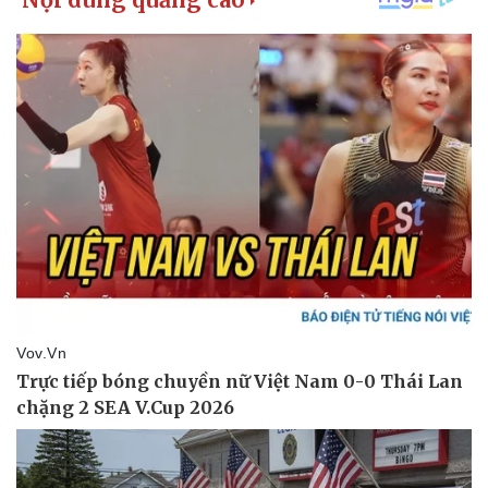
Kinh tế
Thị trường
Bất động sản
Giá vàng
Khởi nghiệp
Tiêu dùng
Tỷ giá
Chứng khoán
Giá cà phê