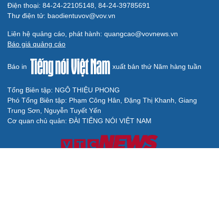
Điện thoại: 84-24-22105148, 84-24-39785691
Thư điện tử: baodientuvov@vov.vn
Liên hệ quảng cáo, phát hành: quangcao@vovnews.vn
Báo giá quảng cáo
Báo in
xuất bản thứ Năm hàng tuần
Tổng Biên tập: NGÔ THIỆU PHONG
Phó Tổng Biên tập: Phạm Công Hân, Đặng Thị Khanh, Giang
Trung Sơn, Nguyễn Tuyết Yến
Cơ quan chủ quản: ĐÀI TIẾNG NÓI VIỆT NAM
Không được sao chép lại bất kỳ thông tin nào từ website này khi
chưa có sự đồng ý bằng văn bản của Báo Điện tử Tiếng nói Việt