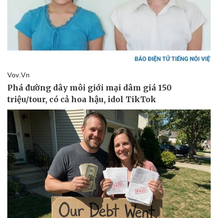
Pháp luật
Quân sự - Quốc phòng
Vụ án
Vũ khí
Tin nóng
Việt Nam
Tư vấn luật
Phân tích