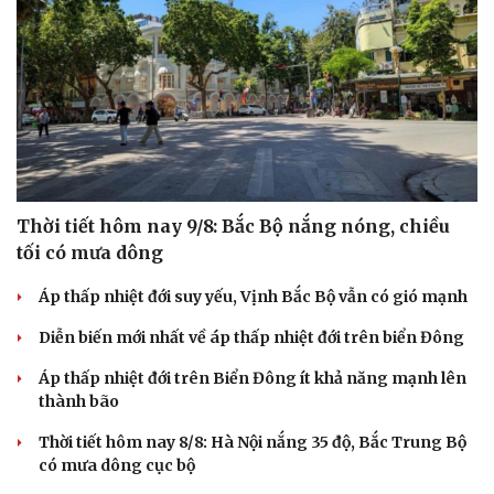
Săn Tour
Đọc truyện đêm khuya
check-in
Cửa sổ tình yêu
Kể chuyện cho bé
Hạt giống tâm hồn
Thời tiết hôm nay 9/8: Bắc Bộ nắng nóng, chiều
tối có mưa dông
Áp thấp nhiệt đới suy yếu, Vịnh Bắc Bộ vẫn có gió mạnh
Diễn biến mới nhất về áp thấp nhiệt đới trên biển Đông
Áp thấp nhiệt đới trên Biển Đông ít khả năng mạnh lên
thành bão
Thời tiết hôm nay 8/8: Hà Nội nắng 35 độ, Bắc Trung Bộ
có mưa dông cục bộ