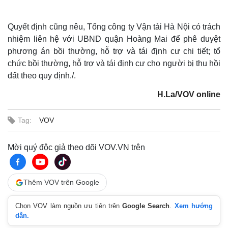
Quyết định cũng nêu, Tổng công ty Vận tải Hà Nội có trách
nhiệm liên hệ với UBND quận Hoàng Mai để phê duyệt
phương án bồi thường, hỗ trợ và tái định cư chi tiết; tổ
chức bồi thường, hỗ trợ và tái định cư cho người bị thu hồi
đất theo quy định./.
H.La/VOV online
Tag:
VOV
Mời quý độc giả theo dõi VOV.VN trên
Thêm VOV trên Google
Chọn VOV làm nguồn ưu tiên trên
Google Search
.
Xem hướng
Thế giới
Multimedia
dẫn.
Quan sát
Video