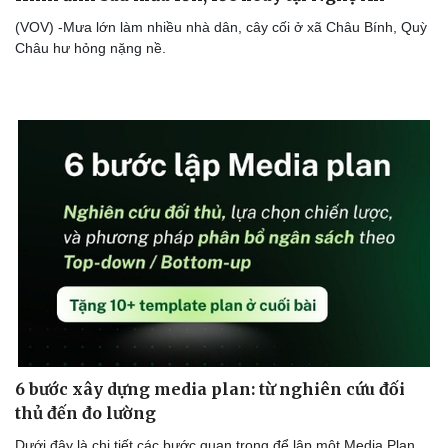
(VOV) -Mưa lớn làm nhiều nhà dân, cây cối ở xã Châu Bính, Quỳ
Châu hư hỏng nặng nề.
Doanh nghiệp
Công nghệ
Thông tin doanh nghiệp
Sành điệu
Doanh nghiệp 24h
Tin Công nghệ
Doanh nhân
Trải nghiệm
Vì cộng đồng
Chuyển đổi số
6 bước xây dựng media plan: từ nghiên cứu đối
thủ đến đo lường
Dưới đây là chi tiết các bước quan trọng để lập một Media Plan.