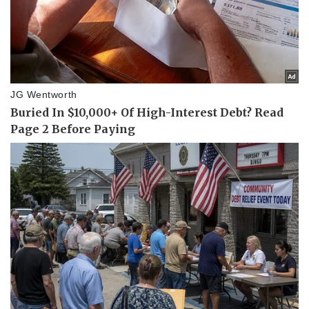
Pháp luật
Quân sự - Quốc phòng
Vụ án
Vũ khí
Tin nóng
Việt Nam
Tư vấn luật
Phân tích