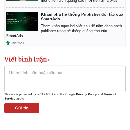
một chiến dịch quảng cáo mới trên SmartAds.
Hồ sơ
E-Magazine
Infographic
Khám phá hệ thống Publisher đối tác của
SmartAds
Tham khảo ngay bài viết sau để nắm danh sách
publisher trong hệ thống quảng cáo của
SmartAds.
Viết bình luận
This site is protected by reCAPTCHA and the Google
Privacy Policy
and
Terms of
Service
apply.
Gửi tin