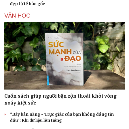
đẹp từ tế bào gốc
VĂN HỌC
Văn hóa
Giải trí
Sân khấu - Điện ảnh
Nghệ sĩ
Văn học
Thời trang
Âm nhạc
Sao Việt
Di sản
Cuốn sách giúp người bận rộn thoát khỏi vòng
xoáy kiệt sức
"Bẫy bản năng - Trực giác của bạn không đáng tin
đâu": Khi dữ liệu lên tiếng