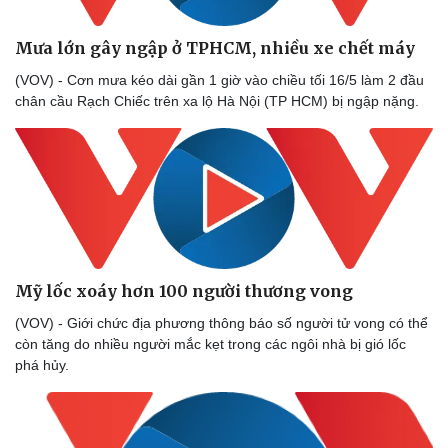
Bóng đá
Ô tô
Lịch thi đấu bóng đá
Xe máy
Mưa lớn gây ngập ở TPHCM, nhiều xe chết máy
Thế giới thể thao
Tư vấn
eSports
(VOV) - Cơn mưa kéo dài gần 1 giờ vào chiều tối 16/5 làm 2 đầu
Hậu trường
chân cầu Rạch Chiếc trên xa lộ Hà Nội (TP HCM) bị ngập nặng.
Mỹ lốc xoáy hơn 100 người thương vong
(VOV) - Giới chức địa phương thông báo số người tử vong có thể
còn tăng do nhiều người mắc kẹt trong các ngôi nhà bị gió lốc
phá hủy.