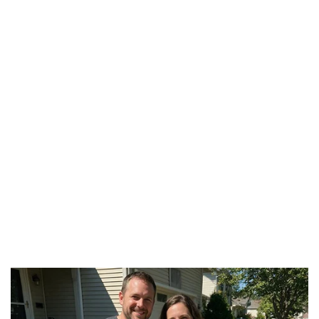
Kinh tế
Thị trường
Bất động sản
Giá vàng
Khởi nghiệp
Tiêu dùng
Tỷ giá
Chứng khoán
Giá cà phê