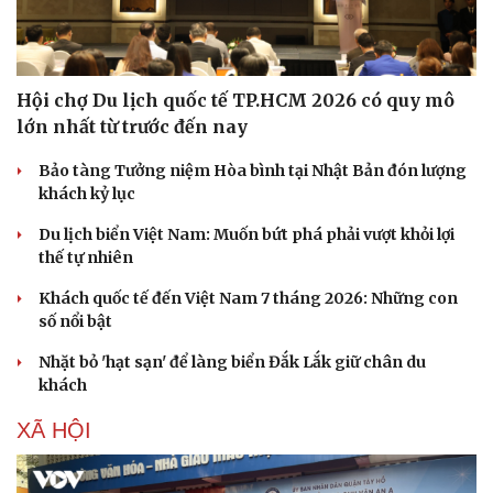
Nam khoa
Làm đẹp - giảm cân
Phòng mạch online
Ăn sạch sống khỏe
Hội chợ Du lịch quốc tế TP.HCM 2026 có quy mô
lớn nhất từ trước đến nay
Bảo tàng Tưởng niệm Hòa bình tại Nhật Bản đón lượng
khách kỷ lục
Du lịch biển Việt Nam: Muốn bứt phá phải vượt khỏi lợi
thế tự nhiên
Khách quốc tế đến Việt Nam 7 tháng 2026: Những con
số nổi bật
Nhặt bỏ 'hạt sạn' để làng biển Đắk Lắk giữ chân du
khách
XÃ HỘI