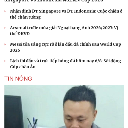
Nhận định ĐT Singapore vs ĐT Indonesia: Cuộc chiến ở
thế chân tường
Arsenal trước mùa giải Ngoại hạng Anh 2026/2027: Vị
thế ĐKVĐ
Messi tỏa sáng rực rỡ ở lần đầu đá chính sau World Cup
2026
Lịch thi đấu và trực tiếp bóng đá hôm nay 6/8: Sôi động
Cúp châu Âu
TIN NÓNG
Du lịch
Podcast
Tư vấn
Câu chuyện thời sự
Săn Tour
Đọc truyện đêm khuya
check-in
Cửa sổ tình yêu
Kể chuyện cho bé
Hạt giống tâm hồn