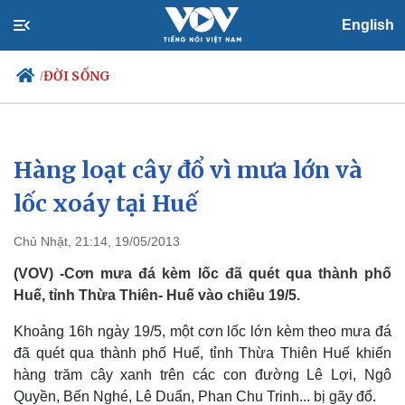
English
ĐỜI SỐNG
/
Hàng loạt cây đổ vì mưa lớn và
Chính trị
Xã hội
Đảng
Tin 24h
lốc xoáy tại Huế
Tổ chức nhân sự
Dự báo thời tiết
Quốc hội
Giáo dục
Chủ Nhật, 21:14, 19/05/2013
Nhận diện sự thật
Dấu ấn VOV
Việc làm
(VOV) -Cơn mưa đá kèm lốc đã quét qua thành phố
Biển đảo
Huế, tỉnh Thừa Thiên- Huế vào chiều 19/5.
Khoảng 16h ngày 19/5, một cơn lốc lớn kèm theo mưa đá
đã quét qua thành phố Huế, tỉnh Thừa Thiên Huế khiến
hàng trăm cây xanh trên các con đường Lê Lợi, Ngô
Quyền, Bến Nghé, Lê Duẩn, Phan Chu Trinh... bị gãy đổ.