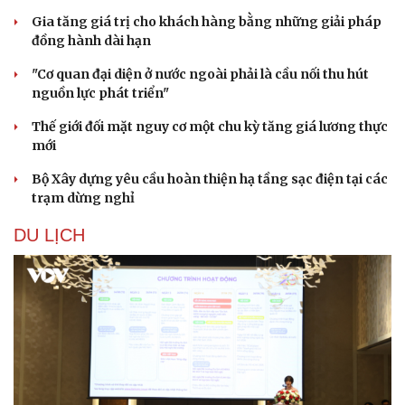
Gia tăng giá trị cho khách hàng bằng những giải pháp
đồng hành dài hạn
"Cơ quan đại diện ở nước ngoài phải là cầu nối thu hút
nguồn lực phát triển"
Thế giới đối mặt nguy cơ một chu kỳ tăng giá lương thực
mới
Bộ Xây dựng yêu cầu hoàn thiện hạ tầng sạc điện tại các
trạm dừng nghỉ
DU LỊCH
Sức khỏe
Đời sống
Dinh dưỡng - món ngon
Nhà đẹp
Cây thuốc
Blog
Sản phụ khoa
Tình yêu - Gia đình
Nhi khoa