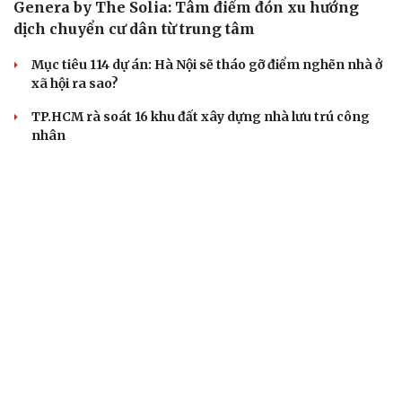
Genera by The Solia: Tâm điểm đón xu hướng
dịch chuyển cư dân từ trung tâm
Mục tiêu 114 dự án: Hà Nội sẽ tháo gỡ điểm nghẽn nhà ở
xã hội ra sao?
TP.HCM rà soát 16 khu đất xây dựng nhà lưu trú công
nhân
Nhà ở cho thuê: Lối mở để bình ổn thị trường và mở rộng
cơ hội an cư
Điều gì làm nên sức hút của một khu đô thị xanh?