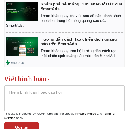
Khám phá hệ thống Publisher đối tác của
Thể thao
Ô tô - Xe máy
SmartAds
Bóng đá
Ô tô
Tham khảo ngay bài viết sau để nắm danh sách
Lịch thi đấu bóng đá
Xe máy
publisher trong hệ thống quảng cáo của
SmartAds.
Thế giới thể thao
Tư vấn
eSports
Hậu trường
Hướng dẫn cách tạo chiến dịch quảng
cáo trên SmartAds
Tham khảo ngay trọn bộ hướng dẫn cách tạo
một chiến dịch quảng cáo mới trên SmartAds.
Viết bình luận
This site is protected by reCAPTCHA and the Google
Privacy Policy
and
Terms of
Service
apply.
Gửi tin