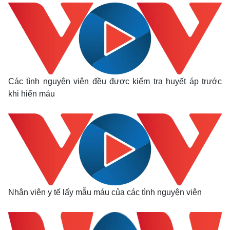
Các tình nguyện viên đều được kiểm tra huyết áp trước
Thế giới
Multimedia
khi hiến máu
Quan sát
Video
Cuộc sống đó đây
Ảnh
Hồ sơ
E-Magazine
Infographic
Nhân viên y tế lấy mẫu máu của các tình nguyện viên