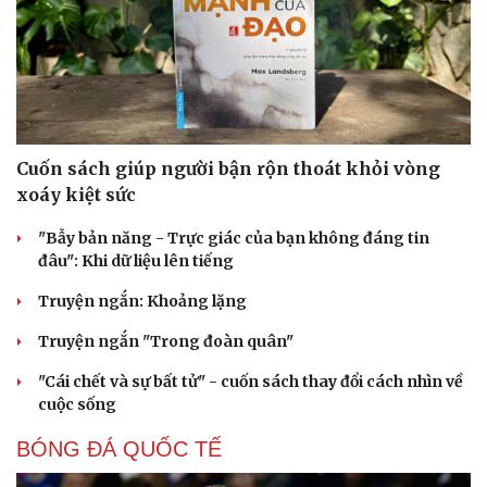
Kể chuyện cho bé
Hạt giống tâm hồn
Cuốn sách giúp người bận rộn thoát khỏi vòng
xoáy kiệt sức
"Bẫy bản năng - Trực giác của bạn không đáng tin
đâu": Khi dữ liệu lên tiếng
Truyện ngắn: Khoảng lặng
Truyện ngắn "Trong đoàn quân"
"Cái chết và sự bất tử" - cuốn sách thay đổi cách nhìn về
cuộc sống
BÓNG ĐÁ QUỐC TẾ