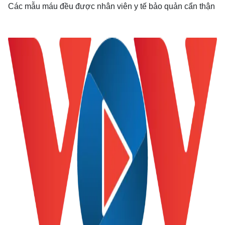
Các mẫu máu đều được nhân viên y tế bảo quản cẩn thận
Kinh tế
Thị trường
Bất động sản
Giá vàng
Khởi nghiệp
Tiêu dùng
Tỷ giá
Chứng khoán
Giá cà phê