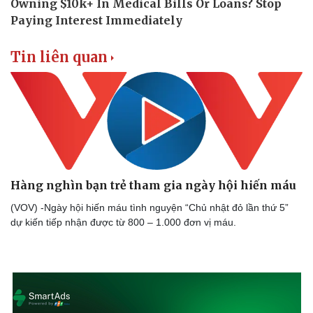
Sản phụ khoa
Tình yêu - Gia đình
Nhi khoa
Nam khoa
Làm đẹp - giảm cân
Tin liên quan
Phòng mạch online
Ăn sạch sống khỏe
Hàng nghìn bạn trẻ tham gia ngày hội hiến máu
(VOV) -Ngày hội hiến máu tình nguyện “Chủ nhật đỏ lần thứ 5”
dự kiến tiếp nhận được từ 800 – 1.000 đơn vị máu.