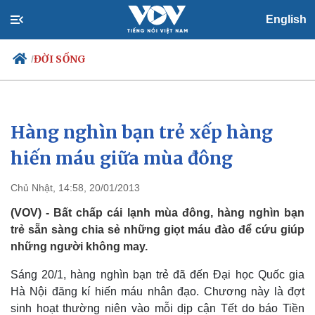
English
ĐỜI SỐNG
/
Hàng nghìn bạn trẻ xếp hàng
Chính trị
Xã hội
Đảng
Tin 24h
hiến máu giữa mùa đông
Tổ chức nhân sự
Dự báo thời tiết
Quốc hội
Giáo dục
Chủ Nhật, 14:58, 20/01/2013
Nhận diện sự thật
Dấu ấn VOV
Việc làm
(VOV) - Bất chấp cái lạnh mùa đông, hàng nghìn bạn
Biển đảo
trẻ sẵn sàng chia sẻ những giọt máu đào để cứu giúp
những người không may.
Sáng 20/1, hàng nghìn bạn trẻ đã đến Đại học Quốc gia
Hà Nội đăng kí hiến máu nhân đạo. Chương này là đợt
sinh hoạt thường niên vào mỗi dịp cận Tết do báo Tiền