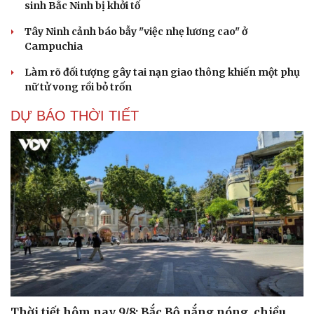
sinh Bắc Ninh bị khởi tố
Tây Ninh cảnh báo bẫy "việc nhẹ lương cao" ở
Campuchia
Làm rõ đối tượng gây tai nạn giao thông khiến một phụ
nữ tử vong rồi bỏ trốn
DỰ BÁO THỜI TIẾT
Thời tiết hôm nay 9/8: Bắc Bộ nắng nóng, chiều