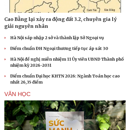
Cao Bằng lại xảy ra động đất 3.2, chuyên gia lý
giải nguyên nhân
Hà Nội sáp nhập 2 sở và thành lập Sở Ngoại vụ
Điểm chuẩn ĐH Ngoại thương tiếp tục áp sát 30
Hà Nội đề nghị miễn nhiệm 11 Ủy viên UBND Thành phố
nhiệm kỳ 2026-2031
Điểm chuẩn Đại học KHTN 2026: Ngành Toán học cao
nhất 26,35 điểm
VĂN HỌC
Du lịch
Podcast
Tư vấn
Câu chuyện thời sự
Săn Tour
Đọc truyện đêm khuya
check-in
Cửa sổ tình yêu