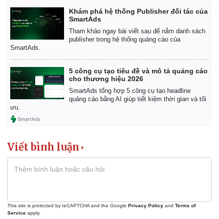
Khám phá hệ thống Publisher đối tác của
SmartAds
Tham khảo ngay bài viết sau để nắm danh sách
publisher trong hệ thống quảng cáo của
SmartAds.
5 công cụ tạo tiêu đề và mô tả quảng cáo
cho thương hiệu 2026
SmartAds tổng hợp 5 công cụ tạo headline
quảng cáo bằng AI giúp tiết kiệm thời gian và tối
ưu.
Viết bình luận
This site is protected by reCAPTCHA and the Google
Privacy Policy
and
Terms of
Thể thao
Ô tô - Xe máy
Service
apply.