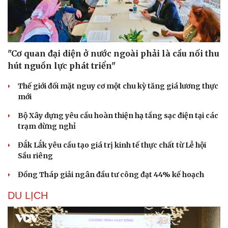
"Cơ quan đại diện ở nước ngoài phải là cầu nối thu
hút nguồn lực phát triển"
Thế giới đối mặt nguy cơ một chu kỳ tăng giá lương thực
mới
Bộ Xây dựng yêu cầu hoàn thiện hạ tầng sạc điện tại các
trạm dừng nghỉ
Đắk Lắk yêu cầu tạo giá trị kinh tế thực chất từ Lễ hội
Sầu riêng
Đồng Tháp giải ngân đầu tư công đạt 44% kế hoạch
Văn hóa
Giải trí
DU LỊCH
Sân khấu - Điện ảnh
Nghệ sĩ
Văn học
Thời trang
Âm nhạc
Sao Việt
Di sản