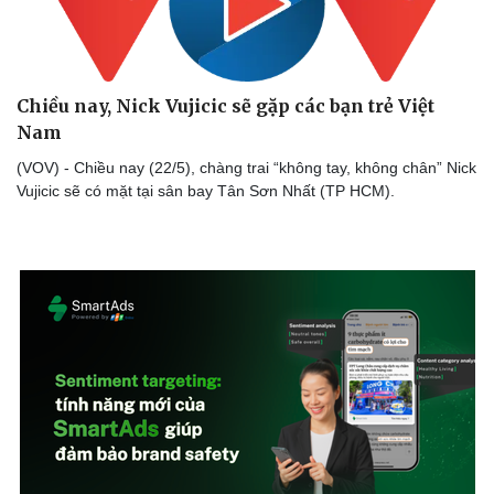
Làm đẹp - giảm cân
Phòng mạch online
Ăn sạch sống khỏe
Chiều nay, Nick Vujicic sẽ gặp các bạn trẻ Việt
Nam
(VOV) - Chiều nay (22/5), chàng trai “không tay, không chân” Nick
Vujicic sẽ có mặt tại sân bay Tân Sơn Nhất (TP HCM).