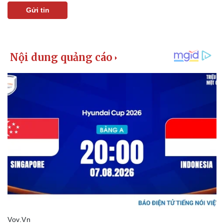
Bóng đá
Ô tô
Gửi tin
Lịch thi đấu bóng đá
Xe máy
Thế giới thể thao
Tư vấn
eSports
Hậu trường