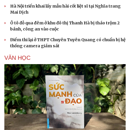
Hà Nội triển khai lấy mẫu hài cốt liệt sĩ tại Nghĩa trang
Mai Dịch
Ô tô đỗ qua đêm ở khu đô thị Thanh Hà bị tháo trộm 2
bánh, công an vào cuộc
Điểm thi lại ở THPT Chuyên Tuyên Quang có chuẩn bị hệ
thống camera giám sát
VĂN HỌC
Du lịch
Podcast
Tư vấn
Câu chuyện thời sự
Săn Tour
Đọc truyện đêm khuya
check-in
Cửa sổ tình yêu
Kể chuyện cho bé
Hạt giống tâm hồn