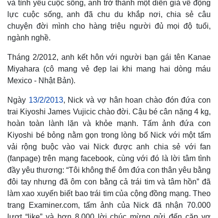
và tình yêu cuộc sống, anh trở thành một diễn giả về động
lực cuộc sống, anh đã chu du khắp nơi, chia sẻ câu
chuyện đời mình cho hàng triệu người đủ mọi độ tuổi,
ngành nghề.
Tháng 2/2012, anh kết hôn với người bạn gái tên Kanae
Miyahara (cô mang vẻ đẹp lai khi mang hai dòng máu
Mexico - Nhật Bản).
Ngày
13/2/2013
, Nick và vợ hân hoan chào đón đứa con
trai Kiyoshi James Vujicic chào đời. Cậu bé cân nặng 4 kg,
hoàn toàn lành lặn và khỏe mạnh. Tấm ảnh đứa con
Kiyoshi bé bỏng nằm gọn trong lòng bố Nick với một tấm
vải rộng buộc vào vai Nick được anh chia sẻ với fan
(fanpage) trên mạng facebook, cùng với đó là lời tâm tình
đầy yêu thương: “Tôi không thể ôm đứa con thân yêu bằng
đôi tay nhưng đã ôm con bằng cả trái tim và tâm hồn” đã
làm xao xuyến biết bao trái tim của cộng đồng mạng. Theo
trang Examiner.com, tấm ảnh của Nick đã nhận 70.000
lượt “like” và hơn 8.000 lời chúc mừng gửi đến cặp vợ