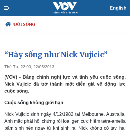
English
ĐỜI SỐNG
/
“Hãy sống như Nick Vujicic”
Chính trị
Xã hội
Đảng
Tin 24h
Thứ Tư, 22:00, 22/05/2013
Tổ chức nhân sự
Dự báo thời tiết
Quốc hội
Giáo dục
(VOV) - Bằng chính nghị lực và tình yêu cuộc sống,
Nhận diện sự thật
Dấu ấn VOV
Nick Vujicic đã trở thành một diễn giả về động lực
Việc làm
cuộc sống.
Biển đảo
Cuộc sống không giới hạn
Nick Vujicic sinh ngày 4/12/1982 tại Melbourne, Australia.
Anh mắc phải hội chứng rối loại gen cực hiếm tetra-amelia
bẩm sinh nên ngay từ khi sinh ra, Nick không có tay, hai