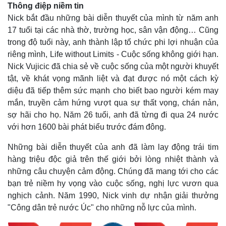
Thông điệp niềm tin
Nick bắt đầu những bài diễn thuyết của mình từ năm anh
17 tuổi tại các nhà thờ, trường học, sân vận động… Cũng
trong độ tuổi này, anh thành lập tổ chức phi lợi nhuận của
riêng mình, Life without Limits - Cuộc sống không giới hạn.
Kinh tế
Thị trường
Nick Vujicic đã chia sẻ về cuộc sống của một người khuyết
Bất động sản
Giá vàng
tật, về khát vọng mãnh liệt và đạt được nó một cách kỳ
Khởi nghiệp
Tiêu dùng
Tỷ giá
diệu đã tiếp thêm sức mạnh cho biết bao người kém may
Chứng khoán
mắn, truyền cảm hứng vượt qua sự thất vọng, chán nản,
Giá cà phê
sợ hãi cho họ. Năm 26 tuổi, anh đã từng đi qua 24 nước
với hơn 1600 bài phát biểu trước đám đông.
Những bài diễn thuyết của anh đã làm lay động trái tim
hàng triệu độc giả trên thế giới bởi lòng nhiệt thành và
những câu chuyện cảm động. Chúng đã mang tới cho các
bạn trẻ niềm hy vọng vào cuộc sống, nghị lực vươn qua
nghịch cảnh. Năm 1990, Nick vinh dự nhận giải thưởng
"Công dân trẻ nước Úc" cho những nỗ lực của mình.