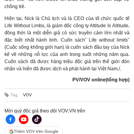
chồng trẻ.
Hiện tại, Nick là Chủ tịch và là CEO của tổ chức quốc tế
Pháp luật
Quân sự - Quốc phòng
Life Without Limbs, là giám đốc công ty Attitude Is Altitude,
Vụ án
Vũ khí
đồng thời là một diễn giả có sức truyền cảm lớn nhất và
Tin nóng
Việt Nam
đặc biệt nhất hành tinh. Cuốn sách" Life without limits"
Tư vấn luật
Phân tích
(Cuộc sống không giới hạn) là cuốn sách đầu tay của Nick
kể về những nỗ lực của anh trong suốt những năm qua.
Cuốn sách đã được hàng triệu độc giả trên thế giới đón
nhận và hiện đã được dịch và phát hành tại Việt Nam./.
PV/VOV online(tổng hợp)
Tag:
VOV
Mời quý độc giả theo dõi VOV.VN trên
Thêm VOV trên Google