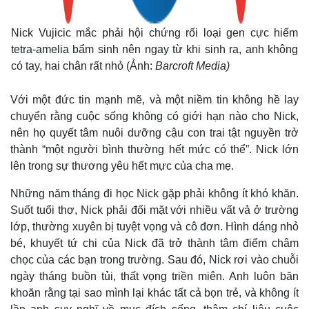
Nick Vujicic mắc phải hội chứng rối loại gen cực hiếm
tetra-amelia bẩm sinh nên ngay từ khi sinh ra, anh không
có tay, hai chân rất nhỏ (Ảnh:
Barcroft Media)
Với một đức tin mạnh mẽ, và một niềm tin không hề lay
chuyển rằng cuộc sống không có giới hạn nào cho Nick,
Thế giới
Multimedia
nên họ quyết tâm nuôi dưỡng cậu con trai tật nguyền trở
Quan sát
Video
thành “một người bình thường hết mức có thể”. Nick lớn
Cuộc sống đó đây
Ảnh
Hồ sơ
E-Magazine
lên trong sự thương yêu hết mực của cha mẹ.
Infographic
Những năm tháng đi học Nick gặp phải không ít khó khăn.
Suốt tuổi thơ, Nick phải đối mặt với nhiều vất vả ở trường
lớp, thường xuyên bị tuyệt vọng và cô đơn. Hình dáng nhỏ
bé, khuyết tứ chi của Nick đã trở thành tâm điểm châm
chọc của các bạn trong trường. Sau đó, Nick rơi vào chuỗi
ngày tháng buồn tủi, thất vọng triền miên. Anh luôn băn
khoăn rằng tại sao mình lại khác tất cả bọn trẻ, và không ít