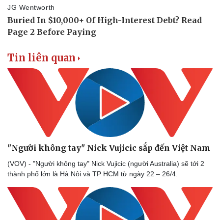
Tin liên quan
"Người không tay" Nick Vujicic sắp đến Việt Nam
Sức khỏe
Đời sống
(VOV) - "Người không tay" Nick Vujicic (người Australia) sẽ tới 2
thành phố lớn là Hà Nội và TP HCM từ ngày 22 – 26/4.
Dinh dưỡng - món ngon
Nhà đẹp
Cây thuốc
Blog
Sản phụ khoa
Tình yêu - Gia đình
Nhi khoa
Nam khoa