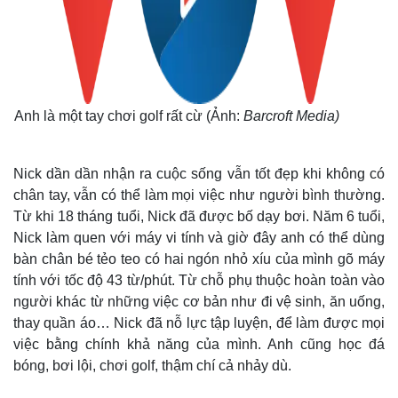
Anh là một tay chơi golf rất cừ (Ảnh:
Barcroft Media)
Nick dần dần nhận ra cuộc sống vẫn tốt đẹp khi không có
chân tay, vẫn có thể làm mọi việc như người bình thường.
Từ khi 18 tháng tuổi, Nick đã được bố dạy bơi. Năm 6 tuổi,
Nick làm quen với máy vi tính và giờ đây anh có thể dùng
bàn chân bé tẻo teo có hai ngón nhỏ xíu của mình gõ máy
tính với tốc độ 43 từ/phút. Từ chỗ phụ thuộc hoàn toàn vào
người khác từ những việc cơ bản như đi vệ sinh, ăn uống,
thay quần áo… Nick đã nỗ lực tập luyện, để làm được mọi
việc bằng chính khả năng của mình. Anh cũng học đá
bóng, bơi lội, chơi golf, thậm chí cả nhảy dù.