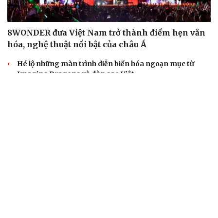
8WONDER đưa Việt Nam trở thành điểm hẹn văn
hóa, nghệ thuật nổi bật của châu Á
Hé lộ những màn trình diễn biến hóa ngoạn mục từ
Imagine Dragons và dàn sao Việt
Lễ hội Đèn lồng Quốc tế Ocean City: Hết đau đầu với câu
hỏi Tết này đi đâu, chơi gì
Imagine Dragons 'gây bão mạng' khi xác nhận lưu diễn
Việt Nam
Thành phố Thủ Đức đi đầu trend đi chơi Noel sớm
BẤT ĐỘNG SẢN