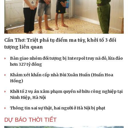
Cần Thơ: Triệt phá tụ điểm ma túy, khởi tố 3 đối
tượng liên quan
Bàn giao nhóm đối tượng bị Interpol truy nã đỏ, lừa đảo
hơn 327 tỷ đồng
Khám xét khẩn cấp nhà Bùi Xuân Huấn (Huấn Hoa
Hồng)
Khởi tố 2 vụ án xâm phạm quyền sở hữu công nghiệp tại
Ninh Hiệp, Hà Nội
Thông tin sai sự thật, hai người ở Hà Nội bị phạt
Du lịch
Podcast
DỰ BÁO THỜI TIẾT
Tư vấn
Câu chuyện thời sự
Săn Tour
Đọc truyện đêm khuya