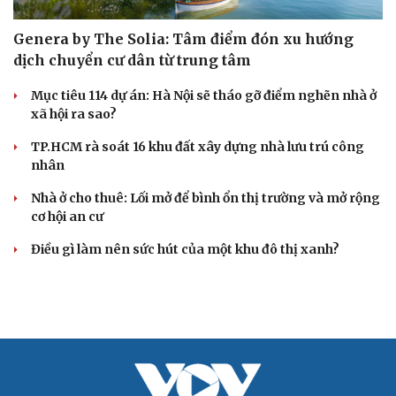
Genera by The Solia: Tâm điểm đón xu hướng
dịch chuyển cư dân từ trung tâm
Mục tiêu 114 dự án: Hà Nội sẽ tháo gỡ điểm nghẽn nhà ở
xã hội ra sao?
TP.HCM rà soát 16 khu đất xây dựng nhà lưu trú công
nhân
Nhà ở cho thuê: Lối mở để bình ổn thị trường và mở rộng
cơ hội an cư
Điều gì làm nên sức hút của một khu đô thị xanh?