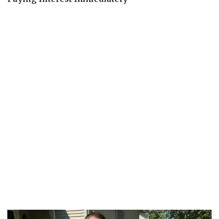
Kinh tế
Thị trường
Bất động sản
Giá vàng
Khởi nghiệp
Tiêu dùng
Tỷ giá
Chứng khoán
Giá cà phê