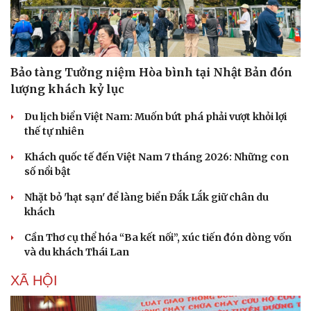
Bảo tàng Tưởng niệm Hòa bình tại Nhật Bản đón
lượng khách kỷ lục
Du lịch biển Việt Nam: Muốn bứt phá phải vượt khỏi lợi
thế tự nhiên
Khách quốc tế đến Việt Nam 7 tháng 2026: Những con
số nổi bật
Nhặt bỏ 'hạt sạn' để làng biển Đắk Lắk giữ chân du
Sức khỏe
Đời sống
khách
Dinh dưỡng - món ngon
Nhà đẹp
Cần Thơ cụ thể hóa “Ba kết nối”, xúc tiến đón dòng vốn
Cây thuốc
Blog
và du khách Thái Lan
Sản phụ khoa
Tình yêu - Gia đình
Nhi khoa
XÃ HỘI
Nam khoa
Làm đẹp - giảm cân