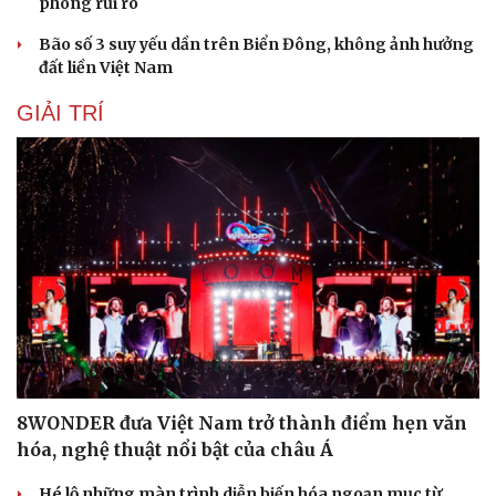
phòng rủi ro
Bão số 3 suy yếu dần trên Biển Đông, không ảnh hưởng
đất liền Việt Nam
GIẢI TRÍ
8WONDER đưa Việt Nam trở thành điểm hẹn văn
hóa, nghệ thuật nổi bật của châu Á
Hé lộ những màn trình diễn biến hóa ngoạn mục từ