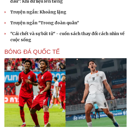
đâu": Khi dữ liệu lên tiếng
Truyện ngắn: Khoảng lặng
Truyện ngắn "Trong đoàn quân"
"Cái chết và sự bất tử" - cuốn sách thay đổi cách nhìn về
cuộc sống
Văn hóa
Giải trí
BÓNG ĐÁ QUỐC TẾ
Sân khấu - Điện ảnh
Nghệ sĩ
Văn học
Thời trang
Âm nhạc
Sao Việt
Di sản