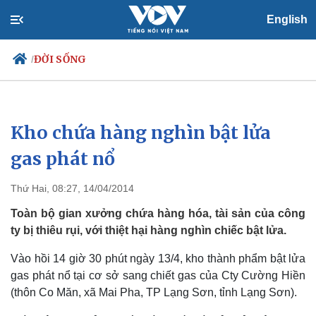
English
ĐỜI SỐNG
/
Kho chứa hàng nghìn bật lửa
Chính trị
Xã hội
Đảng
Tin 24h
gas phát nổ
Tổ chức nhân sự
Dự báo thời tiết
Quốc hội
Giáo dục
Thứ Hai, 08:27, 14/04/2014
Nhận diện sự thật
Dấu ấn VOV
Việc làm
Toàn bộ gian xưởng chứa hàng hóa, tài sản của công
Biển đảo
ty bị thiêu rụi, với thiệt hại hàng nghìn chiếc bật lửa.
Vào hồi 14 giờ 30 phút ngày 13/4, kho thành phẩm bật lửa
gas phát nổ tại cơ sở sang chiết gas của Cty Cường Hiền
(thôn Co Măn, xã Mai Pha, TP Lạng Sơn, tỉnh Lạng Sơn).