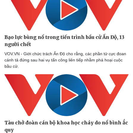
Bạo lực bùng nổ trong tiến trình bầu cử Ấn Độ, 13
người chết
VOV.VN - Giới chức trách Ấn Độ cho rằng, các phần tử cực đoan
cánh tả đứng sau hai vụ tấn công liên tiếp nhằm phá hoại cuộc
bầu cử.
Thể thao
Ô tô - Xe máy
Bóng đá
Ô tô
Lịch thi đấu bóng đá
Xe máy
Thế giới thể thao
Tư vấn
eSports
Hậu trường
Tàu chở đoàn cán bộ khoa học cháy do nổ bình ắc
quy