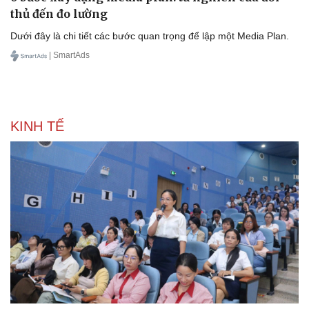
thủ đến đo lường
Dưới đây là chi tiết các bước quan trọng để lập một Media Plan.
Doanh nghiệp
Công nghệ
| SmartAds
Thông tin doanh nghiệp
Sành điệu
Doanh nghiệp 24h
Tin Công nghệ
Doanh nhân
Trải nghiệm
Vì cộng đồng
Chuyển đổi số
KINH TẾ