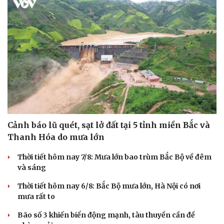
check-in
Cửa sổ tình yêu
Kể chuyện cho bé
Hạt giống tâm hồn
Cảnh báo lũ quét, sạt lở đất tại 5 tỉnh miền Bắc và
Thanh Hóa do mưa lớn
Thời tiết hôm nay 7/8: Mưa lớn bao trùm Bắc Bộ về đêm
và sáng
Thời tiết hôm nay 6/8: Bắc Bộ mưa lớn, Hà Nội có nơi
mưa rất to
Bão số 3 khiến biển động mạnh, tàu thuyền cần đề