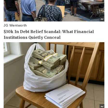
Pháp luật
Quân sự - Quốc phòng
Vụ án
Vũ khí
Tin nóng
Việt Nam
Tư vấn luật
Phân tích