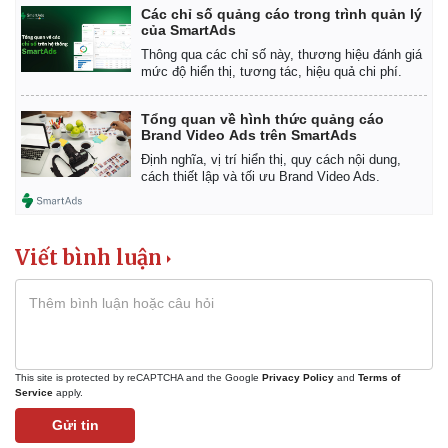
Các chỉ số quảng cáo trong trình quản lý
Thế giới
Multimedia
của SmartAds
Quan sát
Video
Thông qua các chỉ số này, thương hiệu đánh giá
Cuộc sống đó đây
Ảnh
mức độ hiển thị, tương tác, hiệu quả chi phí.
Hồ sơ
E-Magazine
Infographic
Tổng quan về hình thức quảng cáo
Brand Video Ads trên SmartAds
Định nghĩa, vị trí hiển thị, quy cách nội dung,
cách thiết lập và tối ưu Brand Video Ads.
Viết bình luận
This site is protected by reCAPTCHA and the Google
Privacy Policy
and
Terms of
Service
apply.
Gửi tin