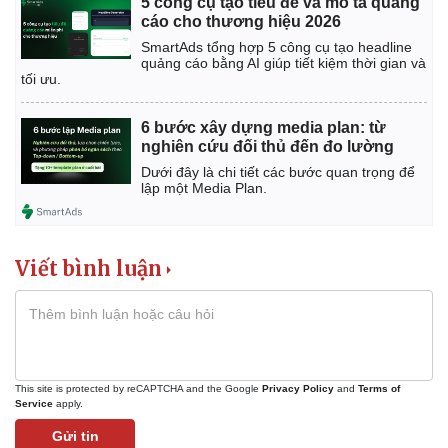
5 công cụ tạo tiêu đề và mô tả quảng
Pháp luật
Quân sự - Quốc phòng
cáo cho thương hiệu 2026
Vụ án
Vũ khí
SmartAds tổng hợp 5 công cụ tạo headline
quảng cáo bằng AI giúp tiết kiệm thời gian và
Tin nóng
Việt Nam
tối ưu.
Tư vấn luật
Phân tích
6 bước xây dựng media plan: từ
nghiên cứu đối thủ đến đo lường
Dưới đây là chi tiết các bước quan trọng để
lập một Media Plan.
Viết bình luận
This site is protected by reCAPTCHA and the Google
Privacy Policy
and
Terms of
Service
apply.
Gửi tin