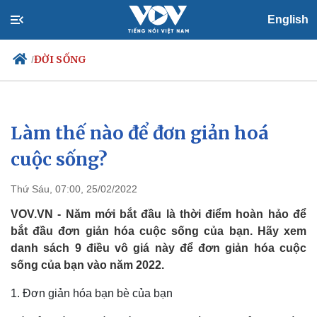
English
ĐỜI SỐNG
/
Làm thế nào để đơn giản hoá
Chính trị
Xã hội
Đảng
Tin 24h
cuộc sống?
Tổ chức nhân sự
Dự báo thời tiết
Quốc hội
Giáo dục
Thứ Sáu, 07:00, 25/02/2022
Nhận diện sự thật
Dấu ấn VOV
Việc làm
VOV.VN - Năm mới bắt đầu là thời điểm hoàn hảo để
Biển đảo
bắt đầu đơn giản hóa cuộc sống của bạn. Hãy xem
danh sách 9 điều vô giá này để đơn giản hóa cuộc
sống của bạn vào năm 2022.
1. Đơn giản hóa bạn bè của bạn