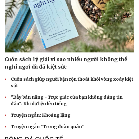
Du lịch
Podcast
Tư vấn
Câu chuyện thời sự
Cuốn sách lý giải vì sao nhiều người không thể
Săn Tour
Đọc truyện đêm khuya
nghỉ ngơi dù đã kiệt sức
check-in
Cửa sổ tình yêu
Kể chuyện cho bé
Cuốn sách giúp người bận rộn thoát khỏi vòng xoáy kiệt
Hạt giống tâm hồn
sức
"Bẫy bản năng - Trực giác của bạn không đáng tin
đâu": Khi dữ liệu lên tiếng
Truyện ngắn: Khoảng lặng
Truyện ngắn "Trong đoàn quân"