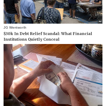
Doanh nghiệp
Công nghệ
Thông tin doanh nghiệp
Sành điệu
Doanh nghiệp 24h
Tin Công nghệ
Doanh nhân
Trải nghiệm
Vì cộng đồng
Chuyển đổi số