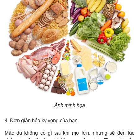
Thế giới
Multimedia
Quan sát
Video
Cuộc sống đó đây
Ảnh
Hồ sơ
E-Magazine
Infographic
Ảnh minh họa
4. Đơn giản hóa kỳ vọng của bạn
Mặc dù không có gì sai khi mơ lớn, nhưng sẽ đến lúc