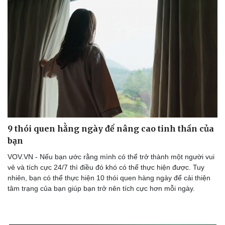
Sức khỏe
Đời sống
Dinh dưỡng - món ngon
Nhà đẹp
9 thói quen hằng ngày để nâng cao tinh thần của
Cây thuốc
Blog
bạn
Sản phụ khoa
Tình yêu - Gia đình
VOV.VN - Nếu bạn ước rằng mình có thể trở thành một người vui
Nhi khoa
vẻ và tích cực 24/7 thì điều đó khó có thể thực hiện được. Tuy
Nam khoa
nhiên, bạn có thể thực hiện 10 thói quen hàng ngày để cải thiện
Làm đẹp - giảm cân
tâm trạng của bạn giúp bạn trở nên tích cực hơn mỗi ngày.
Phòng mạch online
Ăn sạch sống khỏe