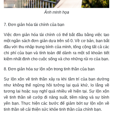
Ảnh minh họa
Kinh tế
Thị trường
7. Đơn giản hóa tài chính của bạn
Bất động sản
Giá vàng
Khởi nghiệp
Tiêu dùng
Việc đơn giản hóa tài chính có thể bắt đầu bằng việc tạo
Tỷ giá
một ngân sách đơn giản dựa trên số 0. Về cơ bản, bạn bắt
Chứng khoán
Giá cà phê
đầu với thu nhập trung bình của mình, tổng cộng tất cả các
chi phí của bạn và tính toàn để dành ra một số khoản tiết
kiệm nhất định cho cuộc sống và cho những rủi ro của bạn.
8. Đơn giản hóa sự lộn xộn trong tinh thần của bạn
Sự lộn xộn về tinh thần xảy ra khi tâm trí của bạn dường
như không thể ngừng hồi tưởng lại quá khứ, lo lắng về
tương lai hoặc suy nghĩ quá nhiều về hiện tại. Sự lộn xộn
về tinh thần sẽ cướp đi năng suất, tiềm năng và sự bình
yên bạn. Thực hiện các bước để giảm bớt sự lộn xộn về
tinh thần sẽ cải thiện sức khỏe tinh thần của chính bạn.