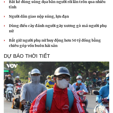
Bắt kẻ dùng súng dọa bắn người rồi lẩn trốn qua nhiều
tỉnh
Người dân giao nộp súng, lựu đạn
Cải chính
Dùng điếu cày đánh người gãy xương gò má người phụ
nữ
Bắt giữ người phụ nữ huy động hơn 50 tỷ đồng bằng
chiêu góp vốn buôn hải sản
DỰ BÁO THỜI TIẾT