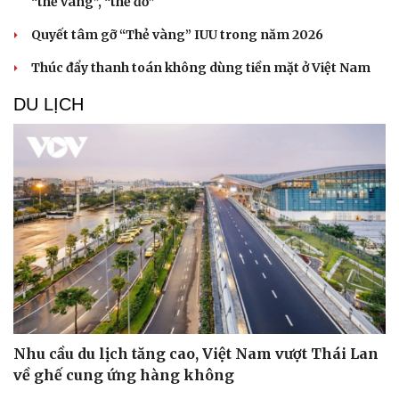
“thẻ vàng”, “thẻ đỏ”
Quyết tâm gỡ “Thẻ vàng” IUU trong năm 2026
Thúc đẩy thanh toán không dùng tiền mặt ở Việt Nam
DU LỊCH
Văn hóa
Giải trí
Sân khấu - Điện ảnh
Nghệ sĩ
Văn học
Thời trang
Âm nhạc
Sao Việt
Di sản
Nhu cầu du lịch tăng cao, Việt Nam vượt Thái Lan
về ghế cung ứng hàng không