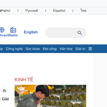
ສາລາວ
/
Русский
/
Español
/
ไทย
English
dcast
Radio
ệp
Công nghệ
Sức khỏe
Đời sống
Văn hóa
Giải trí
inh tế
Thị trường
ất động sản
Giá vàng
hởi nghiệp
Tiêu dùng
Tỷ giá
KINH TẾ
Chứng khoán
Giá cà phê
oanh nghiệp
Công nghệ
 Giải
hông tin doanh nghiệp
Sành điệu