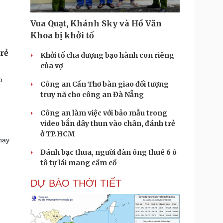
Vua Quạt, Khánh Sky và Hồ Văn
Khoa bị khởi tố
rẻ
Khởi tố cha dượng bạo hành con riêng
của vợ
o
Công an Cần Thơ bàn giao đối tượng
truy nã cho công an Đà Nẵng
Công an làm việc với bảo mẫu trong
video bắn dây thun vào chân, đánh trẻ
ở TP.HCM
hạy
Đánh bạc thua, người đàn ông thuê 6 ô
tô tự lái mang cầm cố
DỰ BÁO THỜI TIẾT