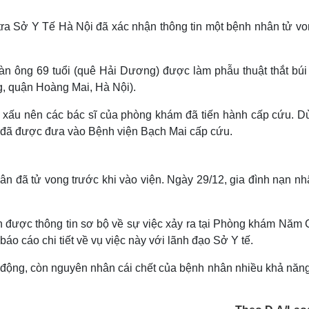
Lịch thi đấu bóng đá
Xe máy
Thế giới thể thao
Tư vấn
ra Sở Y Tế Hà Nội đã xác nhận thông tin một bệnh nhân tử von
eSports
V
Hậu trường
n ông 69 tuổi (quê Hải Dương) được làm phẫu thuật thắt búi t
Văn hóa
Giải trí
D
 quận Hoàng Mai, Hà Nội).
Sân khấu - Điện ảnh
Nghệ sĩ
Văn học
Thời trang
 xấu nên các bác sĩ của phòng khám đã tiến hành cấp cứu. Dù
Âm nhạc
Sao Việt
c
 đã được đưa vào Bệnh viện Bạch Mai cấp cứu.
Di sản
ân đã tử vong trước khi vào viện. Ngày 29/12, gia đình nạn nh
 được thông tin sơ bộ về sự việc xảy ra tại Phòng khám Năm 
o cáo chi tiết về vụ việc này với lãnh đạo Sở Y tế.
động, còn nguyên nhân cái chết của bệnh nhân nhiều khả năng 