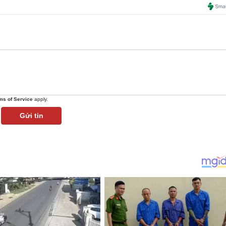
ms of Service
apply.
Gửi tin