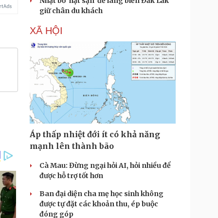
Nhặt bỏ 'hạt sạn' để làng biển Đắk Lắk
giữ chân du khách
XÃ HỘI
Áp thấp nhiệt đới ít có khả năng
mạnh lên thành bão
Cà Mau: Đừng ngại hỏi AI, hỏi nhiều để
được hỗ trợ tốt hơn
Ban đại diện cha mẹ học sinh không
được tự đặt các khoản thu, ép buộc
đóng góp