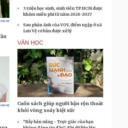
3 triệu học sinh, sinh viên TP.HCM được
khám miễn phí từ năm 2026-2027
Sau phản ánh của VOV, điểm ngập ở xã
Lưu Vệ cơ bản được xử lý
VĂN HỌC
Cuốn sách giúp người bận rộn thoát
khỏi vòng xoáy kiệt sức
"Bẫy bản năng - Trực giác của bạn
không đáng tin đâu": Khi dữ liệu lên