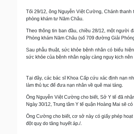
Tin nóng
Việt Nam
Tư vấn luật
Phân tích
Tối 29/12, ông Nguyễn Việt Cường, Chánh thanh t
phòng khám tư Năm Châu.
Theo thông tin ban đầu, chiều 28/12, một người đà
Sức khỏe
Đời sống
Phòng khám Năm Châu (số 709 đường Giải Phóng,
Dinh dưỡng - món ngon
Nhà đẹp
Cây thuốc
Blog
Sau phẫu thuật, sức khỏe bệnh nhân có biểu hiện
Sản phụ khoa
Tình yêu - Gia đình
sức khỏe của bệnh nhân ngày càng nguy kịch nên
Nhi khoa
Nam khoa
Làm đẹp - giảm cân
Tại đây, các bác sĩ Khoa Cấp cứu xác định nạn nh
Phòng mạch online
Ăn sạch sống khỏe
làm thủ tục để đưa nạn nhân về quê mai táng.
Cải chính
Ông Nguyễn Việt Cường cho biết, Sở Y tế đã nhận
Ngày 30/12, Trung tâm Y tế quận Hoàng Mai sẽ có bá
Ông Cường cho biết, cơ sở này có giấy phép hoạt 
đột quỵ do tăng huyết áp./.