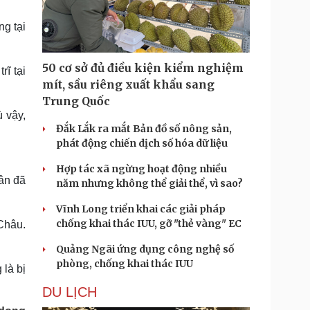
Doanh nghiệp 24h
Tin Công nghệ
Doanh nhân
Trải nghiệm
g tại
ì cộng đồng
Chuyển đổi số
50 cơ sở đủ điều kiện kiểm nghiệm
rĩ tại
u lịch
Podcast
mít, sầu riêng xuất khẩu sang
Tư vấn
Câu chuyện thời sự
Trung Quốc
Săn Tour
Đọc truyện đêm khuya
 vậy,
heck-in
Cửa sổ tình yêu
Đắk Lắk ra mắt Bản đồ số nông sản,
Kể chuyện cho bé
phát động chiến dịch số hóa dữ liệu
Hạt giống tâm hồn
Hợp tác xã ngừng hoạt động nhiều
ân đã
năm nhưng không thể giải thể, vì sao?
Vĩnh Long triển khai các giải pháp
chống khai thác IUU, gỡ "thẻ vàng" EC
Châu.
Quảng Ngãi ứng dụng công nghệ số
phòng, chống khai thác IUU
là bị
DU LỊCH