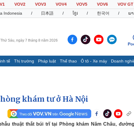
V1
VOV2
VOV3
VOV4
VOV5
VOV6
VOV GT
a Indonesia
/
日本語
/
ខ្មែរ
/
한국어
/
ພາ
Thứ Sáu, ngày 7 tháng 8 năm 2026
Po
inh tế
Thị trường
Pháp luật
Thể thao
Ô tô - Xe máy
Doanh nghi
Thế giới
Multimedia
K
Quan sát
Video
B
Cuộc sống đó đây
Ảnh
K
Hồ sơ
E-Magazine
phòng khám tư ở Hà Nội
Infographic
Thể thao
Ô tô - Xe máy
D
ẫu thuật thắt búi trĩ tại Phòng khám Năm Châu, đường
Bóng đá
Ô tô
T