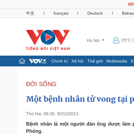
VO
中文
/
français
/
Deutsch
/
Bahas
29°C
Hà Nội
Chính trị
Xã hội
Thế giới
Multimedia
K
Chính trị
Xã hội
Đảng
Tin 24h
ĐỜI SỐNG
Tổ chức nhân sự
Dự báo thời tiết
Quốc hội
Giáo dục
Một bệnh nhân tử vong tại 
Nhận diện sự thật
Dấu ấn VOV
Việc làm
Biển đảo
Thứ Hai, 08:26, 30/12/2013
Pháp luật
Quân sự - Quốc phòng
Bệnh nhân là một người đàn ông được làm ph
Phóng.
Vụ án
Vũ khí