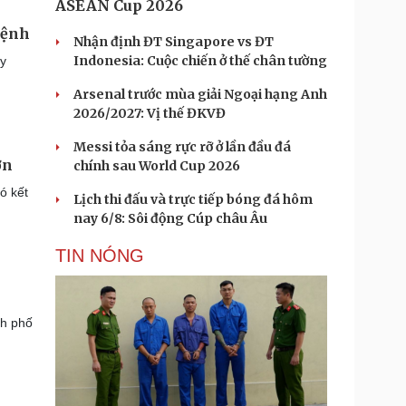
ASEAN Cup 2026
bệnh
Nhận định ĐT Singapore vs ĐT
Indonesia: Cuộc chiến ở thế chân tường
uy
Arsenal trước mùa giải Ngoại hạng Anh
2026/2027: Vị thế ĐKVĐ
Messi tỏa sáng rực rỡ ở lần đầu đá
ơn
chính sau World Cup 2026
ó kết
Lịch thi đấu và trực tiếp bóng đá hôm
nay 6/8: Sôi động Cúp châu Âu
TIN NÓNG
nh phố