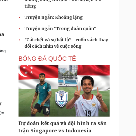
tiếng
Truyện ngắn: Khoảng lặng
Truyện ngắn "Trong đoàn quân"
oa
"Cái chết và sự bất tử" - cuốn sách thay
đổi cách nhìn về cuộc sống
ông
BÓNG ĐÁ QUỐC TẾ
ư
yện
Dự đoán kết quả và đội hình ra sân
trận Singapore vs Indonesia