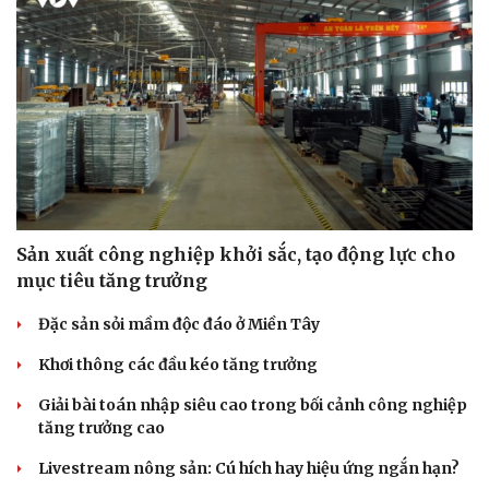
Sản xuất công nghiệp khởi sắc, tạo động lực cho
Thể thao
Ô tô - Xe máy
mục tiêu tăng trưởng
Bóng đá
Ô tô
Đặc sản sỏi mầm độc đáo ở Miền Tây
Lịch thi đấu bóng đá
Xe máy
Thế giới thể thao
Tư vấn
Khơi thông các đầu kéo tăng trưởng
eSports
Hậu trường
Giải bài toán nhập siêu cao trong bối cảnh công nghiệp
tăng trưởng cao
Livestream nông sản: Cú hích hay hiệu ứng ngắn hạn?