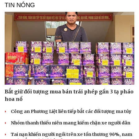
TIN NÓNG
Văn hóa
Giải trí
Sân khấu - Điện ảnh
Nghệ sĩ
Văn học
Thời trang
Âm nhạc
Sao Việt
Di sản
Bắt giữ đối tượng mua bán trái phép gần 3 tạ pháo
hoa nổ
Công an Phương Liệt liên tiếp bắt các đối tượng ma túy
Nhóm thanh thiếu niên mang kiếm chặn xe người dân
Tai nạn khiến người ngồi trên xe tổn thương 96%, nam