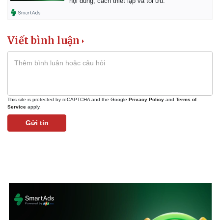
nội dung, cách thiết lập và tối ưu.
Viết bình luận
This site is protected by reCAPTCHA and the Google
Privacy Policy
and
Terms of
Service
apply.
Gửi tin
Pháp luật
Quân sự - Quốc phòng
Vụ án
Vũ khí
Tin nóng
Việt Nam