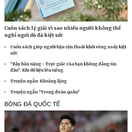
Sức khỏe
Đời sống
Dinh dưỡng - món ngon
Nhà đẹp
Cuốn sách lý giải vì sao nhiều người không thể
Cây thuốc
Blog
nghỉ ngơi dù đã kiệt sức
Sản phụ khoa
Tình yêu - Gia đình
Nhi khoa
Cuốn sách giúp người bận rộn thoát khỏi vòng xoáy kiệt
Nam khoa
sức
Làm đẹp - giảm cân
Phòng mạch online
"Bẫy bản năng - Trực giác của bạn không đáng tin
Ăn sạch sống khỏe
đâu": Khi dữ liệu lên tiếng
Truyện ngắn: Khoảng lặng
Truyện ngắn "Trong đoàn quân"
BÓNG ĐÁ QUỐC TẾ