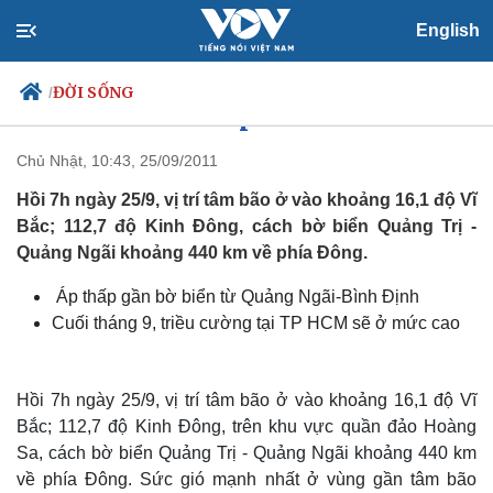
English
ĐỜI SỐNG
/
Tin bão khẩn cấp- cơn bão số 4
Chủ Nhật, 10:43, 25/09/2011
Hồi 7h ngày 25/9, vị trí tâm bão ở vào khoảng 16,1 độ Vĩ
Chính trị
Xã hội
Bắc; 112,7 độ Kinh Đông, cách bờ biển Quảng Trị -
Đảng
Tin 24h
Quảng Ngãi khoảng 440 km về phía Đông.
Tổ chức nhân sự
Dự báo thời tiết
Quốc hội
Giáo dục
Áp thấp gần bờ biển từ Quảng Ngãi-Bình Định
Nhận diện sự thật
Dấu ấn VOV
Cuối tháng 9, triều cường tại TP HCM sẽ ở mức cao
Việc làm
Biển đảo
Hồi 7h ngày 25/9, vị trí tâm bão ở vào khoảng 16,1 độ Vĩ
Bắc; 112,7 độ Kinh Đông, trên khu vực quần đảo Hoàng
Sa, cách bờ biển Quảng Trị - Quảng Ngãi khoảng 440 km
về phía Đông. Sức gió mạnh nhất ở vùng gần tâm bão