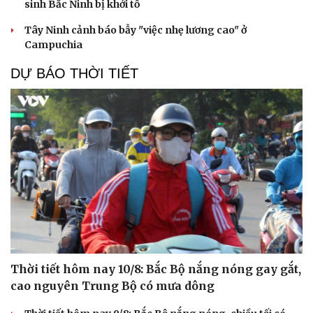
sinh Bắc Ninh bị khởi tố
Tây Ninh cảnh báo bẫy "việc nhẹ lương cao" ở
Campuchia
DỰ BÁO THỜI TIẾT
Thời tiết hôm nay 10/8: Bắc Bộ nắng nóng gay gắt,
Du lịch
Podcast
cao nguyên Trung Bộ có mưa dông
Tư vấn
Câu chuyện thời sự
Săn Tour
Đọc truyện đêm khuya