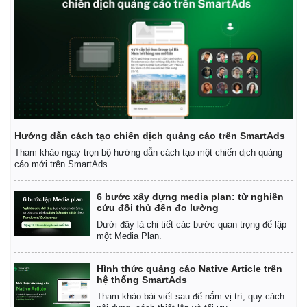
Kinh tế
Thị trường
Bất động sản
Giá vàng
Khởi nghiệp
Tiêu dùng
Tỷ giá
Chứng khoán
Giá cà phê
Hướng dẫn cách tạo chiến dịch quảng cáo trên SmartAds
Tham khảo ngay trọn bộ hướng dẫn cách tạo một chiến dịch quảng
cáo mới trên SmartAds.
6 bước xây dựng media plan: từ nghiên
cứu đối thủ đến đo lường
Dưới đây là chi tiết các bước quan trọng để lập
một Media Plan.
Hình thức quảng cáo Native Article trên
hệ thống SmartAds
Tham khảo bài viết sau để nắm vị trí, quy cách