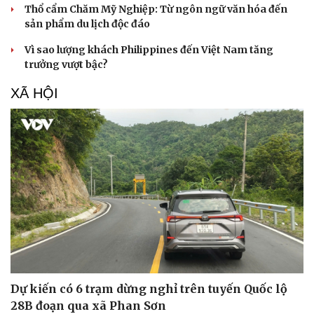
Thổ cẩm Chăm Mỹ Nghiệp: Từ ngôn ngữ văn hóa đến
sản phẩm du lịch độc đáo
Vì sao lượng khách Philippines đến Việt Nam tăng
trưởng vượt bậc?
XÃ HỘI
Doanh nghiệp
Công nghệ
Thông tin doanh nghiệp
Sành điệu
Doanh nghiệp 24h
Tin Công nghệ
Doanh nhân
Trải nghiệm
Vì cộng đồng
Chuyển đổi số
Dự kiến có 6 trạm dừng nghỉ trên tuyến Quốc lộ
28B đoạn qua xã Phan Sơn