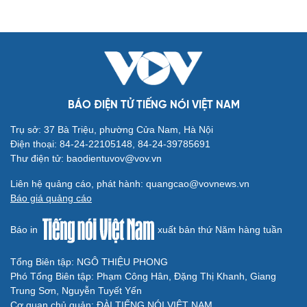
Genera by The Solia: Tâm điểm đón xu hướng
dịch chuyển cư dân từ trung tâm
Mục tiêu 114 dự án: Hà Nội sẽ tháo gỡ điểm nghẽn nhà ở
xã hội ra sao?
TP.HCM rà soát 16 khu đất xây dựng nhà lưu trú công
nhân
Nhà ở cho thuê: Lối mở để bình ổn thị trường và mở rộng
cơ hội an cư
Điều gì làm nên sức hút của một khu đô thị xanh?