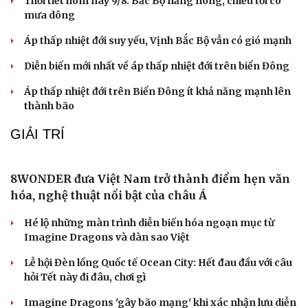
Thời tiết hôm nay 9/8: Bắc Bộ nắng nóng, chiều tối có
check-in
Cửa sổ tình yêu
mưa dông
Kể chuyện cho bé
Hạt giống tâm hồn
Áp thấp nhiệt đới suy yếu, Vịnh Bắc Bộ vẫn có gió mạnh
Diễn biến mới nhất về áp thấp nhiệt đới trên biển Đông
Áp thấp nhiệt đới trên Biển Đông ít khả năng mạnh lên
thành bão
GIẢI TRÍ