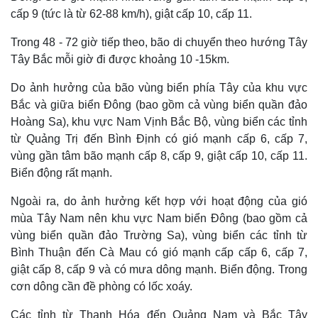
cấp 9 (tức là từ 62-88 km/h), giật cấp 10, cấp 11.
Trong 48 - 72 giờ tiếp theo, bão di chuyển theo hướng Tây
Tây Bắc mỗi giờ đi được khoảng 10 -15km.
Do ảnh hưởng của bão vùng biển phía Tây của khu vực
Thế giới
Multimedia
Bắc và giữa biển Đông (bao gồm cả vùng biển quần đảo
Quan sát
Video
Hoàng Sa), khu vực Nam Vịnh Bắc Bộ, vùng biển các tỉnh
Cuộc sống đó đây
Ảnh
Hồ sơ
E-Magazine
từ Quảng Trị đến Bình Định có gió mạnh cấp 6, cấp 7,
Infographic
vùng gần tâm bão mạnh cấp 8, cấp 9, giật cấp 10, cấp 11.
Biển động rất mạnh.
Ngoài ra, do ảnh hưởng kết hợp với hoạt động của gió
mùa Tây Nam nên khu vực Nam biển Đông (bao gồm cả
vùng biển quần đảo Trường Sa), vùng biển các tỉnh từ
Bình Thuận đến Cà Mau có gió mạnh cấp cấp 6, cấp 7,
giật cấp 8, cấp 9 và có mưa dông mạnh. Biển động. Trong
cơn dông cần đề phòng có lốc xoáy.
Các tỉnh từ Thanh Hóa đến Quảng Nam và Bắc Tây