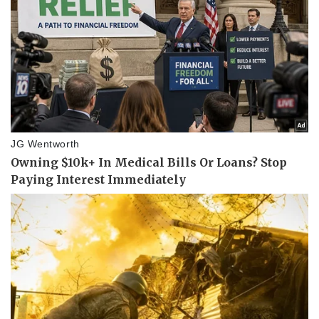
Doanh nghiệp
Công nghệ
Thông tin doanh nghiệp
Sành điệu
Doanh nghiệp 24h
Tin Công nghệ
Doanh nhân
Trải nghiệm
Vì cộng đồng
Chuyển đổi số