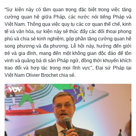
“Sự kiện này có tầm quan trọng đặc biệt trong việc tăng
cường quan hệ giữa Pháp, các nước nói tiếng Pháp và
Việt Nam. Thông qua việc quy tụ các cơ quan thể chế, kinh
tế và văn hóa, sự kiện này sẽ thúc đẩy các đối thoại phong
phú và chia sẻ kinh nghiệm, góp phần tăng cường quan hệ
song phương và đa phương. Lễ hội này, hướng đến giới
trẻ và gia đình, mang đến một không gian độc đáo để tôn
vinh và quảng bá di sản Pháp ngữ, đồng thời khuyến khích
trao đổi và hợp tác trong mọi lĩnh vực", Đại sứ Pháp tại
Việt Nam Olivier Brochet chia sẻ.
Kinh tế
Thị trường
Bất động sản
Giá vàng
Khởi nghiệp
Tiêu dùng
Tỷ giá
Chứng khoán
Giá cà phê