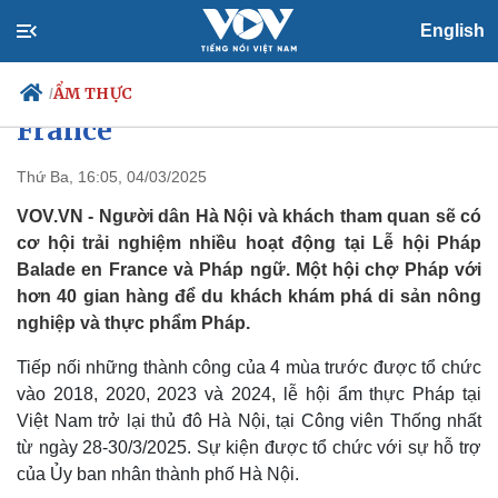
English
Du khách khám phá ẩm thực nổi
tiếng tại Lễ hội Pháp Balade en
ẨM THỰC
/
France
Thứ Ba, 16:05, 04/03/2025
Chính trị
Xã hội
VOV.VN - Người dân Hà Nội và khách tham quan sẽ có
Đảng
Tin 24h
cơ hội trải nghiệm nhiều hoạt động tại Lễ hội Pháp
Tổ chức nhân sự
Dự báo thời tiết
Balade en France và Pháp ngữ. Một hội chợ Pháp với
Quốc hội
Giáo dục
hơn 40 gian hàng để du khách khám phá di sản nông
Nhận diện sự thật
Dấu ấn VOV
nghiệp và thực phẩm Pháp.
Việc làm
Biển đảo
Tiếp nối những thành công của 4 mùa trước được tổ chức
vào 2018, 2020, 2023 và 2024, lễ hội ẩm thực Pháp tại
Việt Nam trở lại thủ đô Hà Nội, tại Công viên Thống nhất
từ ngày 28-30/3/2025. Sự kiện được tổ chức với sự hỗ trợ
của Ủy ban nhân thành phố Hà Nội.