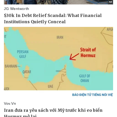
Cây thuốc
Blog
Sản phụ khoa
Tình yêu - Gia đình
Nhi khoa
Nam khoa
Làm đẹp - giảm cân
Phòng mạch online
Ăn sạch sống khỏe