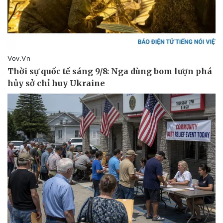
Sức khỏe
Đời sống
Dinh dưỡng - món ngon
Nhà đẹp