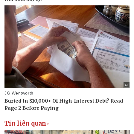
Văn hóa
Giải trí
Sân khấu - Điện ảnh
Nghệ sĩ
Văn học
Thời trang
Âm nhạc
Sao Việt
Di sản
Tin liên quan