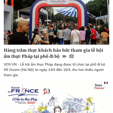
Du lịch
Podcast
Tư vấn
Câu chuyện thời sự
Săn Tour
Đọc truyện đêm khuya
check-in
Cửa sổ tình yêu
Kể chuyện cho bé
Hàng trăm thực khách háo hức tham gia lễ hội
Hạt giống tâm hồn
ẩm thực Pháp tại phố đi bộ
VOV.VN - Lễ hội ẩm thực Pháp đang được tổ chức tại phố đi bộ
Hồ Gươm (Hà Nội) từ ngày 14/4 đến 16/4, thu hút nhiều người
tham gia.