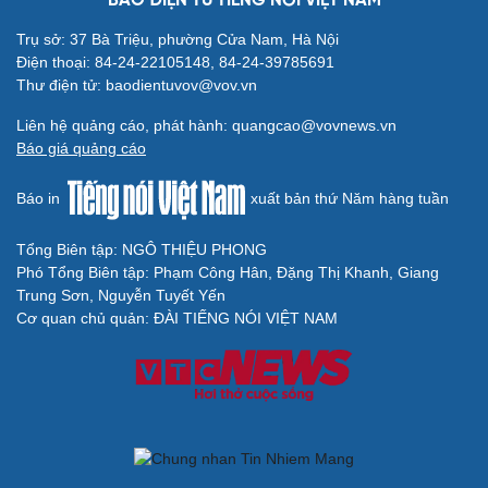
BÁO ĐIỆN TỬ TIẾNG NÓI VIỆT NAM
Trụ sở: 37 Bà Triệu, phường Cửa Nam, Hà Nội
Điện thoại: 84-24-22105148, 84-24-39785691
Thư điện tử: baodientuvov@vov.vn
Liên hệ quảng cáo, phát hành: quangcao@vovnews.vn
Báo giá quảng cáo
Báo in
xuất bản thứ Năm hàng tuần
Tổng Biên tập: NGÔ THIỆU PHONG
Phó Tổng Biên tập: Phạm Công Hân, Đặng Thị Khanh, Giang
Trung Sơn, Nguyễn Tuyết Yến
Cơ quan chủ quản: ĐÀI TIẾNG NÓI VIỆT NAM