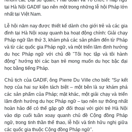
tại Hà Nội GADIF tạo nên một trong những lễ hội Pháp lớn
Thế giới
Multimedia
nhất tại Việt Nam.
Quan sát
Video
Cuộc sống đó đây
Ảnh
Lễ hội năm nay được thiết kế dành cho giới trẻ và các gia
Hồ sơ
E-Magazine
đình tại Hà Nội xoay quanh ba hoạt động chính: Giải chạy
Infographic
Pháp ngữ lần thứ 3, khám phá các sản phẩm đến từ Pháp
và từ các quốc gia Pháp ngữ, và một triển lãm định hướng
du học Pháp ngữ với chủ đề "Tôi học tập và tôi hành
động" hướng tới các bạn trẻ mong muốn du học bậc đại
học bằng tiếng Pháp.
Chủ tịch của GADIF, ông Pierre Du Ville cho biết: “Sự kết
hợp của hai sự kiện tách biệt – một bên là sự khám phá
các sản phẩm của Pháp; mặt khác, một giải chạy và triển
lãm định hướng du học Pháp ngữ – tạo nên sự thống nhất
hoàn hảo để có thể gặp gỡ đối thoại với giới trẻ Hà Nội
vào dịp cuối tuần xoay quanh chủ đề Cộng đồng Pháp
ngữ, trong tinh thần thể thao, lễ hội và tình hữu nghị giữa
các quốc gia thuộc Cộng đồng Pháp ngữ".