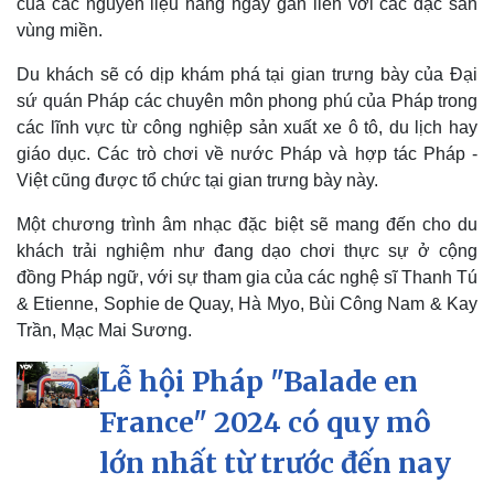
của các nguyên liệu hàng ngày gắn liền với các đặc sản
vùng miền.
Du khách sẽ có dịp khám phá tại gian trưng bày của Đại
sứ quán Pháp các chuyên môn phong phú của Pháp trong
Pháp luật
Quân sự - Quốc phòng
các lĩnh vực từ công nghiệp sản xuất xe ô tô, du lịch hay
Vụ án
Vũ khí
giáo dục. Các trò chơi về nước Pháp và hợp tác Pháp -
Tin nóng
Việt Nam
Việt cũng được tổ chức tại gian trưng bày này.
Tư vấn luật
Phân tích
Một chương trình âm nhạc đặc biệt sẽ mang đến cho du
khách trải nghiệm như đang dạo chơi thực sự ở cộng
đồng Pháp ngữ, với sự tham gia của các nghệ sĩ Thanh Tú
& Etienne, Sophie de Quay, Hà Myo, Bùi Công Nam & Kay
Trần, Mạc Mai Sương.
Lễ hội Pháp "Balade en
France" 2024 có quy mô
lớn nhất từ trước đến nay