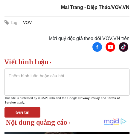
Mai Trang - Diệp Thảo/VOV.VN
Tag:
VOV
Mời quý độc giả theo dõi VOV.VN trên
Viết bình luận
This site is protected by reCAPTCHA and the Google
Privacy Policy
and
Terms of
Thể thao
Ô tô - Xe máy
Service
apply.
Bóng đá
Ô tô
Gửi tin
Lịch thi đấu bóng đá
Xe máy
Thế giới thể thao
Tư vấn
eSports
Hậu trường